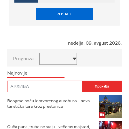
POŠALJI
nedelja, 09. avgust 2026.
Prognoza
Najnovije
Beograd noću iz otvorenog autobusa – nova
turistička tura kroz prestonicu
Guča puna, trube ne staju – večeras majstori,