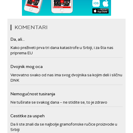
KOMENTARI
Da, ali...
Kako preživeti prva tri dana katastrofe u Srbiji, i za šta nas
priprema EU
Dvojnik mog oca
Verovatno svako od nas ima svog dvojnika sa kojim deli i sličnu
DNK
Nemogućnost tusiranja
Ne tuširate se svakog dana – ne stidite se, to je zdravo
Cestitke za uspeh
Da li ste znali da se najbolje gramofonske ručice proizvode u
Srbiji