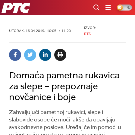
RTS
IZVOR:
UTORAK, 16.04.2019, 10:05 -> 11:20
RTS
Domaća pametna rukavica
za slepe – prepoznaje
novčanice i boje
Zahvaljujući pametnoj rukavici, slepe i
slabovide osobe će moći lakše da obavljaju
svakodnevne poslove. Uređaj će im pomoći u
orijentaciji u prostoru, prepoznavanju i