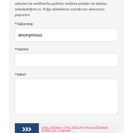
odnose na uređivačku politiku možete poslati na adresu
webdesk@rts.rs. Polja obeležena zvezdicom obavezno
popunite.
*Vaše ime:
*naslov
*tekst
ZAKLJUČANO: OTKLJUČAJTE POVLAČENJEM
STRELICE U DESNO ...