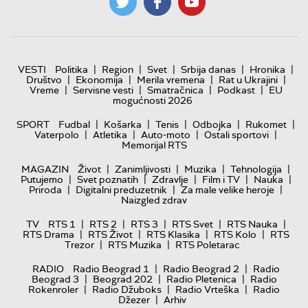
|
|
|
|
|
VESTI
Politika
Region
Svet
Srbija danas
Hronika
|
|
|
|
Društvo
Ekonomija
Merila vremena
Rat u Ukrajini
|
|
|
|
Vreme
Servisne vesti
Smatračnica
Podkast
EU
mogućnosti 2026
|
|
|
|
|
SPORT
Fudbal
Košarka
Tenis
Odbojka
Rukomet
|
|
|
|
Vaterpolo
Atletika
Auto-moto
Ostali sportovi
Memorijal RTS
|
|
|
|
MAGAZIN
Život
Zanimljivosti
Muzika
Tehnologija
|
|
|
|
|
Putujemo
Svet poznatih
Zdravlje
Film i TV
Nauka
|
|
|
Priroda
Digitalni preduzetnik
Za male velike heroje
Naizgled zdrav
|
|
|
|
|
TV
RTS 1
RTS 2
RTS 3
RTS Svet
RTS Nauka
|
|
|
|
RTS Drama
RTS Život
RTS Klasika
RTS Kolo
RTS
|
|
Trezor
RTS Muzika
RTS Poletarac
|
|
RADIO
Radio Beograd 1
Radio Beograd 2
Radio
|
|
|
Beograd 3
Beograd 202
Radio Pletenica
Radio
|
|
|
Rokenroler
Radio Džuboks
Radio Vrteška
Radio
|
Džezer
Arhiv