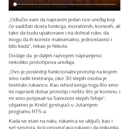
„Odlučio sam da napravim jedan nov uređaj koji
će sadržati dosta funkcija, inovativnih, korisnih, ali
tako da budu upakovane i na dohvat ruke, da
mogu da ih koriste maksimalno, jednostavno i
bilo kada“, rekao je Nikola.
Dodaje da je daljim razvojem napravljeno
nekoliko prototipova uređaja.
„Ovo je poslednji funkcionalni prototip na kojem
smo radili testiranja, oko 30 slepih osoba je
testiralo rukavicu. Kao ishod svega toga što smo
mi napravili dobar prototip i nešto što je korisno, i
mi smo potpisali sa Savezom slepih Srbije“,
objasnio je Krstić gostujući u Jutarnjem
programu RTS-a.
Kada se stavi na ruku, rukavica se uključi, kao i
set senzora, koji omogućava rukavici da prikuplja