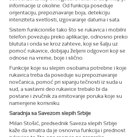
informacije iz okoline. Od funkcija poseduje
orijentaciju, prepoznavanje boja, detekciju
intenziteta svetlosti, izgovaranje datuma i sata.
Sistem funkcioniše tako što se rukavica i mobilni
telefon povezuju preko aplikacije, odnosno preko
blututa i onda se kroz zahteve, koji se šalju uz
pomoć rukavice, dobijaju željeni odgovori koji se
odnose na vreme, boje i slično.
Funkcije koje su slepim osobama potrebne i koje
rukavica treba da poseduje su prepoznavanje
novčanica, pomoć pri sipanju tečnosti iz suda u
sud, a sastavni deo rukavice trebalo bi da
postane i zvučnik za emitovanje poruka koje su
namenjene korisniku.
Saradnja sa Savezom slepih Srbije
Milan Stošić, predsednik Saveza slepih Srbije
kaže da smatra da je osnovna funkcija i prednost