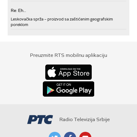
Re: Eh...
Leskovačka sprža – proizvod sa zaštićenim geografskim
poreklom
Preuzmite RTS mobilnu aplikaciju
Radio Televizija Srbije