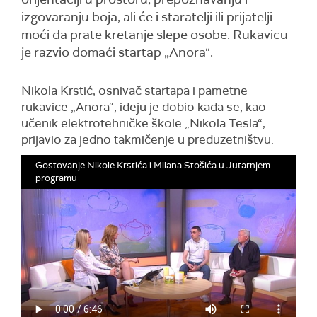
izgovaranju boja, ali će i staratelji ili prijatelji
moći da prate kretanje slepe osobe. Rukavicu
je razvio domaći startap „Anora“.
Nikola Krstić, osnivač startapa i pametne
rukavice „Anora“, ideju je dobio kada se, kao
učenik elektrotehničke škole „Nikola Tesla“,
prijavio za jedno takmičenje u preduzetništvu.
Gostovanje Nikole Krstića i Milana Stošića u Jutarnjem
programu