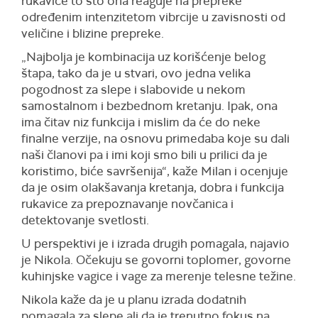
rukavice to što ona reaguje na prepreke
određenim intenzitetom vibrcije u zavisnosti od
veličine i blizine prepreke.
„Najbolja je kombinacija uz korišćenje belog
štapa, tako da je u stvari, ovo jedna velika
pogodnost za slepe i slabovide u nekom
samostalnom i bezbednom kretanju. Ipak, ona
ima čitav niz funkcija i mislim da će do neke
finalne verzije, na osnovu primedaba koje su dali
naši članovi pa i imi koji smo bili u prilici da je
koristimo, biće savršenija“, kaže Milan i ocenjuje
da je osim olakšavanja kretanja, dobra i funkcija
rukavice za prepoznavanje novčanica i
detektovanje svetlosti.
U perspektivi je i izrada drugih pomagala, najavio
je Nikola. Očekuju se govorni toplomer, govorne
kuhinjske vagice i vage za merenje telesne težine.
Nikola kaže da je u planu izrada dodatnih
pomagala za slepe ali da je trenutno fokus na