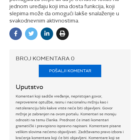
jednom uređaju koji ima dosta funkcija, koji
slepima može da omogući lakše snalaženje u
svakodnevnim aktivnostima.
BROJ KOMENTARA
0
POŠALJI KOMENTAR
Uputstvo
Komentari koji sadrže vređanje, nepristojan govor,
neproverene optužbe, rasnu i nacionalnu mržnju kao i
netoleranciju bilo kakve vrste neće biti objavljeni. Govor
mržnje je zabranjen na ovom portalu. Komentari se moraju
odnositi na temu članka. Prednost će imati komentari
gramatički i pravopisno ispravno napisani. Komentare pisane
velikim slovima nećemo objavljivati. Zadržavamo pravo izbora i
kraćenja komentara koji će biti objavljeni. Komentare koji se