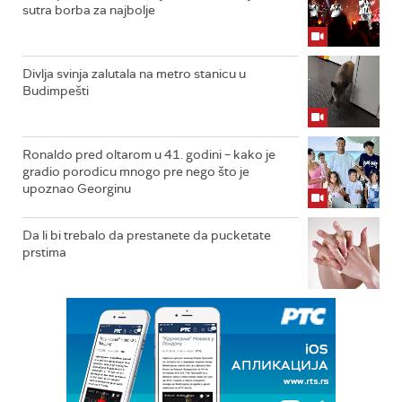
sutra borba za najbolje
Divlja svinja zalutala na metro stanicu u
Budimpešti
Ronaldo pred oltarom u 41. godini – kako je
gradio porodicu mnogo pre nego što je
upoznao Georginu
Da li bi trebalo da prestanete da pucketate
prstima