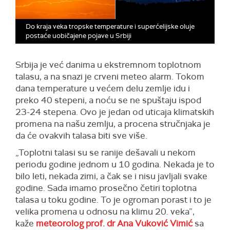
Do kraja veka tropske temperature i superćelijske oluje
postaće uobičajene pojave u Srbiji
Srbija je već danima u ekstremnom toplotnom
talasu, a na snazi je crveni meteo alarm. Tokom
dana temperature u većem delu zemlje idu i
preko 40 stepeni, a noću se ne spuštaju ispod
23-24 stepena. Ovo je jedan od uticaja klimatskih
promena na našu zemlju, a procena stručnjaka je
da će ovakvih talasa biti sve više.
„Toplotni talasi su se ranije dešavali u nekom
periodu godine jednom u 10 godina. Nekada je to
bilo leti, nekada zimi, a čak se i nisu javljali svake
godine. Sada imamo prosečno četiri toplotna
talasa u toku godine. To je ogroman porast i to je
velika promena u odnosu na klimu 20. veka”,
kaže
meteorolog prof. dr Ana Vuković Vimić
sa