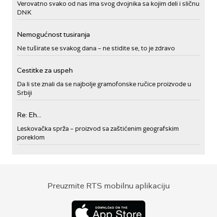
Verovatno svako od nas ima svog dvojnika sa kojim deli i sličnu
DNK
Nemogućnost tusiranja
Ne tuširate se svakog dana – ne stidite se, to je zdravo
Cestitke za uspeh
Da li ste znali da se najbolje gramofonske ručice proizvode u
Srbiji
Re: Eh...
Leskovačka sprža – proizvod sa zaštićenim geografskim
poreklom
Preuzmite RTS mobilnu aplikaciju