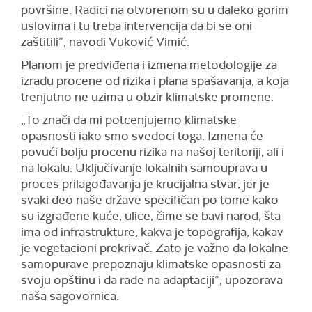
površine. Radici na otvorenom su u daleko gorim
uslovima i tu treba intervencija da bi se oni
zaštitili”, navodi Vuković Vimić.
Planom je predviđena i izmena metodologije za
izradu procene od rizika i plana spašavanja, a koja
trenjutno ne uzima u obzir klimatske promene.
„To znači da mi potcenjujemo klimatske
opasnosti iako smo svedoci toga. Izmena će
povući bolju procenu rizika na našoj teritoriji, ali i
na lokalu. Uključivanje lokalnih samouprava u
proces prilagođavanja je krucijalna stvar, jer je
svaki deo naše države specifičan po tome kako
su izgrađene kuće, ulice, čime se bavi narod, šta
ima od infrastrukture, kakva je topografija, kakav
je vegetacioni prekrivač. Zato je važno da lokalne
samopurave prepoznaju klimatske opasnosti za
svoju opštinu i da rade na adaptaciji”, upozorava
naša sagovornica.