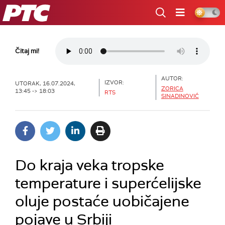
RTS
Čitaj mi!
AUTOR:
IZVOR:
UTORAK, 16.07.2024,
ZORICA
13:45 -> 18:03
RTS
SINADINOVIĆ
Do kraja veka tropske
temperature i superćelijske
oluje postaće uobičajene
pojave u Srbiji