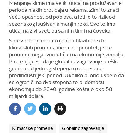
Menjanje klime ima veliki uticaj na produžavanje
perioda niskih proticaja u rekama. Zimi to znači
veću opasnost od poplava, a leti je to rizik od
sezonskog isušivanja manjih reka. Sve to ima
uticaj na živi svet, pa samim tim i na čoveka.
Sprovođenje mera koje će ublažiti efekte
klimatskih promena mora biti prioritet, jer te
promene negativno utiču i na ekonomije zemalja.
Procenjuje se da je globalno zagrevanje prešlo
granicu od jednog stepena u odnosu na
predindustrijski period. Ukoliko bi ono uspelo da
se ograniči na dva stepena to bi domaću
ekonomiju do 2040. godine koštalo oko 58
milijardi dolara.
Klimatske promene
Globalno zagrevanje