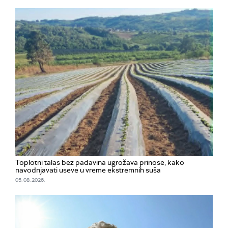
Toplotni talas bez padavina ugrožava prinose, kako
navodnjavati useve u vreme ekstremnih suša
05. 08. 2026.