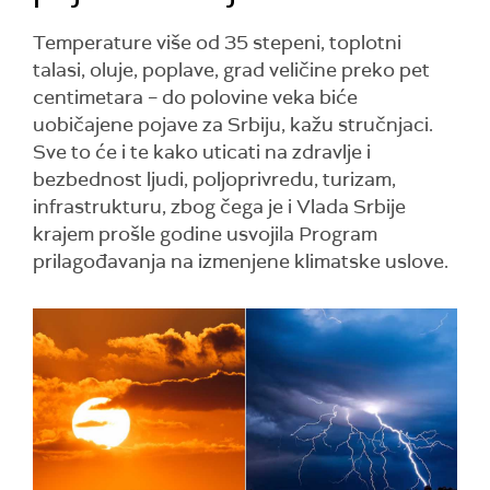
Temperature više od 35 stepeni, toplotni
talasi, oluje, poplave, grad veličine preko pet
centimetara – do polovine veka biće
uobičajene pojave za Srbiju, kažu stručnjaci.
Sve to će i te kako uticati na zdravlje i
bezbednost ljudi, poljoprivredu, turizam,
infrastrukturu, zbog čega je i Vlada Srbije
krajem prošle godine usvojila Program
prilagođavanja na izmenjene klimatske uslove.