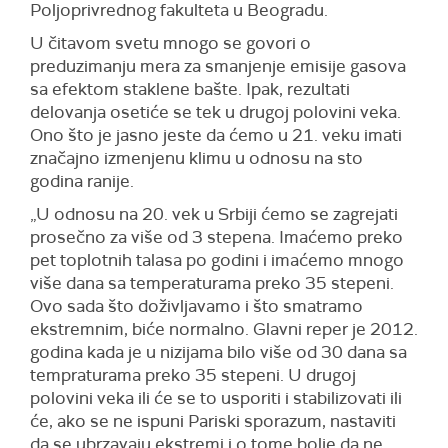
Poljoprivrednog fakulteta u Beogradu.
U čitavom svetu mnogo se govori o
preduzimanju mera za smanjenje emisije gasova
sa efektom staklene bašte. Ipak, rezultati
delovanja osetiće se tek u drugoj polovini veka.
Ono što je jasno jeste da ćemo u 21. veku imati
značajno izmenjenu klimu u odnosu na sto
godina ranije.
„U odnosu na 20. vek u Srbiji ćemo se zagrejati
prosečno za više od 3 stepena. Imaćemo preko
pet toplotnih talasa po godini i imaćemo mnogo
više dana sa temperaturama preko 35 stepeni.
Ovo sada što doživljavamo i što smatramo
ekstremnim, biće normalno. Glavni reper je 2012.
godina kada je u nizijama bilo više od 30 dana sa
tempraturama preko 35 stepeni. U drugoj
polovini veka ili će se to usporiti i stabilizovati ili
će, ako se ne ispuni Pariski sporazum, nastaviti
da se ubrzavaju ekstremi i o tome bolje da ne