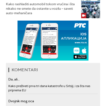
Kako rashladiti automobil tokom vrućina i šta
nikako ne smete da ostavite u vozilu – saveti
auto-mehaničara
KOMENTARI
Da, ali...
Kako preživeti prva tri dana katastrofe u Srbiji, i za šta nas
priprema EU
Dvojnik mog oca