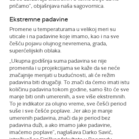
pričamo”, objašnjava naša sagovornica.
Ekstremne padavine
Promene u temperaturama u velikoj meri su
uticale i na padavine koje imamo, kao i na sve
češću pojavu olujnog nevremena, grada,
superćelijskih oblaka.
„Ukupna godišnja suma padavina se nije
promenila i u projekcijama se kaže da se neće
značajnije menjati u budućnosti, ali će režim
padavina biti drugačiji. To znači da ćemo imati istu
količinu padavina tokom godine, samo što će sve
manje biti onih umerenih, a sve više ekstremnih.
To je indikator za olujno vreme, sve češći period
suše i sve češće poplave. Jer ako je manje
umerenih padavina, znači da je period bez
padavina duži, a ako imamo jake padavine,
imaćemo poplave”, naglašava Darko Savić,