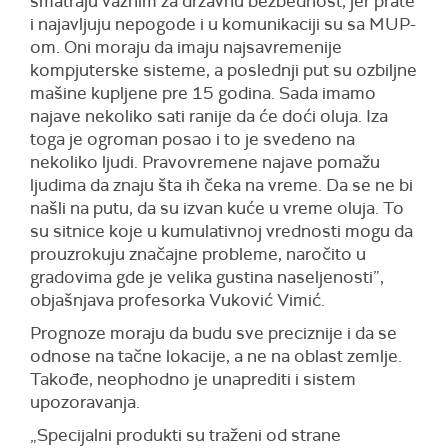
smatraju važnim za državnu bezbednost, jer prate
i najavljuju nepogode i u komunikaciji su sa MUP-
om. Oni moraju da imaju najsavremenije
kompjuterske sisteme, a poslednji put su ozbiljne
mašine kupljene pre 15 godina. Sada imamo
najave nekoliko sati ranije da će doći oluja. Iza
toga je ogroman posao i to je svedeno na
nekoliko ljudi. Pravovremene najave pomažu
ljudima da znaju šta ih čeka na vreme. Da se ne bi
našli na putu, da su izvan kuće u vreme oluja. To
su sitnice koje u kumulativnoj vrednosti mogu da
prouzrokuju značajne probleme, naročito u
gradovima gde je velika gustina naseljenosti”,
objašnjava profesorka Vuković Vimić.
Prognoze moraju da budu sve preciznije i da se
odnose na tačne lokacije, a ne na oblast zemlje.
Takođe, neophodno je unaprediti i sistem
upozoravanja.
„Specijalni produkti su traženi od strane