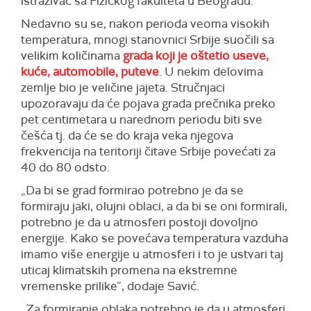
istraživač sa Fizičkog fakulteta u Beogradu.
Nedavno su se, nakon perioda veoma visokih
temperatura, mnogi stanovnici Srbije suočili sa
velikim količinama
grada koji je oštetio useve,
kuće, automobile, puteve
. U nekim delovima
zemlje bio je veličine jajeta. Stručnjaci
upozoravaju da će pojava grada prečnika preko
pet centimetara u narednom periodu biti sve
češća tj. da će se do kraja veka njegova
frekvencija na teritoriji čitave Srbije povećati za
40 do 80 odsto.
„Da bi se grad formirao potrebno je da se
formiraju jaki, olujni oblaci, a da bi se oni formirali,
potrebno je da u atmosferi postoji dovoljno
energije. Kako se povećava temperatura vazduha
imamo više energije u atmosferi i to je ustvari taj
uticaj klimatskih promena na ekstremne
vremenske prilike”, dodaje Savić.
„Za formiranje oblaka potrebno je da u atmosferi