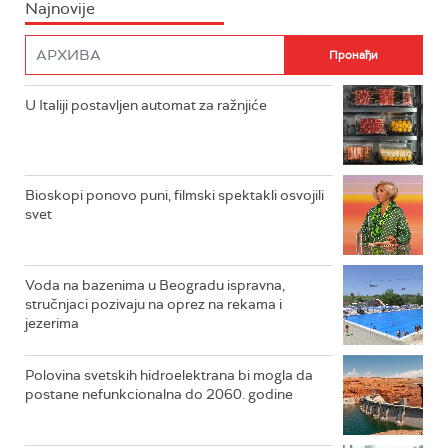
Najnovije
U Italiji postavljen automat za ražnjiće
Bioskopi ponovo puni, filmski spektakli osvojili
svet
Voda na bazenima u Beogradu ispravna,
stručnjaci pozivaju na oprez na rekama i
jezerima
Polovina svetskih hidroelektrana bi mogla da
postane nefunkcionalna do 2060. godine