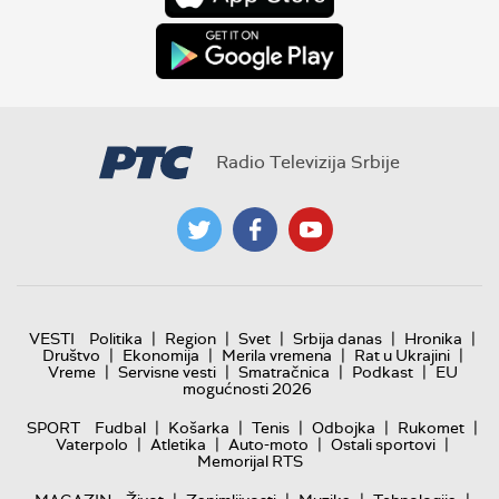
Radio Televizija Srbije
|
|
|
|
|
VESTI
Politika
Region
Svet
Srbija danas
Hronika
|
|
|
|
Društvo
Ekonomija
Merila vremena
Rat u Ukrajini
|
|
|
|
Vreme
Servisne vesti
Smatračnica
Podkast
EU
mogućnosti 2026
|
|
|
|
|
SPORT
Fudbal
Košarka
Tenis
Odbojka
Rukomet
|
|
|
|
Vaterpolo
Atletika
Auto-moto
Ostali sportovi
Memorijal RTS