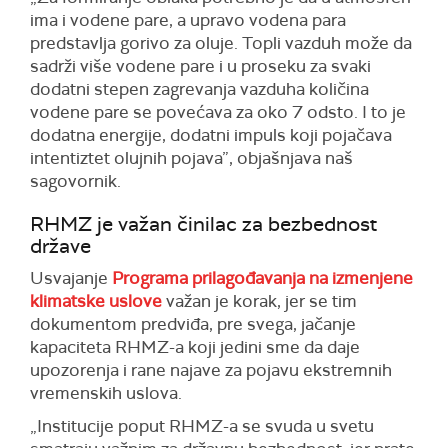
ima i vodene pare, a upravo vodena para
predstavlja gorivo za oluje. Topli vazduh može da
sadrži više vodene pare i u proseku za svaki
dodatni stepen zagrevanja vazduha količina
vodene pare se povećava za oko 7 odsto. I to je
dodatna energije, dodatni impuls koji pojačava
intentiztet olujnih pojava”, objašnjava naš
sagovornik.
RHMZ je važan činilac za bezbednost
države
Usvajanje
Programa prilagođavanja na izmenjene
klimatske uslove
važan je korak, jer se tim
dokumentom predviđa, pre svega, jačanje
kapaciteta RHMZ-a koji jedini sme da daje
upozorenja i rane najave za pojavu ekstremnih
vremenskih uslova.
„Institucije poput RHMZ-a se svuda u svetu