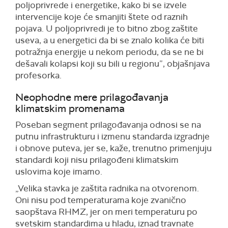
poljoprivrede i energetike, kako bi se izvele
intervencije koje će smanjiti štete od raznih
pojava. U poljoprivredi je to bitno zbog zaštite
useva, a u energetici da bi se znalo kolika će biti
potražnja energije u nekom periodu, da se ne bi
dešavali kolapsi koji su bili u regionu”, objašnjava
profesorka.
Neophodne mere prilagođavanja
klimatskim promenama
Poseban segment prilagođavanja odnosi se na
putnu infrastrukturu i izmenu standarda izgradnje
i obnove puteva, jer se, kaže, trenutno primenjuju
standardi koji nisu prilagođeni klimatskim
uslovima koje imamo.
„Velika stavka je zaštita radnika na otvorenom.
Oni nisu pod temperaturama koje zvanično
saopštava RHMZ, jer on meri temperaturu po
svetskim standardima u hladu, iznad travnate