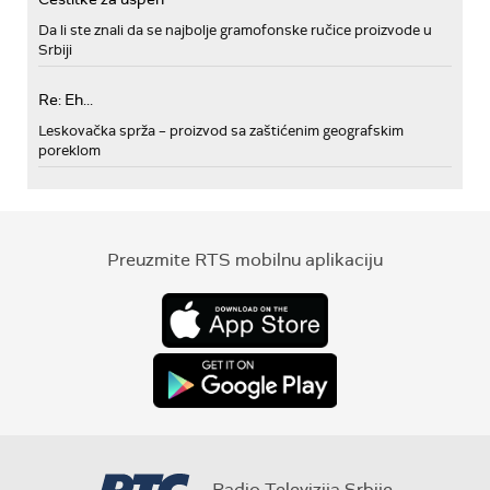
Da li ste znali da se najbolje gramofonske ručice proizvode u
Srbiji
Re: Eh...
Leskovačka sprža – proizvod sa zaštićenim geografskim
poreklom
Preuzmite RTS mobilnu aplikaciju
Radio Televizija Srbije