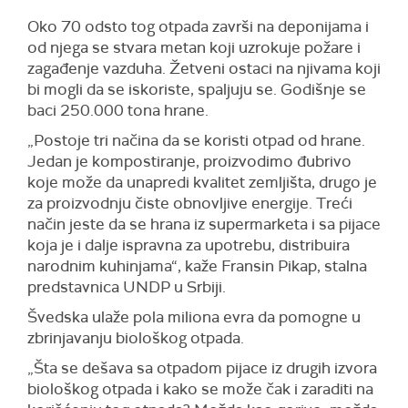
Oko 70 odsto tog otpada završi na deponijama i
od njega se stvara metan koji uzrokuje požare i
zagađenje vazduha. Žetveni ostaci na njivama koji
bi mogli da se iskoriste, spaljuju se. Godišnje se
baci 250.000 tona hrane.
„Postoje tri načina da se koristi otpad od hrane.
Jedan je kompostiranje, proizvodimo đubrivo
koje može da unapredi kvalitet zemljišta, drugo je
za proizvodnju čiste obnovljive energije. Treći
način jeste da se hrana iz supermarketa i sa pijace
koja je i dalje ispravna za upotrebu, distribuira
narodnim kuhinjama“, kaže Fransin Pikap, stalna
predstavnica UNDP u Srbiji.
Švedska ulaže pola miliona evra da pomogne u
zbrinjavanju biološkog otpada.
„Šta se dešava sa otpadom pijace iz drugih izvora
biološkog otpada i kako se može čak i zaraditi na