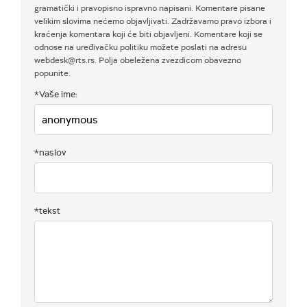
gramatički i pravopisno ispravno napisani. Komentare pisane
velikim slovima nećemo objavljivati. Zadržavamo pravo izbora i
kraćenja komentara koji će biti objavljeni. Komentare koji se
odnose na uređivačku politiku možete poslati na adresu
webdesk@rts.rs. Polja obeležena zvezdicom obavezno
popunite.
*Vaše ime:
*naslov
*tekst