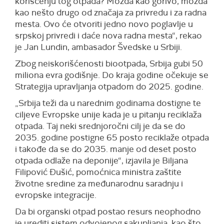
korišćenju tog otpada? Možda kao gorivo, možda
kao nešto drugo od značaja za privredu i za radna
mesta. Ovo će otvoriti jedno novo poglavlje u
srpskoj privredi i daće nova radna mesta“, rekao
je Jan Lundin, ambasador Švedske u Srbiji.
Zbog neiskorišćenosti biootpada, Srbija gubi 50
miliona evra godišnje. Do kraja godine očekuje se
Strategija upravljanja otpadom do 2025. godine.
„Srbija teži da u narednim godinama dostigne te
ciljeve Evropske unije kada je u pitanju reciklaža
otpada. Taj neki srednjoročni cilj je da se do
2035. godine postigne 65 posto reciklaže otpada
i takođe da se do 2035. manje od deset posto
otpada odlaže na deponije“, izjavila je Biljana
Filipović Đušić, pomoćnica ministra zaštite
životne sredine za međunarodnu saradnju i
evropske integracije.
Da bi organski otpad postao resurs neophodno
je urediti sistem odvojenog sakupljanja, kao što