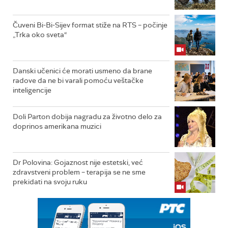
Čuveni Bi-Bi-Sijev format stiže na RTS – počinje
„Trka oko sveta“
Danski učenici će morati usmeno da brane
radove da ne bi varali pomoću veštačke
inteligencije
Doli Parton dobija nagradu za životno delo za
doprinos amerikana muzici
Dr Polovina: Gojaznost nije estetski, već
zdravstveni problem – terapija se ne sme
prekidati na svoju ruku