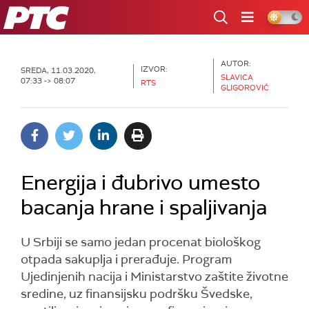
RTS
AUTOR:
IZVOR:
SREDA, 11.03.2020,
SLAVICA
07:33 -> 08:07
RTS
GLIGOROVIĆ
Energija i đubrivo umesto
bacanja hrane i spaljivanja
U Srbiji se samo jedan procenat biološkog
otpada sakuplja i prerađuje. Program
Ujedinjenih nacija i Ministarstvo zaštite životne
sredine, uz finansijsku podršku Švedske,