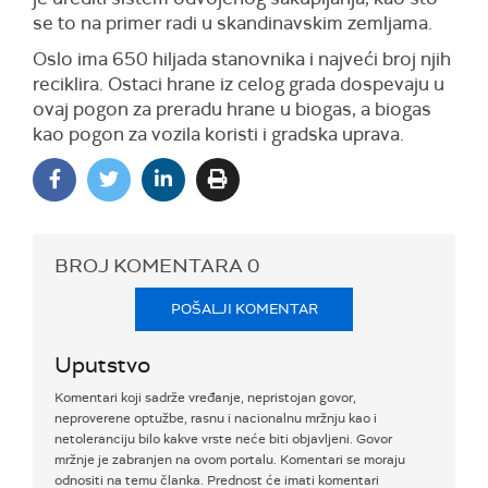
se to na primer radi u skandinavskim zemljama.
Oslo ima 650 hiljada stanovnika i najveći broj njih
reciklira. Ostaci hrane iz celog grada dospevaju u
ovaj pogon za preradu hrane u biogas, a biogas
kao pogon za vozila koristi i gradska uprava.
BROJ KOMENTARA
0
POŠALJI KOMENTAR
Uputstvo
Komentari koji sadrže vređanje, nepristojan govor,
neproverene optužbe, rasnu i nacionalnu mržnju kao i
netoleranciju bilo kakve vrste neće biti objavljeni. Govor
mržnje je zabranjen na ovom portalu. Komentari se moraju
odnositi na temu članka. Prednost će imati komentari