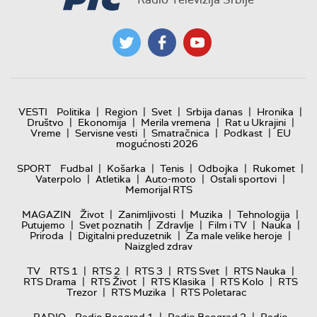
|
|
|
|
|
VESTI
Politika
Region
Svet
Srbija danas
Hronika
|
|
|
|
Društvo
Ekonomija
Merila vremena
Rat u Ukrajini
|
|
|
|
Vreme
Servisne vesti
Smatračnica
Podkast
EU
mogućnosti 2026
|
|
|
|
|
SPORT
Fudbal
Košarka
Tenis
Odbojka
Rukomet
|
|
|
|
Vaterpolo
Atletika
Auto-moto
Ostali sportovi
Memorijal RTS
|
|
|
|
MAGAZIN
Život
Zanimljivosti
Muzika
Tehnologija
|
|
|
|
|
Putujemo
Svet poznatih
Zdravlje
Film i TV
Nauka
|
|
|
Priroda
Digitalni preduzetnik
Za male velike heroje
Naizgled zdrav
|
|
|
|
|
TV
RTS 1
RTS 2
RTS 3
RTS Svet
RTS Nauka
|
|
|
|
RTS Drama
RTS Život
RTS Klasika
RTS Kolo
RTS
|
|
Trezor
RTS Muzika
RTS Poletarac