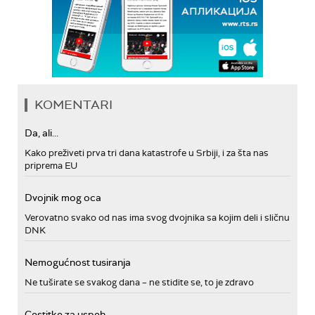
KOMENTARI
Da, ali...
Kako preživeti prva tri dana katastrofe u Srbiji, i za šta nas
priprema EU
Dvojnik mog oca
Verovatno svako od nas ima svog dvojnika sa kojim deli i sličnu
DNK
Nemogućnost tusiranja
Ne tuširate se svakog dana – ne stidite se, to je zdravo
Cestitke za uspeh