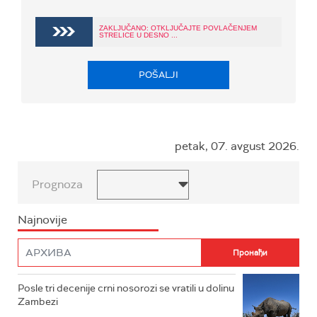
ZAKLJUČANO: OTKLJUČAJTE POVLAČENJEM
STRELICE U DESNO ...
POŠALJI
petak, 07. avgust 2026.
Prognoza
Najnovije
Posle tri decenije crni nosorozi se vratili u dolinu
Zambezi