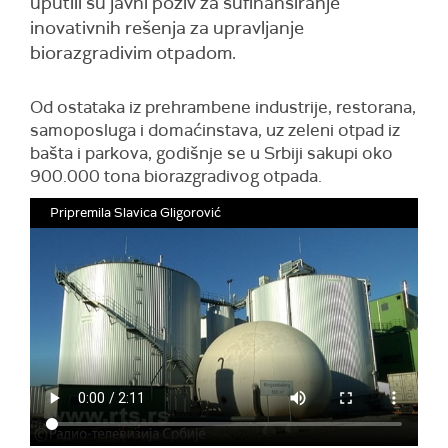
uputili su javni poziv za sufinansiranje
inovativnih rešenja za upravljanje
biorazgradivim otpadom.
Od ostataka iz prehrambene industrije, restorana,
samoposluga i domaćinstava, uz zeleni otpad iz
bašta i parkova, godišnje se u Srbiji sakupi oko
900.000 tona biorazgradivog otpada.
Pripremila Slavica Gligorović