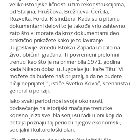
velike istorijske ličnosti u tim rekonstrukcijama,
od Staljina, Hruščova, Brežnjeva, Čerčila,
Ruzvelta, Forda, Kisindžera. Kada su u pitanju
dokumentarni delovi to je takođe vrlo zahtevno,
zato što vi morate da kroz dokumentarni deo
praktično prikažete kako je to laviranje
Jugoslavije između Istoka i Zapada uticalo na
život običnih građana. Ti povremeni prelomni
trenuci kao što je na primer bila 1971. godina
kada Nikson dolazi u Jugoslaviju i kaže Titu: 'Vi
možete da budete naš prijatelj, a da ne budete
ničiji neprijatelj'“, ističe Svetko Kovač, scenarista i
general u penziji.
Iako svaki period nosi svoje okolnosti,
podsećanje na istorijski značajne trenutke
korisno je za sve. Na seriji su radili i oni koji do
detalja poznaju taj period i njegov ekonomski,
socijalni i kulturološki plan.