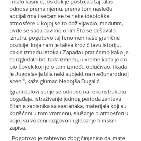
i malo kasnije, još dok je postojao taj talas
odnosa prema njemu, prema tom nasleđu
socijalizma i sećam se te neke ideološke
atmosfere u kojoj se to doživljavalo, međutim,
ovde se sada bavimo onim što se dešavalo
iznutra, pogotovo taj fenomen naše granične
pozicije, koja nam je takva kroz čitavu istoriju,
dakle između Istoka i Zapada i pratićemo kako je
to izgledalo biti tada između, u vreme kada je on
bio čovek koji je o tom između odlučivao, i kada
je Jugoslavija bila neki subjekt na međunarodnoj
sceni“, kaže glumac Nebojša Dugalić.
Igrani delovi serije se odnose na rekonstrukciju
događaja. Istraživanje jednog perioda zahteva
čitanje zapisnika sa sastanaka, materijala koji su
korišćeni u tom vremenu, slušanje o atmosferi u
kojoj su vođeni razgovori i gledanje filmskih
zapisa.
„Pogotovo je zahtevno zbog činjenice da imate