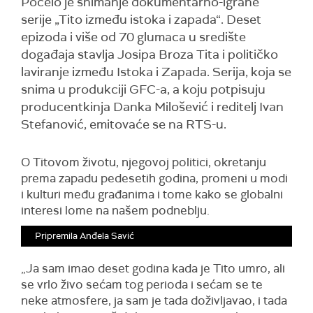
Počelo je snimanje dokumentarno-igrane
serije „Tito između istoka i zapada“. Deset
epizoda i više od 70 glumaca u središte
događaja stavlja Josipa Broza Tita i političko
laviranje između Istoka i Zapada. Serija, koja se
snima u produkciji GFC-a, a koju potpisuju
producentkinja Danka Milošević i reditelj Ivan
Stefanović, emitovaće se na RTS-u.
O Titovom životu, njegovoj politici, okretanju
prema zapadu pedesetih godina, promeni u modi
i kulturi među građanima i tome kako se globalni
interesi lome na našem podneblju.
Pripremila Anđela Savić
„Ja sam imao deset godina kada je Tito umro, ali
se vrlo živo sećam tog perioda i sećam se te
neke atmosfere, ja sam je tada doživljavao, i tada