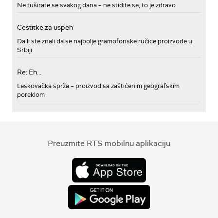
Ne tuširate se svakog dana – ne stidite se, to je zdravo
Cestitke za uspeh
Da li ste znali da se najbolje gramofonske ručice proizvode u
Srbiji
Re: Eh...
Leskovačka sprža – proizvod sa zaštićenim geografskim
poreklom
Preuzmite RTS mobilnu aplikaciju