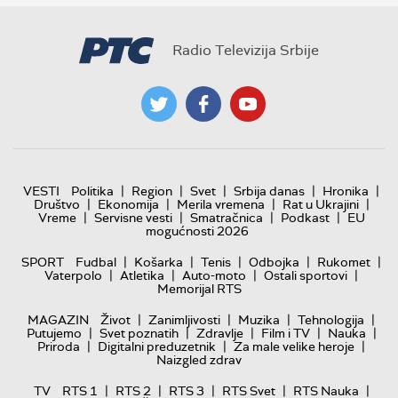
Radio Televizija Srbije
|
|
|
|
|
VESTI
Politika
Region
Svet
Srbija danas
Hronika
|
|
|
|
Društvo
Ekonomija
Merila vremena
Rat u Ukrajini
|
|
|
|
Vreme
Servisne vesti
Smatračnica
Podkast
EU
mogućnosti 2026
|
|
|
|
|
SPORT
Fudbal
Košarka
Tenis
Odbojka
Rukomet
|
|
|
|
Vaterpolo
Atletika
Auto-moto
Ostali sportovi
Memorijal RTS
|
|
|
|
MAGAZIN
Život
Zanimljivosti
Muzika
Tehnologija
|
|
|
|
|
Putujemo
Svet poznatih
Zdravlje
Film i TV
Nauka
|
|
|
Priroda
Digitalni preduzetnik
Za male velike heroje
Naizgled zdrav
|
|
|
|
|
TV
RTS 1
RTS 2
RTS 3
RTS Svet
RTS Nauka