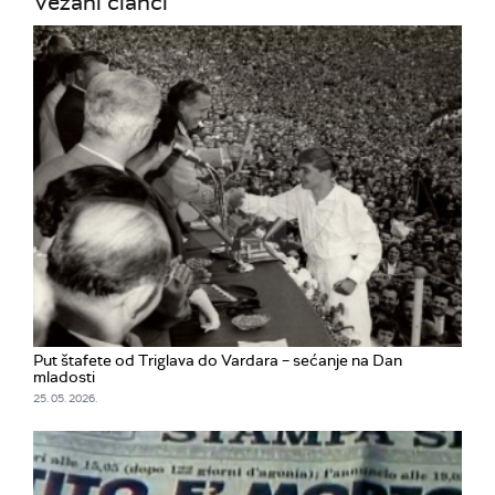
Vezani članci
Put štafete od Triglava do Vardara – sećanje na Dan
mladosti
25. 05. 2026.