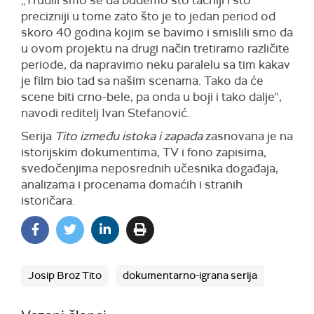
„Trudili smo se da budemo što tačniji i što
precizniji u tome zato što je to jedan period od
skoro 40 godina kojim se bavimo i smislili smo da
u ovom projektu na drugi način tretiramo različite
periode, da napravimo neku paralelu sa tim kakav
je film bio tad sa našim scenama. Tako da će
scene biti crno-bele, pa onda u boji i tako dalje“,
navodi reditelj Ivan Stefanović.
Serija
Tito između istoka i zapada
zasnovana je na
istorijskim dokumentima, TV i fono zapisima,
svedočenjima neposrednih učesnika događaja,
analizama i procenama domaćih i stranih
istoričara.
Josip Broz Tito
dokumentarno-igrana serija