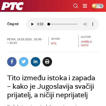
RTS
Čitaj mi!
AUTOR:
IZVOR:
PETAK, 16.05.2025, 20:38 -
ANĐELA
> 20:43
RTS
SAVIĆ
Tito između istoka i zapada
– kako je Jugoslavija svačiji
prijatelj, a ničiji neprijatelj