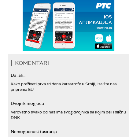
KOMENTARI
Da, ali...
Kako preživeti prva tri dana katastrofe u Srbiji, i za šta nas
priprema EU
Dvojnik mog oca
Verovatno svako od nas ima svog dvojnika sa kojim deli i sličnu
DNK
Nemogućnost tusiranja