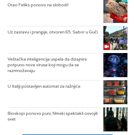
Orao Feliks ponovo na slobodi!
Uz zastavu i prangije, otvoren 65. Sabor u Guči
Veštačka inteligencija uspela da dizajnira
potpuno nove viruse koji mogu da se
razmnožavaju
U Italiji postavljen automat za ražnjiće
Bioskopi ponovo puni, filmski spektakli osvojili
svet