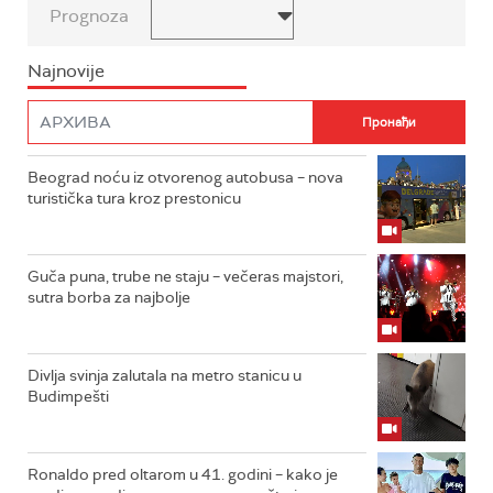
Prognoza
Najnovije
Beograd noću iz otvorenog autobusa – nova
turistička tura kroz prestonicu
Guča puna, trube ne staju – večeras majstori,
sutra borba za najbolje
Divlja svinja zalutala na metro stanicu u
Budimpešti
Ronaldo pred oltarom u 41. godini – kako je