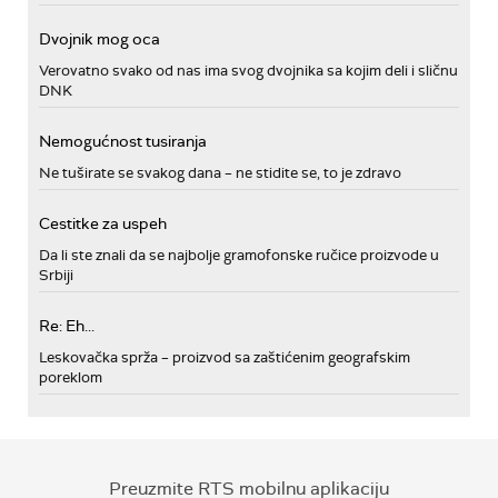
Dvojnik mog oca
Verovatno svako od nas ima svog dvojnika sa kojim deli i sličnu
DNK
Nemogućnost tusiranja
Ne tuširate se svakog dana – ne stidite se, to je zdravo
Cestitke za uspeh
Da li ste znali da se najbolje gramofonske ručice proizvode u
Srbiji
Re: Eh...
Leskovačka sprža – proizvod sa zaštićenim geografskim
poreklom
Preuzmite RTS mobilnu aplikaciju