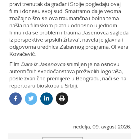
pravi trenutak da građani Srbije pogledaju ovaj
film i donesu svoj sud. Smatramo da je veoma
značajno što se ova traumatična i bolna tema
našla na filmskom platnu odnosno u jednom
filmu i da se problem i trauma Jasenovca sagleda
iz perspektive srpskih žrtava“, navela je glavna i
odgovorna urednica Zabavnog programa, Olivera
Kovačević.
Film
Dara iz Jasenovca
snimljen je na osnovu
autentičnih svedočanstava preživelih logoraša,
posle zvanične premijere u Beogradu, naći se na
repertoaru bioskopa u Srbiji.
nedelja, 09. avgust 2026.