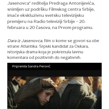
Jasenovca“ reditelja Predraga Antonijevića,
snimljen uz podršku Filmskog centra Srbije,
imaće ekskluzivnu svetsku televizijsku
premijeru na Radio televiziji Srbije – 20.
februara u 20 časova, na Prvom programu.
Dara iz Jasenovca
, film o kome se govori sa obe
strane Atlantika. Srpski kandidat za Oskara,
istorijska drama koja je pokrenula lavinu
komentara od pozitivnih do negativnih.
Pripremila Sandra Perović