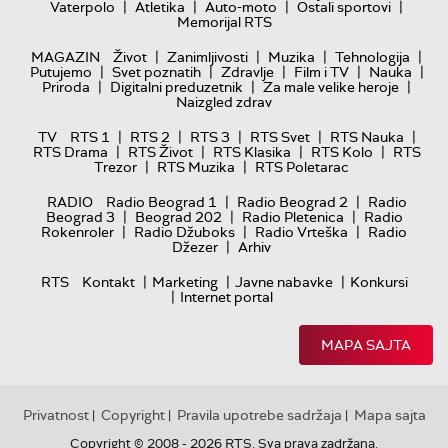
|
|
|
|
Vaterpolo
Atletika
Auto-moto
Ostali sportovi
Memorijal RTS
|
|
|
|
MAGAZIN
Život
Zanimljivosti
Muzika
Tehnologija
|
|
|
|
|
Putujemo
Svet poznatih
Zdravlje
Film i TV
Nauka
|
|
|
Priroda
Digitalni preduzetnik
Za male velike heroje
Naizgled zdrav
|
|
|
|
|
TV
RTS 1
RTS 2
RTS 3
RTS Svet
RTS Nauka
|
|
|
|
RTS Drama
RTS Život
RTS Klasika
RTS Kolo
RTS
|
|
Trezor
RTS Muzika
RTS Poletarac
|
|
RADIO
Radio Beograd 1
Radio Beograd 2
Radio
|
|
|
Beograd 3
Beograd 202
Radio Pletenica
Radio
|
|
|
Rokenroler
Radio Džuboks
Radio Vrteška
Radio
|
Džezer
Arhiv
|
|
|
RTS
Kontakt
Marketing
Javne nabavke
Konkursi
|
Internet portal
MAPA SAJTA
Privatnost
Copyright
Pravila upotrebe sadržaja
Mapa sajta
|
|
|
Copyright © 2008 - 2026 RTS. Sva prava zadržana.