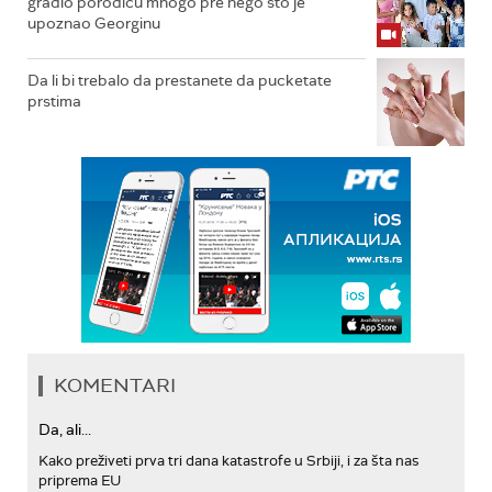
gradio porodicu mnogo pre nego što je
upoznao Georginu
Da li bi trebalo da prestanete da pucketate
prstima
KOMENTARI
Da, ali...
Kako preživeti prva tri dana katastrofe u Srbiji, i za šta nas
priprema EU