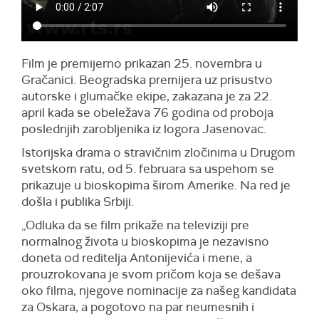
Film je premijerno prikazan 25. novembra u
Gračanici. Beogradska premijera uz prisustvo
autorske i glumačke ekipe, zakazana je za 22.
april kada se obeležava 76 godina od proboja
poslednjih zarobljenika iz logora Jasenovac.
Istorijska drama o stravičnim zločinima u Drugom
svetskom ratu, od 5. februara sa uspehom se
prikazuje u bioskopima širom Amerike. Na red je
došla i publika Srbiji.
„Odluka da se film prikaže na televiziji pre
normalnog života u bioskopima je nezavisno
doneta od reditelja Antonijevića i mene, a
prouzrokovana je svom pričom koja se dešava
oko filma, njegove nominacije za našeg kandidata
za Oskara, a pogotovo na par neumesnih i