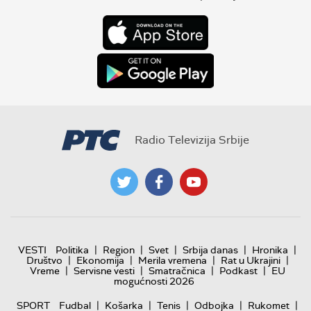
Radio Televizija Srbije
|
|
|
|
|
VESTI
Politika
Region
Svet
Srbija danas
Hronika
|
|
|
|
Društvo
Ekonomija
Merila vremena
Rat u Ukrajini
|
|
|
|
Vreme
Servisne vesti
Smatračnica
Podkast
EU
mogućnosti 2026
|
|
|
|
|
SPORT
Fudbal
Košarka
Tenis
Odbojka
Rukomet