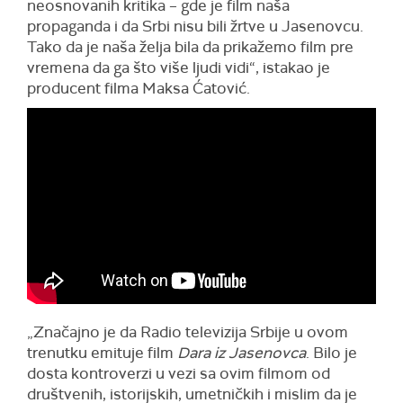
neosnovanih kritika – gde je film naša
propaganda i da Srbi nisu bili žrtve u Jasenovcu.
Tako da je naša želja bila da prikažemo film pre
vremena da ga što više ljudi vidi“, istakao je
producent filma Maksa Ćatović.
„Značajno je da Radio televizija Srbije u ovom
trenutku emituje film
Dara iz Jasenovca
. Bilo je
dosta kontroverzi u vezi sa ovim filmom od
društvenih, istorijskih, umetničkih i mislim da je