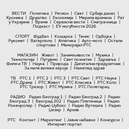
|
|
|
|
ВЕСТИ
Политика
Регион
Свет
Србија данас
|
|
|
|
Хроника
Друштво
Економија
Мерила времена
Рат
|
|
|
|
у Украјини
Време
Сервисне вести
Сматрачница
|
Подкаст
ЕУ могућности 2026
|
|
|
|
СПОРТ
Фудбал
Кошарка
Тенис
Одбојка
|
|
|
|
Рукомет
Ватерполо
Атлетика
Ауто-мото
Остали
|
спортови
Меморијал РТС
|
|
|
МАГАЗИН
Живот
Занимљивости
Музика
|
|
|
|
Технологијa
Путујемо
Свет познатих
Здравље
|
|
|
|
Филм и ТВ
Наука
Природа
Дигитални предузетник
|
За мале велике хероје
Наизглед здрав
|
|
|
|
|
ТВ
РТС 1
РТС 2
РТС 3
РТС Свет
РТС Наука
|
|
|
|
РТС Драма
РТС Живот
РТС Класика
РТС Коло
|
|
РТС Трезор
РТС Музика
РТС Полетарац
|
|
РАДИО
Радио Београд 1
Радио Београд 2
Радио
|
|
|
Београд 3
Београд 202
Радио Плетеница
Радио
|
|
|
Рокенролер
Радио Џубокс
Радио Вртешка
Радио
|
Џезер
Архив
|
|
|
|
РТС
Контакт
Маркетинг
Јавне набавке
Конкурси
Интернет портал