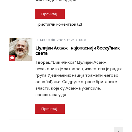
Прочитај
Пристигли коментари (2)
ПЕТАК, 05. ФЕБ 2016, 12:25 -> 13:38
Џулијан Асанж - најопаснији бескућник
света
Творац "Викиликса" Џулијан Асанж
незаконито је затворен, известила је радна
група Уједињених нација тражећи његово
ослобађање. Са друге стране британске
власти, које су Асанжа ухапсиле,
саопштавају да...
Прочитај
>