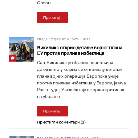
Олсон...
Прочитај
СРЕДА, 17. ФЕБ 2016, 15:05 -> 16:13
Викиликс открио детаље војног плана
ЕУ против прилива избеглица
Сајт Викиликс је објавио поверљива
документа у којима се откривају детаљи
плана војних операција Европске уније
против прилива избеглица у Европи, јавља
Раша тудеј. У извештају се врши притисак
на убрзано...
Прочитај
Пристигли коментари (1)