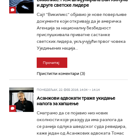
и друге светске лидере
Сајт "Викиликс" објавио је нове поверљиве
документе који откривају да је америчка
Агенција за националну безбедност
прислушкивала приватне састанке
светских лидера, укључујући првог човека
Уједињених нација...
Прочитај
Пристигли коментари (3)
ПОНЕДЕЉАК, 22. ФЕБ 2016, 14:04 -> 14:14
Асанжови адвокати траже укидање
налога за хапшење
Сматрамо да се појавио низ нових
околности које указују да има разлога да
се ранија одлука шведског суда ревидира,
каже један од Асанжових адвоката Томас