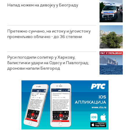
Напад ножем на девојку у Београду
Претежно сунчано, на истоку и југоистоку
променљиво облачно - до 36 степени
Руси погодили солитер у Харкову,
балистички удари на Одесу и Павлоград;
дронови напали Белгород