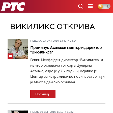
РТС
ВИКИЛИКС ОТКРИВА
НЕДЕЉА, 23. ОКТ 2016, 13:40 -> 14:14
Преминуо Асанжов ментор и директор
"Викиликса"
Гевин Мекфејден, директор "Викиликса" и
ментор оснивача тог сајта Џулијана
Асанжа, умро је у 76. години, објавио је
Центар за истраживачко новинарство чији
је Мекфејден био оснивач...
Прочитај
ПЕТАК, 16. СЕП 2016, 11:13 -> 11:32