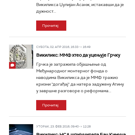
Викиликса Џулијан Асанж, истакавши да је
дужност...
Прочитај
СУБОТА, 02. АПР 2016, 16:33 -> 16:49
Викиликс: ММФ хтео да уцењује Грчку
Грчка је затражила објашњење од
Међународног монтерног фонда о
наводима Викиликса да је ММФ тражио
кризни "догађај" да натера задужену Атину
у завршне разговоре о реформама...
Прочитај
УТОРАК, 23. ФЕБ 2016, 09:40 -> 12:28
Викиликс: НСА шпијунирала Бан Кимуна