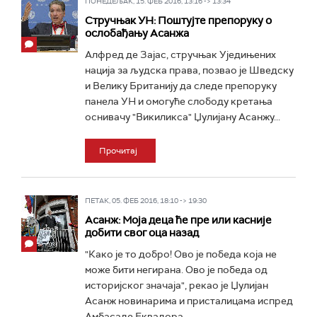
ПОНЕДЕЉАК, 15. ФЕБ 2016, 13:16 -> 13:34
Стручњак УН: Поштујте препоруку о
ослобађању Асанжа
Алфред де Зајас, стручњак Уједињених
нација за људска права, позвао је Шведску
и Велику Британију да следе препоруку
панела УН и омогуће слободу кретања
оснивачу "Викиликса" Џулијану Асанжу...
Прочитај
ПЕТАК, 05. ФЕБ 2016, 18:10 -> 19:30
Асанж: Моја деца ће пре или касније
добити свог оца назад
"Како је то добро! Ово је победа која не
може бити негирана. Ово је победа од
историјског значаја", рекао је Џулијан
Асанж новинарима и присталицама испред
Амбасаде Еквадора...