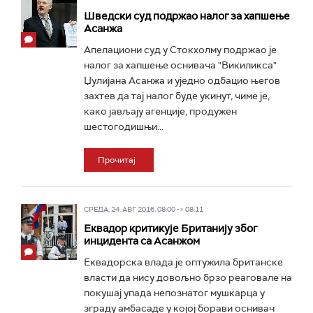
Шведски суд подржао налог за хапшење
Асанжа
Апелациони суд у Стокхолму подржао је
налог за хапшење оснивача "Викиликса"
Џулијана Асанжа и уједно одбацио његов
захтев да тај налог буде укинут, чиме је,
како јављају агенције, продужен
шестогодишњи...
Прочитај
СРЕДА, 24. АВГ 2016, 08:00 -> 08:11
Еквадор критикује Британију због
инцидента са Асанжом
Еквадорска влада је оптужила британске
власти да нису довољно брзо реаговале на
покушај упада непознатог мушкарца у
зграду амбасаде у којој борави оснивач