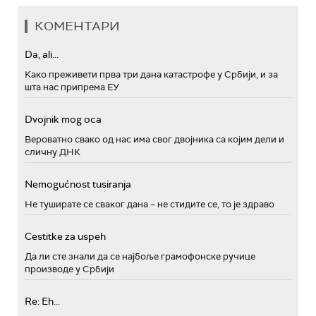
КОМЕНТАРИ
Da, ali...
Како преживети прва три дана катастрофе у Србији, и за
шта нас припрема ЕУ
Dvojnik mog oca
Вероватно свако од нас има свог двојника са којим дели и
сличну ДНК
Nemogućnost tusiranja
Не туширате се сваког дана – не стидите се, то је здраво
Cestitke za uspeh
Да ли сте знали да се најбоље грамофонске ручице
производе у Србији
Re: Eh...