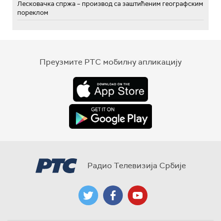
Лесковачка спржа – производ са заштићеним географским
пореклом
Преузмите РТС мобилну апликацију
Радио Телевизија Србије