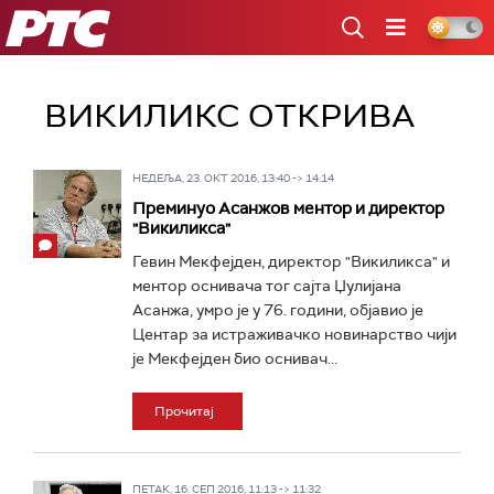
РТС
ВИКИЛИКС ОТКРИВА
НЕДЕЉА, 23. ОКТ 2016, 13:40 -> 14:14
Преминуо Асанжов ментор и директор
"Викиликса"
Гевин Мекфејден, директор "Викиликса" и
ментор оснивача тог сајта Џулијана
Асанжа, умро је у 76. години, објавио је
Центар за истраживачко новинарство чији
је Мекфејден био оснивач...
Прочитај
ПЕТАК, 16. СЕП 2016, 11:13 -> 11:32