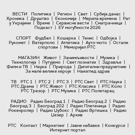
|
|
|
|
ВЕСТИ
Политика
Регион
Свет
Србија данас
|
|
|
|
Хроника
Друштво
Економија
Мерила времена
Рат
|
|
|
|
у Украјини
Време
Сервисне вести
Сматрачница
|
Подкаст
ЕУ могућности 2026
|
|
|
|
СПОРТ
Фудбал
Кошарка
Тенис
Одбојка
|
|
|
|
Рукомет
Ватерполо
Атлетика
Ауто-мото
Остали
|
спортови
Меморијал РТС
|
|
|
МАГАЗИН
Живот
Занимљивости
Музика
|
|
|
|
Технологијa
Путујемо
Свет познатих
Здравље
|
|
|
|
Филм и ТВ
Наука
Природа
Дигитални предузетник
|
За мале велике хероје
Наизглед здрав
|
|
|
|
|
ТВ
РТС 1
РТС 2
РТС 3
РТС Свет
РТС Наука
|
|
|
|
РТС Драма
РТС Живот
РТС Класика
РТС Коло
|
|
РТС Трезор
РТС Музика
РТС Полетарац
|
|
РАДИО
Радио Београд 1
Радио Београд 2
Радио
|
|
|
Београд 3
Београд 202
Радио Плетеница
Радио
|
|
|
Рокенролер
Радио Џубокс
Радио Вртешка
Радио
|
Џезер
Архив
|
|
|
|
РТС
Контакт
Маркетинг
Јавне набавке
Конкурси
Интернет портал