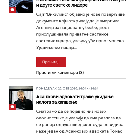
и друге светске лидере
Сајт "Викиликс" објавио је нове поверљиве
документе који откривају да је америчка
Агенција за националну безбедност
прислушкивала приватне састанке
светских лидера, укључујући првог човека
Уједињених нација...
Прочитај
Пристигли коментари (3)
ПОНЕДЕЉАК, 22. ФЕБ 2016, 14:04 -> 14:14
Асанжови адвокати траже укидање
налога за хапшење
Сматрамо да се појавио низ нових
околности које указују да има разлога да
се ранија одлука шведског суда ревидира,
каже један од Асанжових адвоката Томас