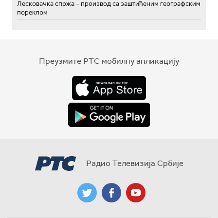
Лесковачка спржа – производ са заштићеним географским
пореклом
Преузмите РТС мобилну апликацију
Радио Телевизија Србије