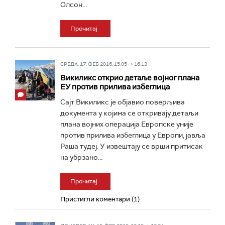
Олсон...
Прочитај
СРЕДА, 17. ФЕБ 2016, 15:05 -> 16:13
Викиликс открио детаље војног плана
ЕУ против прилива избеглица
Сајт Викиликс је објавио поверљива
документа у којима се откривају детаљи
плана војних операција Европске уније
против прилива избеглица у Европи, јавља
Раша тудеј. У извештају се врши притисак
на убрзано...
Прочитај
Пристигли коментари (1)