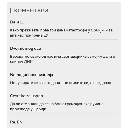
КОМЕНТАРИ
Da, ali...
Како преживети прва три дана катастрофе у Србији, и за
шта нас припрема ЕУ
Dvojnik mog oca
Вероватно свако од нас има свог двојника са којим дели и
сличну ДНК
Nemogućnost tusiranja
Не туширате се сваког дана – не стидите се, то је здраво
Cestitke za uspeh
Да ли сте знали да се најбоље грамофонске ручице
производе у Србији
Re: Eh...