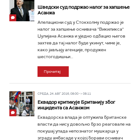
Шведски суд подржао налог за хапшење
Асанжа
Апелациони суд у Стокхолму подржао је
налог за хапшење оснивача "Викиликса"
Џулијана Асанжа и уједно одбацио његов
захтев да тај налог буде укинут, чиме је,
како јављају агенције, продужен
шестогодишњи...
Прочитај
СРЕДА, 24. АВГ 2016, 08:00 -> 08:11
Еквадор критикује Британију због
инцидента са Асанжом
Еквадорска влада је оптужила британске
власти да нису довољно брзо реаговале на
покушај упада непознатог мушкарца у
зграду амбасаде у којој борави оснивач