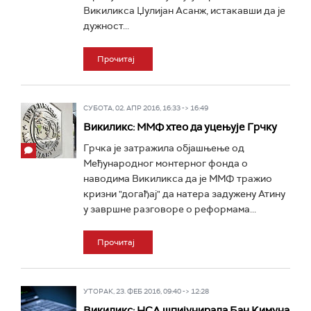
Викиликса Џулијан Асанж, истакавши да је
дужност...
Прочитај
СУБОТА, 02. АПР 2016, 16:33 -> 16:49
Викиликс: ММФ хтео да уцењује Грчку
Грчка је затражила објашњење од
Међународног монтерног фонда о
наводима Викиликса да је ММФ тражио
кризни "догађај" да натера задужену Атину
у завршне разговоре о реформама...
Прочитај
УТОРАК, 23. ФЕБ 2016, 09:40 -> 12:28
Викиликс: НСА шпијунирала Бан Кимуна