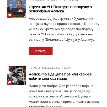
ПОНЕДЕЉАК, 15. ФЕБ 2016, 13:16 -> 13:34
Стручњак УН: Поштујте препоруку о
ослобађању Асанжа
Алфред де Зајас, стручњак Уједињених
нација за људска права, позвао је Шведску
и Велику Британију да следе препоруку
панела УН и омогуће слободу кретања
оснивачу "Викиликса" Џулијану Асанжу...
Прочитај
ПЕТАК, 05. ФЕБ 2016, 18:10 -> 19:30
Асанж: Моја деца ће пре или касније
добити свог оца назад
"Како је то добро! Ово је победа која не
може бити негирана. Ово је победа од
историјског значаја", рекао је Џулијан
Асанж новинарима и присталицама испред
Амбасаде Еквадора...