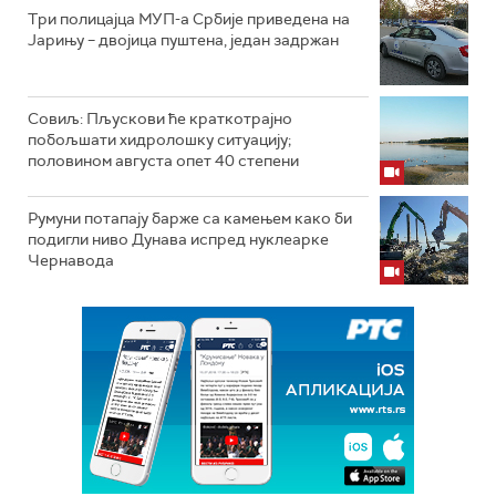
Три полицајца МУП-а Србије приведена на
Јарињу – двојица пуштена, један задржан
Совиљ: Пљускови ће краткотрајно
побољшати хидролошку ситуацију;
половином августа опет 40 степени
Румуни потапају барже са камењем како би
подигли ниво Дунава испред нуклеарке
Чернавода