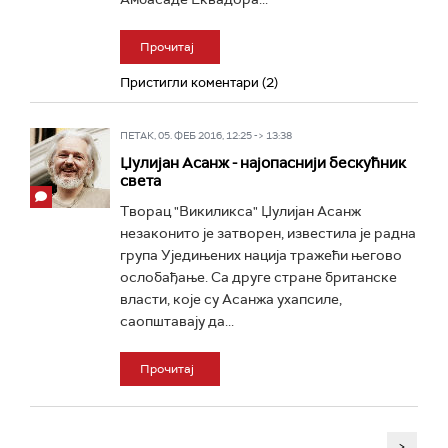
Прочитај
Пристигли коментари (2)
ПЕТАК, 05. ФЕБ 2016, 12:25 -> 13:38
Џулијан Асанж - најопаснији бескућник
света
Творац "Викиликса" Џулијан Асанж
незаконито је затворен, известила је радна
група Уједињених нација тражећи његово
ослобађање. Са друге стране британске
власти, које су Асанжа ухапсиле,
саопштавају да...
Прочитај
>