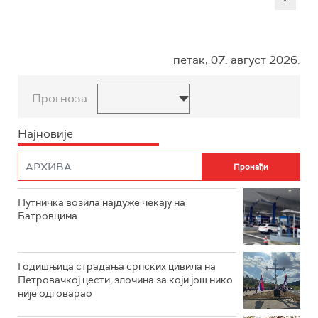
петак, 07. август 2026.
Прогноза
Најновије
Путничка возила најдуже чекају на
Батровцима
Годишњица страдања српских цивила на
Петровачкој цести, злочина за који још нико
није одговарао