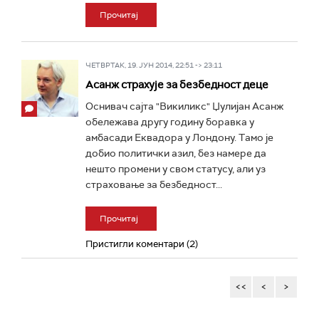
Прочитај
ЧЕТВРТАК, 19. ЈУН 2014, 22:51 -> 23:11
Асанж страхује за безбедност деце
Оснивач сајта "Викиликс" Џулијан Асанж
обележава другу годину боравка у
амбасади Еквадора у Лондону. Tамо је
добио политички азил, без намере да
нешто промени у свом статусу, али уз
страховање за безбедност...
Прочитај
Пристигли коментари (2)
<<
<
>