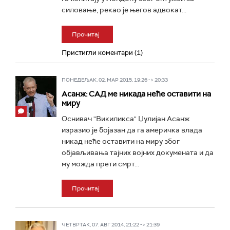
силовање, рекао је његов адвокат...
Прочитај
Пристигли коментари (1)
ПОНЕДЕЉАК, 02. МАР 2015, 19:26 -> 20:33
Асанж: САД ме никада неће оставити на
миру
Оснивач "Викиликса" Џулијан Асанж
изразио је бојазан да га америчка влада
никад неће оставити на миру због
објављивања тајних војних докумената и да
му можда прети смрт...
Прочитај
ЧЕТВРТАК, 07. АВГ 2014, 21:22 -> 21:39