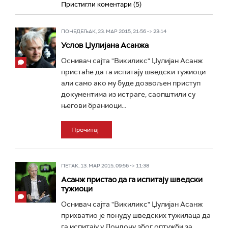
Пристигли коментари (5)
ПОНЕДЕЉАК, 23. МАР 2015, 21:56 -> 23:14
Услов Џулијана Асанжа
Оснивач сајта "Викиликс" Џулијан Асанж
пристаће да га испитају шведски тужиоци
али само ако му буде дозвољен приступ
документима из истраге, саопштили су
његови браниоци...
Прочитај
ПЕТАК, 13. МАР 2015, 09:56 -> 11:38
Асанж пристао да га испитају шведски
тужиоци
Оснивач сајта "Викиликс" Џулијан Асанж
прихватио је понуду шведских тужилаца да
га испитају у Лондону због оптужби за