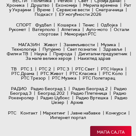
|
|
|
|
ВЕСТИ
Политика
Регион
Свет
Србија данас
|
|
|
|
Хроника
Друштво
Економија
Мерила времена
Рат
|
|
|
|
у Украјини
Време
Сервисне вести
Сматрачница
|
Подкаст
ЕУ могућности 2026
|
|
|
|
СПОРТ
Фудбал
Кошарка
Тенис
Одбојка
|
|
|
|
Рукомет
Ватерполо
Атлетика
Ауто-мото
Остали
|
спортови
Меморијал РТС
|
|
|
МАГАЗИН
Живот
Занимљивости
Музика
|
|
|
|
Технологијa
Путујемо
Свет познатих
Здравље
|
|
|
|
Филм и ТВ
Наука
Природа
Дигитални предузетник
|
За мале велике хероје
Наизглед здрав
|
|
|
|
|
ТВ
РТС 1
РТС 2
РТС 3
РТС Свет
РТС Наука
|
|
|
|
РТС Драма
РТС Живот
РТС Класика
РТС Коло
|
|
РТС Трезор
РТС Музика
РТС Полетарац
|
|
РАДИО
Радио Београд 1
Радио Београд 2
Радио
|
|
|
Београд 3
Београд 202
Радио Плетеница
Радио
|
|
|
Рокенролер
Радио Џубокс
Радио Вртешка
Радио
|
Џезер
Архив
|
|
|
|
РТС
Контакт
Маркетинг
Јавне набавке
Конкурси
Интернет портал
МАПА САЈТА