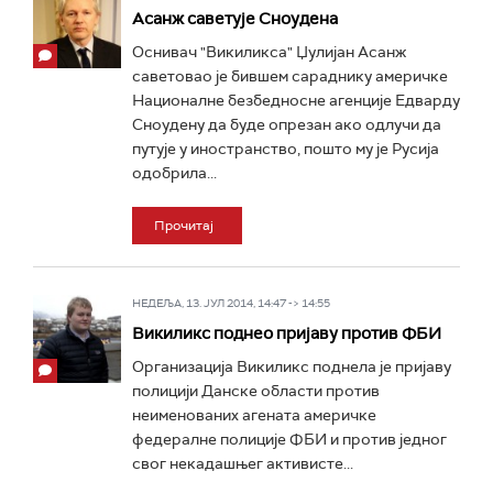
Асанж саветује Сноудена
Оснивач "Викиликса" Џулијан Асанж
саветовао је бившем сараднику америчке
Националне безбедносне агенције Едварду
Сноудену да буде опрезан ако одлучи да
путује у иностранство, пошто му је Русија
одобрила...
Прочитај
НЕДЕЉА, 13. ЈУЛ 2014, 14:47 -> 14:55
Викиликс поднео пријаву против ФБИ
Организација Викиликс поднела је пријаву
полицији Данске области против
неименованих агената америчке
федералне полиције ФБИ и против једног
свог некадашњег активисте...