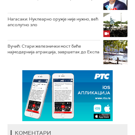
Нагасаки: Нуклеарно оружје није нужно, већ
апсолутно зло
Вучић: Стари железнички мост биће
најмодернија атракција, завршетак до Експа
КОМЕНТАРИ