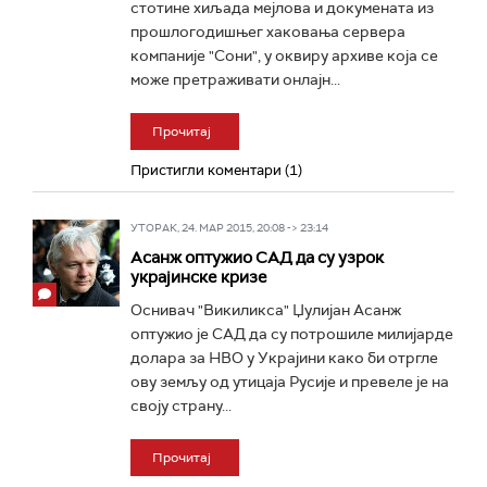
стотине хиљада мејлова и докумената из
прошлогодишњег хаковања сервера
компаније "Сони", у оквиру архиве која се
може претраживати онлајн...
Прочитај
Пристигли коментари (1)
УТОРАК, 24. МАР 2015, 20:08 -> 23:14
Асанж оптужио САД да су узрок
украјинске кризе
Оснивач "Викиликса" Џулијан Асанж
оптужио је САД да су потрошиле милијарде
долара за НВО у Украјини како би отргле
ову земљу од утицаја Русије и превеле је на
своју страну...
Прочитај