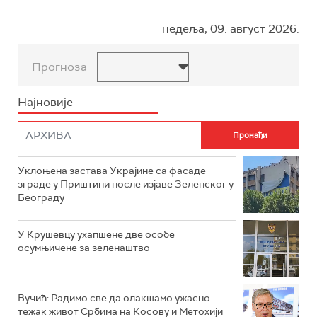
недеља, 09. август 2026.
Прогноза
Најновије
Уклоњена застава Украјине са фасаде
зграде у Приштини после изјаве Зеленског у
Београду
У Крушевцу ухапшене две особе
осумњичене за зеленаштво
Вучић: Радимо све да олакшамо ужасно
тежак живот Србима на Косову и Метохији