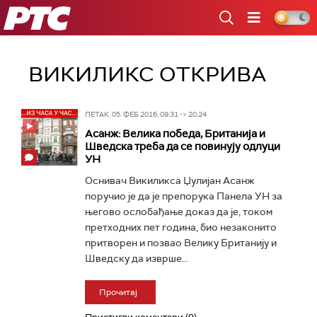
РТС
ВИКИЛИКС ОТКРИВА
ПЕТАК, 05. ФЕБ 2016, 09:31 -> 20:24
Асанж: Велика победа, Британија и
Шведска треба да се повинују одлуци
УН
Оснивач Викиликса Џулијан Асанж
поручио је да је препорука Панела УН за
његово ослобађање доказ да је, током
претходних пет година, био незаконито
притворен и позвао Велику Британију и
Шведску да изврше...
Прочитај