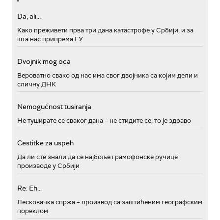
Da, ali...
Како преживети прва три дана катастрофе у Србији, и за
шта нас припрема ЕУ
Dvojnik mog oca
Вероватно свако од нас има свог двојника са којим дели и
сличну ДНК
Nemogućnost tusiranja
Не туширате се сваког дана – не стидите се, то је здраво
Cestitke za uspeh
Да ли сте знали да се најбоље грамофонске ручице
производе у Србији
Re: Eh...
Лесковачка спржа – производ са заштићеним географским
пореклом