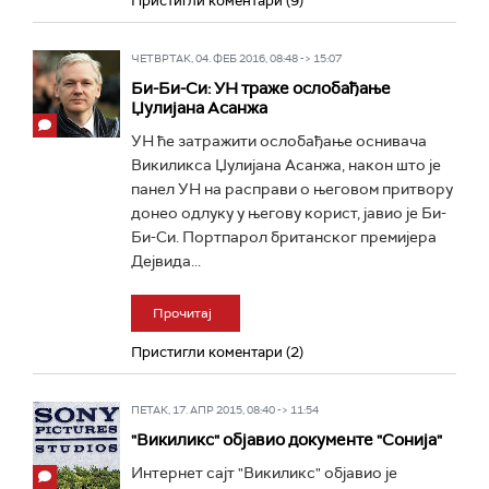
Пристигли коментари (9)
ЧЕТВРТАК, 04. ФЕБ 2016, 08:48 -> 15:07
Би-Би-Си: УН траже ослобађање
Џулијана Асанжа
УН ће затражити ослобађање оснивача
Викиликса Џулијана Асанжа, након што је
панел УН на расправи о његовом притвору
донео одлуку у његову корист, јавио је Би-
Би-Си. Портпарол британског премијера
Дејвида...
Прочитај
Пристигли коментари (2)
ПЕТАК, 17. АПР 2015, 08:40 -> 11:54
"Викиликс" објавио документе "Сонија"
Интернет сајт "Викиликс" објавио је