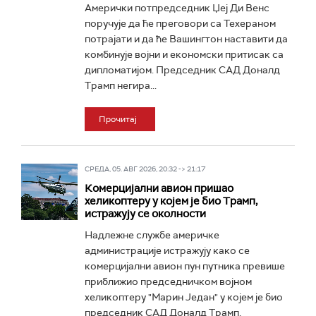
Амерички потпредседник Џеј Ди Венс
поручује да ће преговори са Техераном
потрајати и да ће Вашингтон наставити да
комбинује војни и економски притисак са
дипломатијом. Председник САД Доналд
Трамп негира...
Прочитај
СРЕДА, 05. АВГ 2026, 20:32 -> 21:17
Комерцијални авион пришао
хеликоптеру у којем је био Трамп,
истражују се околности
Надлежне службе америчке
администрације истражују како се
комерцијални авион пун путника превише
приближио председничком војном
хеликоптеру "Марин Један" у којем је био
председник САД Доналд Трамп,