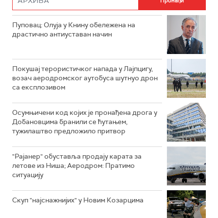
Пуповац: Олуја у Книну обележена на
драстично антиуставан начин
Покушај терористичког напада у Лајпцигу,
возач аеродромског аутобуса шутнуо дрон
са експлозивом
Осумњичени код којих је пронађена дрога у
Добановцима бранили се ћутањем,
тужилаштво предложило притвор
"Рајанер" обуставља продају карата за
летове из Ниша; Аеродром: Пратимо
ситуацију
Скуп "најснажнијих" у Новим Козарцима