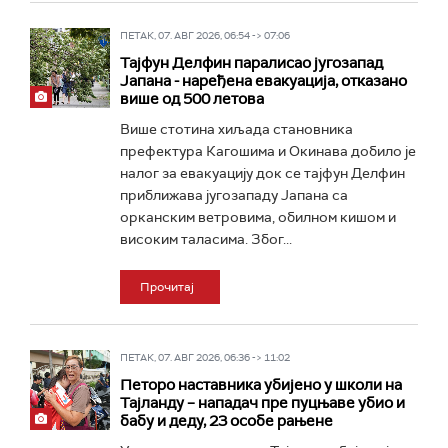
ПЕТАК, 07. АВГ 2026, 06:54 -> 07:06
Тајфун Делфин паралисао југозапад
Јапана - наређена евакуација, отказано
више од 500 летова
Више стотина хиљада становника
префектура Кагошима и Окинава добило је
налог за евакуацију док се тајфун Делфин
приближава југозападу Јапана са
орканским ветровима, обилном кишом и
високим таласима. Због...
Прочитај
ПЕТАК, 07. АВГ 2026, 06:36 -> 11:02
Петоро наставника убијено у школи на
Тајланду – нападач пре пуцњаве убио и
бабу и деду, 23 особе рањене