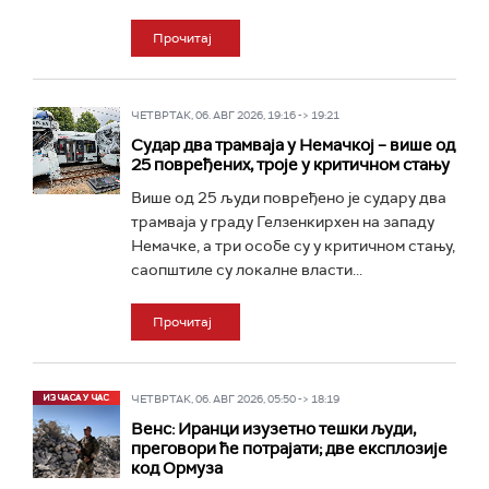
Прочитај
ЧЕТВРТАК, 06. АВГ 2026, 19:16 -> 19:21
Судар два трамваја у Немачкој – више од
25 повређених, троје у критичном стању
Више од 25 људи повређено је судару два
трамваја у граду Гелзенкирхен на западу
Немачке, а три особе су у критичном стању,
саопштиле су локалне власти...
Прочитај
ЧЕТВРТАК, 06. АВГ 2026, 05:50 -> 18:19
Венс: Иранци изузетно тешки људи,
преговори ће потрајати; две експлозије
код Ормуза