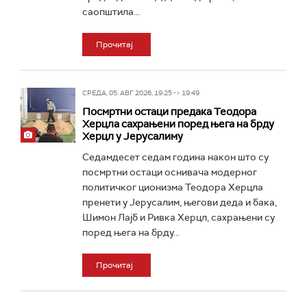
саопштила...
Прочитај
СРЕДА, 05. АВГ 2026, 19:25 -> 19:49
Посмртни остаци предака Теодора
Херцла сахрањени поред њега на брду
Херцл у Јерусалиму
Седамдесет седам година након што су
посмртни остаци оснивача модерног
политичког ционизма Теодора Херцла
пренети у Јерусалим, његови деда и бака,
Шимон Лајб и Ривка Херцл, сахрањени су
поред њега на брду...
Прочитај