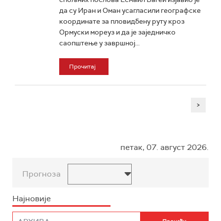
да су Иран и Оман усагласили географске
координате за пловидбену руту кроз
Ормуски мореуз и да је заједничко
саопштење у завршној...
Прочитај
>
петак, 07. август 2026.
Прогноза
Најновије