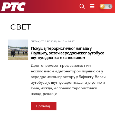
РТС
СВЕТ
ПЕТАК, 07. АВГ 2026, 14:16 -> 14:27
Покушај терористичког напада у
Лајпцигу, возач аеродромског аутобуса
шутнуо дрон са експлозивом
Дрон опремљен професионалним
експлозивом и детонатором појавио се у
аеродромском простору у Лајпцигу. Возач
аутобуса је шутнуо дрон када га је уочио и
тиме, можда, и спречио терористички
напад, рекао је...
Прочитај