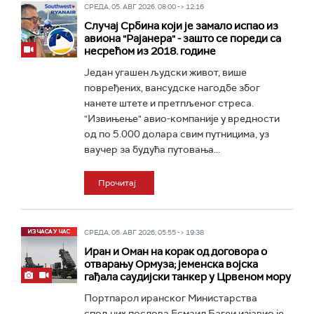
СРЕДА, 05. АВГ 2026, 08:00 -> 12:16
Случај Србина који је замало испао из
авиона "Рајанера" - зашто се пореди са
несрећом из 2018. године
Један угашен људски живот, више
повређених, вансудске нагодбе због
нанете штете и претпљеног стреса.
"Извињење" авио-компаније у вредности
од по 5.000 долара свим путницима, уз
ваучер за будућа путовања...
Прочитај
СРЕДА, 05. АВГ 2026, 05:55 -> 19:38
Иран и Оман на корак од договора о
отварању Ормуза; jеменска војска
гађала саудијски танкер у Црвеном мору
Портпарол иранског Министарства
спољних послова Есмаил Багеи изјавио је