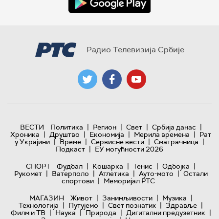
Радио Телевизија Србије
|
|
|
|
ВЕСТИ
Политика
Регион
Свет
Србија данас
|
|
|
|
Хроника
Друштво
Економија
Мерила времена
Рат
|
|
|
|
у Украјини
Време
Сервисне вести
Сматрачница
|
Подкаст
ЕУ могућности 2026
|
|
|
|
СПОРТ
Фудбал
Кошарка
Тенис
Одбојка
|
|
|
|
Рукомет
Ватерполо
Атлетика
Ауто-мото
Остали
|
спортови
Меморијал РТС
|
|
|
МАГАЗИН
Живот
Занимљивости
Музика
|
|
|
|
Технологијa
Путујемо
Свет познатих
Здравље
|
|
|
|
Филм и ТВ
Наука
Природа
Дигитални предузетник