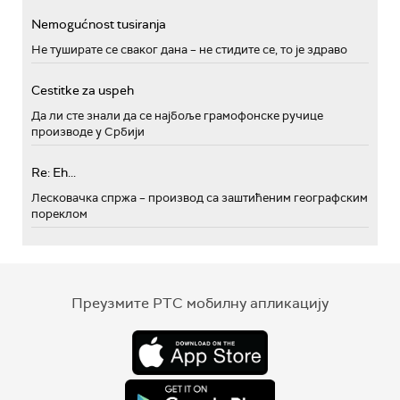
Nemogućnost tusiranja
Не туширате се сваког дана – не стидите се, то је здраво
Cestitke za uspeh
Да ли сте знали да се најбоље грамофонске ручице
производе у Србији
Re: Eh...
Лесковачка спржа – производ са заштићеним географским
пореклом
Преузмите РТС мобилну апликацију