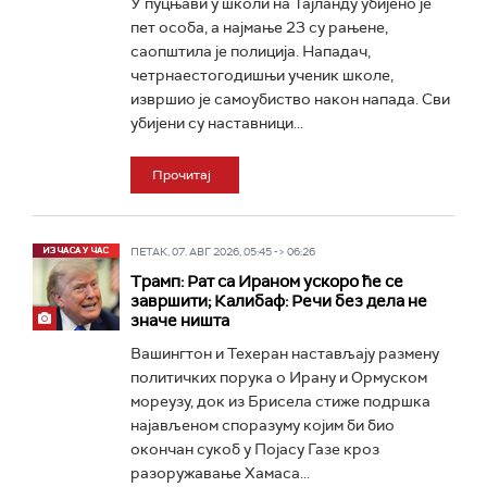
У пуцњави у школи на Тајланду убијено је
пет особа, а најмање 23 су рањене,
саопштила је полиција. Нападач,
четрнаестогодишњи ученик школе,
извршио је самоубиство након напада. Сви
убијени су наставници...
Прочитај
ПЕТАК, 07. АВГ 2026, 05:45 -> 06:26
Трамп: Рат са Ираном ускоро ће се
завршити; Калибаф: Речи без дела не
значе ништа
Вашингтон и Техеран настављају размену
политичких порука о Ирану и Ормуском
мореузу, док из Брисела стиже подршка
најављеном споразуму којим би био
окончан сукоб у Појасу Газе кроз
разоружавање Хамаса...