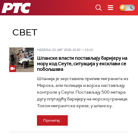
РТС
СВЕТ
НЕДЕЉА, 02. АВГ 2026, 20:30 -> 10:13
Шпанске власти постављају баријеру на
мору код Сеуте, ситуација у ексклави се
побољшава
Шпанија је зауставила прилив миграната из
Марока, али полиција и војска настављају
контроле у Сеути. Постављају 500 метара
дугу плутајућу баријеру на морској граници.
Током мигрантске кризе, у шпанску...
Прочитај