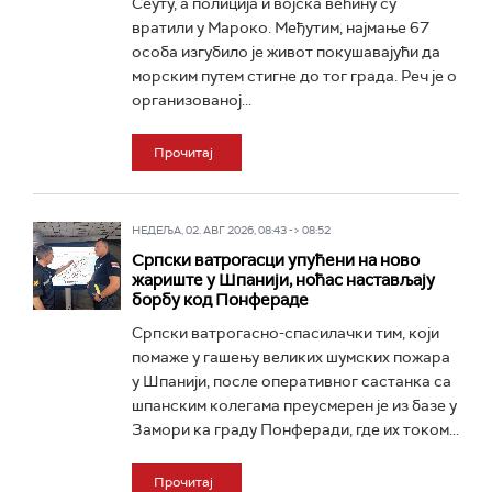
Сеуту, а полиција и војска већину су
вратили у Мароко. Међутим, најмање 67
особа изгубило је живот покушавајући да
морским путем стигне до тог града. Реч је о
организованој...
Прочитај
НЕДЕЉА, 02. АВГ 2026, 08:43 -> 08:52
Српски ватрогасци упућени на ново
жариште у Шпанији, ноћас настављају
борбу код Понфераде
Српски ватрогасно-спасилачки тим, који
помаже у гашењу великих шумских пожара
у Шпанији, после оперативног састанка са
шпанским колегама преусмерен је из базе у
Замори ка граду Понферади, где их током...
Прочитај