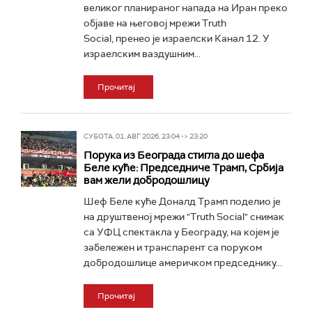
великог планираног напада на Иран преко
објаве на његовој мрежи Truth
Social, пренео је израелски Канал 12. У
израелским ваздушним...
Прочитај
СУБОТА, 01. АВГ 2026, 23:04 -> 23:20
Порука из Београда стигла до шефа
Беле куће: Председниче Трамп, Србија
вам жели добродошлицу
Шеф Беле куће Доналд Трамп поделио је
на друштвеној мрежи "Truth Social" снимак
са УФЦ спектакла у Београду, на којем је
забележен и транспарент са поруком
добродошлице америчком председнику...
Прочитај