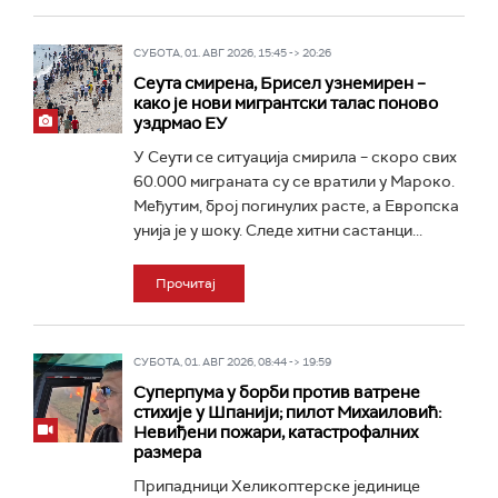
СУБОТА, 01. АВГ 2026, 15:45 -> 20:26
Сеута смирена, Брисел узнемирен –
како је нови мигрантски талас поново
уздрмао ЕУ
У Сеути се ситуација смирила – скоро свих
60.000 миграната су се вратили у Мароко.
Међутим, број погинулих расте, а Европска
унија је у шоку. Следе хитни састанци...
Прочитај
СУБОТА, 01. АВГ 2026, 08:44 -> 19:59
Суперпума у борби против ватрене
стихије у Шпанији; пилот Михаиловић:
Невиђени пожари, катастрофалних
размера
Припадници Хеликоптерске јединице