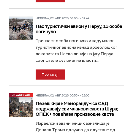
НЕДЕЉА, 02. АВГ 2026, 08:00 -> 09:44
Пао туристички авион у Перуу, 13 особа
погинуло
Тринаест особа погинуло у паду малог
туристичког авиона изнад археолошког
локалитета Наска линије на југу Перуа,
саопштиле су локалне власти...
Прочитај
НЕДЕЉА, 02. АВГ 2026, 05:55 -> 22:00
Пезешкијан: Меморандум са САД
подржавају сви чланови савета Шура;
ОПЕК+ повећава производне квоте
Израелски званичници сазнали да је
Доналд Трамп одлучио да одустане од