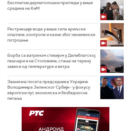
Бесплатни дерматолошки прегледи у више
средина на КиМ
Рестрикције воде у више села ариљске
општине, контроле и казне због ненаменске
потрошње
Борба са ватреном стихијом у Делиблатској
пешчари и на Столовима, стање на терену
зависи од температуре и ветра
Званична посета председника Украјине
Володимира Зеленског Србији - у фокусу
европски пут, економска и безбедносна
питања