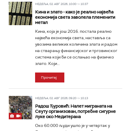
НЕДЕЉА, 02. АВГ 2026, 10:00 -> 10:37
Кина и злато - како је реaлно највећа
економија света заволела племенити
метал
Кина, која је још 2016. постала реално
највећа економија света, наставља са
увозима великих количина злата и радом
на стварању финансијског и трговинског
система који би се ослањао на физичко
злато. Који...
Прочитај
НЕДЕЉА, 02. АВГ 2026, 09:20 -> 10:13
Радош Ђуровић: Налет миграната на
Сеуту организован, потребнe сигурне
луке око Медитерана
Око 60.000 људи ушло је у четвртак у