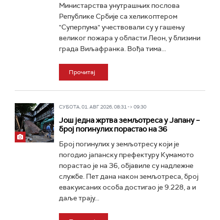
Министарства унутрашњих послова
Републике Србије са хеликоптером
"Суперпума" учествовали су у гашењу
великог пожара у области Леон, у близини
града Виљафранка. Вођа тима...
Прочитај
СУБОТА, 01. АВГ 2026, 08:31 -> 09:30
Још једна жртва земљотреса у Јапану –
број погинулих порастао на 36
Број погинулих у земљотресу који је
погодио јапанску префектуру Кумамото
порастао је на 36, објавиле су надлежне
службе. Пет дана након земљотреса, број
евакуисаних особа достигао је 9.228, а и
даље трају...