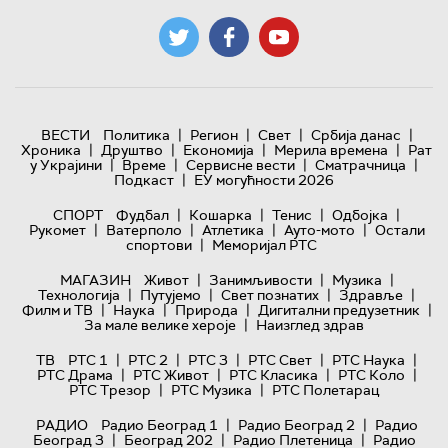
|
|
|
|
ВЕСТИ
Политика
Регион
Свет
Србија данас
|
|
|
|
Хроника
Друштво
Економија
Мерила времена
Рат
|
|
|
|
у Украјини
Време
Сервисне вести
Сматрачница
|
Подкаст
ЕУ могућности 2026
|
|
|
|
СПОРТ
Фудбал
Кошарка
Тенис
Одбојка
|
|
|
|
Рукомет
Ватерполо
Атлетика
Ауто-мото
Остали
|
спортови
Меморијал РТС
|
|
|
МАГАЗИН
Живот
Занимљивости
Музика
|
|
|
|
Технологијa
Путујемо
Свет познатих
Здравље
|
|
|
|
Филм и ТВ
Наука
Природа
Дигитални предузетник
|
За мале велике хероје
Наизглед здрав
|
|
|
|
|
ТВ
РТС 1
РТС 2
РТС 3
РТС Свет
РТС Наука
|
|
|
|
РТС Драма
РТС Живот
РТС Класика
РТС Коло
|
|
РТС Трезор
РТС Музика
РТС Полетарац
|
|
РАДИО
Радио Београд 1
Радио Београд 2
Радио
|
|
|
Београд 3
Београд 202
Радио Плетеница
Радио