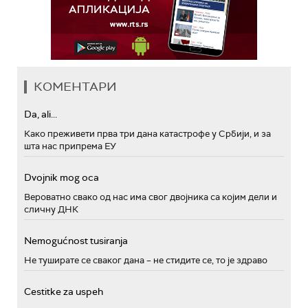
КОМЕНТАРИ
Da, ali...
Како преживети прва три дана катастрофе у Србији, и за
шта нас припрема ЕУ
Dvojnik mog oca
Вероватно свако од нас има свог двојника са којим дели и
сличну ДНК
Nemogućnost tusiranja
Не туширате се сваког дана – не стидите се, то је здраво
Cestitke za uspeh