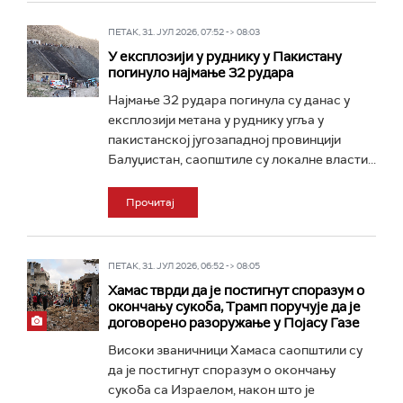
ПЕТАК, 31. ЈУЛ 2026, 07:52 -> 08:03
У експлозији у руднику у Пакистану
погинуло најмање 32 рудара
Најмање 32 рудара погинула су данас у
експлозији метана у руднику угља у
пакистанској југозападној провинцији
Балуџистан, саопштиле су локалне власти...
Прочитај
ПЕТАК, 31. ЈУЛ 2026, 06:52 -> 08:05
Хамас тврди да је постигнут споразум о
окончању сукоба, Трамп поручује да је
договорено разоружање у Појасу Газе
Високи званичници Хамаса саопштили су
да је постигнут споразум о окончању
сукоба са Израелом, након што је