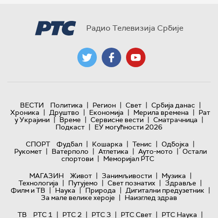
Радио Телевизија Србије
|
|
|
|
ВЕСТИ
Политика
Регион
Свет
Србија данас
|
|
|
|
Хроника
Друштво
Економија
Мерила времена
Рат
|
|
|
|
у Украјини
Време
Сервисне вести
Сматрачница
|
Подкаст
ЕУ могућности 2026
|
|
|
|
СПОРТ
Фудбал
Кошарка
Тенис
Одбојка
|
|
|
|
Рукомет
Ватерполо
Атлетика
Ауто-мото
Остали
|
спортови
Меморијал РТС
|
|
|
МАГАЗИН
Живот
Занимљивости
Музика
|
|
|
|
Технологијa
Путујемо
Свет познатих
Здравље
|
|
|
|
Филм и ТВ
Наука
Природа
Дигитални предузетник
|
За мале велике хероје
Наизглед здрав
|
|
|
|
|
ТВ
РТС 1
РТС 2
РТС 3
РТС Свет
РТС Наука