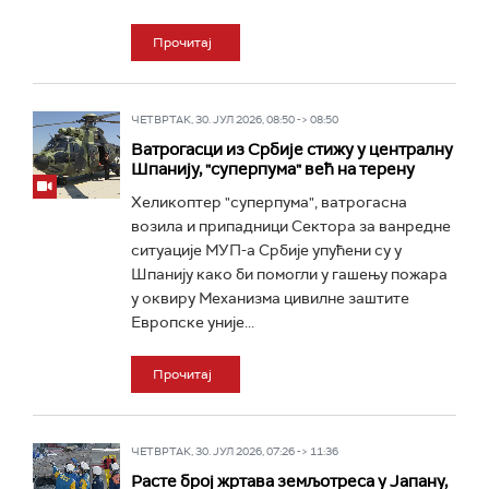
Прочитај
ЧЕТВРТАК, 30. ЈУЛ 2026, 08:50 -> 08:50
Ватрогасци из Србије стижу у централну
Шпанију, "суперпума" већ на терену
Хеликоптер "суперпума", ватрогасна
возила и припадници Сектора за ванредне
ситуације МУП-а Србије упућени су у
Шпанију како би помогли у гашењу пожара
у оквиру Механизма цивилне заштите
Европске уније...
Прочитај
ЧЕТВРТАК, 30. ЈУЛ 2026, 07:26 -> 11:36
Расте број жртава земљотреса у Јапану,