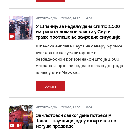
ЧЕТВРТАК, 30. ЈУЛ 2026, 14:25 -> 14:58
У Шпанију за недељу дана стигло 1.500
миграната, локалне власти у Сеути
траже проглашење ванредне ситуације
Шпанска енклава Сеута на северу Африке
суочава се са хуманитарном и
безбедносном кризом након што је 1.500
миграната прошле недеље стигло до града
пливајући из Марока...
Прочитај
ЧЕТВРТАК, 30. ЈУЛ 2026, 12:50 -> 18:04
Земљотреси сваког дана потресају
Јапан – научници једну ствар ипак не
могу да предвиде