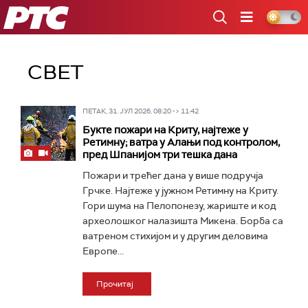
РТС
СВЕТ
ПЕТАК, 31. ЈУЛ 2026, 08:20 -> 11:42
Букте пожари на Криту, најтеже у
Ретимну; ватра у Алањи под контролом,
пред Шпанијом три тешка дана
Пожари и трећег дана у више подручја
Грчке. Најтеже у јужном Ретимну на Криту.
Гори шума на Пелопонезу, жариште и код
археолошког налазишта Микена. Борба са
ватреном стихијом и у другим деловима
Европе...
Прочитај