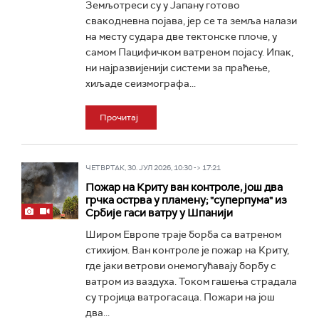
Земљотреси су у Јапану готово
свакодневна појава, јер се та земља налази
на месту судара две тектонске плоче, у
самом Пацифичком ватреном појасу. Ипак,
ни најразвијенији системи за праћење,
хиљаде сеизмографа...
Прочитај
ЧЕТВРТАК, 30. ЈУЛ 2026, 10:30 -> 17:21
Пожар на Криту ван контроле, још два
грчка острва у пламену; "суперпума" из
Србије гаси ватру у Шпанији
Широм Европе траје борба са ватреном
стихијом. Ван контроле је пожар на Криту,
где јаки ветрови онемогућавају борбу с
ватром из ваздуха. Током гашења страдала
су тројица ватрогасаца. Пожари на још
два...