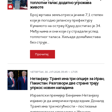
топлотни талас додатно угрожава
животе
Број жртава земљотреса јачине 7,1 степен
који је погодио јапанску префектуру
Кумамото на острву Кјушу достигао је 34.
Међу њима и они који су страдали услед
топлотног таласа. Хиљаде домаћинстава
без струје...
Прочитај
ЧЕТВРТАК, 30. ЈУЛ 2026, 05:45 -> 17:05
Нетанјаху: Трамп има три опције за Иран;
Пакистан: Разговори две стране трају
упркос новим нападима
Израелски премијер Бенјамин Нетанјаху
изјавио је да амерички председник Доналд
Трамп има три могућности – постизање
дипломатског споразума с Ираном,