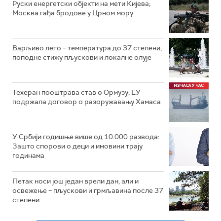
Руски енергетски објекти на мети Кијева;
Москва гађа бродове у Црном мору
Варљиво лето – температура до 37 степени,
поподне стижу пљускови и локалне олује
Техеран пооштрава став о Ормузу; ЕУ
подржала договор о разоружавању Хамаса
У Србији годишње више од 10.000 развода:
Зашто спорови о деци и имовини трају
годинама
Петак носи још један врели дан, али и
освежење – пљускови и грмљавина после 37
степени