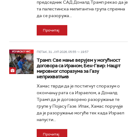
председник САД Доналд Трамп рекао да је
та палестинска милитантна група спремна
да се разоружа...
Прочитај
ПЕТАК, 31. ЈУЛ 2026, 05:55 -> 19:57
Трамп: Све мање верујем у могућност
договора са Ираном; Бен-Гвир: Нацрт
мировног споразума за Газу
неприхватљив
Хамас тврди да је постигнут споразум о
окончању рата са Израелом, а Доналд
Трамп да је договорено разоружање те
групе у Појасу Газе. Ипак, Хамас поручује
да је разоружање могуће тек када Израел
напусти...
Прочитај