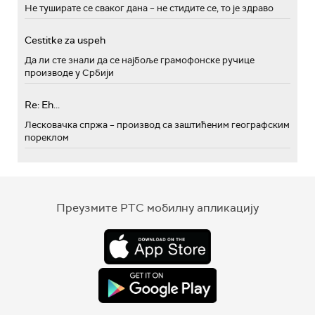
Не туширате се сваког дана – не стидите се, то је здраво
Cestitke za uspeh
Да ли сте знали да се најбоље грамофонске ручице
производе у Србији
Re: Eh...
Лесковачка спржа – производ са заштићеним географским
пореклом
Преузмите РТС мобилну апликацију