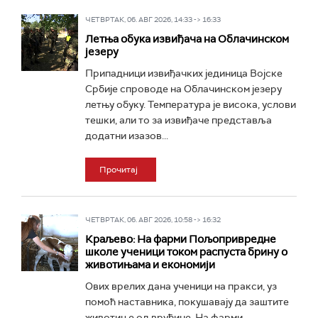
ЧЕТВРТАК, 06. АВГ 2026, 14:33 -> 16:33
Летња обука извиђача на Облачинском
језеру
Припадници извиђачких јединица Војске
Србије спроводе на Облачинском језеру
летњу обуку. Температура је висока, услови
тешки, али то за извиђаче представља
додатни изазов...
Прочитај
ЧЕТВРТАК, 06. АВГ 2026, 10:58 -> 16:32
Краљево: На фарми Пољопривредне
школе ученици током распуста брину о
животињама и економији
Ових врелих дана ученици на пракси, уз
помоћ наставника, покушавају да заштите
животиње од врућине. На фарми