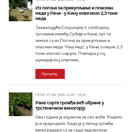
Из погона за прикупљање и пласман
меда у Рачи - у Кину извезено 2,3 тоне
меда
Захваљујући Споразуму о слободној
трговини између Србије и Кине, пут те
земље су из Погона за прикупљање и
пласман меда "Наш мед", у Рачи, отишле 2,3
тоне златног сирупа. Пчелари у тој
шумадијској општини...
Прочитај
ПЕТАК, 07. АВГ 2026, 11:08 -> 16:18
Ране сорте грожђа већ обране у
трстеничком виногорју
Ова година је изузетна за сво воће. Родило
је и преродило. Када је у питњу грожђе
виноградари су за сада задовољни