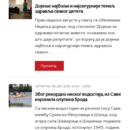
Дојење најбољи и најсигурнији темељ
здравља сваког детета
Прве недеље августа у свету се обележава
Недеља дојења, под слоганом "Дојење за
одрживи почетак живота: оснажимо оно
што даје резултате”, уз поруку да је дојење
најбољи и најсигурнији темељ здравља
сваког...
Прочитај
ЧЕТВРТАК, 06. АВГ 2026, 16:34 -> 16:58
Због рекордно ниског водостаја, из Саве
изронила олупина брода
Са ниским водостајем на речном току Саве,
између Сремске Митровице и Шапца, код
атара села Шеварице и Шашинци, појавила
се олупина брода, потонулог 1945. године.