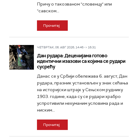
Причу о такозваном "словенцу" или
"савском...
Прочитај
ЧЕТВРТАК, 06. АВГ 2026, 14:46 -> 16:31
Дан рудара: Деценијама готово
идентични изазови са којима се рудари
сусрећу
Данас се у Србији обележава 6. август, Дан
рудара, празник установљен у знак сећања
на историјски штрајк у Сењском руднику
1903. године, када су се рудари храбро
успротивили нехуманим условима рада и
ниским...
Прочитај