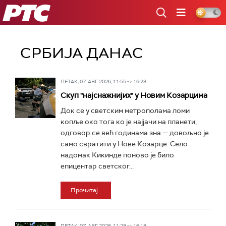
РТС
СРБИЈА ДАНАС
ПЕТАК, 07. АВГ 2026, 11:55 -> 16:23
Скуп "најснажнијих" у Новим Козарцима
Док се у светским метрополама ломи
копље око тога ко је најјачи на планети,
одговор се већ годинама зна — довољно је
само свратити у Нове Козарце. Село
надомак Кикинде поново је било
епицентар светског...
Прочитај
ПЕТАК, 07. АВГ 2026, 11:28 -> 16:18