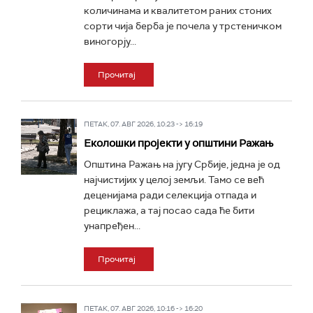
количинама и квалитетом раних стоних
сорти чија берба је почела у трстеничком
виногорју...
Прочитај
ПЕТАК, 07. АВГ 2026, 10:23 -> 16:19
Eколошки пројекти у општини Ражањ
Општина Ражањ на југу Србије, једна је од
најчистијих у целој земљи. Тамо се већ
деценијама ради селекција отпада и
рециклажа, а тај посао сада ће бити
унапређен...
Прочитај
ПЕТАК, 07. АВГ 2026, 10:16 -> 16:20