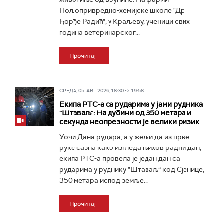
Пољопривредно-хемијске школе "Др
Ђорђе Радић", у Краљеву, ученици свих
година ветеринарског...
Прочитај
СРЕДА, 05. АВГ 2026, 18:30 -> 19:58
Екипа РТС-а са рударима у јами рудника
"Штаваљ": На дубини од 350 метара и
секунда неопрезности је велики ризик
Уочи Дана рудара, а у жељи да из прве
руке сазна како изгледа њихов радни дан,
екипа РТС-а провела је један дан са
рударима у руднику "Штаваљ“ код Сјенице,
350 метара испод земље...
Прочитај