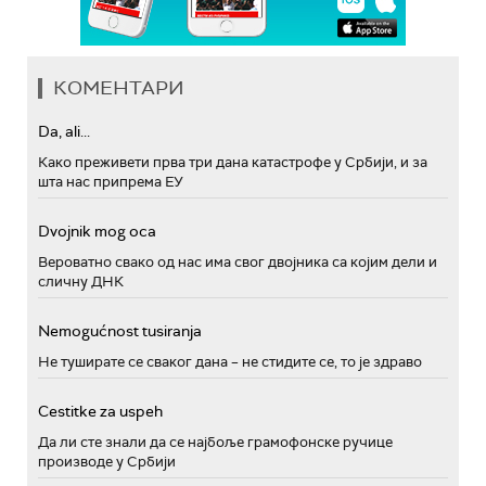
КОМЕНТАРИ
Da, ali...
Како преживети прва три дана катастрофе у Србији, и за
шта нас припрема ЕУ
Dvojnik mog oca
Вероватно свако од нас има свог двојника са којим дели и
сличну ДНК
Nemogućnost tusiranja
Не туширате се сваког дана – не стидите се, то је здраво
Cestitke za uspeh
Да ли сте знали да се најбоље грамофонске ручице
производе у Србији