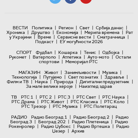
|
|
|
|
ВЕСТИ
Политика
Регион
Свет
Србија данас
|
|
|
|
Хроника
Друштво
Економија
Мерила времена
Рат
|
|
|
|
у Украјини
Време
Сервисне вести
Сматрачница
|
Подкаст
ЕУ могућности 2026
|
|
|
|
СПОРТ
Фудбал
Кошарка
Тенис
Одбојка
|
|
|
|
Рукомет
Ватерполо
Атлетика
Ауто-мото
Остали
|
спортови
Меморијал РТС
|
|
|
МАГАЗИН
Живот
Занимљивости
Музика
|
|
|
|
Технологијa
Путујемо
Свет познатих
Здравље
|
|
|
|
Филм и ТВ
Наука
Природа
Дигитални предузетник
|
За мале велике хероје
Наизглед здрав
|
|
|
|
|
ТВ
РТС 1
РТС 2
РТС 3
РТС Свет
РТС Наука
|
|
|
|
РТС Драма
РТС Живот
РТС Класика
РТС Коло
|
|
РТС Трезор
РТС Музика
РТС Полетарац
|
|
РАДИО
Радио Београд 1
Радио Београд 2
Радио
|
|
|
Београд 3
Београд 202
Радио Плетеница
Радио
|
|
|
Рокенролер
Радио Џубокс
Радио Вртешка
Радио
|
Џезер
Архив