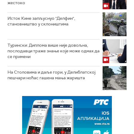
жестоко
Исток Кине запљуснуо "Делфин",
становништво у склоништима
Турински: Диплома више није довољна,
послодавци траже знање које може одмах да
се примени
На Столовима и даље гори, у Делиблатској
пешчари ноћас гашена мања жаришта