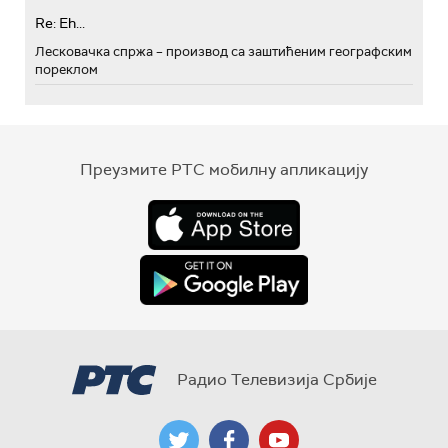
Re: Eh...
Лесковачка спржа – производ са заштићеним географским
пореклом
Преузмите РТС мобилну апликацију
Радио Телевизија Србије