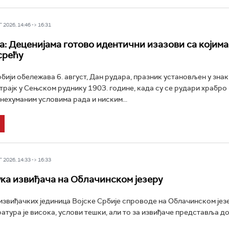
2026, 14:46 -> 16:31
а: Деценијама готово идентични изазови са којима
срећу
рбији обележава 6. август, Дан рудара, празник установљен у зна
трајк у Сењском руднику 1903. године, када су се рудари храбро
нехуманим условима рада и ниским...
2026, 14:33 -> 16:33
ка извиђача на Облачинском језеру
звиђачких јединица Војске Србије спроводе на Облачинском јез
ратура је висока, услови тешки, али то за извиђаче представља д