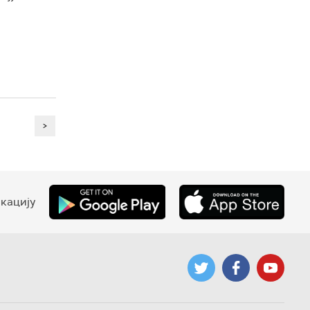
>
кацију