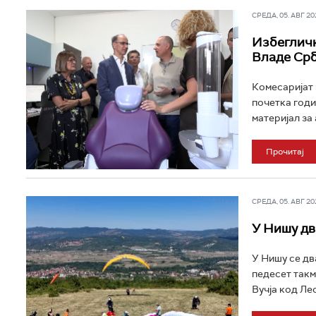
СРЕДА, 05. АВГ 202
Избегличк
Владе Срб
Комесаријат 
почетка годи
материјал за 
Прочитај
СРЕДА, 05. АВГ 202
У Нишу дв
У Нишу се дв
педесет такм
Вучја код Лес