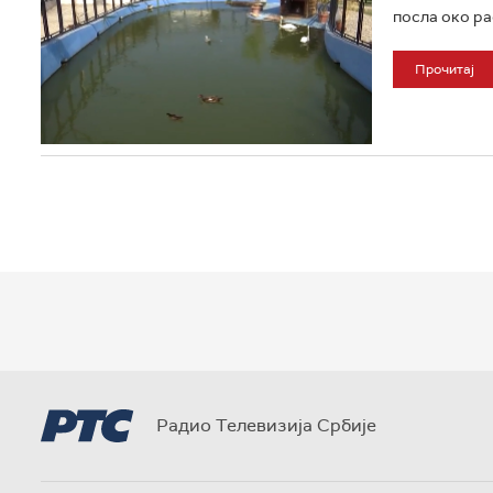
посла око ра
Прочитај
Радио Телевизија Србије