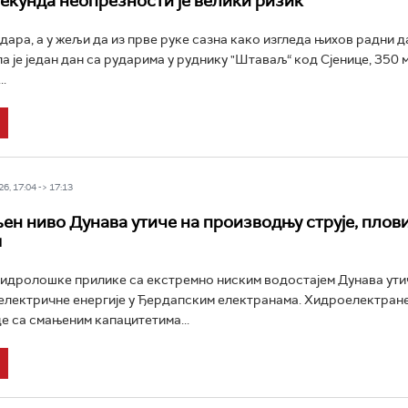
секунда неопрезности је велики ризик
дара, а у жељи да из прве руке сазна како изгледа њихов радни д
а је један дан са рударима у руднику "Штаваљ“ код Сјенице, 350 
.
6, 17:04 -> 17:13
ен ниво Дунава утиче на производњу струје, плов
м
дролошке прилике са екстремно ниским водостајем Дунава утич
лектричне енергије у Ђердапским електранама. Хидроелектране
е са смањеним капацитетима...