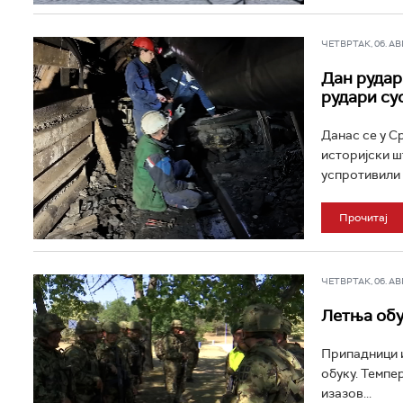
ЧЕТВРТАК, 06. АВГ 
Дан рудар
рудари су
Данас се у С
историјски ш
успротивили 
Прочитај
ЧЕТВРТАК, 06. АВГ 
Летња обу
Припадници и
обуку. Темпе
изазов...