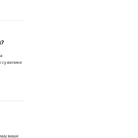
к?
на
 су велике
мају више