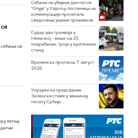
Сећање на убијене дан после
"Олује" у Уздољу, посланица на
комеморацији прочитала
сведочење једине преживеле
 се
Судар два трамваја у
Немачкој – више од 25
повређених, троје у критичном
к сећања на
стању
Временска прогноза 7. август
2026.
Украјински председник
Зеленски стиже у званичну
посету Србији
еру летњу
одатни