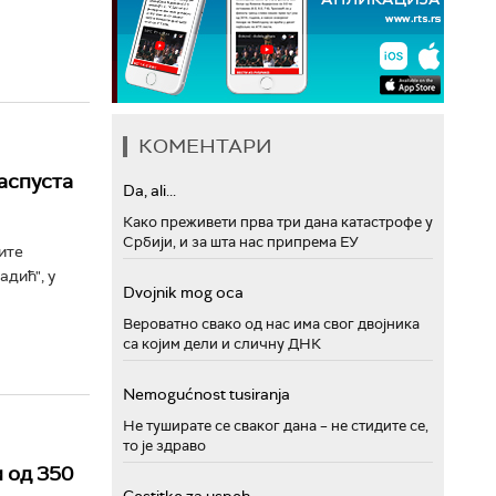
КОМЕНТАРИ
аспуста
Da, ali...
Како преживети прва три дана катастрофе у
Србији, и за шта нас припрема ЕУ
ите
дић", у
Dvojnik mog oca
Вероватно свако од нас има свог двојника
са којим дели и сличну ДНК
Nemogućnost tusiranja
Не туширате се сваког дана – не стидите се,
то је здраво
и од 350