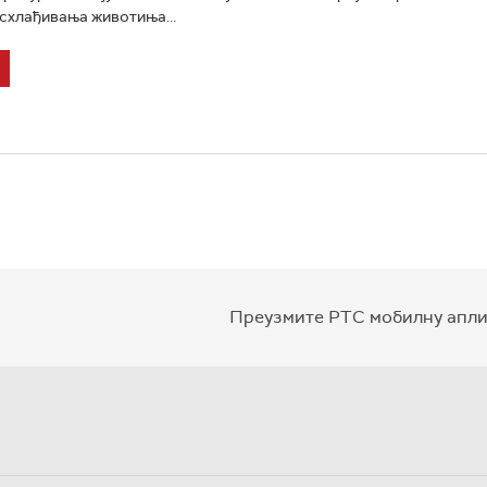
схлађивања животиња...
Преузмите РТС мобилну апли