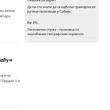
Cestitke za uspeh
Да ли сте знали да се најбоље грамофонске
ан, екипа
ручице производе у Србији
метара
Re: Eh...
Лесковачка спржа – производ са
заштићеним географским пореклом
идбу и
у и на
 Ђердап 1 и