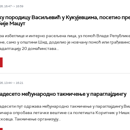
6, 16:47 -> 16:59
у породицу Васиљевић у Кукујевцима, посетио пр
ије Мацут
за избеглице и интерно расељена лица, уз помоћ Владе Републике
не, само у општини Шид, доделио је новчану помоћ или грађевин
адаптацију 20 домаћинстава...
6, 13:44 -> 16:21
адесето међународно такмичење у параглајдингу
адесети пут одржава међународно такмичење у параглајдингу.Ви
ичара опробава летачке вештине са полетишта Коритник у Нишк
ковца. Такмичење организују...