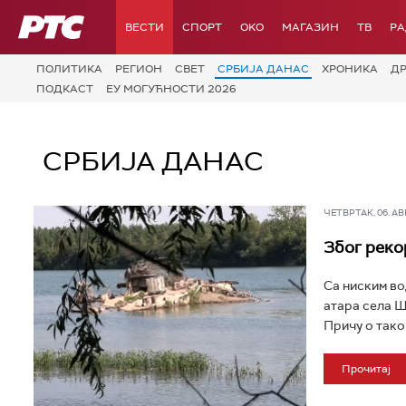
РТС
ВЕСТИ
СПОРТ
OKO
МАГАЗИН
ТВ
Р
ПОЛИТИКА
РЕГИОН
СВЕТ
СРБИЈА ДАНАС
ХРОНИКА
Д
ПОДКАСТ
ЕУ МОГУЋНОСТИ 2026
СРБИЈА ДАНАС
ЧЕТВРТАК, 06. АВГ 
Због реко
Са ниским во
атара села Ш
Причу о тако
Прочитај