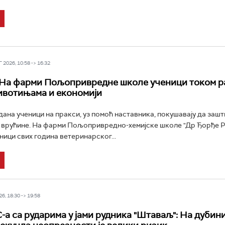
2026, 10:58 -> 16:32
На фарми Пољопривредне школе ученици током р
ивотињама и економији
дана ученици на пракси, уз помоћ наставника, покушавају да зашт
врућине. На фарми Пољопривредно-хемијске школе "Др Ђорђе Ра
ници свих година ветеринарског...
6, 18:30 -> 19:58
-а са рударима у јами рудника "Штаваљ": На дубин