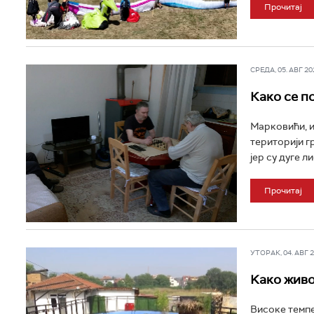
Прочитај
СРЕДА, 05. АВГ 202
Како се п
Марковићи, и
територији г
јер су дуге л
Прочитај
УТОРАК, 04. АВГ 20
Kако живо
Високе темпе