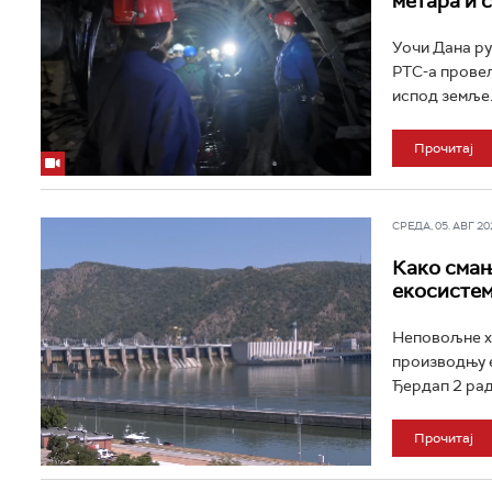
метара и 
Уочи Дана ру
РТС-а провел
испод земље..
Прочитај
СРЕДА, 05. АВГ 202
Како смањ
екосисте
Неповољне хи
производњу е
Ђердап 2 рад
Прочитај