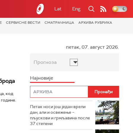
Lat
Eng
Е
СЕРВИСНЕ ВЕСТИ
СМАТРАЧНИЦА
АРХИВА РУБРИКА
петак, 07. август 2026.
Прогноза
Најновије
 брода
ца, код
 године.
Петак носи још један врели
дан, али и освежење –
пљускови и грмљавина после
37 степени