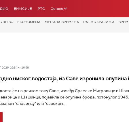
АДИО
ЕМИСИЈЕ
РТС
Остало
РУШТВО
ЕКОНОМИЈА
МЕРИЛА ВРЕМЕНА
РАТ У УКРАЈИНИ
ВРЕМ
2026, 16:34 -> 16:58
рдно ниског водостаја, из Саве изронила олупина
достајем на речном току Саве, између Сремске Митровице и Шап
еварице и Шашинци, појавила се олупина брода, потонулог 1945.
званом "словенцу" или "савском...