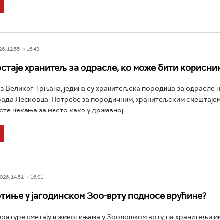
6, 12:55 -> 16:43
остаје хранитељ за одрасле, ко може бити корисни
з Великог Трњана, једина су хранитељска породица за одрасле 
рада Лесковца. Потребе за породичним, хранитељским смештајем
исте чекања за место како у државној...
26, 14:51 -> 16:01
тиње у јагодинском Зоо-врту подносе врућине?
ратуре сметају и животињама у Зоолошком врту, па хранитељи и