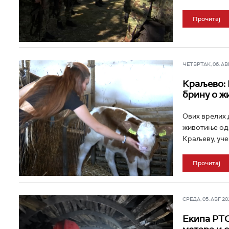
Прочитај
ЧЕТВРТАК, 06. АВГ 
Краљево: 
брину о ж
Ових врелих 
животиње од 
Краљеву, уче
Прочитај
СРЕДА, 05. АВГ 202
Екипа РТС