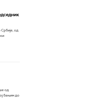
едседник
 Србије, од
ски
ше од
ој бањим до