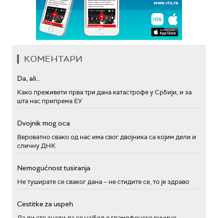
КОМЕНТАРИ
Da, ali...
Како преживети прва три дана катастрофе у Србији, и за
шта нас припрема ЕУ
Dvojnik mog oca
Вероватно свако од нас има свог двојника са којим дели и
сличну ДНК
Nemogućnost tusiranja
Не туширате се сваког дана – не стидите се, то је здраво
Cestitke za uspeh
Да ли сте знали да се најбоље грамофонске ручице