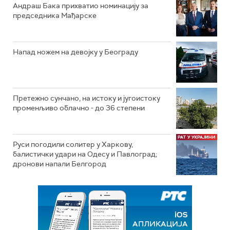
Андраш Бака прихватио номинацију за
председника Мађарске
Напад ножем на девојку у Београду
Претежно сунчано, на истоку и југоистоку
променљиво облачно - до 36 степени
Руси погодили солитер у Харкову,
балистички удари на Одесу и Павлоград;
дронови напали Белгород