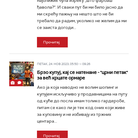
најближих чула изреку „што фарбаш
ђавола?“. И сваки пут би ми било јасно да
ми скрећу пажњу на нешто што не би
требало да радим, уколико не желим да ми
се заиста догоди...
Прочитај
ПЕТАК, 24. НОВ 2023, 05:50 -> 09:26
Брзо купуј, кај се натенане - "црни петак"
за већ крцате ормаре
Ако ја која наводно не волим шопинг и
купујем искључиво у продавницама на путу
од куће до посла имам толико гардеробе,
питам се како ли је тек код оних који живе
за куповину и не избивају из тржних
центара...
Прочитај