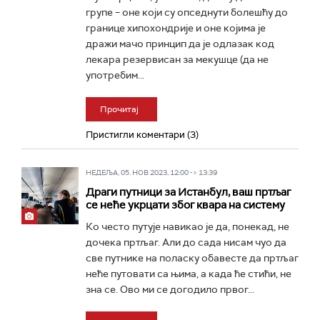
групе – оне који су опседнути болешћу до
границе хипохондрије и оне којима је
дражи мачо принцип да је одлазак код
лекара резервисан за мекушце (да не
употребим...
Прочитај
Пристигли коментари (3)
НЕДЕЉА, 05. НОВ 2023, 12:00 -> 13:39
Драги путници за Истанбул, ваш пртљаг
се неће укрцати због квара на систему
Ко често путује навикао је да, понекад, не
дочека пртљаг. Али до сада нисам чуо да
све путнике на поласку обавесте да пртљаг
неће путовати са њима, а када ће стићи, не
зна се. Ово ми се догодило првог...