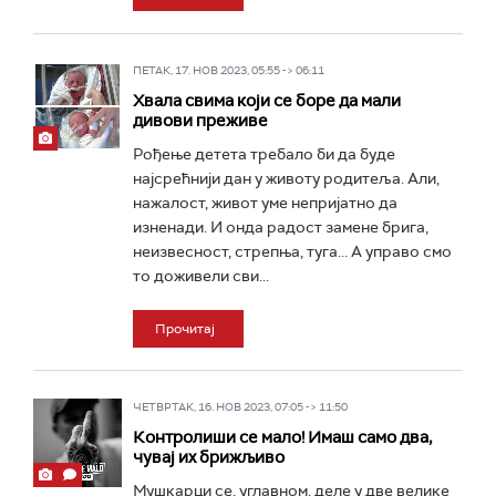
ПЕТАК, 17. НОВ 2023, 05:55 -> 06:11
Хвала свима који се боре да мали
дивови преживе
Рођење детета требало би да буде
најсрећнији дан у животу родитеља. Али,
нажалост, живот уме непријатно да
изненади. И онда радост замене брига,
неизвесност, стрепња, туга... А управо смо
то доживели сви...
Прочитај
ЧЕТВРТАК, 16. НОВ 2023, 07:05 -> 11:50
Контролиши се мало! Имаш само два,
чувај их брижљиво
Мушкарци се, углавном, деле у две велике