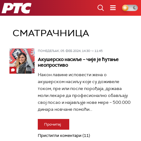
РТС
СМАТРАЧНИЦА
ПОНЕДЕЉАК, 05. ФЕБ 2024, 14:30 -> 11:45
Акушерско насиље – чије је ћутање
неопростиво
Након лавине исповести жена о
акушерском насиљу које су доживеле
током, пре или после порођаја, држава
моли лекаре да професионално обављају
свој посао и најављује нове мере – 500.000
динара новчане помоћи...
Прочитај
Пристигли коментари (11)