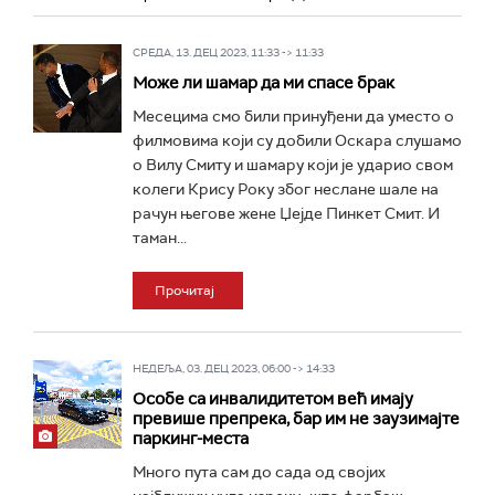
СРЕДА, 13. ДЕЦ 2023, 11:33 -> 11:33
Може ли шамар да ми спасе брак
Месецима смо били принуђени да уместо о
филмовима који су добили Оскара слушамо
о Вилу Смиту и шамару који је ударио свом
колеги Крису Року због неслане шале на
рачун његове жене Џејде Пинкет Смит. И
таман...
Прочитај
НЕДЕЉА, 03. ДЕЦ 2023, 06:00 -> 14:33
Особе са инвалидитетом већ имају
превише препрека, бар им не заузимајте
паркинг-места
Много пута сам до сада од својих