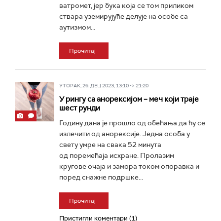
ватромет, јер бука која се том приликом
ствара уземирујуће делује на особе са
аутизмом...
Прочитај
УТОРАК, 26. ДЕЦ 2023, 13:10 -> 21:20
У рингу са анорексијом – меч који траје
шест рунди
Годину дана је прошло од обећања да ћу се
излечити од анорексије. Једна особа у
свету умре на свака 52 минута
од поремeћаја исхране. Пролазим
кругове очаја и замора током опоравка и
поред снажне подршке...
Прочитај
Пристигли коментари (1)