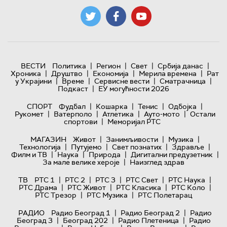
|
|
|
|
ВЕСТИ
Политика
Регион
Свет
Србија данас
|
|
|
|
Хроника
Друштво
Економија
Мерила времена
Рат
|
|
|
|
у Украјини
Време
Сервисне вести
Сматрачница
|
Подкаст
ЕУ могућности 2026
|
|
|
|
СПОРТ
Фудбал
Кошарка
Тенис
Одбојка
|
|
|
|
Рукомет
Ватерполо
Атлетика
Ауто-мото
Остали
|
спортови
Меморијал РТС
|
|
|
МАГАЗИН
Живот
Занимљивости
Музика
|
|
|
|
Технологијa
Путујемо
Свет познатих
Здравље
|
|
|
|
Филм и ТВ
Наука
Природа
Дигитални предузетник
|
За мале велике хероје
Наизглед здрав
|
|
|
|
|
ТВ
РТС 1
РТС 2
РТС 3
РТС Свет
РТС Наука
|
|
|
|
РТС Драма
РТС Живот
РТС Класика
РТС Коло
|
|
РТС Трезор
РТС Музика
РТС Полетарац
|
|
РАДИО
Радио Београд 1
Радио Београд 2
Радио
|
|
|
Београд 3
Београд 202
Радио Плетеница
Радио