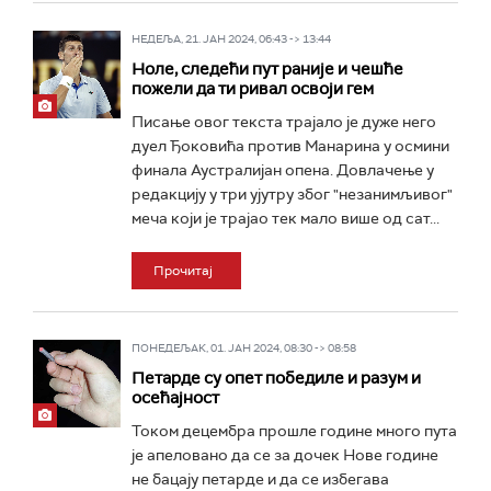
НЕДЕЉА, 21. ЈАН 2024, 06:43 -> 13:44
Ноле, следећи пут раније и чешће
пожели да ти ривал освоји гем
Писање овог текста трајало је дуже него
дуел Ђоковића против Манарина у осмини
финала Аустралијан опена. Довлачење у
редакцију у три ујутру због "незанимљивог"
меча који је трајао тек мало више од сат...
Прочитај
ПОНЕДЕЉАК, 01. ЈАН 2024, 08:30 -> 08:58
Петарде су опет победиле и разум и
осећајност
Током децембра прошле године много пута
је апеловано да се за дочек Нове године
не бацају петарде и да се избегава