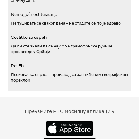
сличну ДНК
Nemogućnost tusiranja
Не туширате се сваког дана – не стидите се, то је здраво
Cestitke za uspeh
Да ли сте знали да се најбоље грамофонске ручице
производе у Србији
Re: Eh...
Лесковачка спржа – производ са заштићеним географским
пореклом
Преузмите РТС мобилну апликацију