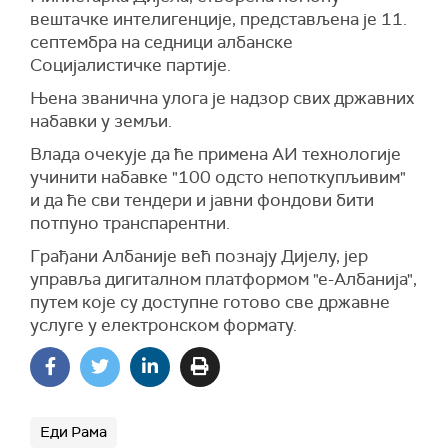
вештачке интелигенције, представљена је 11.
септембра на седници албанске
Социјалистичке партије.
Њена званична улога је надзор свих државних
набавки у земљи.
Влада очекује да ће примена АИ технологије
учинити набавке "100 одсто непоткупљивим"
и да ће сви тендери и јавни фондови бити
потпуно транспарентни.
Грађани Албаније већ познају Дијелу, јер
управља дигиталном платформом "е-Албанија",
путем које су доступне готово све државне
услуге у електронском формату.
Еди Рама