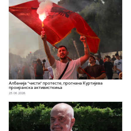
Албанија "чисти" протесте, прогнана Куртијева
проиранска активисткиња
25. 06. 2026.