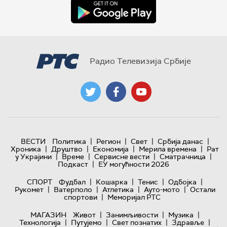
Радио Телевизија Србије
|
|
|
|
ВЕСТИ
Политика
Регион
Свет
Србија данас
|
|
|
|
Хроника
Друштво
Економија
Мерила времена
Рат
|
|
|
|
у Украјини
Време
Сервисне вести
Сматрачница
|
Подкаст
ЕУ могућности 2026
|
|
|
|
СПОРТ
Фудбал
Кошарка
Тенис
Одбојка
|
|
|
|
Рукомет
Ватерполо
Атлетика
Ауто-мото
Остали
|
спортови
Меморијал РТС
|
|
|
МАГАЗИН
Живот
Занимљивости
Музика
|
|
|
|
Технологијa
Путујемо
Свет познатих
Здравље