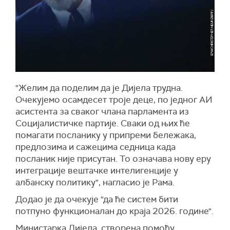
"Желим да поделим да је Дијела трудна.
Очекујемо осамдесет троје деце, по једног АИ
асистента за сваког члана парламента из
Социјалистичке партије. Сваки од њих ће
помагати посланику у припреми бележака,
предлозима и сажецима седница када
посланик није присутан. То означава нову еру
интеграције вештачке интелигенције у
албанску политику", нагласио је Рама.
Додао је да очекује "да ће систем бити
потпуно функционалан до краја 2026. године".
Министарка Дијела, створена помоћу