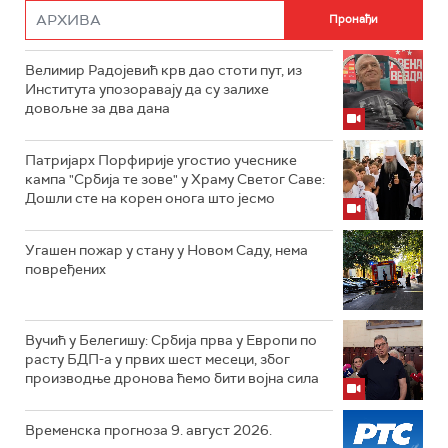
Велимир Радојевић крв дао стоти пут, из
Института упозоравају да су залихе
довољне за два дана
Патријарх Порфирије угостио учеснике
кампа "Србија те зове" у Храму Светог Саве:
Дошли сте на корен онога што јесмо
Угашен пожар у стану у Новом Саду, нема
повређених
Вучић у Белегишу: Србија прва у Европи по
расту БДП-а у првих шест месеци, због
производње дронова ћемо бити војна сила
Временска прогноза 9. август 2026.