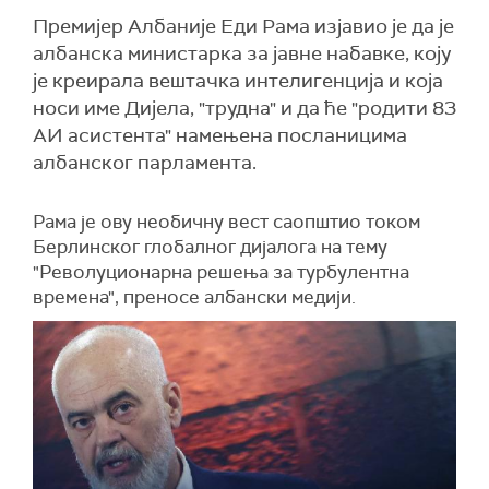
Премијер Албаније Еди Рама изјавио је да је
албанска министарка за јавне набавке, коју
је креирала вештачка интелигенција и која
носи име Дијела, "трудна" и да ће "родити 83
АИ асистента" намењена посланицима
албанског парламента.
Рама је ову необичну вест саопштио током
Берлинског глобалног дијалога на тему
"Револуционарна решења за турбулентна
времена", преносе албански медији.