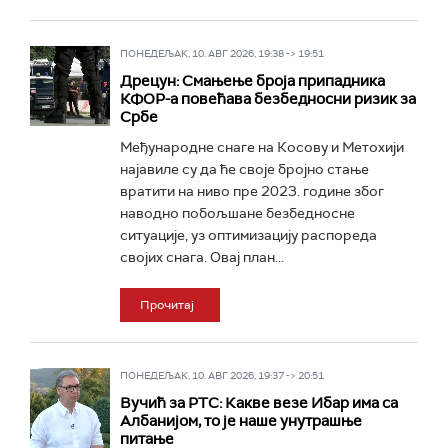
ПОНЕДЕЉАК, 10. АВГ 2026, 19:38 -> 19:51
Дрецун: Смањење броја припадника
КФОР-а повећава безбедносни ризик за
Србе
Међународне снаге на Косову и Метохији
најавиле су да ће своје бројно стање
вратити на ниво пре 2023. године због
наводно побољшане безбедносне
ситуације, уз оптимизацију распореда
својих снага. Овај план...
Прочитај
ПОНЕДЕЉАК, 10. АВГ 2026, 19:37 -> 20:51
Вучић за РТС: Какве везе Ибар има са
Албанијом, то је наше унутрашње
питање