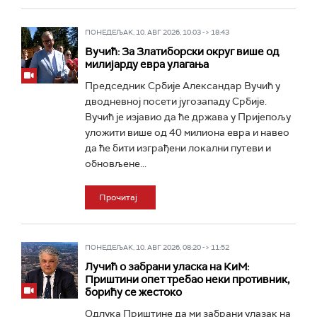
ПОНЕДЕЉАК, 10. АВГ 2026, 10:03 -> 18:43
Вучић: За Златиборски округ више од
милијарду евра улагања
Председник Србије Александар Вучић у
дводневној посети југозападу Србије.
Вучић је изјавио да ће држава у Пријепољу
уложити више од 40 милиона евра и навео
да ће бити изграђени локални путеви и
обновљене...
Прочитај
ПОНЕДЕЉАК, 10. АВГ 2026, 08:20 -> 11:52
Лучић о забрани уласка на КиМ:
Приштини опет требао неки противник,
борићу се жестоко
Одлука Приштине да ми забрани улазак на