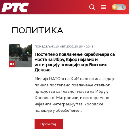
РТС
ПОЛИТИКА
ПОНЕДЕЉАК, 10. АВГ 2026, 20:18 -> 20:48
Постепено повлачење карабињера са
моста на Ибру, Кфор најавио и
интеграцију полиције код Високих
Дечана
Мисија НАТО-а на КиМ саопштила је да је
почела постепено повлачење сталног
присуства са главног моста на Ибру у
Косовској Митровици, и истовремено
најавила интеграцију тзв. косовске
полиције у обезбеђење...
Прочитај