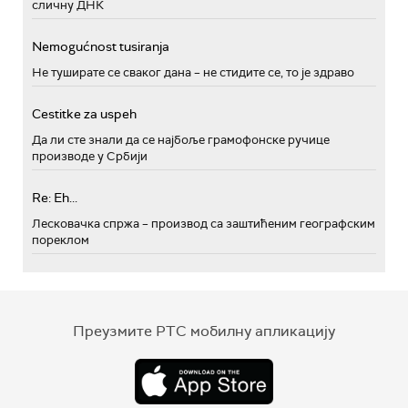
сличну ДНК
Nemogućnost tusiranja
Не туширате се сваког дана – не стидите се, то је здраво
Cestitke za uspeh
Да ли сте знали да се најбоље грамофонске ручице
производе у Србији
Re: Eh...
Лесковачка спржа – производ са заштићеним географским
пореклом
Преузмите РТС мобилну апликацију