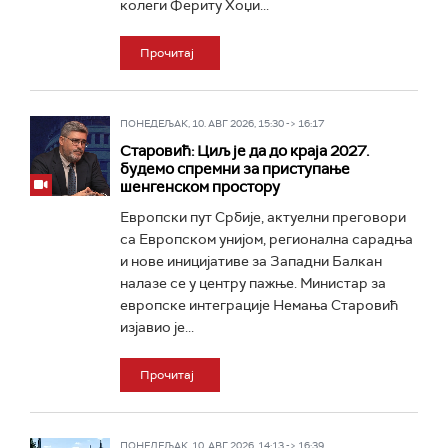
колеги Фериту Хоџи...
Прочитај
ПОНЕДЕЉАК, 10. АВГ 2026, 15:30 -> 16:17
Старовић: Циљ је да до краја 2027.
будемо спремни за приступање
шенгенском простору
Европски пут Србије, актуелни преговори
са Европском унијом, регионална сарадња
и нове иницијативе за Западни Балкан
налазе се у центру пажње. Министар за
европске интеграције Немања Старовић
изјавио је...
Прочитај
ПОНЕДЕЉАК, 10. АВГ 2026, 14:13 -> 16:39