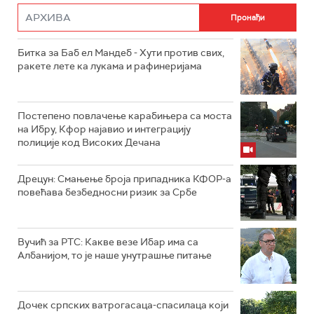
Битка за Баб ел Мандеб - Хути против свих,
ракете лете ка лукама и рафинеријама
Постепено повлачење карабињера са моста
на Ибру, Кфор најавио и интеграцију
полиције код Високих Дечана
Дрецун: Смањење броја припадника КФОР-а
повећава безбедносни ризик за Србе
Вучић за РТС: Какве везе Ибар има са
Албанијом, то је наше унутрашње питање
Дочек српских ватрогасаца-спасилаца који