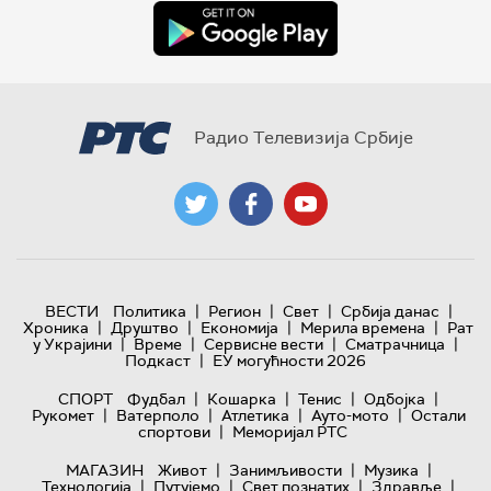
Радио Телевизија Србије
|
|
|
|
ВЕСТИ
Политика
Регион
Свет
Србија данас
|
|
|
|
Хроника
Друштво
Економија
Мерила времена
Рат
|
|
|
|
у Украјини
Време
Сервисне вести
Сматрачница
|
Подкаст
ЕУ могућности 2026
|
|
|
|
СПОРТ
Фудбал
Кошарка
Тенис
Одбојка
|
|
|
|
Рукомет
Ватерполо
Атлетика
Ауто-мото
Остали
|
спортови
Меморијал РТС
|
|
|
МАГАЗИН
Живот
Занимљивости
Музика
|
|
|
|
Технологијa
Путујемо
Свет познатих
Здравље