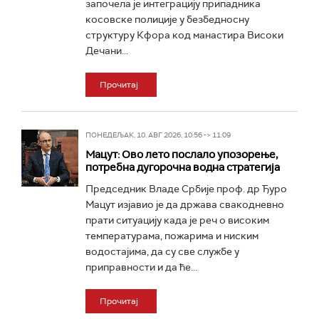
започела је интеграцију припадника
косовске полиције у безбедносну
структуру Кфора код манастира Високи
Дечани...
Прочитај
ПОНЕДЕЉАК, 10. АВГ 2026, 10:56 -> 11:09
Мацут: Ово лето послало упозорење,
потребна дугорочна водна стратегија
Председник Владе Србије проф. др Ђуро
Мацут изјавио је да држава свакодневно
прати ситуацију када је реч о високим
температурама, пожарима и ниским
водостајима, да су све службе у
приправности и да ће...
Прочитај