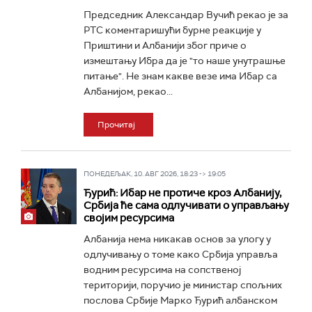
Председник Александар Вучић рекао је за
РТС коментаришући бурне реакције у
Приштини и Албанији због приче о
измештању Ибра да је "то наше унутрашње
питање". Не знам какве везе има Ибар са
Албанијом, рекао...
Прочитај
ПОНЕДЕЉАК, 10. АВГ 2026, 18:23 -> 19:05
Ђурић: Ибар не протиче кроз Албанију,
Србија ће сама одлучивати о управљању
својим ресурсима
Албанија нема никакав основ за улогу у
одлучивању о томе како Србија управља
водним ресурсима на сопственој
територији, поручио је министар спољних
послова Србије Марко Ђурић албанском