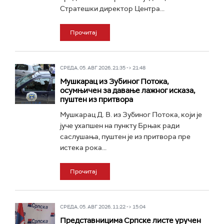
Стратешки директор Центра...
Прочитај
СРЕДА, 05. АВГ 2026, 21:35 -> 21:48
Мушкарац из Зубиног Потока,
осумњичен за давање лажног исказа,
пуштен из притвора
Мушкарац Д. В. из Зубиног Потока, који је
јуче ухапшен на пункту Брњак ради
саслушања, пуштен је из притвора пре
истека рока...
Прочитај
СРЕДА, 05. АВГ 2026, 11:22 -> 15:04
Представницима Српске листе уручен