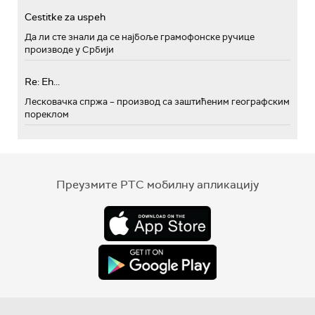
Cestitke za uspeh
Да ли сте знали да се најбоље грамофонске ручице
производе у Србији
Re: Eh...
Лесковачка спржа – производ са заштићеним географским
пореклом
Преузмите РТС мобилну апликацију