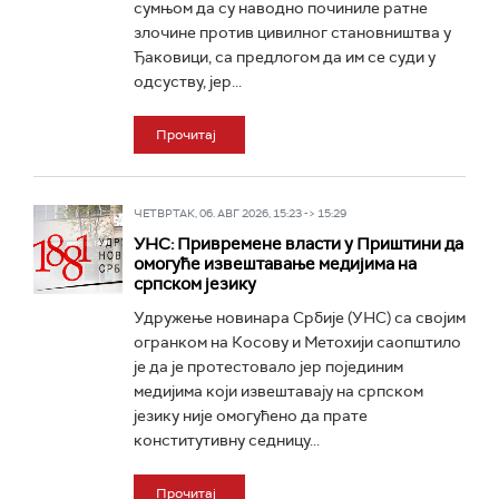
сумњом да су наводно починиле ратне
злочине против цивилног становништва у
Ђаковици, са предлогом да им се суди у
одсуству, јер...
Прочитај
ЧЕТВРТАК, 06. АВГ 2026, 15:23 -> 15:29
УНС: Привремене власти у Приштини да
омогуће извештавање медијима на
српском језику
Удружење новинара Србије (УНС) са својим
огранком на Косову и Метохији саопштило
је да је протестовало јер појединим
медијима који извештавају на српском
језику није омогућено да прате
конститутивну седницу...
Прочитај