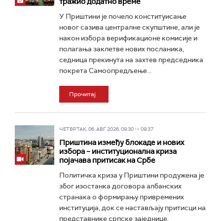
тражио додатно време
У Приштини је почело конституисање
новог сазива централне скупштине, али је
након избора верификационе комисије и
полагања заклетве нових посланика,
седница прекинута на захтев председника
покрета Самоопредљење...
Прочитај
ЧЕТВРТАК, 06. АВГ 2026, 09:30 -> 09:37
Приштина између блокаде и нових
избора – институционална криза
појачава притисак на Србе
Политичка криза у Приштини продужена је
због изостанка договора албанских
странака о формирању привремених
институција, док се настављају притисци на
представнике српске заједнице.