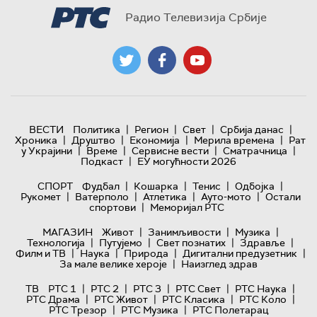
Радио Телевизија Србије
|
|
|
|
ВЕСТИ
Политика
Регион
Свет
Србија данас
|
|
|
|
Хроника
Друштво
Економија
Мерила времена
Рат
|
|
|
|
у Украјини
Време
Сервисне вести
Сматрачница
|
Подкаст
ЕУ могућности 2026
|
|
|
|
СПОРТ
Фудбал
Кошарка
Тенис
Одбојка
|
|
|
|
Рукомет
Ватерполо
Атлетика
Ауто-мото
Остали
|
спортови
Меморијал РТС
|
|
|
МАГАЗИН
Живот
Занимљивости
Музика
|
|
|
|
Технологијa
Путујемо
Свет познатих
Здравље
|
|
|
|
Филм и ТВ
Наука
Природа
Дигитални предузетник
|
За мале велике хероје
Наизглед здрав
|
|
|
|
|
ТВ
РТС 1
РТС 2
РТС 3
РТС Свет
РТС Наука
|
|
|
|
РТС Драма
РТС Живот
РТС Класика
РТС Коло
|
|
РТС Трезор
РТС Музика
РТС Полетарац