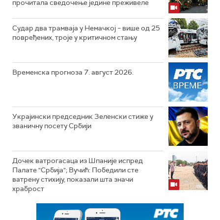
прочитала сведочење једине преживеле
Судар два трамваја у Немачкој – више од 25
повређених, троје у критичном стању
Временска прогноза 7. август 2026.
Украјински председник Зеленски стиже у
званичну посету Србији
Дочек ватрогасаца из Шпаније испред
Палате "Србија"; Вучић: Победили сте
ватрену стихију, показали шта значи
храброст