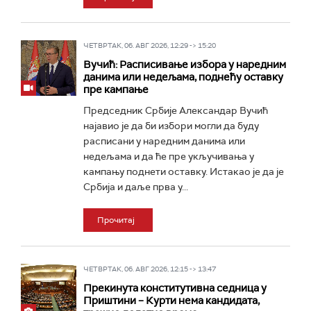
ЧЕТВРТАК, 06. АВГ 2026, 12:29 -> 15:20
Вучић: Расписивање избора у наредним
данима или недељама, поднећу оставку
пре кампање
Председник Србије Александар Вучић
најавио је да би избори могли да буду
расписани у наредним данима или
недељама и да ће пре укључивања у
кампању поднети оставку. Истакао је да је
Србија и даље прва у...
Прочитај
ЧЕТВРТАК, 06. АВГ 2026, 12:15 -> 13:47
Прекинута конститутивна седница у
Приштини – Курти нема кандидата,