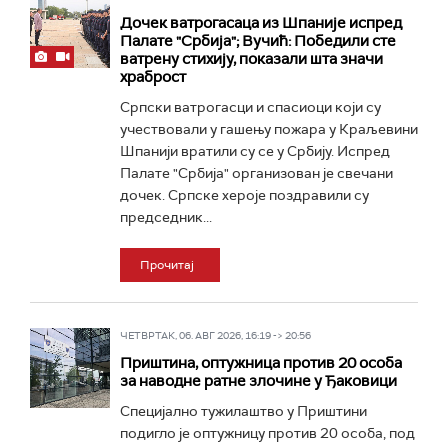
Дочек ватрогасаца из Шпаније испред
Палате "Србија"; Вучић: Победили сте
ватрену стихију, показали шта значи
храброст
Српски ватрогасци и спасиоци који су
учествовали у гашењу пожара у Краљевини
Шпанији вратили су се у Србију. Испред
Палате "Србија" организован је свечани
дочек. Српске хероје поздравили су
председник...
Прочитај
ЧЕТВРТАК, 06. АВГ 2026, 16:19 -> 20:56
Приштина, оптужница против 20 особа
за наводне ратне злочине у Ђаковици
Специјално тужилаштво у Приштини
подигло је оптужницу против 20 особа, под