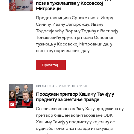
позив тужилаштва у Косовској
Митровици
Представницима Српске листе Игору
Симићу, Ивану Запорожцу, Ивану
Тодосијевићу, Зорану Тодићу и Василију
Томашевићу уручен је позив Основног
тужиоца у Косовској Митровици да, у
својству окривљених, дају...
Прочитај
СРЕДА, 05. АВГ 2026, 11:10 -> 11:20
Продужен притвор Хашиму Тачију у
предмету за ометање правде
Специјализована већа у Хагу продужила су
притвор бившем вођи такозване ОВК
Хашиму Тачију у предмету у којем му се
суди због ометања правде и покушаја