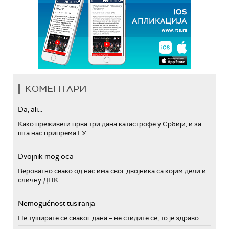
КОМЕНТАРИ
Da, ali...
Како преживети прва три дана катастрофе у Србији, и за
шта нас припрема ЕУ
Dvojnik mog oca
Вероватно свако од нас има свог двојника са којим дели и
сличну ДНК
Nemogućnost tusiranja
Не туширате се сваког дана – не стидите се, то је здраво