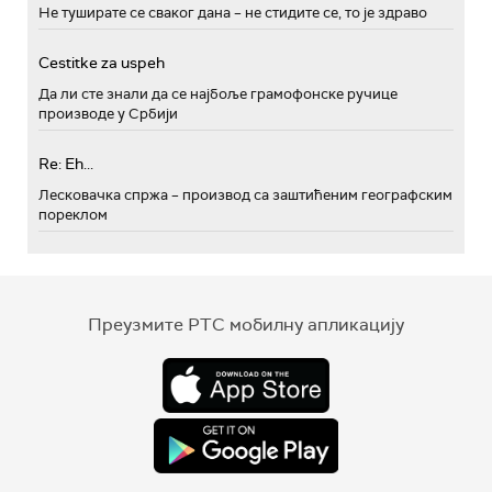
Не туширате се сваког дана – не стидите се, то је здраво
Cestitke za uspeh
Да ли сте знали да се најбоље грамофонске ручице
производе у Србији
Re: Eh...
Лесковачка спржа – производ са заштићеним географским
пореклом
Преузмите РТС мобилну апликацију