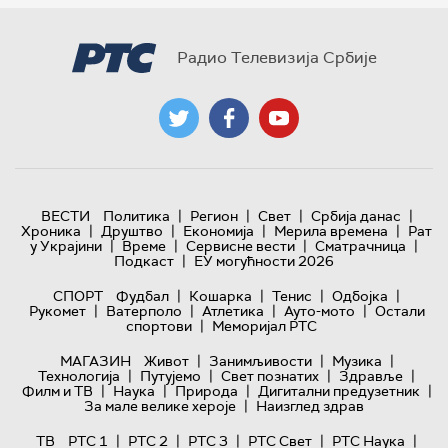
Радио Телевизија Србије
|
|
|
|
ВЕСТИ
Политика
Регион
Свет
Србија данас
|
|
|
|
Хроника
Друштво
Економија
Мерила времена
Рат
|
|
|
|
у Украјини
Време
Сервисне вести
Сматрачница
|
Подкаст
ЕУ могућности 2026
|
|
|
|
СПОРТ
Фудбал
Кошарка
Тенис
Одбојка
|
|
|
|
Рукомет
Ватерполо
Атлетика
Ауто-мото
Остали
|
спортови
Меморијал РТС
|
|
|
МАГАЗИН
Живот
Занимљивости
Музика
|
|
|
|
Технологијa
Путујемо
Свет познатих
Здравље
|
|
|
|
Филм и ТВ
Наука
Природа
Дигитални предузетник
|
За мале велике хероје
Наизглед здрав
|
|
|
|
|
ТВ
РТС 1
РТС 2
РТС 3
РТС Свет
РТС Наука