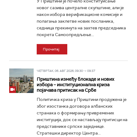
У Приштини је почело конституисање
новог сазива централне скупштине, али је
након избора верификационе комисије и
полагања заклетве нових посланика,
седница прекинута на захтев председника
покрета Самоопредљење...
Прочитај
ЧЕТВРТАК, 06. АВГ 2026, 09:30 -> 09:37
Приштина између блокаде и нових
избора – институционална криза
појачава притисак на Србе
Политичка криза у Приштини продужена је
због изостанка договора албанских
странака о формирању привремених
институција, док се настављају притисци на
представнике српске заједнице.
Стратешки директор Центра...