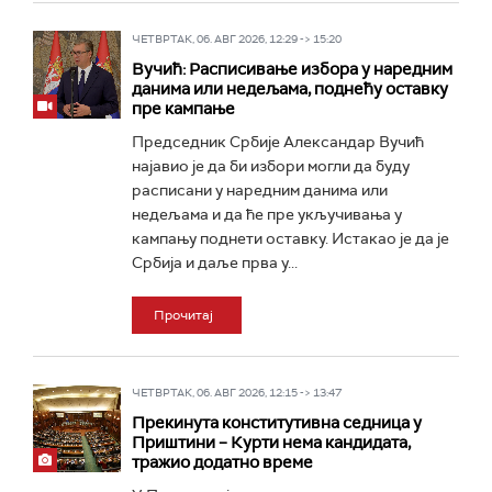
ЧЕТВРТАК, 06. АВГ 2026, 12:29 -> 15:20
Вучић: Расписивање избора у наредним
данима или недељама, поднећу оставку
пре кампање
Председник Србије Александар Вучић
најавио је да би избори могли да буду
расписани у наредним данима или
недељама и да ће пре укључивања у
кампању поднети оставку. Истакао је да је
Србија и даље прва у...
Прочитај
ЧЕТВРТАК, 06. АВГ 2026, 12:15 -> 13:47
Прекинута конститутивна седница у
Приштини – Курти нема кандидата,
тражио додатно време