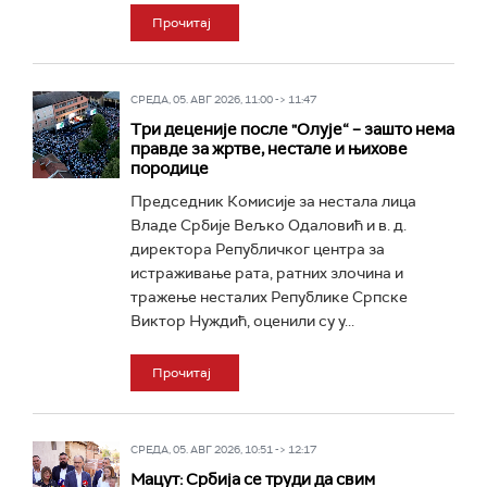
Прочитај
СРЕДА, 05. АВГ 2026, 11:00 -> 11:47
Три деценије после "Олује“ – зашто нема
правде за жртве, нестале и њихове
породице
Председник Комисије за нестала лица
Владе Србије Вељко Одаловић и в. д.
директора Републичког центра за
истраживање рата, ратних злочина и
тражење несталих Републике Српске
Виктор Нуждић, оценили су у...
Прочитај
СРЕДА, 05. АВГ 2026, 10:51 -> 12:17
Мацут: Србија се труди да свим