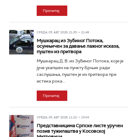
Прочитај
СРЕДА, 05. АВГ 2026, 21:35 -> 21:48
Мушкарац из Зубиног Потока,
осумњичен за давање лажног исказа,
пуштен из притвора
Мушкарац Д. В. из Зубиног Потока, који је
јуче ухапшен на пункту Брњак ради
саслушања, пуштен је из притвора пре
истека рока...
Прочитај
СРЕДА, 05. АВГ 2026, 11:22 -> 15:04
Представницима Српске листе уручен
позив тужилаштва у Косовској
Митровици