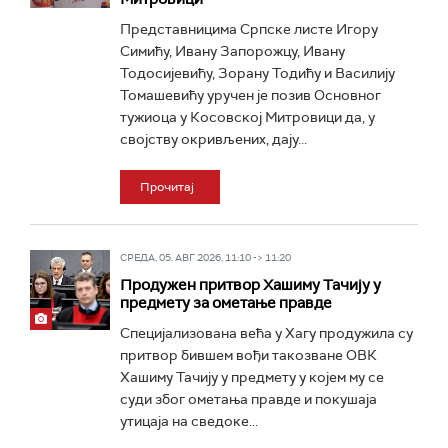
Представницима Српске листе Игору
Симићу, Ивану Запорожцу, Ивану
Тодосијевићу, Зорану Тодићу и Василију
Томашевићу уручен је позив Основног
тужиоца у Косовској Митровици да, у
својству окривљених, дају...
Прочитај
СРЕДА, 05. АВГ 2026, 11:10 -> 11:20
Продужен притвор Хашиму Тачију у
предмету за ометање правде
Специјализована већа у Хагу продужила су
притвор бившем вођи такозване ОВК
Хашиму Тачију у предмету у којем му се
суди због ометања правде и покушаја
утицаја на сведоке...