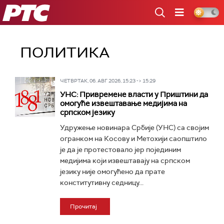
РТС
ПОЛИТИКА
ЧЕТВРТАК, 06. АВГ 2026, 15:23 -> 15:29
УНС: Привремене власти у Приштини да
омогуће извештавање медијима на
српском језику
Удружење новинара Србије (УНС) са својим
огранком на Косову и Метохији саопштило
је да је протестовало јер појединим
медијима који извештавају на српском
језику није омогућено да прате
конститутивну седницу...
Прочитај