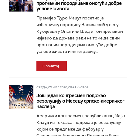
прогнаним породицама омогући добре
услове живота
Премијер Ђуро Мацут посетио је
избегличку породицу Васиљевић у селу
Кукујевци у Општини Шид и том приликом
изјавио да држава ради на томе да свим
прогнаним породицама омогући добре
услове живота и интеграцију...
Прочитај
СРЕДА, 05. АВГ 2026, 09:41 -> 09:52
Још један конгресмен подржао
резолуцију о Месецу српско-америчког
наслеђа
Амерички конгресмен, републиканац Мајкл
Клауд из Тексаса, подржао је резолуцију
којом се предлаже да фебруар у
Сједињеним Америчким Државама буде