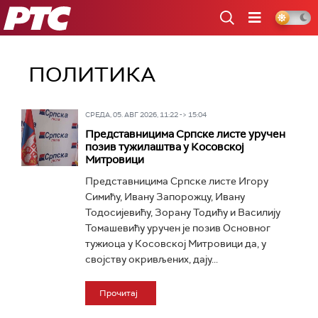
РТС
ПОЛИТИКА
СРЕДА, 05. АВГ 2026, 11:22 -> 15:04
Представницима Српске листе уручен
позив тужилаштва у Косовској
Митровици
Представницима Српске листе Игору
Симићу, Ивану Запорожцу, Ивану
Тодосијевићу, Зорану Тодићу и Василију
Томашевићу уручен је позив Основног
тужиоца у Косовској Митровици да, у
својству окривљених, дају...
Прочитај