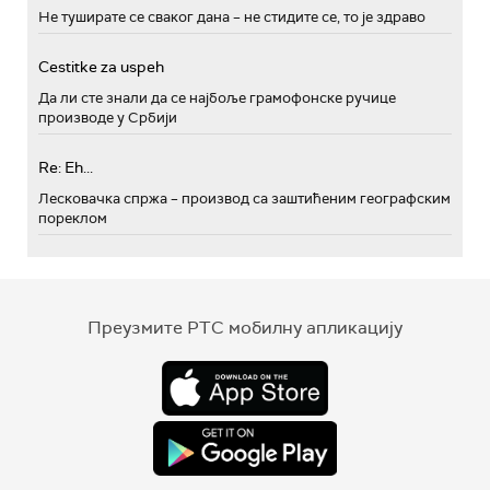
Не туширате се сваког дана – не стидите се, то је здраво
Cestitke za uspeh
Да ли сте знали да се најбоље грамофонске ручице
производе у Србији
Re: Eh...
Лесковачка спржа – производ са заштићеним географским
пореклом
Преузмите РТС мобилну апликацију