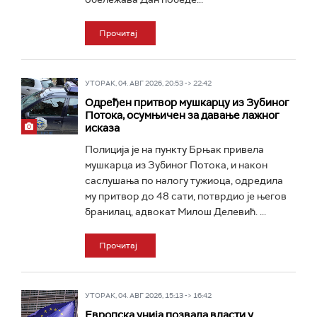
Прочитај
УТОРАК, 04. АВГ 2026, 20:53 -> 22:42
Одређен притвор мушкарцу из Зубиног
Потока, осумњичен за давање лажног
исказа
Полиција је на пункту Брњак привела
мушкарца из Зубиног Потока, и након
саслушања по налогу тужиоца, одредила
му притвор до 48 сати, потврдио је његов
бранилац, адвокат Милош Делевић. ...
Прочитај
УТОРАК, 04. АВГ 2026, 15:13 -> 16:42
Европска унија позвала власти у