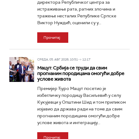
директора Републичког центра за
истраживање рата, ратних злочина и
тражење несталих Републике Српске
Виктор Нуждић, оценили су у...
Прочитај
СРЕДА, 05. АВГ 2026, 10:51 -> 12:17
Мацут: Србија се труди да свим
прогнаним породицама омогући добре
услове живота
Премијер Ђуро Мацут посетио је
избегличку породицу Васиљевић у селу
Кукујевци у Општини Шид и том приликом
изјавио да држава ради на томе да свим
прогнаним породицама омогући добре
услове живота и интеграцију...
Прочитај