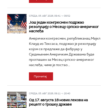
СРЕДА, 05. АВГ 2026, 09:41 -> 09:52
Још један конгресмен подржао
резолуцију о Месецу српско-америчког
наслеђа
Амерички конгресмен, републиканац Мајкл
Клауд из Тексаса, подржао је резолуцију
којом се предлаже да фебруар у
Сједињеним Америчким Државама буде
проглашен за Месец српско-америчког
наслеђа, чиме је постао...
Прочитај
СРЕДА, 05. АВГ 2026, 09:11 -> 20:40
Од 17. августа 18 нових лекова на
рецепт о трошку државе