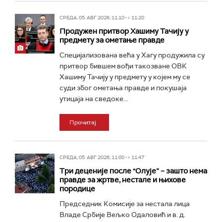
СРЕДА, 05. АВГ 2026, 11:10 -> 11:20
Продужен притвор Хашиму Тачију у
предмету за ометање правде
Специјализована већа у Хагу продужила су
притвор бившем вођи такозване ОВК
Хашиму Тачију у предмету у којем му се
суди због ометања правде и покушаја
утицаја на сведоке...
Прочитај
СРЕДА, 05. АВГ 2026, 11:00 -> 11:47
Три деценије после "Олује“ – зашто нема
правде за жртве, нестале и њихове
породице
Председник Комисије за нестала лица
Владе Србије Вељко Одаловић и в. д.