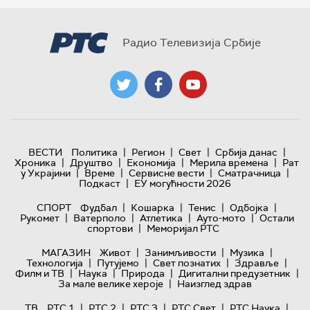
Радио Телевизија Србије
|
|
|
|
ВЕСТИ
Политика
Регион
Свет
Србија данас
|
|
|
|
Хроника
Друштво
Економија
Мерила времена
Рат
|
|
|
|
у Украјини
Време
Сервисне вести
Сматрачница
|
Подкаст
ЕУ могућности 2026
|
|
|
|
СПОРТ
Фудбал
Кошарка
Тенис
Одбојка
|
|
|
|
Рукомет
Ватерполо
Атлетика
Ауто-мото
Остали
|
спортови
Меморијал РТС
|
|
|
МАГАЗИН
Живот
Занимљивости
Музика
|
|
|
|
Технологијa
Путујемо
Свет познатих
Здравље
|
|
|
|
Филм и ТВ
Наука
Природа
Дигитални предузетник
|
За мале велике хероје
Наизглед здрав
|
|
|
|
|
ТВ
РТС 1
РТС 2
РТС 3
РТС Свет
РТС Наука