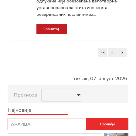
одлукама није обезбеђена делотворна
уставноправна заштита института
резервисаних посланичких...
Прочитај
<<
<
>
петак, 07. август 2026.
Прогноза
Најновије