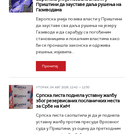
Приштини да зауставе даља рушења на
Газиводама
Европска унија позива власти у Приштини
да зауставе сва даља рушења на језеру
Газиводе и да сарађују са погођеним
становницима и локалним властима како
би се пронашла законска и одржива
решења, изјавила...
Прочитај
УТОРАК, 04. АВГ 2026, 12:42 -> 12:50
Српска листа поднела уставну жалбу
због резервисаних посланичких места
за Србе на КиМ
Српска листа саопштила је да је поднела
уставну жалбу против пресуде Врховног
суда у Приштини, уз оцену да претходним