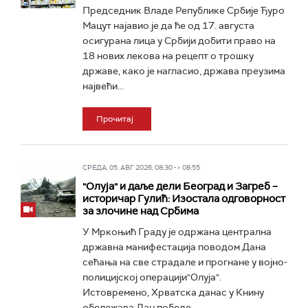
Председник Владе Републике Србије Ђуро
Мацут најавио је да ће од 17. августа
осигурана лица у Србији добити право на
18 нових лекова на рецепт о трошку
државе, како је нагласио, држава преузима
највећи...
Прочитај
СРЕДА, 05. АВГ 2026, 08:30 -> 08:55
"Олуја" и даље дели Београд и Загреб –
историчар Гулић: Изостала одговорност
за злочине над Србима
У Мркоњић Граду је одржана централна
државна манифестација поводом Дана
сећања на све страдале и прогнане у војно-
полицијској операцији"Олуја".
Истовремено, Хрватска данас у Книну
обележава Дан победе...