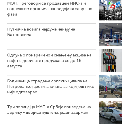
МОЛ: Преговори са продавцем НИС-а и
надлежним органима напредују ка завршној
фази
Путничка возила најдуже чекају на
Батровцима
Одлука о привременом смањењу акциза на
нафтне деривате продужава се до 16.
августа
Годишњица страдања српских цивила на
Петровачкој цести, злочина за који још нико
није одговарао
Три полицајца МУП-а Србије приведена на
Јарињу – двојица пуштена, један задржан