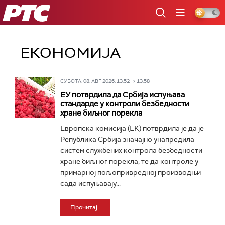
РТС
ЕКОНОМИЈА
СУБОТА, 08. АВГ 2026, 13:52 -> 13:58
ЕУ потврдила да Србија испуњава
стандарде у контроли безбедности
хране биљног порекла
Европска комисија (ЕК) потврдила је да је
Република Србија значајно унапредила
систем службених контрола безбедности
хране биљног порекла, те да контроле у
примарној пољопривредној производњи
сада испуњавају...
Прочитај