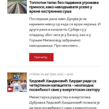
Топлотни талас без падавина угрожава
приносе, како наводњавати усеве у
време екстремних суша
Последњих дана ниво Дунува је на
најнижем нивоу од када се врше мерења. И
друге реке и канали по Србији су у
опадању, због чега је у Бачкој, као и у
Горњем Милановцу забрањено
наводњавање. Пре неколико...
Прочитај
УТОРАК, 04. АВГ 2026, 13:52 -> 16:43
Ђедовић Хандановић: Ђердап ради са
четвртином капацитета – неопходна
посвећност свих у енергетском сектору
Министарка рударства и енергетике
Дубравка Ђедовић Хандановић позвала је
на пуну посвећеност свих у енергетском