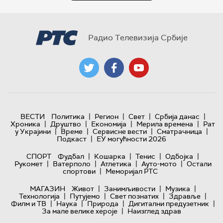
Радио Телевизија Србије
|
|
|
|
ВЕСТИ
Политика
Регион
Свет
Србија данас
|
|
|
|
Хроника
Друштво
Економија
Мерила времена
Рат
|
|
|
|
у Украјини
Време
Сервисне вести
Сматрачница
|
Подкаст
ЕУ могућности 2026
|
|
|
|
СПОРТ
Фудбал
Кошарка
Тенис
Одбојка
|
|
|
|
Рукомет
Ватерполо
Атлетика
Ауто-мото
Остали
|
спортови
Меморијал РТС
|
|
|
МАГАЗИН
Живот
Занимљивости
Музика
|
|
|
|
Технологијa
Путујемо
Свет познатих
Здравље
|
|
|
|
Филм и ТВ
Наука
Природа
Дигитални предузетник
|
За мале велике хероје
Наизглед здрав