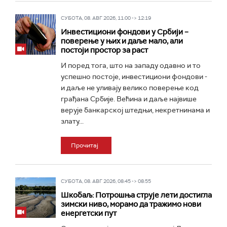
СУБОТА, 08. АВГ 2026, 11:00 -> 12:19
Инвестициони фондови у Србији –
поверење у њих и даље мало, али
постоји простор за раст
И поред тога, што на западу одавно и то
успешно постоје, инвестициони фондови -
и даље не уливају велико поверење код
грађана Србије. Већина и даље највише
верује банкарској штедњи, некретнинама и
злату...
Прочитај
СУБОТА, 08. АВГ 2026, 08:45 -> 08:55
Шкобаљ: Потрошња струје лети достигла
зимски ниво, морамо да тражимо нови
енергетски пут