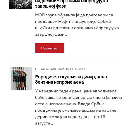
надлежним органима напредују ка
завршној фази
МОЛ група објавила је да преговори са
продавцем Нафтне индустрије Србије
(НИС) и надлежним органима напредују ка
завршној фази...
Прочитај
ПЕТАК, 07. АВГ 2026, 10:11 -> 12:34
Евродизел скупљи за динар, цена
бензина непромењена
У наредних седам дана цена евродизела
биће виша за један динар, док цена бензина
остаје непромењена. Влада Србије
продужила је смањење акциза на нафтне
деривате за још седам дана - до 16.
августа...