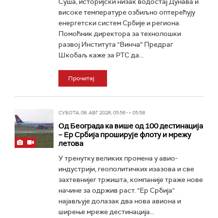
Суша, историјски низак водостај Дунава и
високе температуре озбиљно оптерећују
енергетски систем Србије и региона.
Помоћник директора за технолошки
развој Института "Винча“ Предраг
Шкобаљ каже за РТС да...
Прочитај
СУБОТА, 08. АВГ 2026, 05:56 -> 05:58
Од Београда ка више од 100 дестинација
– Ер Србија проширује флоту и мрежу
летова
У тренутку великих промена у авио-
индустрији, геополитичких изазова и све
захтевнијег тржишта, компаније траже нове
начине за одржив раст. "Ер Србија"
најављује долазак два нова авиона и
ширење мреже дестинација...