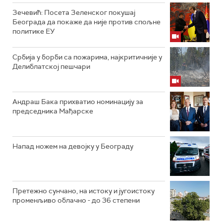
Зечевић: Посета Зеленског покушај
Београда да покаже да није против спољне
политике ЕУ
Србија у борби са пожарима, најкритичније у
Делиблатској пешчари
Андраш Бака прихватио номинацију за
председника Мађарске
Напад ножем на девојку у Београду
Претежно сунчано, на истоку и југоистоку
променљиво облачно - до 36 степени