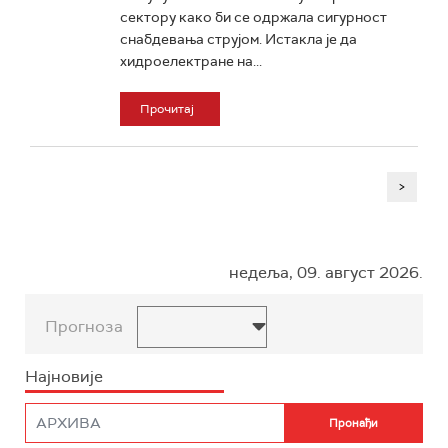
сектору како би се одржала сигурност
снабдевања струјом. Истакла је да
хидроелектране на...
Прочитај
>
недеља, 09. август 2026.
Прогноза
Најновије