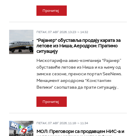
Прочитај
ПЕТАК, 07. АВГ 2026, 13:23 -> 14:32
"Рајанер" обуставља продају карата за
летове из Ниша; Аеродром: Пратимо
ситуацију
Нискотарифна авио-компанија “Рајанер”
обуставиће летове из Ниша и ка њему од
зимске сезоне, преноси портал SeeNews.
Менаџмент аеродрома "Константин
Велики" саопштава да прати ситуацију...
Прочитај
ПЕТАК, 07. АВГ 2026, 11:18 -> 11:34
МОЛ: Преговори са продавцем НИС-а и