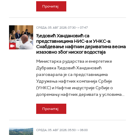
Прочитај
СРЕДА, 05. АВГ 2026, 07:30 -> 07:47
Ђедовић Хандановић са
представницима НИС-а и УНКС-а:
Снабдевање нафтним дериватима веома
изазовно због ниског водостаја
Министарка рударства и енергетике
Дубравка Ђедовић Хандановић
разговарала је са представницима
Удружења нафтних компанија Србије
(УНКС) и Нафтне индустрије Србије о
допремању нафтних деривата у условима...
Прочитај
СРЕДА, 05. АВГ 2026, 05:50 -> 06:00