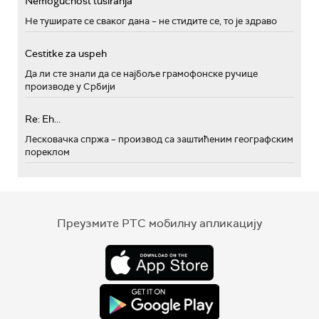
Nemogućnost tusiranja
Не туширате се сваког дана – не стидите се, то је здраво
Cestitke za uspeh
Да ли сте знали да се најбоље грамофонске ручице
производе у Србији
Re: Eh...
Лесковачка спржа – производ са заштићеним географским
пореклом
Преузмите РТС мобилну апликацију