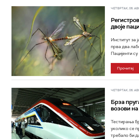
ЧЕТВРТАК, 06. АВГ 
Регистров
двоје пац
Институт за 
прва два лаб
Пацијенти су 
Прочитај
ЧЕТВРТАК, 06. АВГ 
Брза пруг
возови на 
Тестирања бр
уколико се п
требало би да