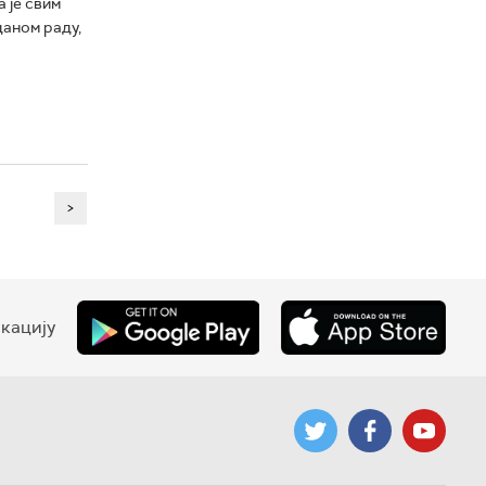
 је свим
даном раду,
>
кацију