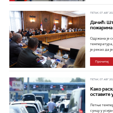
ПЕТАК, 07. АВГ 202
Дачић: Шт
пожарима 
Одржана је с
температура,
је рекао да ј
Прочитај
ПЕТАК, 07. АВГ 202
Како расх
оставите 
Летње темпер
сунцу у усиј