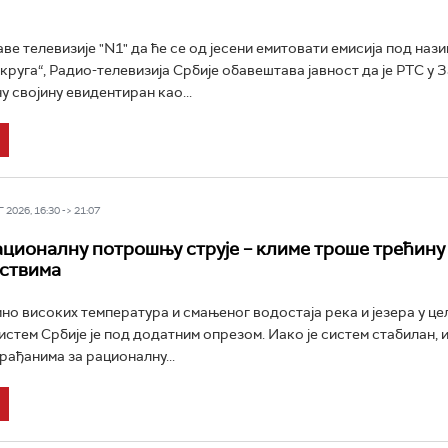
ве телевизије "N1" да ће се од јесени емитовати емисија под наз
круга“, Радио-телевизија Србије обавештава јавност да је РТС у 
у својину евидентиран као...
2026, 16:30 -> 21:07
ационалну потрошњу струје – климе троше трећину 
ствима
но високих температура и смањеног водостаја река и језера у це
истем Србије је под додатним опрезом. Иако је систем стабилан, и
рађанима за рационалну...