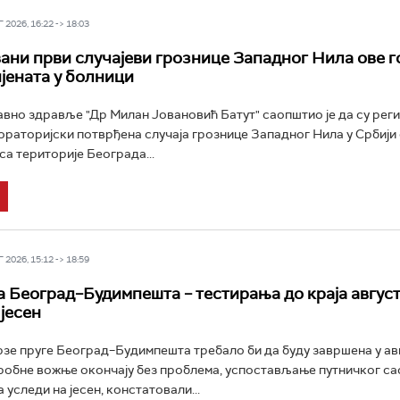
2026, 16:22 -> 18:03
ани први случајеви грознице Западног Нила ове г
ијената у болници
јавно здравље "Др Милан Јовановић Батут" саопштио је да су рег
ораторијски потврђена случаја грознице Западног Нила у Србији 
са територије Београда...
2026, 15:12 -> 18:59
а Београд–Будимпешта – тестирања до краја август
јесен
зе пруге Београд–Будимпешта требало би да буду завршена у авг
робне вожње окончају без проблема, успостављање путничког са
 уследи на јесен, констатовали...