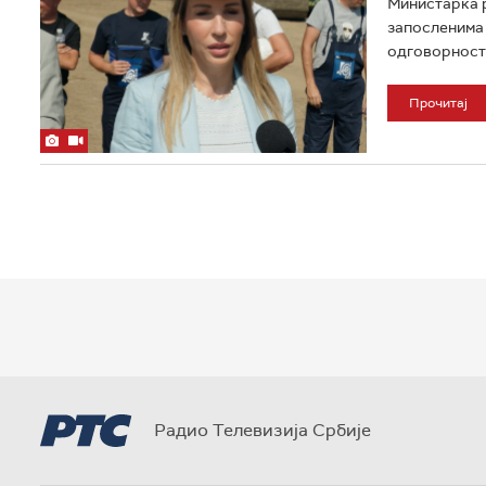
Министарка р
запосленима 
одговорности
Прочитај
Радио Телевизија Србије