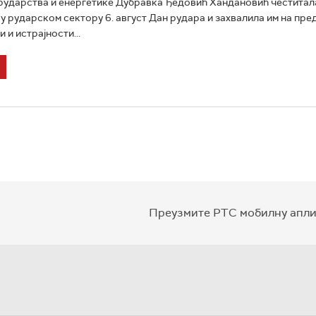
ударства и енергетике Дубравка Ђедовић Хандановић честитала
у рударском сектору 6. август Дан рудара и захвалила им на пре
 и истрајности...
Преузмите РТС мобилну апли