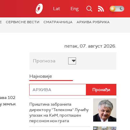
Lat
Eng
Е
СЕРВИСНЕ ВЕСТИ
СМАТРАЧНИЦА
АРХИВА РУБРИКА
петак, 07. август 2026.
Прогноза
Најновије
жава 102
у земљи.
Приштина забранила
директору "Телекома" Лучићу
улазак на КиМ, проглашен
персоном нон грата