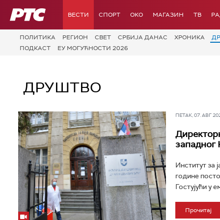
РТС
ВЕСТИ
СПОРТ
OKO
МАГАЗИН
ТВ
Р
ПОЛИТИКА
РЕГИОН
СВЕТ
СРБИЈА ДАНАС
ХРОНИКА
Д
ПОДКАСТ
ЕУ МОГУЋНОСТИ 2026
ДРУШТВО
ПЕТАК, 07. АВГ 202
Директорк
западног 
Институт за 
године постој
Гостујући у е
Прочитај