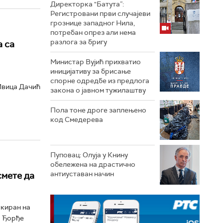
Директорка "Батута”:
Регистровани први случајеви
грознице западног Нила,
потребан опрез али нема
разлога за бригу
 са
Министар Вујић прихватио
иницијативу за брисање
спорне одредбе из предлога
 Ивица Дачић
закона o јавном тужилаштву
Пола тоне дроге заплењено
код Смедерева
Пуповац: Олуја у Книну
обележена на драстично
антиуставан начин
смете да
ркиран на
р Ђорђе