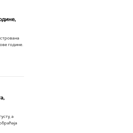
одине,
истрована
ове године.
а,
усту, а
обраћаја