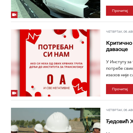
Прочитај
ЧЕТВРТАК, 06. АВГ 
Критично 
даваоце
У Инстуту за
потребе свих
изазов није с
Прочитај
ЧЕТВРТАК, 06. АВГ 
Ђедовић Х