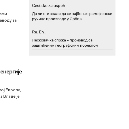
Cestitke za uspeh
ивом
Да ли сте знали да се најбоље грамофонске
ручице производе у Србији
Заводу за
Re: Eh...
Лесковачка спржа – производ са
заштићеним географским пореклом
енергије
лој Европи,
з Владе је