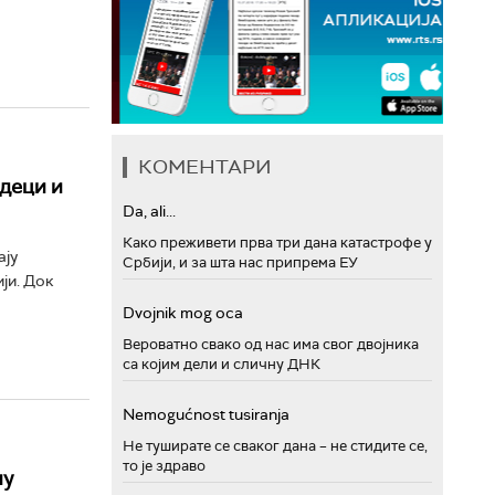
КОМЕНТАРИ
деци и
Da, ali...
Како преживети прва три дана катастрофе у
ају
Србији, и за шта нас припрема ЕУ
ји. Док
Dvojnik mog oca
Вероватно свако од нас има свог двојника
са којим дели и сличну ДНК
Nemogućnost tusiranja
Не туширате се сваког дана – не стидите се,
то је здраво
ну