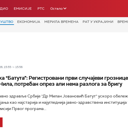
АДИО
ЕМИСИЈЕ
РТС
Остало
РУШТВО
ЕКОНОМИЈА
МЕРИЛА ВРЕМЕНА
РАТ У УКРАЈИНИ
ВРЕМ
6, 15:55 -> 15:56
а "Батута”: Регистровани први случајеви грознице
Нила, потребан опрез али нема разлога за бригу
јавно здравље Србије "Др Милан Јовановић Батут" ускоро обеле
ања као најстарија и најугледнија јавно-здравствена институција 
мисији Првог програма...