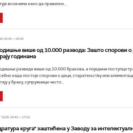
ује возачима како да правилно...
6, 05:45 -> 05:45
годишње више од 10.000 развода: Зашто спорови о 
рају годинама
годишње разведе више од 10.000 бракова, a поједини поступци тр
себно када постоје спорови о деци, старатељству или алиментаци
ју у браку, супружници често...
2026, 16:40 -> 17:02
дратура круга" заштићена у Заводу за интелектуал