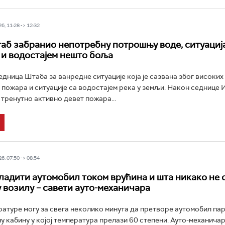
6, 11:28 -> 12:32
аб забранио непотребну потрошњу воде, ситуација
и водостајем нешто боља
едница Штаба за ванредне ситуације која је сазвана због високих
 пожара и ситуације са водостајем река у земљи. Након седнице
е тренутно активно девет пожара...
6, 07:50 -> 08:54
ладити аутомобил током врућина и шта никако не 
у возилу – савети ауто-механичара
атуре могу за свега неколико минута да претворе аутомобил па
ану кабину у којој температура прелази 60 степени. Ауто-механича