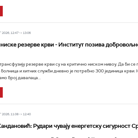
2026, 12:47 -> 13:06
ниске резерве крви - Институт позива добровољн
 трансфузију резерве крви су на критично ниском нивоу. Да би се
 болница и хитних служби дневно је потребно 300 јединица крви. 
амо број давалаца...
2026, 11:08 -> 12:40
андановић: Рудари чувају енергетску сигурност С