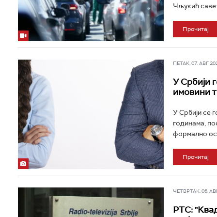
Чљукић савет
Прочитај
ПЕТАК, 07. АВГ 202
У Србији 
имовини т
У Србији се 
годинама, по
формално оста
Прочитај
ЧЕТВРТАК, 06. АВГ 
РТС: "Ква