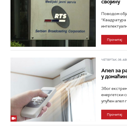
својину
Поводом обја
"Квадратура 
интелектуалн
Прочитај
ЧЕТВРТАК, 06. АВГ 
Апел за р
у домаћин
Због екстрем
енергетски с
упућен апел г
Прочитај