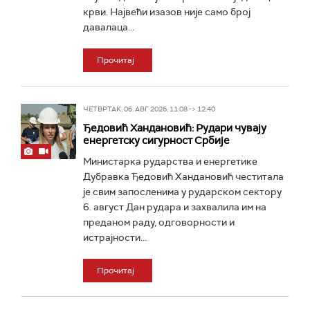
крви. Највећи изазов није само број
давалаца...
Прочитај
ЧЕТВРТАК, 06. АВГ 2026, 11:08 -> 12:40
Ђедовић Хандановић: Рудари чувају
енергетску сигурност Србије
Министарка рударства и енергетике
Дубравка Ђедовић Хандановић честитала
је свим запосленима у рударском сектору
6. август Дан рудара и захвалила им на
преданом раду, одговорности и
истрајности...
Прочитај