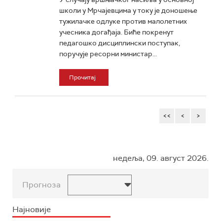
школи у Мрчајевцима у току је доношење
тужилачке одлуке против малолетних
учесника догађаја. Биће покренут
педагошко дисциплински поступак,
поручује ресорни министар...
Прочитај
<<
<
>
недеља, 09. август 2026.
Прогноза
Најновије