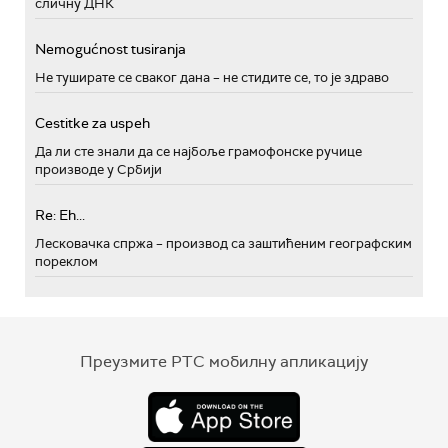
сличну ДНК
Nemogućnost tusiranja
Не туширате се сваког дана – не стидите се, то је здраво
Cestitke za uspeh
Да ли сте знали да се најбоље грамофонске ручице
производе у Србији
Re: Eh...
Лесковачка спржа – производ са заштићеним географским
пореклом
Преузмите РТС мобилну апликацију