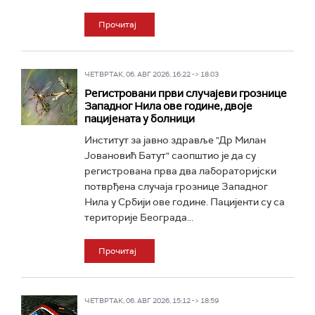
Прочитај
ЧЕТВРТАК, 06. АВГ 2026, 16:22 -> 18:03
Регистровани први случајеви грознице
Западног Нила ове године, двоје
пацијената у болници
Институт за јавно здравље "Др Милан
Јовановић Батут" саопштио је да су
регистрована прва два лабораторијски
потврђена случаја грознице Западног
Нила у Србији ове године. Пацијенти су са
територије Београда...
Прочитај
ЧЕТВРТАК, 06. АВГ 2026, 15:12 -> 18:59