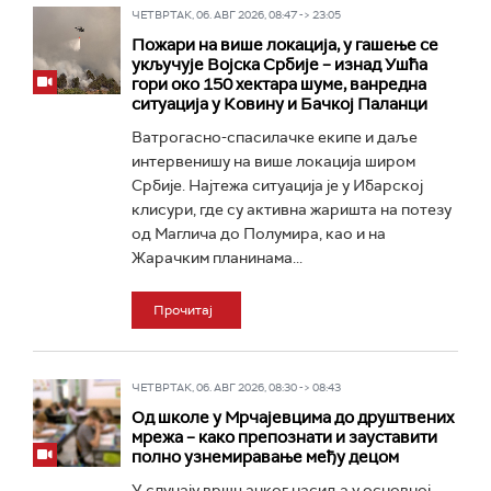
ЧЕТВРТАК, 06. АВГ 2026, 08:47 -> 23:05
Пожари на више локација, у гашење се
укључује Војска Србије – изнад Ушћа
гори око 150 хектара шуме, ванредна
ситуација у Ковину и Бачкој Паланци
Ватрогасно-спасилачке екипе и даље
интервенишу на више локација широм
Србије. Најтежа ситуација је у Ибарској
клисури, где су активна жаришта на потезу
од Маглича до Полумира, као и на
Жарачким планинама...
Прочитај
ЧЕТВРТАК, 06. АВГ 2026, 08:30 -> 08:43
Од школе у Мрчајевцима до друштвених
мрежа – како препознати и зауставити
полно узнемиравање међу децом
У случају вршњачког насиља у основној