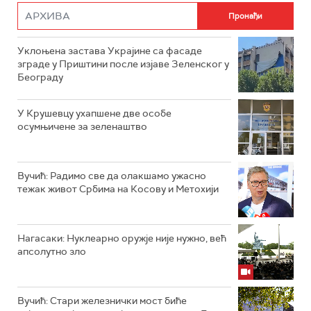
Уклоњена застава Украјине са фасаде
зграде у Приштини после изјаве Зеленског у
Београду
У Крушевцу ухапшене две особе
осумњичене за зеленаштво
Вучић: Радимо све да олакшамо ужасно
тежак живот Србима на Косову и Метохији
Нагасаки: Нуклеарно оружје није нужно, већ
апсолутно зло
Вучић: Стари железнички мост биће