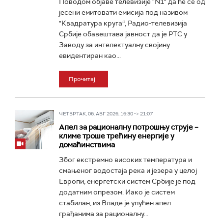
Поводом објаве телевизије "N1" да ће се од
јесени емитовати емисија под називом
"Квадратура круга“, Радио-телевизија
Србије обавештава јавност да је РТС у
Заводу за интелектуалну својину
евидентиран као...
Прочитај
ЧЕТВРТАК, 06. АВГ 2026, 16:30 -> 21:07
Апел за рационалну потрошњу струје –
климе троше трећину енергије у
домаћинствима
Због екстремно високих температура и
смањеног водостаја река и језера у целој
Европи, енергетски систем Србије је под
додатним опрезом. Иако је систем
стабилан, из Владе је упућен апел
грађанима за рационалну...