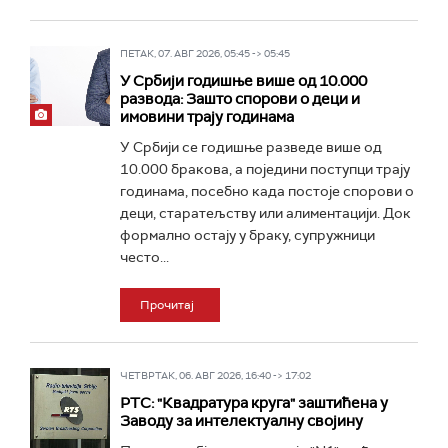
ПЕТАК, 07. АВГ 2026, 05:45 -> 05:45
У Србији годишње више од 10.000
развода: Зашто спорови о деци и
имовини трају годинама
У Србији се годишње разведе више од
10.000 бракова, a поједини поступци трају
годинама, посебно када постоје спорови о
деци, старатељству или алиментацији. Док
формално остају у браку, супружници
често...
Прочитај
ЧЕТВРТАК, 06. АВГ 2026, 16:40 -> 17:02
РТС: "Квадратура круга" заштићена у
Заводу за интелектуалну својину