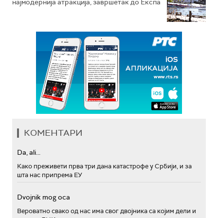
најмодернија атракција, завршетак до Експа
КОМЕНТАРИ
Da, ali...
Како преживети прва три дана катастрофе у Србији, и за
шта нас припрема ЕУ
Dvojnik mog oca
Вероватно свако од нас има свог двојника са којим дели и