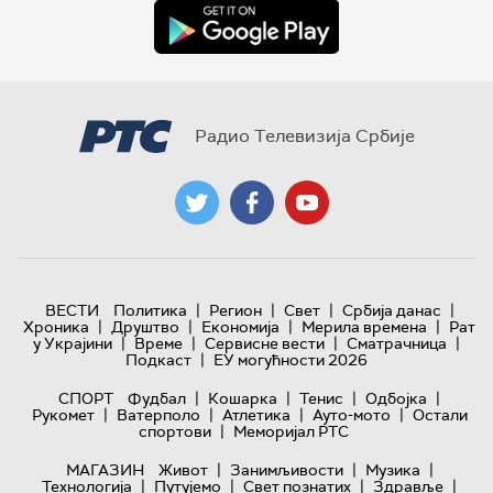
Радио Телевизија Србије
|
|
|
|
ВЕСТИ
Политика
Регион
Свет
Србија данас
|
|
|
|
Хроника
Друштво
Економија
Мерила времена
Рат
|
|
|
|
у Украјини
Време
Сервисне вести
Сматрачница
|
Подкаст
ЕУ могућности 2026
|
|
|
|
СПОРТ
Фудбал
Кошарка
Тенис
Одбојка
|
|
|
|
Рукомет
Ватерполо
Атлетика
Ауто-мото
Остали
|
спортови
Меморијал РТС
|
|
|
МАГАЗИН
Живот
Занимљивости
Музика
|
|
|
|
Технологијa
Путујемо
Свет познатих
Здравље