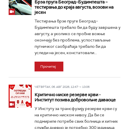
Брза пруга Београд–Будимпешта –
тестирања до краја августа, возови на
јесен
Тестирања брзе пруге Београд–
Будимпешта требало би да буду завршена у
августу, а уколико се пробне вожње
окончају без проблема, успостављање
путничког саобраћаја требало би да
уследи на јесен, констатовали...
Прочитај
ЧЕТВРТАК, 06. АВГ 2026, 12:47 -> 13:06
Критично ниске резерве крви -
Институт позива добровољне даваоце
У Инстуту за трансфузију резерве крви су
на критично ниском нивоу. Да би се
подмириле потребе свих болница и хитних
служби дневно је потребно 300 јединица