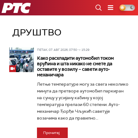
РТС
ДРУШТВО
ПЕТАК, 07. АВГ 2026, 07:50 -> 15:29
Како расхладити аутомобил током
врућина и шта никако не смете да
оставите у возилу – савети ауто-
механичара
Летње температуре могу за свега неколико
минута да претворе аутомобил паркиран
на сунцу у усијану кабину у којој
температура прелази 60 степени. Ауто-
механичар Ђорђе Чљукић саветује
возачима како да правилно...
Прочитај