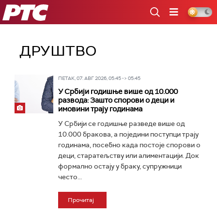
РТС
ДРУШТВО
ПЕТАК, 07. АВГ 2026, 05:45 -> 05:45
У Србији годишње више од 10.000
развода: Зашто спорови о деци и
имовини трају годинама
У Србији се годишње разведе више од
10.000 бракова, a поједини поступци трају
годинама, посебно када постоје спорови о
деци, старатељству или алиментацији. Док
формално остају у браку, супружници
често...
Прочитај