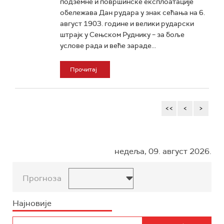
подземне и површинске експлоатације
обележава Дан рудара у знак сећања на 6.
август 1903. године и велики рударски
штрајк у Сењском Руднику – за боље
услове рада и веће зараде...
Прочитај
<<
<
>
недеља, 09. август 2026.
Прогноза
Најновије