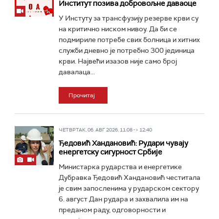
Институт позива добровољне даваоце
У Инстуту за трансфузију резерве крви су
на критично ниском нивоу. Да би се
подмириле потребе свих болница и хитних
служби дневно је потребно 300 јединица
крви. Највећи изазов није само број
давалаца...
Прочитај
ЧЕТВРТАК, 06. АВГ 2026, 11:08 -> 12:40
Ђедовић Хандановић: Рудари чувају
енергетску сигурност Србије
Министарка рударства и енергетике
Дубравка Ђедовић Хандановић честитала
је свим запосленима у рударском сектору
6. август Дан рудара и захвалила им на
преданом раду, одговорности и