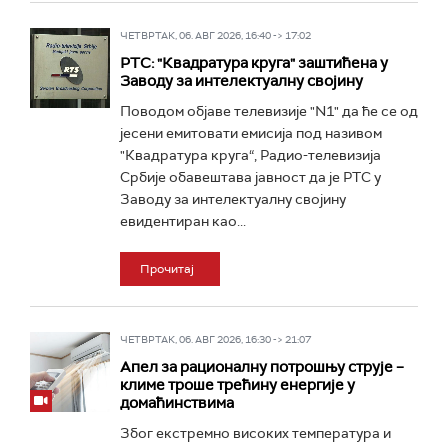
ЧЕТВРТАК, 06. АВГ 2026, 16:40 -> 17:02
РТС: "Квадратура круга" заштићена у
Заводу за интелектуалну својину
Поводом објаве телевизије "N1" да ће се од
јесени емитовати емисија под називом
"Квадратура круга“, Радио-телевизија
Србије обавештава јавност да је РТС у
Заводу за интелектуалну својину
евидентиран као...
Прочитај
ЧЕТВРТАК, 06. АВГ 2026, 16:30 -> 21:07
Апел за рационалну потрошњу струје –
климе троше трећину енергије у
домаћинствима
Због екстремно високих температура и