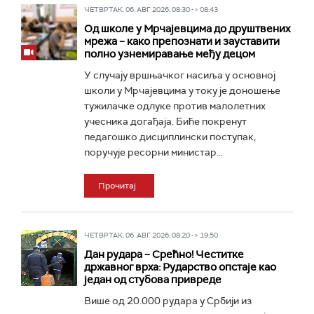
ЧЕТВРТАК, 06. АВГ 2026, 08:30 -> 08:43
Од школе у Мрчајевцима до друштвених
мрежа – како препознати и зауставити
полно узнемиравање међу децом
У случају вршњачког насиља у основној
школи у Мрчајевцима у току је доношење
тужилачке одлуке против малолетних
учесника догађаја. Биће покренут
педагошко дисциплински поступак,
поручује ресорни министар...
Прочитај
ЧЕТВРТАК, 06. АВГ 2026, 08:20 -> 19:50
Дан рудара – Срећно! Честитке
државног врха: Рударство опстаје као
један од стубова привреде
Више од 20.000 рудара у Србији из