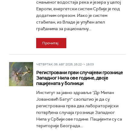
смањеног водостаја река и језера у целој
Европи, енергетски систем Србије је под
додатним опрезом. Иако је систем
стабилан, из Владе је упућен апел
грађанима за рационалну...
Прочитај
ЧЕТВРТАК, 06. АВГ 2026, 16:22 -> 18:03
Регистровани први случајеви грознице
Западног Нила ове године, двоје
пацијената у болници
Институт за јавно здравље "Др Милан
Јовановић Батут" саопштио је да су
регистрована прва два лабораторијски
потврђена случаја грознице Западног
Нила у Србији ове године. Пацијенти су са
територије Београда...