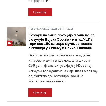
истрајности...
Прочитај
ЧЕТВРТАК, 06. АВГ 2026, 08:47 -> 23:05
Пожари на више локација, у гашење се
укључује Војска Србије – изнад Ушћа
гори око 150 хектара шуме, ванредна
ситуација у Ковину и Бачкој Паланци
Ватрогасно-спасилачке екипе и даље
интервенишу на више локација широм
Србије. Најтежа ситуација је у Ибарској
клисури, где су активна жаришта на потезу
од Маглича до Полумира, као и на
Жарачким планинама...
Прочитај