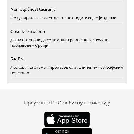
Nemogućnost tusiranja
Не туширате се сваког дана – не стидите се, то је здраво
Cestitke za uspeh
Да ли сте знали да се најбоље грамофонске ручице
производе у Србији
Re: Eh...
Лесковачка спржа – производ са заштићеним географским
пореклом
Преузмите РТС мобилну апликацију