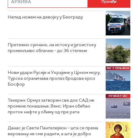
Напад ножем на девојку у Београду
Претежно сунчано, на истоку и југоистоку
променљиво облачно - до 36 степени
Нови удари Русије и Украјине у Црном мору;
Турска ограничава пролаз бродова кроз
Босфор
Техеран: Ормуз затворен све док САД не
промене понашање; Венс: Иран обећао
проток нафте у обиму од пре рата
Данас је Свети Пантелејмон – шта се према
веровању не сме радити, а шта је добро