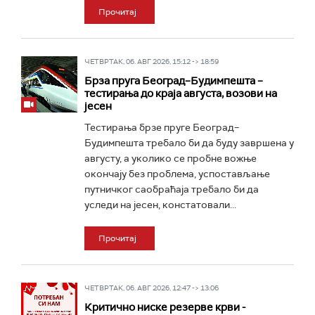
Прочитај
ЧЕТВРТАК, 06. АВГ 2026, 15:12 -> 18:59
Брза пруга Београд–Будимпешта –
тестирања до краја августа, возови на
јесен
Тестирања брзе пруге Београд–
Будимпешта требало би да буду завршена у
августу, а уколико се пробне вожње
окончају без проблема, успостављање
путничког саобраћаја требало би да
уследи на јесен, констатовали...
Прочитај
ЧЕТВРТАК, 06. АВГ 2026, 12:47 -> 13:06
Критично ниске резерве крви -