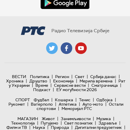
Радио Телевизија Србије
|
|
|
|
ВЕСТИ
Политика
Регион
Свет
Србија данас
|
|
|
|
Хроника
Друштво
Економија
Мерила времена
Рат
|
|
|
|
у Украјини
Време
Сервисне вести
Сматрачница
|
Подкаст
ЕУ могућности 2026
|
|
|
|
СПОРТ
Фудбал
Кошарка
Тенис
Одбојка
|
|
|
|
Рукомет
Ватерполо
Атлетика
Ауто-мото
Остали
|
спортови
Меморијал РТС
|
|
|
МАГАЗИН
Живот
Занимљивости
Музика
|
|
|
|
Технологијa
Путујемо
Свет познатих
Здравље
|
|
|
|
Филм и ТВ
Наука
Природа
Дигитални предузетник