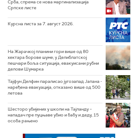
Срба, спрема се нова маргинализација
Српске листе
Курсна листа за 7. август 2026.
На Жарачкој планини гори више од 80
хектара борове шуме; у Делиблатској
пешчари боља ситуација, евакуисани рубни
делови Шумарка
Тајфун Делфин паралисао југозапад Јапана -
наређена евакуација, отказано више од 500
летова
Шесторо убијених у школи на Тајланду –
нападач пре пуцњаве убио и бабу и деду, 15
особа рањено