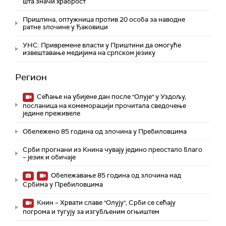
шта значи храброст
Приштина, оптужница против 20 особа за наводне
ратне злочине у Ђаковици
УНС: Привремене власти у Приштини да омогуће
извештавање медијима на српском језику
Регион
Сећање на убијене дан после "Олује" у Уздољу,
посланица на комеморацији прочитала сведочење
једине преживеле
Обележено 85 година од злочина у Пребиловцима
Срби прогнани из Книна чувају једино преостало благо
– језик и обичаје
Обележавање 85 година од злочина над
Србима у Пребиловцима
Книн – Хрвати славе "Олују", Срби се сећају
погрома и тугују за изгубљеним огњиштем