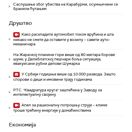
Саслушање због убиства на Карабурми, осумњичени се
бранили ћутањем
Друштво
Како расхладити аутомобил током врућина и шта
никако не смете да оставите у возилу – савети ауто-
механичара
На Жарачкој планини гори више од 80 хектара борове
шуме; у Делиблатској пешчари боља ситуација,
евакуисани рубни делови Шумарка
У Србији годишње више од 10.000 развода: Зашто
спорови о деци и имовини трају годинама
РТС: "Квадратура круга" заштићена у Заводу за
интелектуалну својину
Апел за рационалну потрошњу струје – климе
троше трећину енергије у домаћинствима
Економија