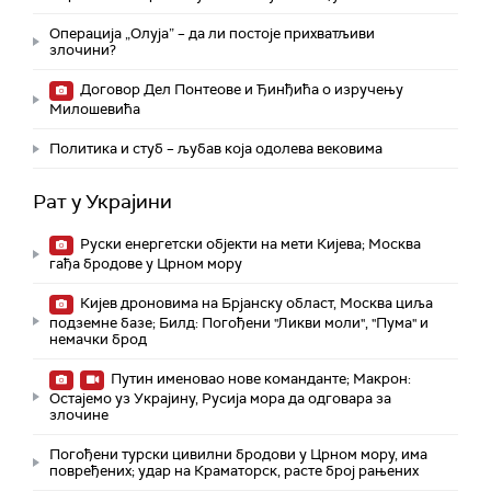
Операција „Олуја” – да ли постоје прихватљиви
злочини?
Договор Дел Понтеове и Ђинђића о изручењу
Милошевића
Политика и стуб – љубав која одолева вековима
Рат у Украјини
Руски енергетски објекти на мети Кијева; Москва
гађа бродове у Црном мору
Кијев дроновима на Брјанску област, Москва циља
подземне базе; Билд: Погођени "Ликви моли", "Пума" и
немачки брод
Путин именовао нове команданте; Макрон:
Остајемо уз Украјину, Русија мора да одговара за
злочине
Погођени турски цивилни бродови у Црном мору, има
повређених; удар на Краматорск, расте број рањених