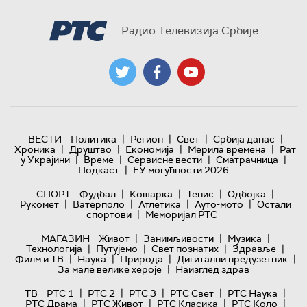
Радио Телевизија Србије
|
|
|
|
ВЕСТИ
Политика
Регион
Свет
Србија данас
|
|
|
|
Хроника
Друштво
Економија
Мерила времена
Рат
|
|
|
|
у Украјини
Време
Сервисне вести
Сматрачница
|
Подкаст
ЕУ могућности 2026
|
|
|
|
СПОРТ
Фудбал
Кошарка
Тенис
Одбојка
|
|
|
|
Рукомет
Ватерполо
Атлетика
Ауто-мото
Остали
|
спортови
Меморијал РТС
|
|
|
МАГАЗИН
Живот
Занимљивости
Музика
|
|
|
|
Технологијa
Путујемо
Свет познатих
Здравље
|
|
|
|
Филм и ТВ
Наука
Природа
Дигитални предузетник
|
За мале велике хероје
Наизглед здрав
|
|
|
|
|
ТВ
РТС 1
РТС 2
РТС 3
РТС Свет
РТС Наука
|
|
|
|
РТС Драма
РТС Живот
РТС Класика
РТС Коло