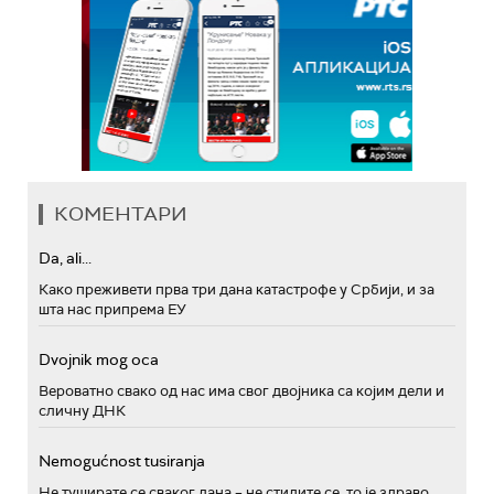
КОМЕНТАРИ
Da, ali...
Како преживети прва три дана катастрофе у Србији, и за
шта нас припрема ЕУ
Dvojnik mog oca
Вероватно свако од нас има свог двојника са којим дели и
сличну ДНК
Nemogućnost tusiranja
Не туширате се сваког дана – не стидите се, то је здраво