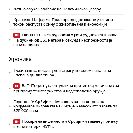
Летња обука извиђача на Облачинском језеру
Краљево: На фарми Пољопривредне школе ученици
током распуста брину о животињама и економији
Екипа РТС-а са рударима у јами рудника "Штаваљ":
На дубини од 350 метара и секунда неопрезности је
велики ризик
Хроника
Тужилаштво покренуло истрагу поводом напада на
Стевана Филиповића
ВЈТ: Подигнута оптужница против осумњичених за
припрему тешког убиства и недозвољено оружје
Европол: У Србији и Немачкој ухапшена тројица
кријумчара миграната из Сирије, незаконито зарадили
875.000 евра
Пожари на више места у Србији – у гашењу помажу
и хеликоптери МУП-а