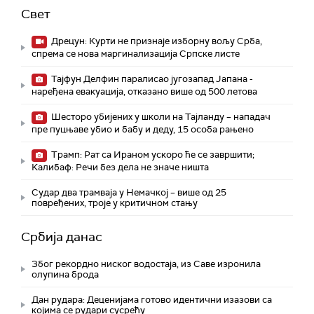
Свет
Дрецун: Курти не признаје изборну вољу Срба,
спрема се нова маргинализација Српске листе
Тајфун Делфин паралисао југозапад Јапана -
наређена евакуација, отказано више од 500 летова
Шесторо убијених у школи на Тајланду – нападач
пре пуцњаве убио и бабу и деду, 15 особа рањено
Трамп: Рат са Ираном ускоро ће се завршити;
Калибаф: Речи без дела не значе ништа
Судар два трамваја у Немачкој – више од 25
повређених, троје у критичном стању
Србија данас
Због рекордно ниског водостаја, из Саве изронила
олупина брода
Дан рудара: Деценијама готово идентични изазови са
којима се рудари сусрећу