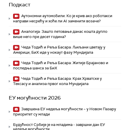
Подкаст
Аутономни аутомобили: Ко је крив ако роботакси
направи несрећу и хоће ли AI заменити возаче?
Аналогија: Зашто летовање данас кошта дупло
више него пре десет година?
Чеда Тодић и Реља Басара: Љиљани цветају у
Америци, БиХ иде у нокаут фазу Мундијала
Чеда Тодић и Реља Басара: Житије Брајаново и
последња шанса за БиХ
Чеда Тодић и Реља Басара: Крах Хрватске у
Тексасу и анализа првог кола Мундијала
ЕУ могућности 2026
Завршена ЕУ недеља могућности – у Новом Пазару
приоритет су млади
Будућност Србије је на младима - завршни дан ЕУ
недеље могућности