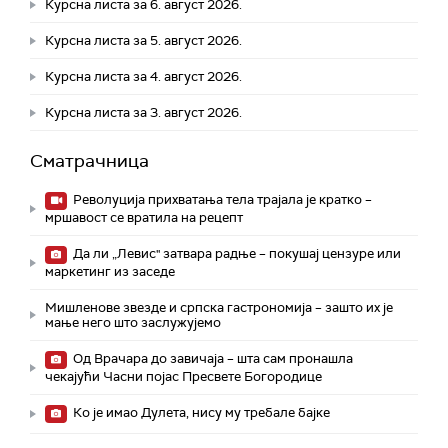
Курсна листа за 6. август 2026.
Курсна листа за 5. август 2026.
Курсна листа за 4. август 2026.
Курсна листа за 3. август 2026.
Сматрачница
Револуција прихватања тела трајала је кратко –
мршавост се вратила на рецепт
Да ли „Левис" затвара радње – покушај цензуре или
маркетинг из заседе
Мишленове звезде и српска гастрономија – зашто их је
мање него што заслужујемо
Од Врачара до завичаја – шта сам пронашла
чекајући Часни појас Пресвете Богородице
Ко је имао Дулета, нису му требале бајке