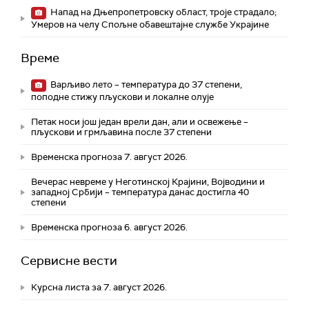
Напад на Дњепропетровску област, троје страдалo;
Умеров на челу Спољне обавештајне службе Украјине
Време
Варљиво лето – температура до 37 степени,
поподне стижу пљускови и локалне олује
Петак носи још један врели дан, али и освежење –
пљускови и грмљавина после 37 степени
Временска прогноза 7. август 2026.
Вечерас невреме у Неготинској Крајини, Војводини и
западној Србији – температура данас достигла 40
степени
Временска прогноза 6. август 2026.
Сервисне вести
Курсна листа за 7. август 2026.