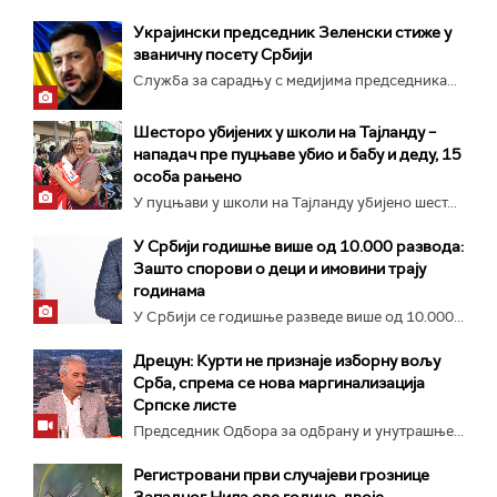
Украјински председник Зеленски стиже у
званичну посету Србији
Служба за сарадњу с медијима председника...
Шесторо убијених у школи на Тајланду –
нападач пре пуцњаве убио и бабу и деду, 15
особа рањено
У пуцњави у школи на Тајланду убијено шест...
У Србији годишње више од 10.000 развода:
Зашто спорови о деци и имовини трају
годинама
У Србији се годишње разведе више од 10.000...
Дрецун: Курти не признаје изборну вољу
Срба, спрема се нова маргинализација
Српске листе
Председник Одбора за одбрану и унутрашње...
Регистровани први случајеви грознице