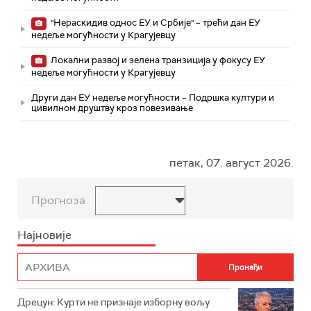
"Нераскидив однос ЕУ и Србије" – трећи дан ЕУ
недеље могућности у Крагујевцу
Локални развој и зелена транзиција у фокусу ЕУ
недеље могућности у Крагујевцу
Други дан ЕУ недеље могућности – Подршка култури и
цивилном друштву кроз повезивање
петак, 07. август 2026.
Прогноза
Најновије
Дрецун: Курти не признаје изборну вољу