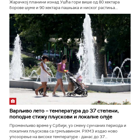
Жарачкој планини изнад Ушћа гори више од 80 хектара
борове шуме и 90 хектара пашњака и ниског растиња...
Варљиво лето – температура до 37 степени,
поподне стижу пљускови и локалне олује
Променљиво време у Србији, уз смену сунчаних периода и
локалних пљускова са грмљавином. РХМЗ издао ново
упозорење на високе температуре - данас до 37...