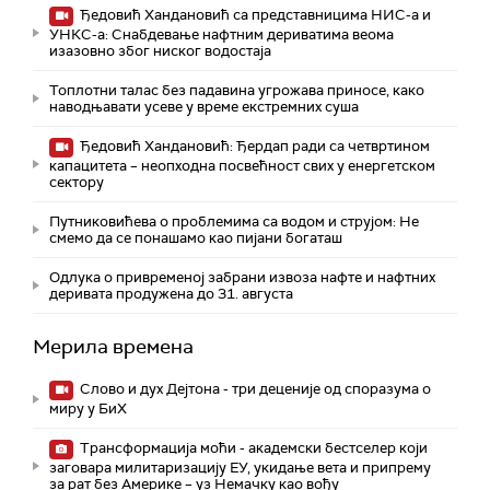
Ђедовић Хандановић са представницима НИС-а и
УНКС-а: Снабдевање нафтним дериватима веома
изазовно због ниског водостаја
Топлотни талас без падавина угрожава приносе, како
наводњавати усеве у време екстремних суша
Ђедовић Хандановић: Ђердап ради са четвртином
капацитета – неопходна посвећност свих у енергетском
сектору
Путниковићева о проблемима са водом и струјом: Не
смемо да се понашамо као пијани богаташ
Одлука о привременој забрани извоза нафте и нафтних
деривата продужена до 31. августа
Мерила времена
Слово и дух Дејтона - три деценије од споразума о
миру у БиХ
Трансформација моћи - академски бестселер који
заговара милитаризацију ЕУ, укидање вета и припрему
за рат без Америке – уз Немачку као вођу