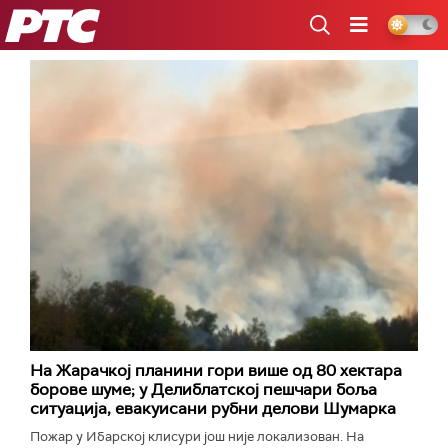
РТС
На Жарачкој планини гори више од 80 хектара
борове шуме; у Делиблатској пешчари боља
ситуација, евакуисани рубни делови Шумарка
Пожар у Ибарској клисури још није локализован. На