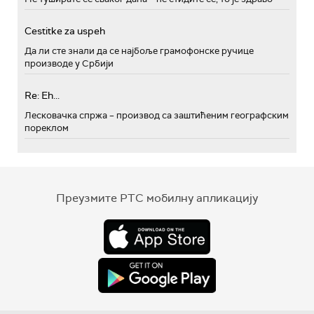
Cestitke za uspeh
Да ли сте знали да се најбоље грамофонске ручице
производе у Србији
Re: Eh...
Лесковачка спржа – производ са заштићеним географским
пореклом
Преузмите РТС мобилну апликацију