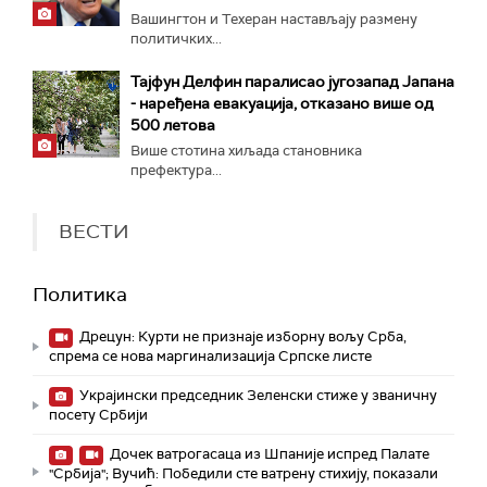
Вашингтон и Техеран настављају размену
политичких...
Тајфун Делфин паралисао југозапад Јапана
- наређена евакуација, отказано више од
500 летова
Више стотина хиљада становника
префектура...
ВЕСТИ
Политика
Дрецун: Курти не признаје изборну вољу Срба,
спрема се нова маргинализација Српске листе
Украјински председник Зеленски стиже у званичну
посету Србији
Дочек ватрогасаца из Шпаније испред Палате
"Србија"; Вучић: Победили сте ватрену стихију, показали