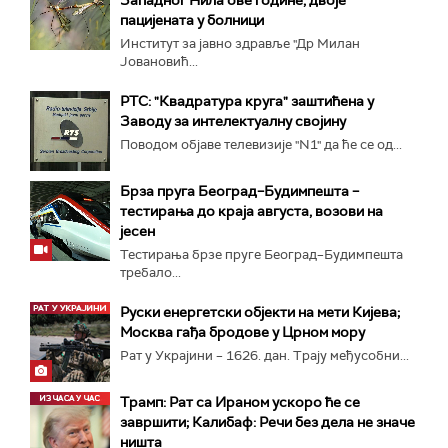
Западног Нила ове године, двоје
пацијената у болници
Институт за јавно здравље "Др Милан
Јовановић...
РТС: "Квадратура круга" заштићена у
Заводу за интелектуалну својину
Поводом објаве телевизије "N1" да ће се од...
Брза пруга Београд–Будимпешта –
тестирања до краја августа, возови на
јесен
Тестирања брзе пруге Београд–Будимпешта
требало...
Руски енергетски објекти на мети Кијева;
Москва гађа бродове у Црном мору
Рат у Украјини – 1626. дан. Трају међусобни...
Трамп: Рат са Ираном ускоро ће се
завршити; Калибаф: Речи без дела не значе
ништа