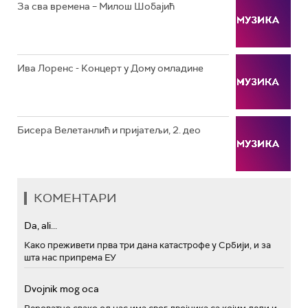
РТС МУЗИКА
За сва времена – Милош Шобајић
РТС ПОЛЕТАРАЦ
Ива Лоренс - Концерт у Дому омладине
Бисера Велетанлић и пријатељи, 2. део
КОМЕНТАРИ
Da, ali...
Како преживети прва три дана катастрофе у Србији, и за
шта нас припрема ЕУ
Dvojnik mog oca