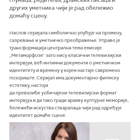
глумаца, редитеља, драмских писаца и
других уметника чији је рад обележио
домаћу сцену.
Наслов серијала симболично упућује на промену,
сазревање и уметничко преображење. Управо је
трансформација централна тема емисије.
„Метаморфозе" зато нису класични телевизијски
интервјуи, већ интимни документи о уметничком
идентитету и времену у којем настаје савремено
позориште. Серијал има документарно-филмску
естетику, настоји
да превазиђе уобичајени телевизијски формат
интервјуа и да тако гради архиву културне меморије,
бележећи искуства стваралаца чији рад одређује
идентитет домаће сцене.