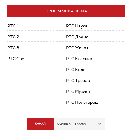
ПРОГРАМСКА ШЕМА
РТС 1
РТС Наука
РТС 2
РТС Драма
РТС 3
РТС Живот
РТС Свет
РТС Класика
РТС Коло
РТС Трезор
РТС Музика
РТС Полетарац
КАНАЛ:
ОДАБЕРИТЕ КАНАЛ