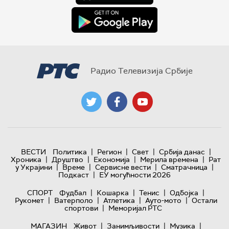
Радио Телевизија Србије
|
|
|
|
ВЕСТИ
Политика
Регион
Свет
Србија данас
|
|
|
|
Хроника
Друштво
Економија
Мерила времена
Рат
|
|
|
|
у Украјини
Време
Сервисне вести
Сматрачница
|
Подкаст
ЕУ могућности 2026
|
|
|
|
СПОРТ
Фудбал
Кошарка
Тенис
Одбојка
|
|
|
|
Рукомет
Ватерполо
Атлетика
Ауто-мото
Остали
|
спортови
Меморијал РТС
|
|
|
МАГАЗИН
Живот
Занимљивости
Музика