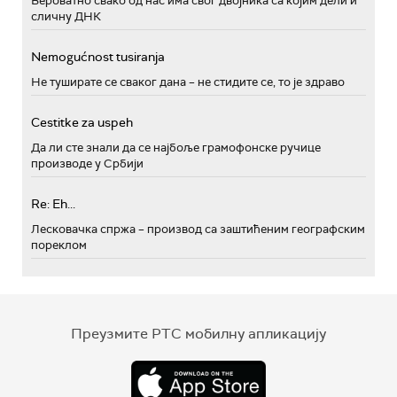
Вероватно свако од нас има свог двојника са којим дели и
сличну ДНК
Nemogućnost tusiranja
Не туширате се сваког дана – не стидите се, то је здраво
Cestitke za uspeh
Да ли сте знали да се најбоље грамофонске ручице
производе у Србији
Re: Eh...
Лесковачка спржа – производ са заштићеним географским
пореклом
Преузмите РТС мобилну апликацију