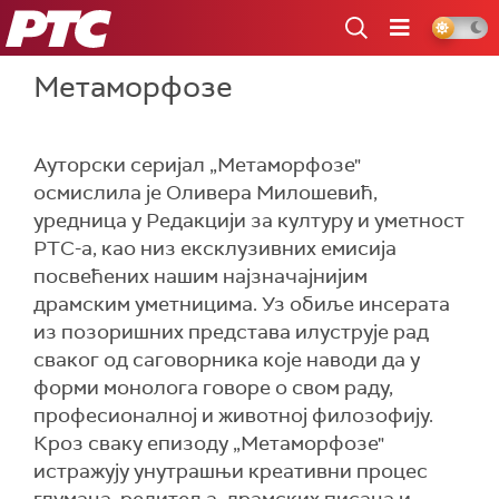
РТС
Метаморфозе
Ауторски серијал „Метаморфозе"
осмислила је Оливера Милошевић,
уредница у Редакцији за културу и уметност
РТС-а, као низ ексклузивних емисија
посвећених нашим најзначајнијим
драмским уметницима. Уз обиље инсерата
из позоришних представа илуструје рад
сваког од саговорника које наводи да у
форми монолога говоре о свом раду,
професионалној и животној филозофију.
Кроз сваку епизоду „Метаморфозе"
истражују унутрашњи креативни процес