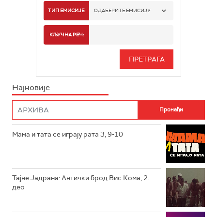
РТС 1
ТИП ЕМИСИЈЕ:
ОДАБЕРИТЕ ЕМИСИЈУ
РТС 2
СПОРТ
КЉУЧНА РЕЧ:
РТС 3
СЕРИЈА
РТС СВЕТ
ИНФО
Најновије
РТС НАУКА
ФИЛМ
РТС ДРАМА
Мама и тата се играју рата 3, 9-10
РТС ЖИВОТ
РТС КЛАСИКА
РТС КОЛО
Тајне Јадрана: Антички брод Вис Кома, 2.
део
РТС ТРЕЗОР