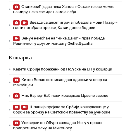
Станковић једва чека Хапоел: Оставите ове момке
на миру, нека све иде на моја леђа
Звезда са десет играча победила Нови Пазар –
гости погађали пречке, Катаи донео бодове
Земун немоћан на "Чика Дачи" - прва победа
Радничког у другом мандату Феђе Дудића
Кошарка
Кадети Србије поражени од Пољске на ЕП у кошарци
Китон Волас потписао двогодишњи уговор са
Макабијем
Ник Вајлер-Баб нови кошаркаш Црвене звезде
Шпанија прејакa за Србију, кошаркашице у
борби за бронзу на Светском првенству за јуниорке
Универзитет Обурн савладао Мегу у првом
припремном мечу на Миконосу