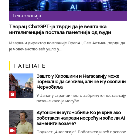
Технологијa
Творац ChatGPT-ја тврди да је вештачка
интелигенција постала паметнија од људи
Извршни директор компаније OpenAI, Сем Алтман, тврди да
је човечанство већ ушло у...
НАТЕНАНЕ
Зашто у Хирошими и Нагасакију може
нормално да се живи, али не и у околини
Чернобиља
У Јапану странци често забринуто постављају
питање како је могуће...
Аутономни аутомобили: Ко је крив ако
роботакси направи несрећу и хоће ли AI
заменити возаче?
Подкаст „Аналогија“: Роботаксији већ превозе