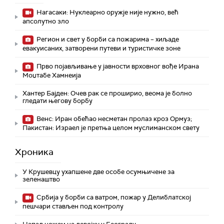
Нагасаки: Нуклеарно оружје није нужно, већ
апсолутно зло
Регион и свет у борби са пожарима – хиљаде
евакуисаних, затворени путеви и туристичке зоне
Прво појављивање у јавности врховног вође Ирана
Моџтабe Хамнеија
Хантер Бајден: Очев рак се проширио, веома је болно
гледати његову борбу
Венс: Иран обећао несметан пролаз кроз Ормуз;
Пакистан: Израел је претња целом муслиманском свету
Хроника
У Крушевцу ухапшене две особе осумњичене за
зеленаштво
Србија у борби са ватром, пожар у Делиблатској
пешчари стављен под контролу