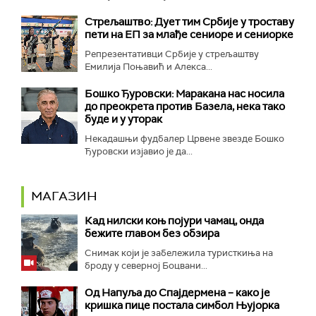
Стрељаштво: Дует тим Србије у троставу
пети на ЕП за млађе сениоре и сениорке
Репрезентативци Србије у стрељаштву
Емилија Поњавић и Алекса...
Бошко Ђуровски: Маракана нас носила
до преокрета против Базела, нека тако
буде и у уторак
Некадашњи фудбалер Црвене звезде Бошко
Ђуровски изјавио је да...
МАГАЗИН
Кад нилски коњ појури чамац, онда
бежите главом без обзира
Снимак који је забележила туристкиња на
броду у северној Боцвани...
Од Напуља до Спајдермена – како је
кришка пице постала симбол Њујорка