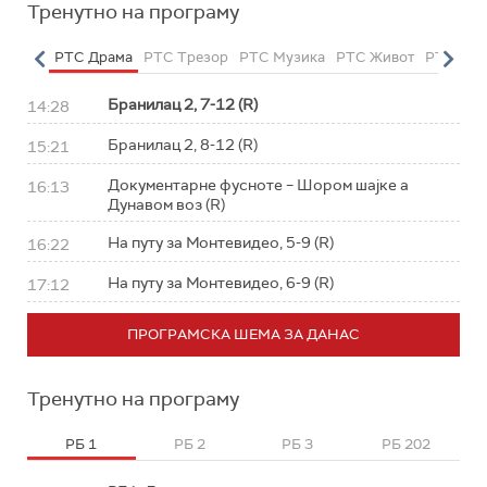
Тренутно на програму
етарац
РТС Драма
РТС Трезор
РТС Музика
РТС Живот
РТС Кла
Бранилац 2, 7-12 (R)
14:28
Бранилац 2, 8-12 (R)
15:21
Документарне фусноте – Шором шајке а
16:13
Дунавом воз (R)
На путу за Монтевидео, 5-9 (R)
16:22
На путу за Монтевидео, 6-9 (R)
17:12
ПРОГРАМСКА ШЕМА ЗА ДАНАС
Тренутно на програму
РБ 1
РБ 2
РБ 3
РБ 202