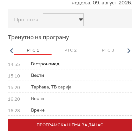
недеља, 09. август 2026.
Прогноза
Тренутно на програму
HD
РТС 1
РТС 2
РТС 3
Р
Гастрономад
14:55
Вести
15:10
Тврђава, ТВ серија
15:20
Вести
16:20
Време
16:28
ПРОГРАМСКА ШЕМА ЗА ДАНАС