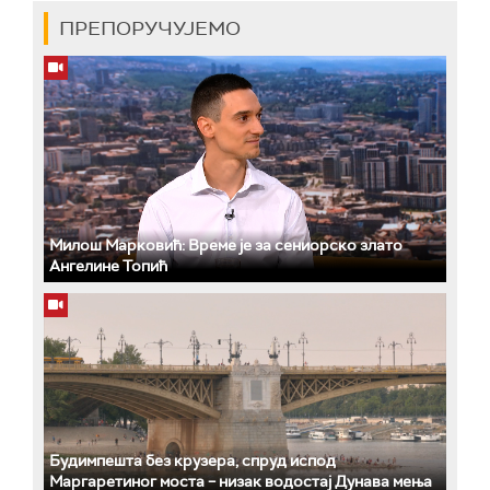
ПРЕПОРУЧУЈЕМО
Милош Марковић: Време је за сениорско злато
Ангелине Топић
Будимпешта без крузера, спруд испод
Маргаретиног моста – низак водостај Дунава мења