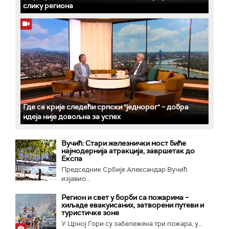
слику региона
Где се крије следећи српски "једнорог" – добра
идеја није довољна за успех
Вучић: Стари железнички мост биће
најмодернија атракција, завршетак до
Експа
Председник Србије Александар Вучић
изјавио...
Регион и свет у борби са пожарима –
хиљаде евакуисаних, затворени путеви и
туристичке зоне
У Црној Гори су забележена три пожара, у...