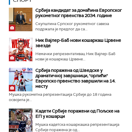
СПОРТ
Србија кандидат за домаћина Европског
рукометног првенства 2034. године
Скупштина Српског рукометног савеза
подржала је предлог да са...
Ник Вајлер-Баб нови кошаркаш Црвене
звезде
Немачки репрезентативац Ник Вајлер-Баб
нови је кошаркаш Црвене...
Србија поражена од Шведске у
драматичној завршници, "орлићи"
Европско првенство завршили на 14.
месту
Мушка рукометна репрезентација Србије до 18 година
освојила је...
Кадети Србије поражени од Пољске на
ЕП у кошарци
Мушка кадетска кошаркашка репрезентација
Србије поражена је од...