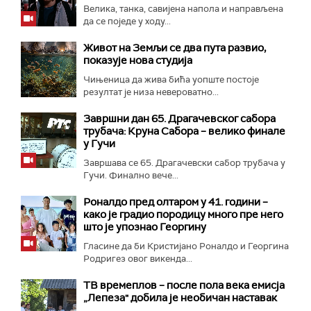
Велика, танка, савијена напола и направљена
да се поједе у ходу...
Живот на Земљи се два пута развио,
показује нова студија
Чињеница да жива бића уопште постоје
резултат је низа невероватно...
Завршни дан 65. Драгачевског сабора
трубача: Круна Сабора – велико финале
у Гучи
Завршава се 65. Драгачевски сабор трубача у
Гучи. Финално вече...
Роналдо пред олтаром у 41. години –
како је градио породицу много пре него
што је упознао Георгину
Гласине да би Кристијано Роналдо и Георгина
Родригез овог викенда...
ТВ времеплов – после пола века емисја
„Лепеза" добила је необичан наставак