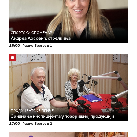
СПОРТСКИ СПОМЕНАР
Андреа Арсовић, стрелкиња
16:00
Радио Београд 1
ПРОДУЦЕНТСКЕ ПРИЧЕ
Занимање инспицијента у позоришној продукцији
17:00
Радио Београд 2