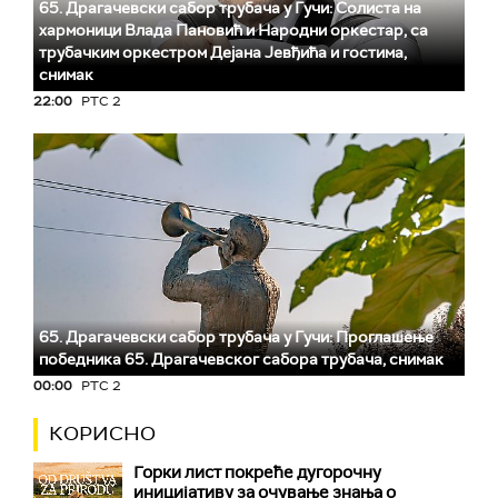
65. Драгачевски сабор трубача у Гучи: Солиста на
хармоници Влада Пановић и Народни оркестар, са
трубачким оркестром Дејана Јевђића и гостима,
снимак
22:00
РТС 2
65. Драгачевски сабор трубача у Гучи: Проглашење
победника 65. Драгачевског сабора трубача, снимак
00:00
РТС 2
КОРИСНО
Горки лист покреће дугорочну
иницијативу за очување знања о