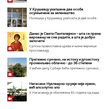
У Крушевцу ухапшене две особе
осумњичене за зеленаштво
Полиција у Крушевцу ухапсила је две особе...
Данас је Свети Пантелејмон – шта се према
веровању не сме радити, а шта је добро
започети
Српска православна црква и њени верници
прослављају...
Претежно сунчано, на истоку и југоистоку
променљиво облачно - до 36 степени
У већем делу Србије биће претежно сунчано...
Нагасаки: Нуклеарно оружје није нужно,
већ апсолутно зло
У Нагасакију је обележена 81 година од када...