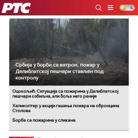
РТС
Србија у борби са ватром, пожар у
Делиблатској пешчари стављен под
контролу
Оцокољић: Ситуација са пожарима у Делиблатској
пешчари озбиљна, али боља него раније
Хеликоптер у акцији гашења пожара на обронцима
Столова
Борба са пожарима у сликама