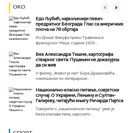
ОКО
Едо Љубић, највољенији певач
предратног Београда: Глас са америчких
плоча на 78 обртаја
Из Доњег Вакуфа преко Травника и
француског Меца, године 1933...
Век Александра Тишме, картографа
стварног света: Пуцањем не доказујеш
да си жив
У филму „Живот је леп“ Боре Драшковића,
снимљеном по литерарном...
Национално-класнo питање, совјетски
случај: О Украјини, Лењину и Султан-
Галијеву, читајући књигу Ричарда Пајпса
Говорити о „националном питању“ увек је
била клизава тема, нарочито...