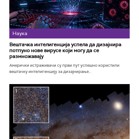
Наука
Вештачка интелигенција успела да дизајнира
потпуно нове вирусе који могу да се
размножавају
Амерички истраживачи су први пут успешно користили
вештачку интелигенцију за дизајнирање...