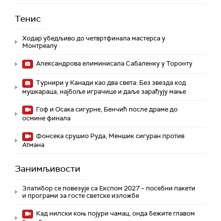
Тенис
Ходар убедљиво до четвртфинала мастерса у
Монтреалу
Александрова елиминисала Сабаленку у Торонту
Турнири у Канади као два света: Без звезда код
мушкараца, најбоље играчице и даље зарађују мање
Гоф и Осака сигурне, Бенчић после драме до
осмине финала
Фонсека срушио Руда, Меншик сигуран против
Атмана
Занимљивости
Златибор се повезује са Експом 2027 – посебни пакети
и програми за госте светске изложбе
Кад нилски коњ појури чамац, онда бежите главом