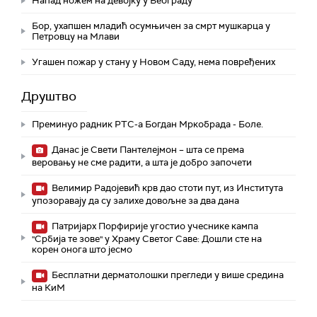
Напад ножем на девојку у Београду
Бор, ухапшен младић осумњичен за смрт мушкарца у
Петровцу на Млави
Угашен пожар у стану у Новом Саду, нема повређених
Друштво
Преминуо радник РТС-а Богдан Мркобрада - Боле.
Данас је Свети Пантелејмон – шта се према
веровању не сме радити, а шта је добро започети
Велимир Радојевић крв дао стоти пут, из Института
упозоравају да су залихе довољне за два дана
Патријарх Порфирије угостио учеснике кампа
"Србија те зове" у Храму Светог Саве: Дошли сте на
корен онога што јесмо
Бесплатни дерматолошки прегледи у више средина
на КиМ