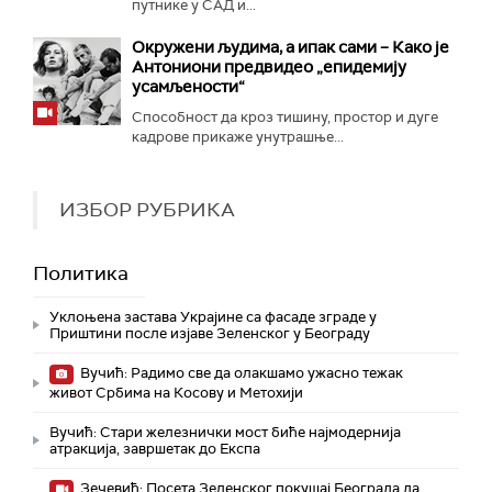
путнике у САД и...
Окружени људима, а ипак сами – Како је
Антониони предвидео „епидемију
усамљености“
Способност да кроз тишину, простор и дуге
кадрове прикаже унутрашње...
ИЗБОР РУБРИКА
Политика
Уклоњена застава Украјине са фасаде зграде у
Приштини после изјаве Зеленског у Београду
Вучић: Радимо све да олакшамо ужасно тежак
живот Србима на Косову и Метохији
Вучић: Стари железнички мост биће најмодернија
атракција, завршетак до Експа
Зечевић: Посета Зеленског покушај Београда да