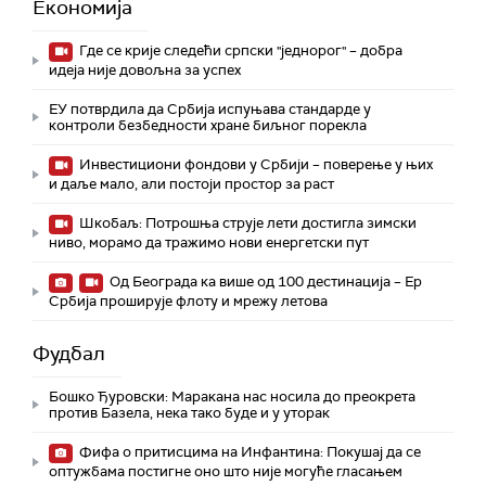
Економија
Где се крије следећи српски "једнорог" – добра
идеја није довољна за успех
ЕУ потврдила да Србија испуњава стандарде у
контроли безбедности хране биљног порекла
Инвестициони фондови у Србији – поверење у њих
и даље мало, али постоји простор за раст
Шкобаљ: Потрошња струје лети достигла зимски
ниво, морамо да тражимо нови енергетски пут
Од Београда ка више од 100 дестинација – Ер
Србија проширује флоту и мрежу летова
Фудбал
Бошко Ђуровски: Маракана нас носила до преокрета
против Базела, нека тако буде и у уторак
Фифа о притисцима на Инфантина: Покушај да се
оптужбама постигне оно што није могуће гласањем