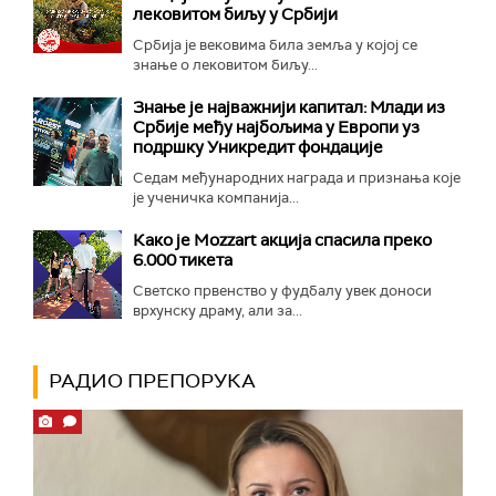
лековитом биљу у Србији
Србија је вековима била земља у којој се
знање о лековитом биљу...
Знање је најважнији капитал: Млади из
Србије међу најбољима у Европи уз
подршку Уникредит фондације
Седам међународних награда и признања које
је ученичка компанија...
Како је Mozzart акција спасила преко
6.000 тикета
Светско првенство у фудбалу увек доноси
врхунску драму, али за...
РАДИО ПРЕПОРУКА