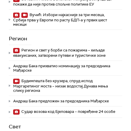
покаже да није против спољне политике ЕУ
Вучић: Избори најкасније за три месеца,
Србија прва у Европи по расту БДП-а у првих шест
месеци
Регион
Регион и свет у борби са пожарима – хиљаде
евакуисаних, затворени путеви и туристичке зоне
Андраш Бака прихватио номинацију за председника
Мађарске
Будимпешта без крузера, спруд испод
Маргаретиног моста – низак водостај Дунава мења
слику региона
Андраш Бакa предложен за председника Мађарске
Судар возова код Бјеловара – повређене 24 особе
Свет