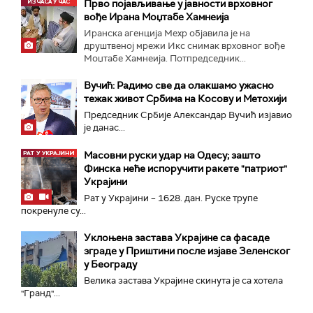
Прво појављивање у јавности врховног
вође Ирана Моџтабe Хамнеија
Иранска агенција Мехр објавила је на
друштвеној мрежи Икс снимак врховног вође
Моџтабе Хамнеија. Потпредседник...
Вучић: Радимо све да олакшамо ужасно
тежак живот Србима на Косову и Метохији
Председник Србије Александар Вучић изјавио
је данас...
Масовни руски удар на Одесу; зашто
Финска неће испоручити ракете "патриот"
Украјини
Рат у Украјини – 1628. дан. Руске трупе
покренуле су...
Уклоњена застава Украјине са фасаде
зграде у Приштини после изјаве Зеленског
у Београду
Велика заставa Украјине скинута је са хотела
"Гранд"...