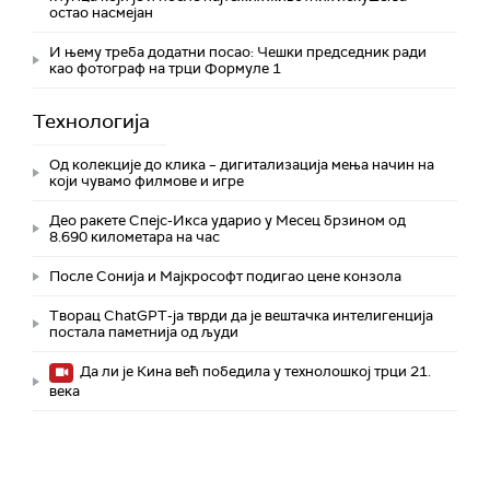
остао насмејан
И њему треба додатни посао: Чешки председник ради
као фотограф на трци Формуле 1
Технологијa
Од колекције до клика – дигитализација мења начин на
који чувамо филмове и игре
Део ракете Спејс-Икса ударио у Месец брзином од
8.690 километара на час
После Сонија и Мајкрософт подигао цене конзола
Творац ChatGPT-ја тврди да је вештачка интелигенција
постала паметнија од људи
Да ли је Кина већ победила у технолошкој трци 21.
века