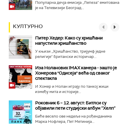
Популарна дечја емисија „Лепеза“ емитована
је на Телевизији Београд...
КУЛТУРНО
Питер Хедер: Како су хришћани
напустили хришћанство
У књизи „Хришћанство, тријумф једне
религије“ британски историчар...
Иза Ноланових IMAX камера - зашто је
Хомерова "Одисеја" већа од сваког
спектакла
И Хомер и Нолан играју по танкој жици
између мита и историје...
Роковник 6 – 12. август: Битлси су
објавили пети студијски албум ”Хелп”
Биће весело ове недеље на рођенданима
Марка Нофлера, Пет Метинија...