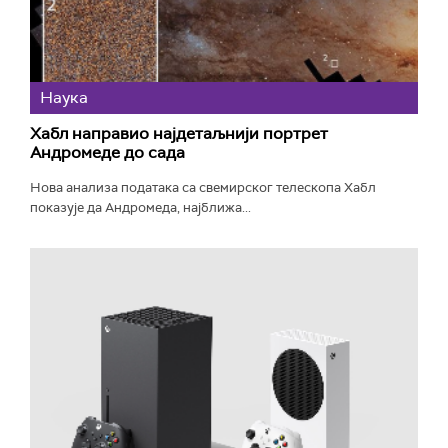
Наука
Хабл направио најдетаљнији портрет
Андромеде до сада
Нова анализа података са свемирског телескопа Хабл
показује да Андромеда, најближа...