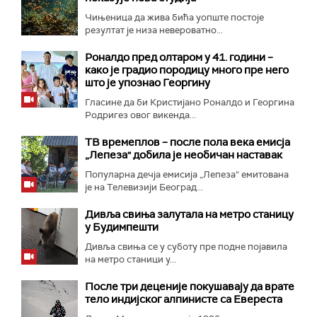
Чињеница да жива бића уопште постоје
резултат је низа невероватно...
Роналдо пред олтаром у 41. години –
како је градио породицу много пре него
што је упознао Георгину
Гласине да би Кристијано Роналдо и Георгина
Родригез овог викенда...
ТВ времеплов – после пола века емисја
„Лепеза" добила је необичан наставак
Популарна дечја емисија „Лепеза“ емитована
је на Телевизији Београд...
Дивља свиња залутала на метро станицу
у Будимпешти
Дивља свиња се у суботу пре подне појавила
на метро станици у...
После три деценије покушавају да врате
тело индијског алпинисте са Евереста