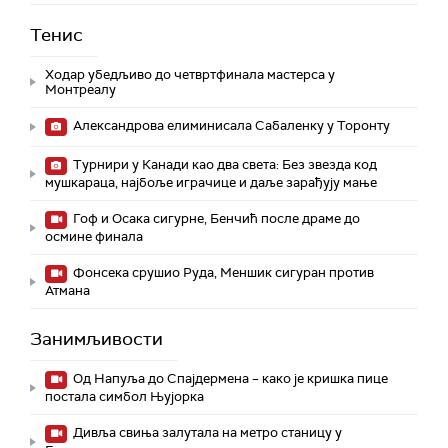
Тенис
Ходар убедљиво до четвртфинала мастерса у
Монтреалу
Александрова елиминисала Сабаленку у Торонту
Турнири у Канади као два света: Без звезда код
мушкараца, најбоље играчице и даље зарађују мање
Гоф и Осака сигурне, Бенчић после драме до
осмине финала
Фонсека срушио Руда, Меншик сигуран против
Атмана
Занимљивости
Од Напуља до Спајдермена – како је кришка пице
постала симбол Њујорка
Дивља свиња залутала на метро станицу у