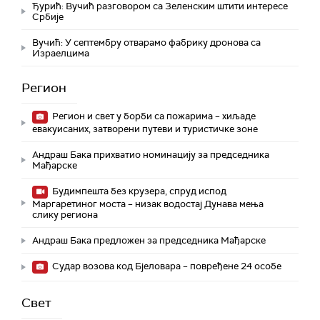
Ђурић: Вучић разговором са Зеленским штити интересе
Србије
Вучић: У септембру отварамо фабрику дронова са
Израелцима
Регион
Регион и свет у борби са пожарима – хиљаде
евакуисаних, затворени путеви и туристичке зоне
Андраш Бака прихватио номинацију за председника
Мађарске
Будимпешта без крузера, спруд испод
Маргаретиног моста – низак водостај Дунава мења
слику региона
Андраш Бакa предложен за председника Мађарске
Судар возова код Бјеловара – повређене 24 особе
Свет