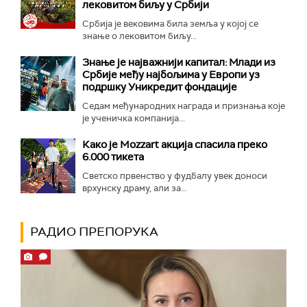
лековитом биљу у Србији
Србија је вековима била земља у којој се
знање о лековитом биљу...
Знање је најважнији капитал: Млади из
Србије међу најбољима у Европи уз
подршку Уникредит фондације
Седам међународних награда и признања које
је ученичка компанија...
Како је Mozzart акција спасила преко
6.000 тикета
Светско првенство у фудбалу увек доноси
врхунску драму, али за...
РАДИО ПРЕПОРУКА