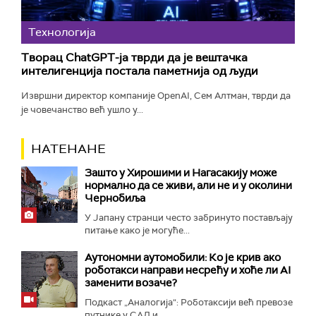
Технологијa
Творац ChatGPT-ја тврди да је вештачка
интелигенција постала паметнија од људи
Извршни директор компаније OpenAI, Сем Алтман, тврди да
је човечанство већ ушло у...
НАТЕНАНЕ
Зашто у Хирошими и Нагасакију може
нормално да се живи, али не и у околини
Чернобиља
У Јапану странци често забринуто постављају
питање како је могуће...
Аутономни аутомобили: Ко је крив ако
роботакси направи несрећу и хоће ли AI
заменити возаче?
Подкаст „Аналогија“: Роботаксији већ превозе
путнике у САД и...