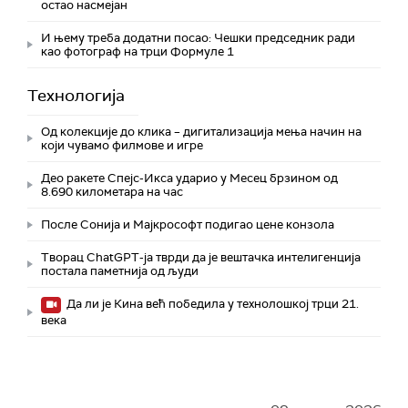
остао насмејан
И њему треба додатни посао: Чешки председник ради
као фотограф на трци Формуле 1
Технологијa
Од колекције до клика – дигитализација мења начин на
који чувамо филмове и игре
Део ракете Спејс-Икса ударио у Месец брзином од
8.690 километара на час
После Сонија и Мајкрософт подигао цене конзола
Творац ChatGPT-ја тврди да је вештачка интелигенција
постала паметнија од људи
Да ли је Кина већ победила у технолошкој трци 21.
века