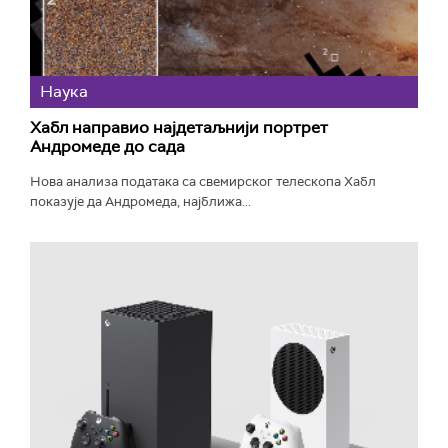
Наука
Хабл направио најдетаљнији портрет
Андромеде до сада
Нова анализа података са свемирског телескопа Хабл
показује да Андромеда, најближа...