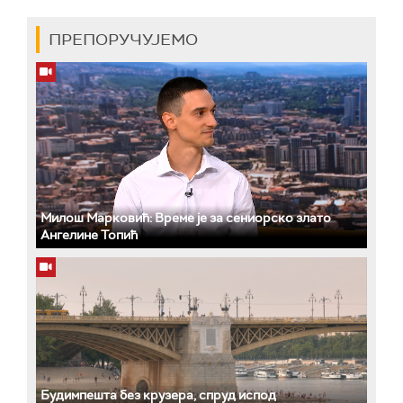
ПРЕПОРУЧУЈЕМО
Милош Марковић: Време је за сениорско злато
Ангелине Топић
Будимпешта без крузера, спруд испод