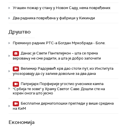
Угашен пожар у стану у Новом Саду, нема повређених
Два радника повређена у фабрици у Кикинди
Друштво
Преминуо радник РТС-а Богдан Мркобрада - Боле.
Данас је Свети Пантелејмон – шта се према
веровању не сме радити, а шта је добро започети
Велимир Радојевић крв дао стоти пут, из Института
упозоравају да су залихе довољне за два дана
Патријарх Порфирије угостио учеснике кампа
"Србија те зове" у Храму Светог Саве: Дошли сте на
корен онога што јесмо
Бесплатни дерматолошки прегледи у више средина
на КиМ
Економија