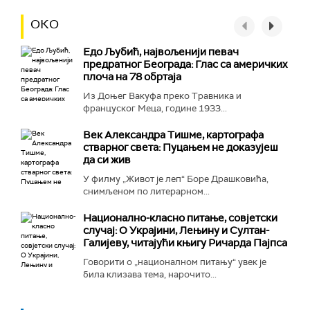
ОКО
Едо Љубић, највољенији певач
предратног Београда: Глас са америчких
плоча на 78 обртаја
Из Доњег Вакуфа преко Травника и
француског Меца, године 1933...
Век Александра Тишме, картографа
стварног света: Пуцањем не доказујеш
да си жив
У филму „Живот је леп“ Боре Драшковића,
снимљеном по литерарном...
Национално-класнo питање, совјетски
случај: О Украјини, Лењину и Султан-
Галијеву, читајући књигу Ричарда Пајпса
Говорити о „националном питању“ увек је
била клизава тема, нарочито...