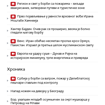
Регион и свет у борби са пожарима – хиљаде
евакуисаних, затворени путеви и туристичке зоне
Прво појављивање у јавности врховног вође Ирана
Моџтабe Хамнеија
Хантер Бајден: Очев рак се проширио, веома је болно
гледати његову борбу
Венс: Иран обећао несметан пролаз кроз Ормуз;
Пакистан: Израел је претња целом муслиманском свету
Европа на удару суше – Дунав и Рајна на
историјском минимуму, трпе енергетика и привреда
Хроника
Србија у борби са ватром, пожар у Делиблатској
пешчари стављен под контролу
Напад ножем на девојку у Београду
Бор, ухапшен младић осумњичен за смрт мушкарца у
Петровцу на Млави