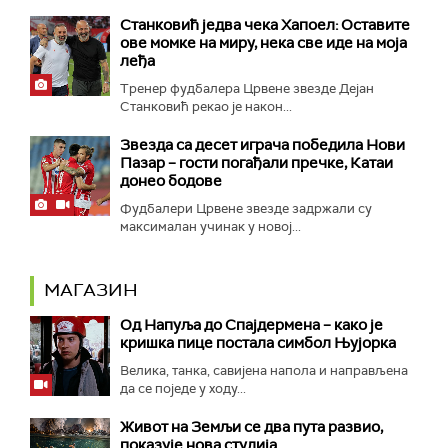
Станковић једва чека Хапоел: Оставите
ове момке на миру, нека све иде на моја
леђа
Тренер фудбалера Црвене звезде Дејан
Станковић рекао је након...
Звезда са десет играча победила Нови
Пазар – гости погађали пречке, Катаи
донео бодове
Фудбалери Црвене звезде задржали су
максималан учинак у новој...
МАГАЗИН
Од Напуља до Спајдермена – како је
кришка пице постала симбол Њујорка
Велика, танка, савијена напола и направљена
да се поједе у ходу...
Живот на Земљи се два пута развио,
показује нова студија