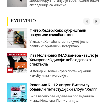
Дорџе Моруп погинуо је 1996. године током
експедиције са кинеске...
КУЛТУРНО
Питер Хедер: Како су хришћани
напустили хришћанство
У књизи „Хришћанство, тријумф једне
религије“ британски историчар...
Иза Ноланових IMAX камера - зашто је
Хомерова "Одисеја" већа од сваког
спектакла
И Хомер и Нолан играју по танкој жици
између мита и историје...
Роковник 6 – 12. август: Битлси су
објавили пети студијски албум ”Хелп”
Биће весело ове недеље на рођенданима
Марка Нофлера, Пет Метинија...