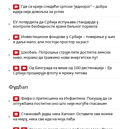
Где се крије следећи српски "једнорог" – добра
идеја није довољна за успех
ЕУ потврдила да Србија испуњава стандарде у
контроли безбедности хране биљног порекла
Инвестициони фондови у Србији – поверење у њих
и даље мало, али постоји простор за раст
Шкобаљ: Потрошња струје лети достигла зимски
ниво, морамо да тражимо нови енергетски пут
Од Београда ка више од 100 дестинација – Ер
Србија проширује флоту и мрежу летова
Фудбал
Фифа о притисцима на Инфантина: Покушај да се
оптужбама постигне оно што није могуће гласањем
Станковић једва чека Хапоел: Оставите ове момке
на миру, нека све иде на моја леђа