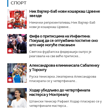
СПОРТ
Ник Вајлер-Баб нови кошаркаш Црвене
звезде
Немачки репрезентативац Ник Вајлер-Баб
нови је кошаркаш Црвене...
Фифа о притисцима на Инфантина:
Покушај да се оптужбама постигне оно
што није могуће гласањем
Светска фудбалска федерација оштро је
реаговала на све веће притиске...
Александрова елиминисала Сабаленку
у Торонту
Руска тенисерка Јекатерина Александрова
пласирала се у четвртфинале...
Ходар убедљиво до четвртфинала
мастерса у Монтреалу
Шпански тенисер Рафаел Ходар пласирао се у
четвртфинале мастерса...