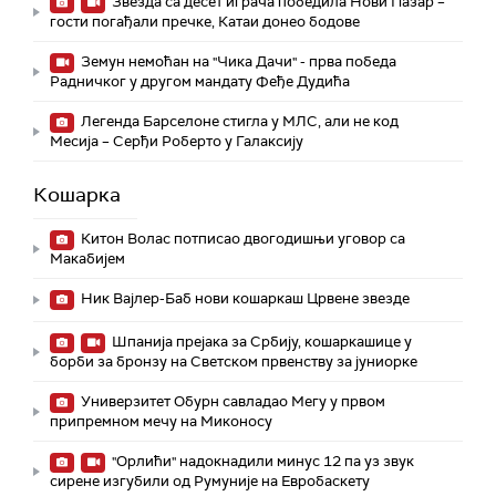
Звезда са десет играча победила Нови Пазар –
гости погађали пречке, Катаи донео бодове
Земун немоћан на "Чика Дачи" - прва победа
Радничког у другом мандату Феђе Дудића
Легенда Барселоне стигла у МЛС, али не код
Месија – Серђи Роберто у Галаксију
Кошарка
Китон Волас потписао двогодишњи уговор са
Макабијем
Ник Вајлер-Баб нови кошаркаш Црвене звезде
Шпанија прејакa за Србију, кошаркашице у
борби за бронзу на Светском првенству за јуниорке
Универзитет Обурн савладао Мегу у првом
припремном мечу на Миконосу
"Орлићи" надокнадили минус 12 па уз звук
сирене изгубили од Румуније на Евробаскету