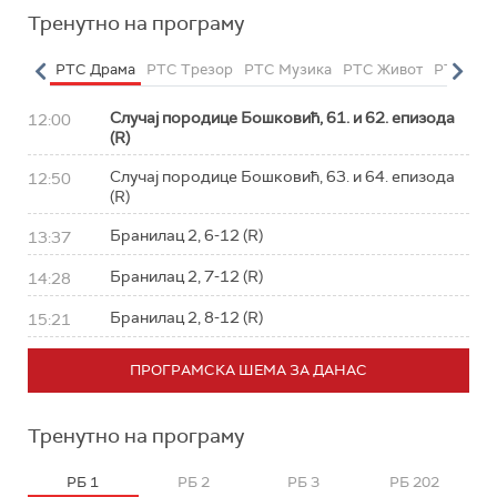
Тренутно на програму
етарац
РТС Драма
РТС Трезор
РТС Музика
РТС Живот
РТС Кла
Случај породице Бошковић, 61. и 62. епизода
12:00
(R)
Случај породице Бошковић, 63. и 64. епизода
12:50
(R)
Бранилац 2, 6-12 (R)
13:37
Бранилац 2, 7-12 (R)
14:28
Бранилац 2, 8-12 (R)
15:21
ПРОГРАМСКА ШЕМА ЗА ДАНАС
Тренутно на програму
РБ 1
РБ 2
РБ 3
РБ 202