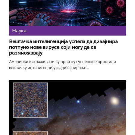
Наука
Вештачка интелигенција успела да дизајнира
потпуно нове вирусе који могу да се
размножавају
Амерички истраживачи су први пут успешно користили
вештачку интелигенцију за дизајнирање...