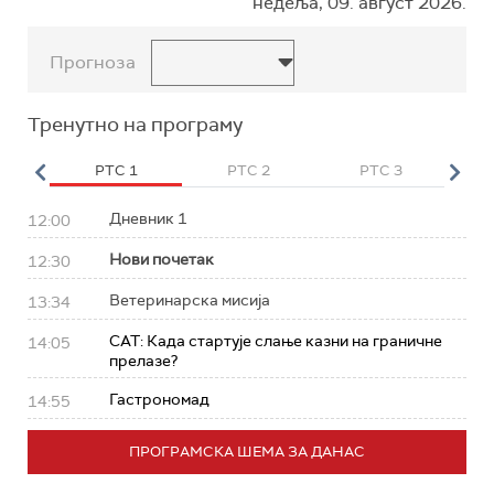
недеља, 09. август 2026.
Прогноза
Тренутно на програму
HD
РТС 1
РТС 2
РТС 3
Р
Дневник 1
12:00
Нови почетак
12:30
Ветеринарска мисија
13:34
САТ: Када стартује слање казни на граничне
14:05
прелазе?
Гастрономад
14:55
ПРОГРАМСКА ШЕМА ЗА ДАНАС