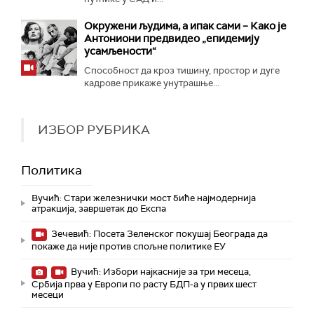
Окружени људима, а ипак сами – Како је
Антониони предвидео „епидемију
усамљености“
Способност да кроз тишину, простор и дуге
кадрове прикаже унутрашње...
ИЗБОР РУБРИКА
Политика
Вучић: Стари железнички мост биће најмодернија
атракција, завршетак до Експа
Зечевић: Посета Зеленског покушај Београда да
покаже да није против спољне политике ЕУ
Вучић: Избори најкасније за три месеца,
Србија прва у Европи по расту БДП-а у првих шест
месеци