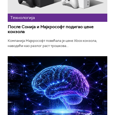
Технологијa
После Сонија и Мајкрософт подигао цене
конзола
Компанија Мајкрософт повећала је цене Xbox конзола,
наводећи као разлог раст трошкова...