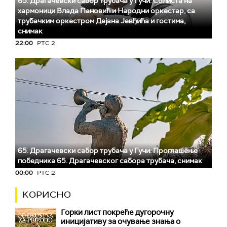
65. Драгачевски сабор трубача у Гучи: Солиста на
хармоници Влада Пановић и Народни оркестар, са
трубачким оркестром Дејана Јевђића и гостима,
снимак
22:00
РТС 2
65. Драгачевски сабор трубача у Гучи: Проглашење
победника 65. Драгачевског сабора трубача, снимак
00:00
РТС 2
КОРИСНО
Горки лист покреће дугорочну
иницијативу за очување знања о