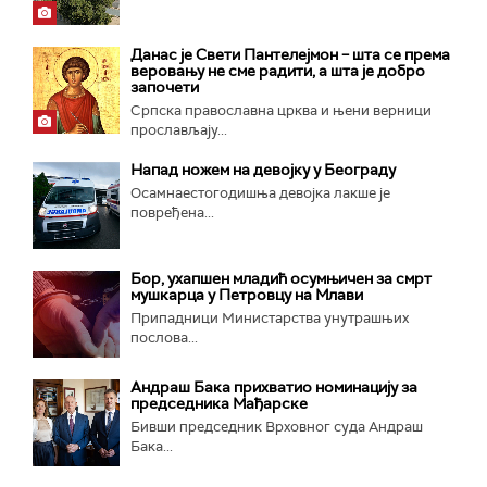
Данас је Свети Пантелејмон – шта се према
веровању не сме радити, а шта је добро
започети
Српска православна црква и њени верници
прослављају...
Напад ножем на девојку у Београду
Осамнаестогодишња девојка лакше је
повређена...
Бор, ухапшен младић осумњичен за смрт
мушкарца у Петровцу на Млави
Припадници Министарства унутрашњих
послова...
Андраш Бака прихватио номинацију за
председника Мађарске
Бивши председник Врховног суда Андраш
Бака...