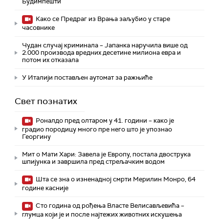
Будимпешти
Како се Предраг из Врања заљубио у старе
часовнике
Чудан случај криминала – Јапанка наручила више од
2.000 производа вредних десетине милиона евра и
потом их отказала
У Италији постављен аутомат за ражњиће
Свет познатих
Роналдо пред олтаром у 41. години – како је
градио породицу много пре него што је упознао
Георгину
Мит о Мати Хари: Завела је Европу, постала двострука
шпијунка и завршила пред стрељачким водом
Шта се зна о изненадној смрти Мерилин Монро, 64
године касније
Сто година од рођења Власте Велисављевића –
глумца који је и после најтежих животних искушења