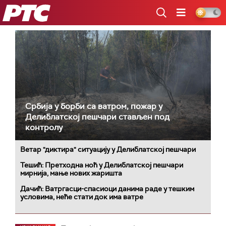
РТС
Србија у борби са ватром, пожар у
Делиблатској пешчари стављен под
контролу
Ветар "диктира" ситуацију у Делиблатској пешчари
Тешић: Претходна ноћ у Делиблатској пешчари
мирнија, мање нових жаришта
Дачић: Ватргасци-спасиоци данима раде у тешким
условима, неће стати док има ватре