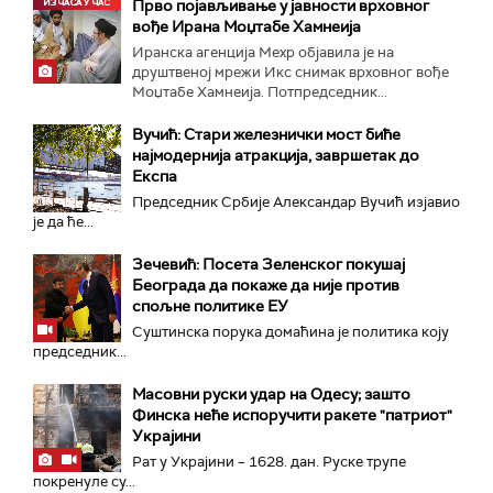
Прво појављивање у јавности врховног
вође Ирана Моџтабe Хамнеија
Иранска агенција Мехр објавила је на
друштвеној мрежи Икс снимак врховног вође
Моџтабе Хамнеија. Потпредседник...
Вучић: Стари железнички мост биће
најмодернија атракција, завршетак до
Експа
Председник Србије Александар Вучић изјавио
је да ће...
Зечевић: Посета Зеленског покушај
Београда да покаже да није против
спољне политике ЕУ
Суштинска порука домаћина је политика коју
председник...
Масовни руски удар на Одесу; зашто
Финска неће испоручити ракете "патриот"
Украјини
Рат у Украјини – 1628. дан. Руске трупе
покренуле су...