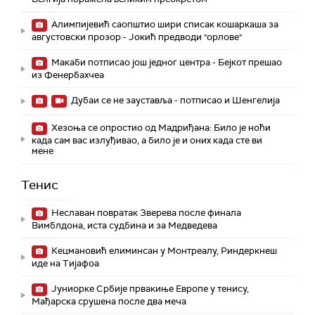
Алимпијевић саопштио шири списак кошаркаша за
августовски прозор - Јокић предводи "орлове"
Макаби потписао још једног центра - Бејкот прешао
из Фенербахчеа
Дубаи се не зауставља - потписао и Шенгелија
Хезоња се опростио од Мадриђана: Било је ноћи
када сам вас излуђивао, а било је и оних када сте ви
мене
Тенис
Неславан повратак Зверева после финала
Вимблдона, иста судбина и за Медведева
Кецмановић елиминсан у Монтреалу, Риндеркнеш
иде на Тијафоа
Јуниорке Србије првакиње Европе у тенису,
Мађарска срушена после два меча