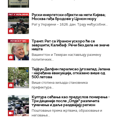
Руски енергетски објекти на мети Кијева;
Москва гађа бродове у Црном мору
Рат у Украјини – 1626. дан. Трају међусобни...
Трамп: Рат са Ираном ускоро ће се
завршити; Калибаф: Речи без дела не значе
ништа
Вашингтон и Техеран настављају размену
политичких...
Тајфун Делфин паралисао југозапад Јапана
- наређена евакуација, отказано више од
500 летова
Више стотина хиљада становника
префектура...
Култура сећања као предуслов помирења ­-
Три деценије после „Олује“ различита
тумачења и даље раздвајају регион
Поштовање према жртвама, образовање и
неговање...