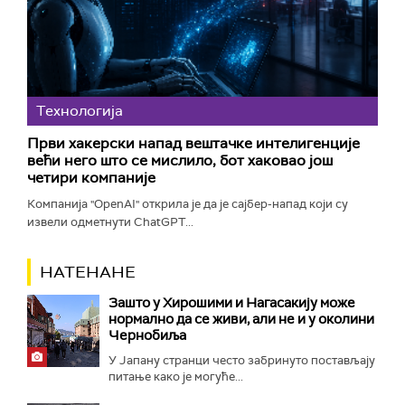
Технологијa
Први хакерски напад вештачке интелигенције
већи него што се мислило, бот хаковао још
четири компаније
Компанија "OpenAI" открила је да је сајбер-напад који су
извели одметнути ChatGPT...
НАТЕНАНЕ
Зашто у Хирошими и Нагасакију може
нормално да се живи, али не и у околини
Чернобиља
У Јапану странци често забринуто постављају
питање како је могуће...