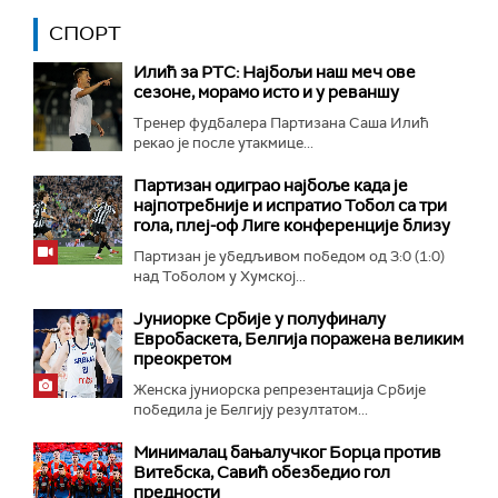
СПОРТ
Илић за РТС: Најбољи наш меч ове
сезоне, морамо исто и у реваншу
Тренер фудбалера Партизана Саша Илић
рекао је после утакмице...
Партизан одиграо најбоље када је
најпотребније и испратио Тобол са три
гола, плеј-оф Лиге конференције близу
Партизан је убедљивом победом од 3:0 (1:0)
над Тоболом у Хумској...
Јуниорке Србије у полуфиналу
Евробаскета, Белгија поражена великим
преокретом
Женска јуниорска репрезентација Србије
победила је Белгију резултатом...
Минималац бањалучког Борца против
Витебска, Савић обезбедио гол
предности