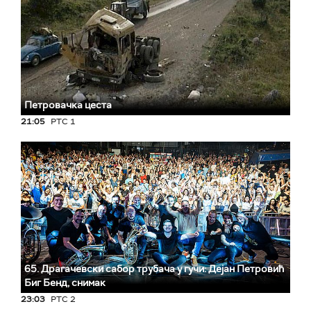
Петровачка цеста
21:05
РТС 1
65. Драгачевски сабор трубача у гучи: Дејан Петровић
Биг Бeнд, снимак
23:03
РТС 2