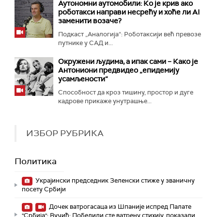
Аутономни аутомобили: Ко је крив ако
роботакси направи несрећу и хоће ли AI
заменити возаче?
Подкаст „Аналогија“: Роботаксији већ превозе
путнике у САД и...
Окружени људима, а ипак сами – Како је
Антониони предвидео „епидемију
усамљености“
Способност да кроз тишину, простор и дуге
кадрове прикаже унутрашње...
ИЗБОР РУБРИКА
Политика
Украјински председник Зеленски стиже у званичну
посету Србији
Дочек ватрогасаца из Шпаније испред Палате
"Србија"; Вучић: Победили сте ватрену стихију, показали