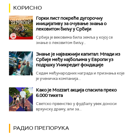
КОРИСНО
Горки лист покреће дугорочну
иницијативу за очување знања о
лековитом биљу у Србији
Србија је вековима била земља у којој се
знање о лековитом биљу...
Знање је најважнији капитал: Млади из
Србије међу најбољима у Европи уз
подршку Уникредит фондације
Седам међународних награда и признања које
је ученичка компанија...
Како је Mozzart акција спасила преко
6.000 тикета
Светско првенство у фудбалу увек доноси
врхунску драму, али за...
РАДИО ПРЕПОРУКА