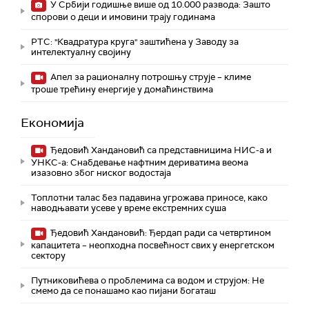
У Србији годишње више од 10.000 развода: Зашто
спорови о деци и имовини трају годинама
РТС: "Квадратура круга" заштићена у Заводу за
интелектуалну својину
Апел за рационалну потрошњу струје – климе
троше трећину енергије у домаћинствима
Економија
Ђедовић Хандановић са представницима НИС-а и
УНКС-а: Снабдевање нафтним дериватима веома
изазовно због ниског водостаја
Топлотни талас без падавина угрожава приносе, како
наводњавати усеве у време екстремних суша
Ђедовић Хандановић: Ђердап ради са четвртином
капацитета – неопходна посвећност свих у енергетском
сектору
Путниковићева о проблемима са водом и струјом: Не
смемо да се понашамо као пијани богаташ