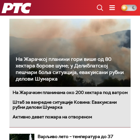
РТС
На Жарачкој планини гори више од 80
хектара борове шуме; у Делиблатској
пешчари боља ситуација, евакуисани рубни
делови Шумарка
На Жарачким планинама око 200 хектара под ватром
Штаб за ванредне ситуације Ковина: Евакуисани
рубни делови Шумарка
Активно девет пожара на отвореном
Варљиво лето – температура до 37