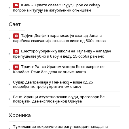
Книн – Хрвати славе "Олују", Срби се сећају
погрома и тугују за изгубљеним огњиштем
Свет
Тајфун Делфин паралисао југозапад Јапана -
наређена евакуација, отказано више од 500 летова
Шесторо убијених у школи на Тајланду – нападач
пре пуцњаве убио и бабу и деду, 15 особа рањено
Трамп: Рат са Ираном ускоро ће се завршити;
Калибаф: Речи без дела не значе ништа
Судар два трамваја у Немачкој – више од 25
повређених, троје у критичном стању
Венс: Иранци изузетно тешки људи, преговори ће
потрајати; две експлозије код Ормуза
Хроника
Тужилаштво покренуло истрагу поводом напада на