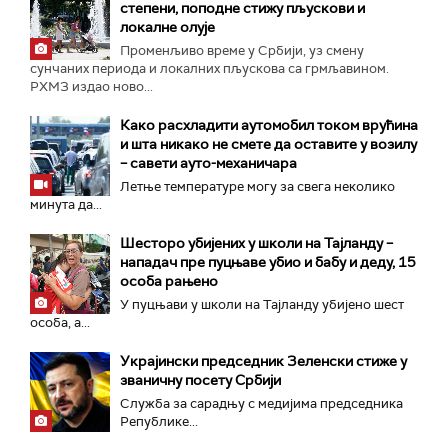
степени, поподне стижу пљускови и
локалне олује
Променљиво време у Србији, уз смену
сунчаних периода и локалних пљускова са грмљавином.
РХМЗ издао ново...
Како расхладити аутомобил током врућина
и шта никако не смете да оставите у возилу
– савети ауто-механичара
Летње температуре могу за свега неколико
минута да...
Шесторо убијених у школи на Тајланду –
нападач пре пуцњаве убио и бабу и деду, 15
особа рањено
У пуцњави у школи на Тајланду убијено шест
особа, а...
Украјински председник Зеленски стиже у
званичну посету Србији
Служба за сарадњу с медијима председника
Републике...