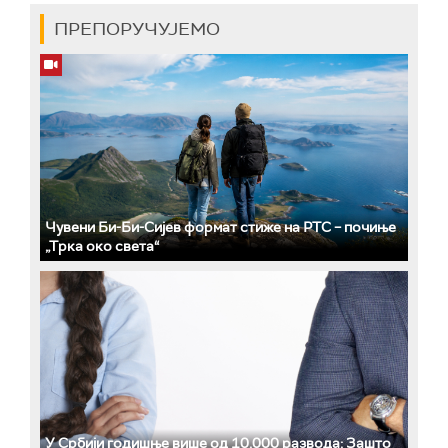
ПРЕПОРУЧУЈЕМО
Чувени Би-Би-Сијев формат стиже на РТС – почиње
„Трка око света“
У Србији годишње више од 10.000 развода: Зашто