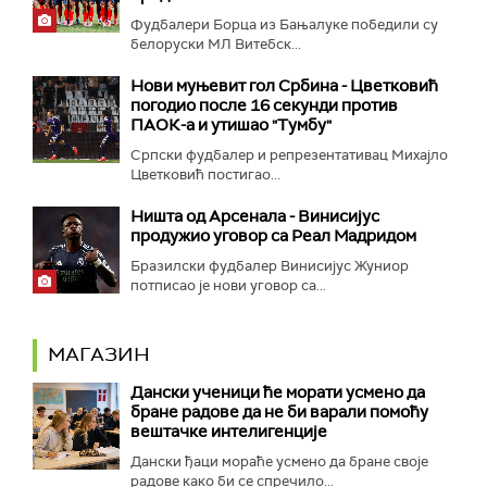
Фудбалери Борца из Бањалуке победили су
белоруски МЛ Витебск...
Нови муњевит гол Србина - Цветковић
погодио после 16 секунди против
ПАОК-а и утишао "Тумбу"
Српски фудбалер и репрезентативац Михајло
Цветковић постигао...
Ништа од Арсенала - Винисијус
продужио уговор са Реал Мадридом
Бразилски фудбалер Винисијус Жуниор
потписао је нови уговор са...
МАГАЗИН
Дански ученици ће морати усмено да
бране радове да не би варали помоћу
вештачке интелигенције
Дански ђаци мораће усмено да бране своје
радове како би се спречило...