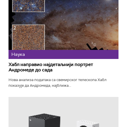
Наука
Хабл направио најдетаљнији портрет
Андромеде до сада
Нова анализа података са свемирског телескопа Хабл
показује да Андромеда, најближа...