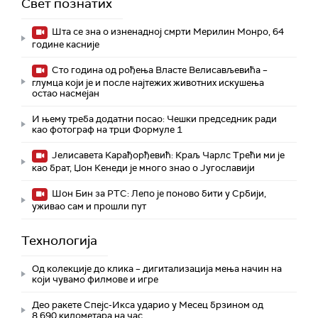
Свет познатих
Шта се зна о изненадној смрти Мерилин Монро, 64
године касније
Сто година од рођења Власте Велисављевића –
глумца који је и после најтежих животних искушења
остао насмејан
И њему треба додатни посао: Чешки председник ради
као фотограф на трци Формуле 1
Јелисавета Карађорђевић: Краљ Чарлс Трећи ми је
као брат, Џон Кенеди је много знао о Југославији
Шон Бин за РТС: Лепо је поново бити у Србији,
уживао сам и прошли пут
Технологијa
Од колекције до клика – дигитализација мења начин на
који чувамо филмове и игре
Део ракете Спејс-Икса ударио у Месец брзином од
8.690 километара на час