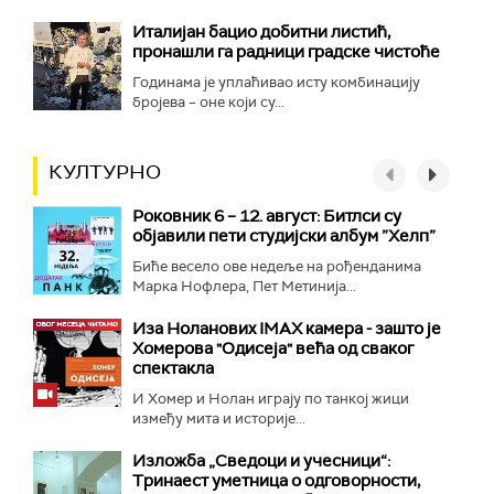
Италијан бацио добитни листић,
пронашли га радници градске чистоће
Годинама је уплаћивао исту комбинацију
бројева – оне који су...
КУЛТУРНО
Роковник 6 – 12. август: Битлси су
објавили пети студијски албум ”Хелп”
Биће весело ове недеље на рођенданима
Марка Нофлера, Пет Метинија...
Иза Ноланових IMAX камера - зашто је
Хомерова "Одисеја" већа од сваког
спектакла
И Хомер и Нолан играју по танкој жици
између мита и историје...
Изложба „Сведоци и учесници“:
Тринаест уметница о одговорности,