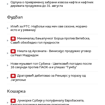
Одлука о привременој забрани извоза нафте и нафтних
деривата продужена до 31. августа
Фудбал
Илић за РТС: Најбољи наш меч ове сезоне, морамо
исто и у реваншу
Минималац бањалучког Борца против Витебска,
Савић обезбедио гол предности
Ништа од Арсенала - Винисијус продужио уговор
са Реал Мадридом
Нови муњевит гол Србина - Цветковић погодио после
16 секунди против ПАОК-а и утишао "Тумбу"
Драгојевић дебитовао за Ренџерс у поразу од
Јагјелоње
Кошарка
Јуниорке Србије у полуфиналу Евробаскета,
Белгија поражена великим преокретом