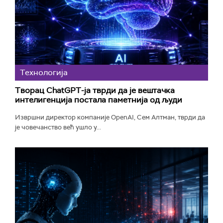
Технологијa
Творац ChatGPT-ја тврди да је вештачка
интелигенција постала паметнија од људи
Извршни директор компаније OpenAI, Сем Алтман, тврди да
је човечанство већ ушло у...