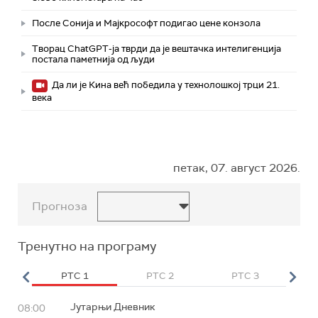
После Сонија и Мајкрософт подигао цене конзола
Творац ChatGPT-ја тврди да је вештачка интелигенција
постала паметнија од људи
Да ли је Кина већ победила у технолошкој трци 21.
века
петак, 07. август 2026.
Прогноза
Тренутно на програму
HD
РТС 1
РТС 2
РТС 3
Р
Јутарњи Дневник
08:00