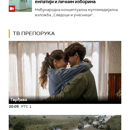
емпатији и личним изборима
Међународна концептуална мултимедијална
изложба „Сведоци и учесници"...
ТВ ПРЕПОРУКА
Тврђава
20:05
РТС 1