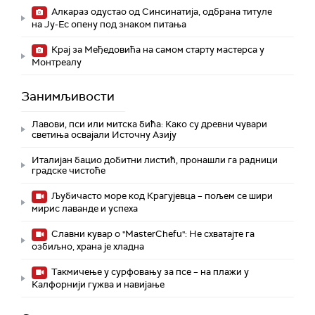
Алкараз одустао од Синсинатија, одбрана титуле
на Ју-Ес опену под знаком питања
Крај за Међедовића на самом старту мастерса у
Монтреалу
Занимљивости
Лавови, пси или митска бића: Како су древни чувари
светиња освајали Источну Азију
Италијан бацио добитни листић, пронашли га радници
градске чистоће
Љубичасто море код Крагујевца – пољем се шири
мирис лаванде и успеха
Славни кувар о "MasterChefu": Не схватајте га
озбиљно, храна је хладна
Такмичење у сурфовању за псе – на плажи у
Калфорнији гужва и навијање