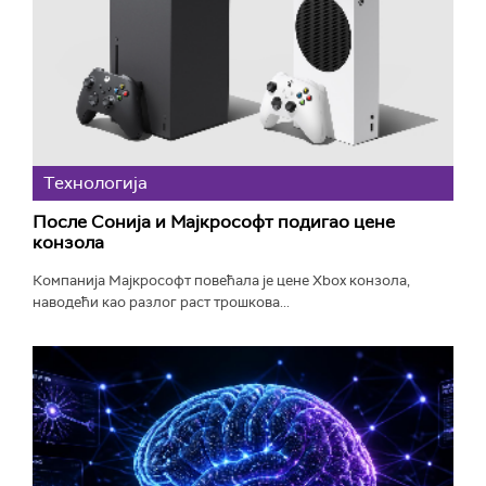
Технологијa
После Сонија и Мајкрософт подигао цене
конзола
Компанија Мајкрософт повећала је цене Xbox конзола,
наводећи као разлог раст трошкова...