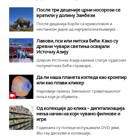
После три деценије црни носорози се
вратили у долину Замбези
После деценија борбе са криволовом и
нестанком једне од најпрепознатљивијих...
Лавови, пси или митска бића: Како су
древни чувари светиња освајали
Источну Азију
Широм Источне Азије камене статуе чудесних
полумитских бића стражаре...
Да ли наша планета изгледа као кромпир
или као плави кликер
Најновији приказ Земљиног гравитационог
поља који је објавила...
Од колекције до клика – дигитализација
мења начин на који чувамо филмове и
игре
Годинама су полице испуњавали DVD-јеви,
Blu-ray дискови и колекције...