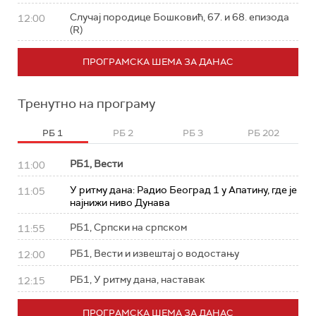
Случај породице Бошковић, 67. и 68. епизода
12:00
(R)
ПРОГРАМСКА ШЕМА ЗА ДАНАС
Тренутно на програму
РБ 1
РБ 2
РБ 3
РБ 202
РБ1, Вести
11:00
У ритму дана: Радио Београд 1 у Апатину, где је
11:05
најнижи ниво Дунава
РБ1, Српски на српском
11:55
РБ1, Вести и извештај о водостању
12:00
РБ1, У ритму дана, наставак
12:15
ПРОГРАМСКА ШЕМА ЗА ДАНАС