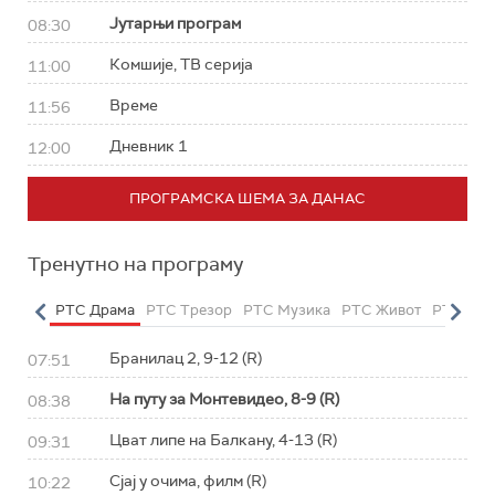
Јутарњи програм
08:30
Комшије, ТВ серија
11:00
Време
11:56
Дневник 1
12:00
ПРОГРАМСКА ШЕМА ЗА ДАНАС
Тренутно на програму
етарац
РТС Драма
РТС Трезор
РТС Музика
РТС Живот
РТС Кла
Бранилац 2, 9-12 (R)
07:51
На путу за Монтевидео, 8-9 (R)
08:38
Цват липе на Балкану, 4-13 (R)
09:31
Сјај у очима, филм (R)
10:22