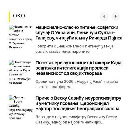
ОКО
Национално-класнo питање, совјетски
случај: О Украјини, Лењину и Султан-
Галијеву, читајући књигу Ричарда Пајпса
Говорити о „националном питању“ увек је
била клизава тема, нарочито...
Почетак ере аутономних AI хакера: Када
вештачка интелигенција прогласи
независност од својих твораца
Средином јула 2026. „Hugging Face“, највећа
светска платформа...
Приче о Веску Савићу, неуропсихијатру
и уметнику псовања: Церомонијал
мајстор последњег београдског салона
Легенде о неуропсихијатру Веселину Веску
Савићу, једној од најоригиналнијих...