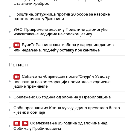
шта значи храброст
Приштина, оптужница против 20 особа за наводне
ратне злочине у Ђаковици
УНС: Привремене власти у Приштини да омогуће
извештавање медијима на српском језику
Вучић: Расписивање избора у наредним данима
или недељама, поднећу оставку пре кампање
Регион
Сећање на убијене дан после "Олује" у Уздољу,
посланица на комеморацији прочитала сведочење
једине преживеле
Обележено 85 година од злочина у Пребиловцима
Срби прогнани из Книна чувају једино преостало благо
– језик и обичаје
Обележавање 85 година од злочина над
Србима у Пребиловцима