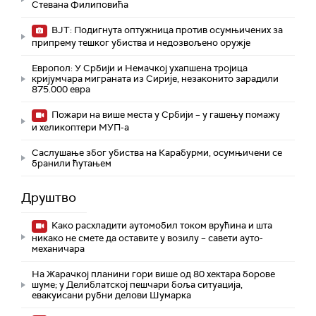
Стевана Филиповића
ВЈТ: Подигнута оптужница против осумњичених за
припрему тешког убиства и недозвољено оружје
Европол: У Србији и Немачкој ухапшена тројица
кријумчара миграната из Сирије, незаконито зарадили
875.000 евра
Пожари на више места у Србији – у гашењу помажу
и хеликоптери МУП-а
Саслушање због убиства на Карабурми, осумњичени се
бранили ћутањем
Друштво
Како расхладити аутомобил током врућина и шта
никако не смете да оставите у возилу – савети ауто-
механичара
На Жарачкој планини гори више од 80 хектара борове
шуме; у Делиблатској пешчари боља ситуација,
евакуисани рубни делови Шумарка