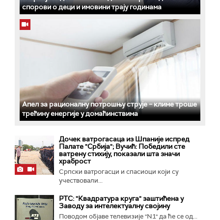
спорови о деци и имовини трају годинама
Апел за рационалну потрошњу струје – климе троше
трећину енергије у домаћинствима
Дочек ватрогасаца из Шпаније испред
Палате "Србија"; Вучић: Победили сте
ватрену стихију, показали шта значи
храброст
Српски ватрогасци и спасиоци који су
учествовали...
РТС: "Квадратура круга" заштићена у
Заводу за интелектуалну својину
Поводом објаве телевизије "N1" да ће се од...