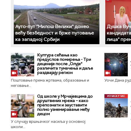
Ауто-пут "Милош Велики" донео
Душка Вуч
већу безбедност и брже путовање
кандидата
ка западној Србији
лица" пре
Култура сећања као
предуслов помирења ­- Три
деценије после „Олује“
различита тумачења и даље
раздвајају регион
Поштовање према жртвама, образовање и
Уочи Дана руда
неговање...
Од школе у Мрчајевцима до
друштвених мрежа – како
препознати и зауставити
полно узнемиравање међу
децом
У случају вршњачког насиља у основној
школи...