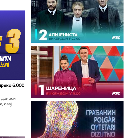
 преко 6.000
к доноси
, овај
zart
ла...