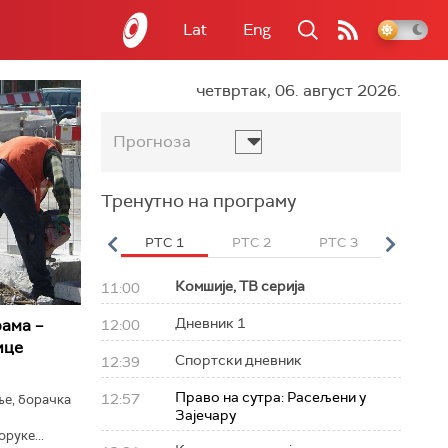
Lat
Eng
четвртак, 06. август 2026.
Прогноза
Тренутно на програму
вет
РТС HD
РТС 1
РТС 2
РТС 3
РТС Св
Комшије, ТВ серија
11:00
Дневник 1
ама –
12:00
ице
Спортски дневник
12:39
Право на сутра: Расељени у
12:57
ње, борачка
Зајечару
руке...