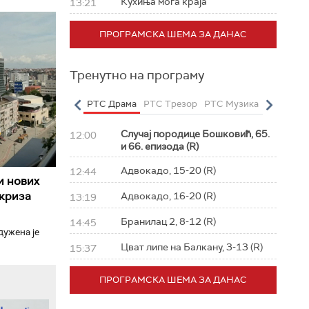
Кухиња мога краја
13:21
ПРОГРАМСКА ШЕМА ЗА ДАНАС
Тренутно на програму
о
РТС Полетарац
РТС Драма
РТС Трезор
РТС Музика
РТС Жив
Случај породице Бошковић, 65.
12:00
и 66. епизода (R)
Адвокадо, 15-20 (R)
12:44
и нових
 криза
Адвокадо, 16-20 (R)
13:19
Бранилац 2, 8-12 (R)
14:45
дужена је
Цват липе на Балкану, 3-13 (R)
15:37
ПРОГРАМСКА ШЕМА ЗА ДАНАС