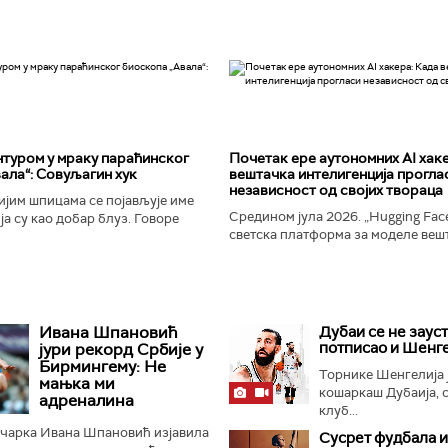
туром у мраку параћинског
Почетак ере аутономних AI хак
ала“: Совуљагин хук
вештачка интелигенција прогла
независност од својих твораца
јим шпицама се појављује име
Средином јула 2026. „Hugging Face
а су као добар блуз. Говоре
светска платформа за моделе веш
ености и издаји, о крхкости
интелигенције, постала је мета до
јала, о залудности...
незабележеног сајбер-напада. Аут
Ивана Шпановић
Дубаи се не зауст
потписао и Шенг
јури рекорд Србије у
Бирмингему: Не
Торнике Шенгелија 
мањка ми
кошаркаш Дубаија, 
адреналина
клуб...
ичарка Ивана Шпановић изјавила
Сусрет фудбала и