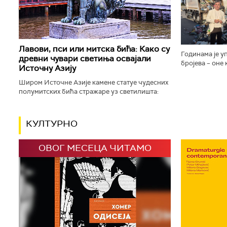
„плавог кликер
Лавови, пси или митска бића: Како су
Годинама је у
древни чувари светиња освајали
бројева – оне
Источну Азију
значење јер с
драгу особу. С
Широм Источне Азије камене статуе чудесних
полумитских бића стражаре уз светилишта:
будистичке, конфучијанске, таоистичке и
шинто храмове, али и маузолеје...
КУЛТУРНО
ОВОГ МЕСЕЦА ЧИТАМО