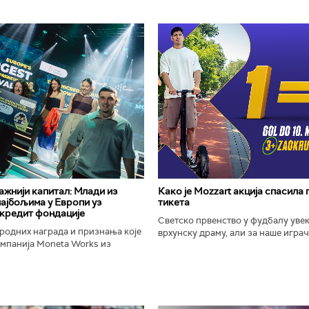
важнији капитал: Млади из
Како је Mozzart акција спасила
најбољима у Европи уз
тикета
кредит фондације
Светско првенство у фудбалу уве
родних награда и признања које
врхунску драму, али за наше играче
омпанија Moneta Works из
шампионат остаће упамћен по Moz
е "Милева Марић Ајнштајн" из
промоцији која је потпуно промени
ојила на највећем...