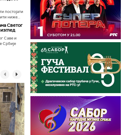
ти постојати
ити ниже...
ама Светог
 изглед
г Саве и
е Србије