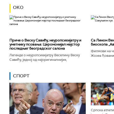
ОКО
Приче о Веску Савићу, неуропсихијатру и
Са Лином Вен
уметнику псовања: Церомонијал мајстор
биоскопа „Ав
последњег београдског салона
Филмови на чи
Легенде о неуропсихијатру Веселину Веску
Жозеа Ђованиј
Савићу, једној од најоригиналнијих,
нешто о усамљ
најколоритнијих, најраскошнијих,
људског матери
најконтроверзнијих и најлуђих особа у
Београду...
СПОРТ
Српска атлет