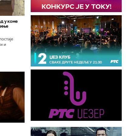
д у коме
гиње
постаје
и и
оград, град
..