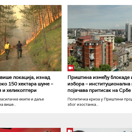
РТС Класика
РТС Кол
више локација, изнад
Приштина између блокаде 
око 150 хектара шуме –
избора – институционална
 и хеликоптери
појачава притисак на Србе
пасилачке екипе и даље
Политичка криза у Приштини про
а више...
због изостанка...