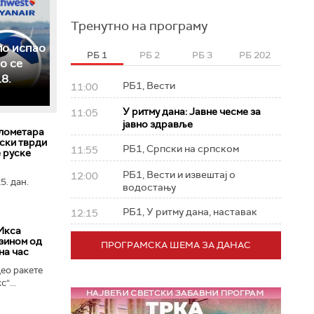
Тренутно на програму
ло испао
РБ 1
РБ 2
РБ 3
РБ 202
о се
8.
РБ1, Вести
11:00
У ритму дана: Јавне чесме за
11:05
јавно здравље
лометара
ски тврди
РБ1, Српски на српском
11:55
е руске
РБ1, Вести и извештај о
12:00
5. дан.
водостању
РБ1, У ритму дана, наставак
12:15
Икса
зином од
ПРОГРАМСКА ШЕМА ЗА ДАНАС
на час
ео ракете
“...