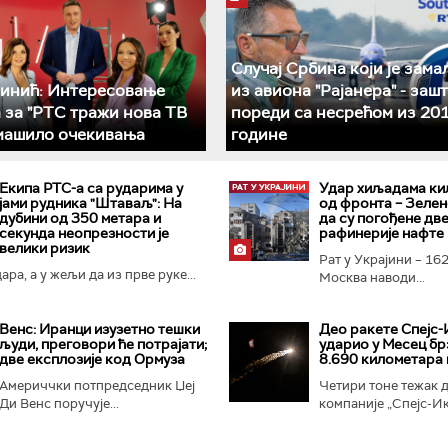
Случај Србина који је зама
инић: Интересовање
из авиона "Рајанера" - зашт
 за "РТС тражи нова ТВ
пореди са несрећом из 201
машило очекивања
године
Екипа РТС-а са рударима у
Удар хиљадама ки
јами рудника "Штаваљ": На
од фронта – Зелен
дубини од 350 метара и
да су погођене дв
секунда неопрезности је
рафинерије нафте
велики ризик
Рат у Украјини – 162
ра, а у жељи да из прве руке...
Москва наводи...
Венс: Иранци изузетно тешки
Део ракете Спејс-
људи, преговори ће потрајати;
ударио у Месец бр
две експлозије код Ормуза
8.690 километара 
Америччки потпредседник Џеј
Четири тоне тежак д
Ди Венс поручује...
компаније „Спејс-Икс