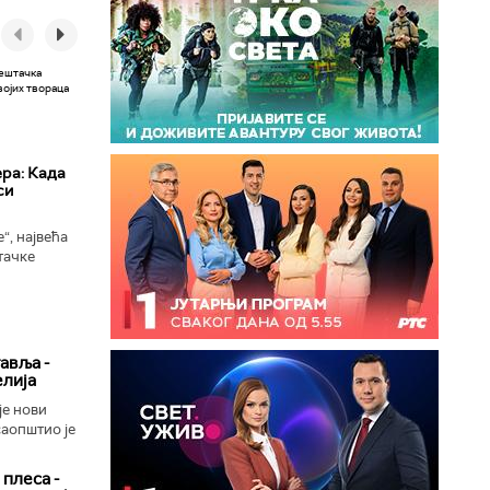
ера: Када
си
“, највећа
тачке
 сада
ономни...
авља -
елија
је нови
саопштио је
 плеса -