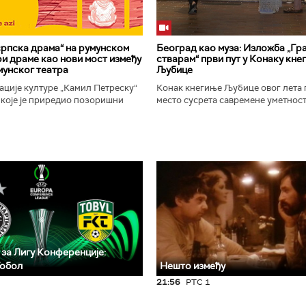
рпска драма“ на румунском
Београд као муза: Изложба „Гра
ири драме као нови мост између
стварам“ први пут у Конаку кне
мунског театра
Љубице
ције културе „Камил Петреску“
Конак кнегиње Љубице овог лета 
 које је приредио позоришни
место сусрета савремене уметност
-а Слободан Савић, представља
историјског наслеђа. Изложба „Бе
ску драмску књижевност...
у коме стварам", је традиционални.
 за Лигу Конференције:
Тобол
Нешто између
21:56
РТС 1