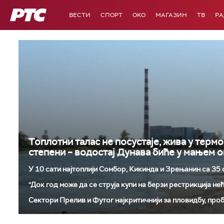
РТС
ВЕСТИ
СПОРТ
OKO
МАГАЗИН
ТВ
Р
Топлотни талас не посустаје, жива у терм
степени – водостај Дунава биће у мањем о
У 10 сати најтоплији Сомбор, Кикинда и Зрењанин са 35
"Док год може да се струја купи на берзи рестрикција нећ
Сектори Прелив и Футог најкритичнији за пловидбу, про