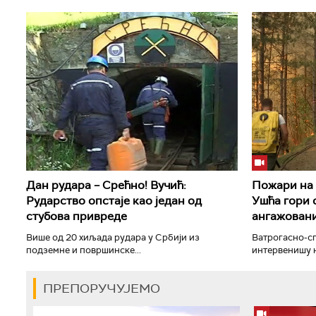
Дан рудара – Срећно! Вучић:
Пожари на 
Рударство опстаје као један од
Ушћа гори 
стубова привреде
ангажовани
Више од 20 хиљада рудара у Србији из
Ватрогасно-с
подземне и површинске...
интервенишу н
ПРЕПОРУЧУЈЕМО