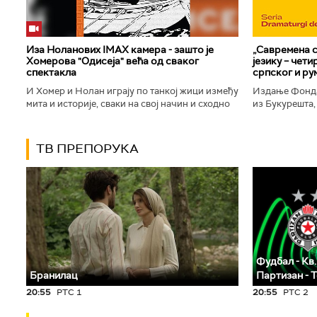
Иза Ноланових IMAX камера - зашто је
„Савремена с
Хомерова "Одисеја" већа од сваког
језику – чет
спектакла
српског и ру
И Хомер и Нолан играју по танкој жици између
Издање Фонда
мита и историје, сваки на свој начин и сходно
из Букурешта,
духу свог времена. Овај други је направио
критичар РТС
филм који је после...
савремену срп
ТВ ПРЕПОРУКА
Фудбал - Кв.
Бранилац
Партизан - 
20:55
РТС 1
20:55
РТС 2