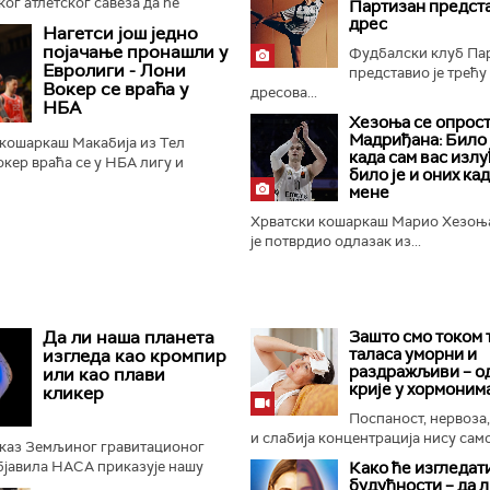
ског атлетског савеза да ће
Партизан предст
у државног рекорда и уједно
дрес
Нагетси још једно
тата на свету...
појачање пронашли у
Фудбалски клуб Па
Евролиги - Лони
представио је трећу
Вокер се враћа у
дресова...
НБА
Хезоња се опрост
Мадриђана: Било 
кошаркаш Макабија из Тел
када сам вас излу
кер враћа се у НБА лигу и
било је и оних кад
вер нагетсе, пренели су
мене
и...
Хрватски кошаркаш Марио Хезоњ
је потврдио одлазак из...
Да ли наша планета
Зашто смо током 
таласа уморни и
изгледа као кромпир
раздражљиви – о
или као плави
крије у хормоним
кликер
Поспаност, нервоза
и слабија концентрација нису само.
иказ Земљиног гравитационог
објавила НАСА приказује нашу
Како ће изгледат
будућности – да 
кромпир", уместо познатог