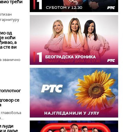
авио трећи
ртизан
 гарнитуру
ио од
је ноћи
ђивао, а
а сте ви
а званично
топлотног
дговор се
а
, главобоља
..
и људи
ли и даље