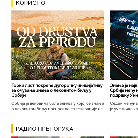
КОРИСНО
Горки лист покреће дугорочну иницијативу
Знање је нај
за очување знања о лековитом биљу у
Србије међу 
Србији
подршку Уни
Србија је вековима била земља у којој се знање
Седам међуна
о лековитом биљу преносило са генерације на
је ученичка к
генерацију. Људи су познавали биљке које
Техничке школ
расту око њих, знали...
Новог Сада осв
РАДИО ПРЕПОРУКА