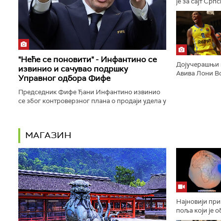
је за сајт Срп
тежити обарањ
најбољег резул
"Неће се поновити" - Инфантино се
Дојучерашњи 
извинио и сачувао подршку
Авива Лони Во
Управног одбора Фифе
играће за Ден
амерички медиј
Председник Фифе Ђани Инфантино извинио
се због контроверзног плана о продаји удела у
комерцијалним правима за Светско првенство
приватним инвеститорима...
МАГАЗИН
Најновији пр
поља који је 
планету као „