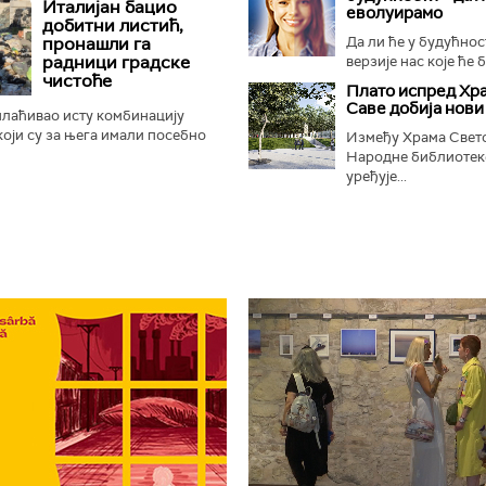
Италијан бацио
еволуирамо
а", што је изазвало...
добитни листић,
пронашли га
Да ли ће у будућнос
радници градске
верзије нас које ће б
чистоће
Плато испред Хр
Саве добија нови
плаћивао исту комбинацију
 који су за њега имали посебно
Између Храма Свето
у били везани за успомену на
Народне библиотек
ваки пут исти...
уређује...