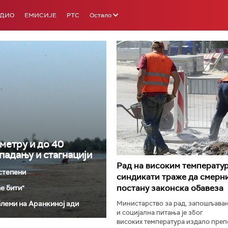
АДИО
ЕМИСИЈЕ
РТС
Остало
РТС 3
РТС С
ометру и до 40
падању и стагнацији
Рад на високим температур
 степени
синдикати траже да смерн
постану законска обавеза
е бити"
блеми на Аранкиној ади
Министарство за рад, запошљава
и социјална питања је због
високих температура издало препо