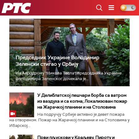
РТС
Председник Украјине Володимир
Зеленски стигао у Србију
На Аеродрому "Никола Тесла", председника Украјине
Володимира Зеленског дочекала је...
У Делиблатској пешчари борба са ватром
из ваздуха и са копна; Локализован пожар
на Жарачкој планини и на Столовима
На подручју Србије активно је девет пожара
на отвореном. Пожар на Жарачкој планини и на Столовима у
Ибарској...
Први пљускови у Краљеву, Пироту и