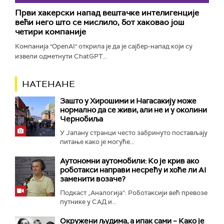
Први хакерски напад вештачке интелигенције
већи него што се мислило, бот хаковао још
четири компаније
Компанија "OpenAI" открила је да је сајбер-напад који су
извели одметнути ChatGPT...
НАТЕНАНЕ
Зашто у Хирошими и Нагасакију може
нормално да се живи, али не и у околини
Чернобиља
У Јапану странци често забринуто постављају
питање како је могуће...
Аутономни аутомобили: Ко је крив ако
роботакси направи несрећу и хоће ли AI
заменити возаче?
Подкаст „Аналогија“: Роботаксији већ превозе
путнике у САД и...
Окружени људима, а ипак сами – Како је