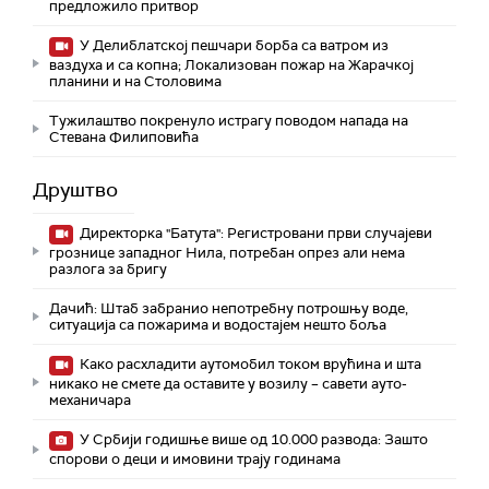
предложило притвор
У Делиблатској пешчари борба са ватром из
ваздуха и са копна; Локализован пожар на Жарачкој
планини и на Столовима
Тужилаштво покренуло истрагу поводом напада на
Стевана Филиповића
Друштво
Директорка "Батута": Регистровани први случајеви
грознице западног Нила, потребан опрез али нема
разлога за бригу
Дачић: Штаб забранио непотребну потрошњу воде,
ситуација са пожарима и водостајем нешто боља
Како расхладити аутомобил током врућина и шта
никако не смете да оставите у возилу – савети ауто-
механичара
У Србији годишње више од 10.000 развода: Зашто
спорови о деци и имовини трају годинама