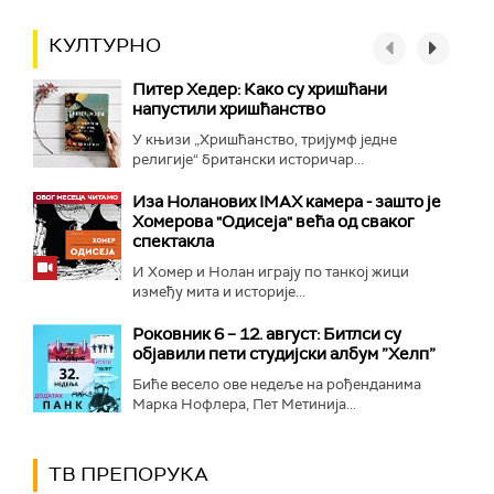
КУЛТУРНО
Питер Хедер: Како су хришћани
напустили хришћанство
У књизи „Хришћанство, тријумф једне
религије“ британски историчар...
Иза Ноланових IMAX камера - зашто је
Хомерова "Одисеја" већа од сваког
спектакла
И Хомер и Нолан играју по танкој жици
између мита и историје...
Роковник 6 – 12. август: Битлси су
објавили пети студијски албум ”Хелп”
Биће весело ове недеље на рођенданима
Марка Нофлера, Пет Метинија...
ТВ ПРЕПОРУКА