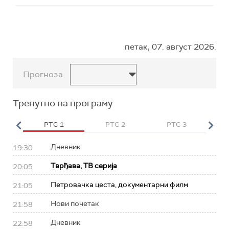
петак, 07. август 2026.
Прогноза
Тренутно на програму
HD
РТС 1
РТС 2
РТС 3
Р
Дневник
19:30
Тврђава, ТВ серија
20:05
Петровачка цеста, документарни филм
21:05
Нови почетак
21:58
Дневник
22:58