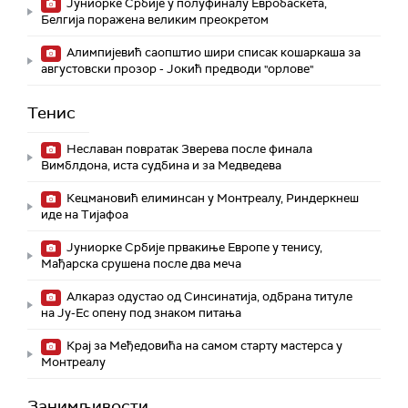
Јуниорке Србије у полуфиналу Евробаскета,
Белгија поражена великим преокретом
Алимпијевић саопштио шири списак кошаркаша за
августовски прозор - Јокић предводи "орлове"
Тенис
Неславан повратак Зверева после финала
Вимблдона, иста судбина и за Медведева
Кецмановић елиминсан у Монтреалу, Риндеркнеш
иде на Тијафоа
Јуниорке Србије првакиње Европе у тенису,
Мађарска срушена после два меча
Алкараз одустао од Синсинатија, одбрана титуле
на Ју-Ес опену под знаком питања
Крај за Међедовића на самом старту мастерса у
Монтреалу
Занимљивости