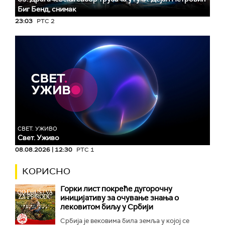
Биг Бeнд, снимак
23:03
РТС 2
СВЕТ. УЖИВО
Свет. Уживо
08.08.2026 | 12:30
РТС 1
КОРИСНО
Горки лист покреће дугорочну
иницијативу за очување знања о
лековитом биљу у Србији
Србија је вековима била земља у којој се