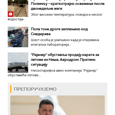
Полимљу – краткотрајно освежење после
двонедељне жеге
Због високих температура, пожара и ниског
водостаја...
Пола тоне дроге заплењено код
Смедерева
Шест особа је ухапшено када је откривена
илегална лабораторија...
"Рајанер" обуставља продају карата за
летове из Ниша; Аеродром: Пратимо
ситуацију
Нискотарифна авио-компанија “Рајанер”
обуставиће летове...
ПРЕПОРУЧУЈЕМО