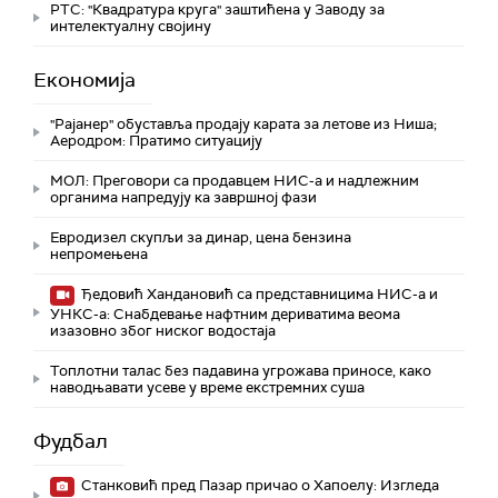
РТС: "Квадратура круга" заштићена у Заводу за
интелектуалну својину
Економија
"Рајанер" обуставља продају карата за летове из Ниша;
Аеродром: Пратимо ситуацију
МОЛ: Преговори са продавцем НИС-а и надлежним
органима напредују ка завршној фази
Евродизел скупљи за динар, цена бензина
непромењена
Ђедовић Хандановић са представницима НИС-а и
УНКС-а: Снабдевање нафтним дериватима веома
изазовно због ниског водостаја
Топлотни талас без падавина угрожава приносе, како
наводњавати усеве у време екстремних суша
Фудбал
Станковић пред Пазар причао о Хапоелу: Изгледа