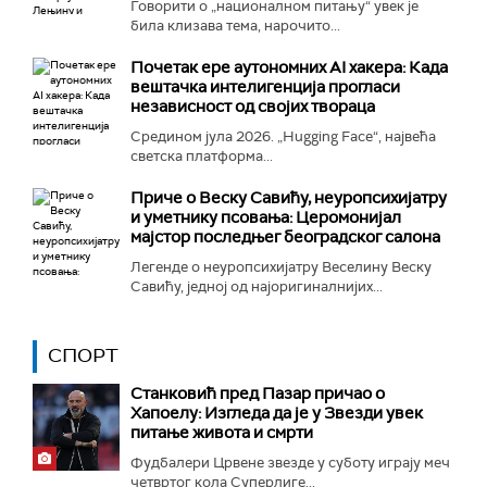
Говорити о „националном питању“ увек је
била клизава тема, нарочито...
Почетак ере аутономних AI хакера: Када
вештачка интелигенција прогласи
независност од својих твораца
Средином јула 2026. „Hugging Face“, највећа
светска платформа...
Приче о Веску Савићу, неуропсихијатру
и уметнику псовања: Церомонијал
мајстор последњег београдског салона
Легенде о неуропсихијатру Веселину Веску
Савићу, једној од најоригиналнијих...
СПОРТ
Станковић пред Пазар причао о
Хапоелу: Изгледа да је у Звезди увек
питање живота и смрти
Фудбалери Црвене звезде у суботу играју меч
четвртог кола Суперлиге...