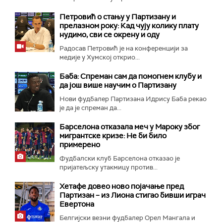
Петровић о стању у Партизану и
прелазном року: Кад чују колику плату
нудимо, сви се окрену и оду
Радосав Петровић је на конференцији за
медије у Хумској открио...
Баба: Спреман сам да помогнем клубу и
да још више научим о Партизану
Нови фудбалер Партизана Идрису Баба рекао
је да је спреман да...
Барселона отказала меч у Мароку због
мигрантске кризе: Не би било
примерено
Фудбалски клуб Барселона отказао је
пријатељску утакмицу против...
Хетафе довео ново појачање пред
Партизан – из Лиона стигао бивши играч
Евертона
Белгијски везни фудбалер Орел Мангала и