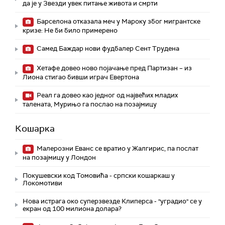
да је у Звезди увек питање живота и смрти
Барселона отказала меч у Мароку због мигрантске
кризе: Не би било примерено
Самед Баждар нови фудбалер Сент Трудена
Хетафе довео ново појачање пред Партизан – из
Лиона стигао бивши играч Евертона
Реал га довео као једног од највећих младих
талената, Мурињо га послао на позајмицу
Кошарка
Малерозни Еванс се вратио у Жалгирис, па послат
на позајмицу у Лондон
Покушевски код Томовића - српски кошаркаш у
Локомотиви
Нова истрага око суперзвезде Клиперса - "уградио" се у
екран од 100 милиона долара?