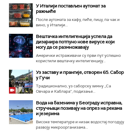
У Италији постављен аутомат за
ражњиће
После аутомата за кафу, пиће, пицу, па чак и
вино, у Италији...
Вештачка интелигенција успела да
дизајнира потпуно нове вирусе који
могу да се размножавају
Амерички истраживачи су први пут успешно
користили вештачку интелигенцију...
Уз заставу и прангије, отворен 65. Сабор
у Гучи
Традиционално, уз саборску химну „Са
Овчара и Каблара“, подизање...
Вода на базенима у Београду исправна,
стручњаци позивају на опрез на рекама
и језерима
Високе температуре и низак водостај погодују
развоју микроорганизама...