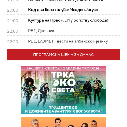
Код два бела голуба: Младен Јагушт
20:00
Култура на Првом: ,,И у ропству слобода!“
21:00
РБ1, Дневник
22:00
РБ1, LAJMET - вести на албанском језику
22:20
ПРОГРАМСКА ШЕМА ЗА ДАНАС