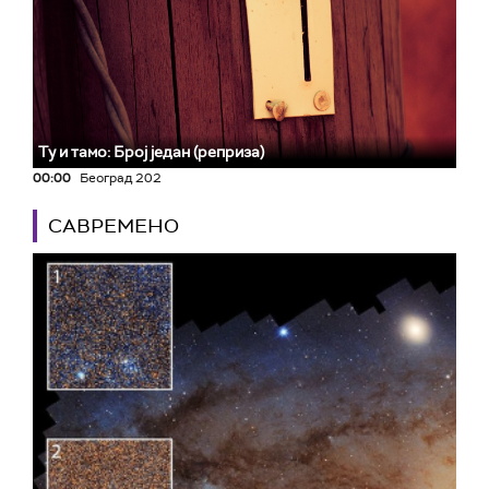
Ту и тамо: Број један (реприза)
00:00
Београд 202
САВРЕМЕНО