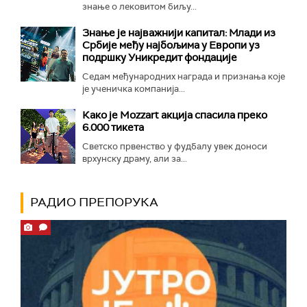
знање о лековитом биљу...
Знање је најважнији капитал: Млади из
Србије међу најбољима у Европи уз
подршку Уникредит фондације
Седам међународних награда и признања које
је ученичка компанија...
Како је Mozzart акција спасила преко
6.000 тикета
Светско првенство у фудбалу увек доноси
врхунску драму, али за...
РАДИО ПРЕПОРУКА