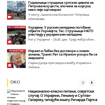
Годишњица страдања српских цивила на
Петровачкој цести, злочина за који још
нико није одговарао
У месту Јањила код Босанског Петровца
обележава...
Украјина: У руским нападима погођени
објекти Укрнафта; Тас: Стручњаци НАТО
учествују у украјинским нападима
Рат у Украјини – 1626. дан. Трају међусобни...
Израел и Либан без договора о новим
зонама; Трамп: Рат са Ираном ускоро ће се
завршити
Седма рунда преговора између Израела и
Либана...
ОКО
Национално-класнo питање, совјетски
случај: О Украјини, Лењину и Султан-
Галијеву, читајући књигу Ричарда Пајпса