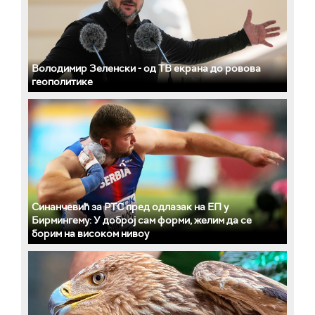
Володимир Зеленски - од ТВ екрана до ровова
геополитике
Синанчевић за РТС пред одлазак на ЕП у
Бирмингему: У доброј сам форми, желим да се
борим на високом нивоу