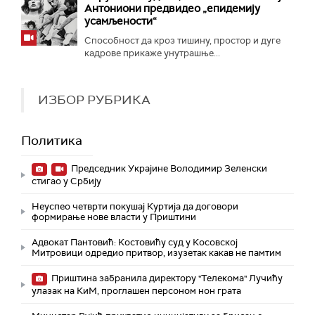
Антониони предвидео „епидемију
усамљености“
Способност да кроз тишину, простор и дуге
кадрове прикаже унутрашње...
ИЗБОР РУБРИКА
Политика
Председник Украјине Володимир Зеленски
стигао у Србију
Неуспео четврти покушај Куртија да договори
формирање нове власти у Приштини
Адвокат Пантовић: Костовићу суд у Косовској
Митровици одредио притвор, изузетак какав не памтим
Приштина забранила директору "Телекома" Лучићу
улазак на КиМ, проглашен персоном нон грата