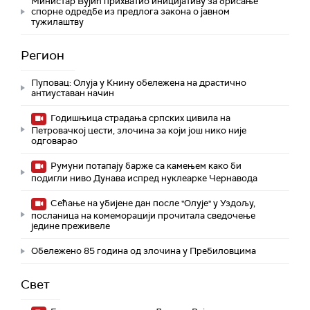
Министар Вујић прихватио иницијативу за брисање
спорне одредбе из предлога закона o јавном
тужилаштву
Регион
Пуповац: Олуја у Книну обележена на драстично
антиуставан начин
Годишњица страдања српских цивила на
Петровачкој цести, злочина за који још нико није
одговарао
Румуни потапају барже са камењем како би
подигли ниво Дунава испред нуклеарке Чернавода
Сећање на убијене дан после "Олује" у Уздољу,
посланица на комеморацији прочитала сведочење
једине преживеле
Обележено 85 година од злочина у Пребиловцима
Свет