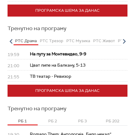
ПРОГРАМСКА ШЕМА ЗА ДАНАС
Тренутно на програму
етарац
РТС Драма
РТС Трезор
РТС Музика
РТС Живот
РТС Кла
На путу за Монтевидео, 9-9
19:59
Цват липе на Балкану, 5-13
21:00
ТВ театар - Ревизор
21:55
ПРОГРАМСКА ШЕМА ЗА ДАНАС
Тренутно на програму
РБ 1
РБ 2
РБ 3
РБ 202
Romano Them: Антологија „Било некад“
19:30