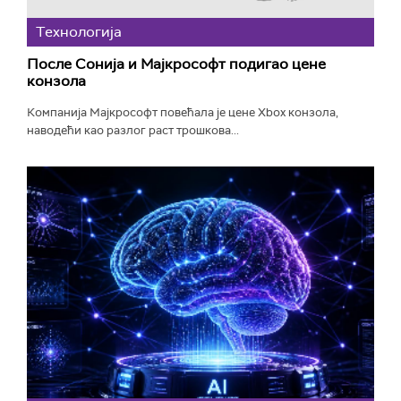
Технологијa
После Сонија и Мајкрософт подигао цене
конзола
Компанија Мајкрософт повећала је цене Xbox конзола,
наводећи као разлог раст трошкова...