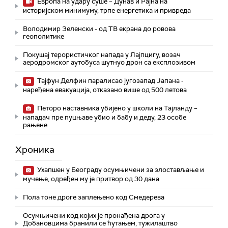
Европа на удару суше – Дунав и Рајна на
историјском минимуму, трпе енергетика и привреда
Володимир Зеленски - од ТВ екрана до ровова
геополитике
Покушај терористичког напада у Лајпцигу, возач
аеродромског аутобуса шутнуо дрон са експлозивом
Тајфун Делфин паралисао југозапад Јапана -
наређена евакуација, отказано више од 500 летова
Петоро наставника убијено у школи на Тајланду –
нападач пре пуцњаве убио и бабу и деду, 23 особе
рањене
Хроника
Ухапшен у Београду осумњичени за злостављање и
мучење, одређен му је притвор од 30 дана
Пола тоне дроге заплењено код Смедерева
Осумњичени код којих је пронађена дрога у
Добановцима бранили се ћутањем, тужилаштво