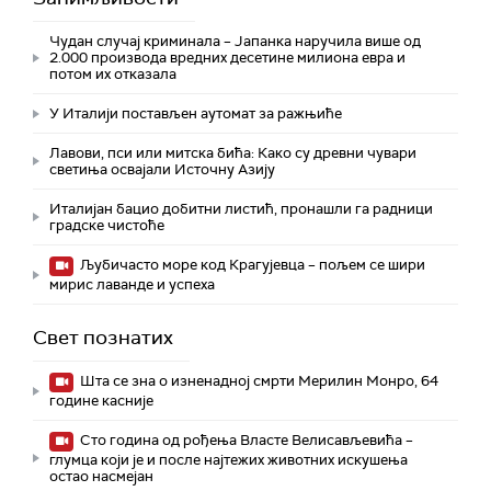
Чудан случај криминала – Јапанка наручила више од
2.000 производа вредних десетине милиона евра и
потом их отказала
У Италији постављен аутомат за ражњиће
Лавови, пси или митска бића: Како су древни чувари
светиња освајали Источну Азију
Италијан бацио добитни листић, пронашли га радници
градске чистоће
Љубичасто море код Крагујевца – пољем се шири
мирис лаванде и успеха
Свет познатих
Шта се зна о изненадној смрти Мерилин Монро, 64
године касније
Сто година од рођења Власте Велисављевића –
глумца који је и после најтежих животних искушења
остао насмејан