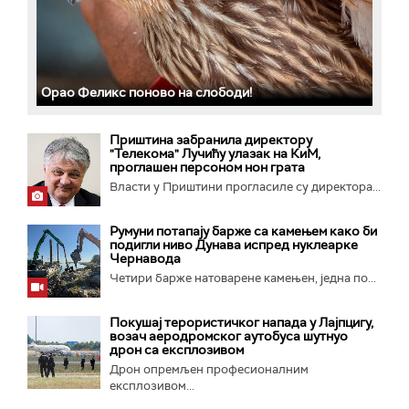
Орао Феликс поново на слободи!
Приштина забранила директору
"Телекома" Лучићу улазак на КиМ,
проглашен персоном нон грата
Власти у Приштини прогласиле су директора...
Румуни потапају барже са камењем како би
подигли ниво Дунава испред нуклеарке
Чернавода
Четири барже натоварене камењен, једна по...
Покушај терористичког напада у Лајпцигу,
возач аеродромског аутобуса шутнуо
дрон са експлозивом
Дрон опремљен професионалним
експлозивом...