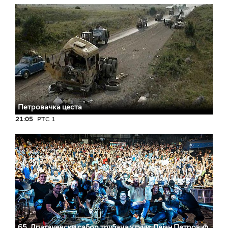
Петровачка цеста
21:05
РТС 1
65. Драгачевски сабор трубача у гучи: Дејан Петровић