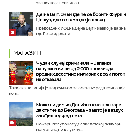
званично је нови члан...
Дејна Вајт: Знам где ће се борити Фјури и
Џошуа, иде се тамо где је новац
Председник УФЦ-а Дејна Вајт изјавио је да зна
где ће се одржати...
МАГАЗИН
Чудан случај криминала – Јапанка
наручила више од 2.000 производа
вредних десетине милиона евра и потом
их отказала
Токијска полиција је под сумњом за ометање рада компаније
која...
Може ли дим из Делиблатске пешчаре
да стигне до Београда – зашто је ваздух
загађен и усред лета
Пожари попут оног у Делиблатској пешчари
могу значајно да утичу...