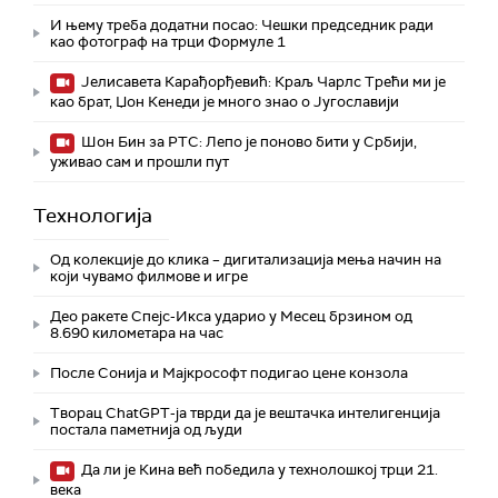
И њему треба додатни посао: Чешки председник ради
као фотограф на трци Формуле 1
Јелисавета Карађорђевић: Краљ Чарлс Трећи ми је
као брат, Џон Кенеди је много знао о Југославији
Шон Бин за РТС: Лепо је поново бити у Србији,
уживао сам и прошли пут
Технологијa
Од колекције до клика – дигитализација мења начин на
који чувамо филмове и игре
Део ракете Спејс-Икса ударио у Месец брзином од
8.690 километара на час
После Сонија и Мајкрософт подигао цене конзола
Творац ChatGPT-ја тврди да је вештачка интелигенција
постала паметнија од људи
Да ли је Кина већ победила у технолошкој трци 21.
века