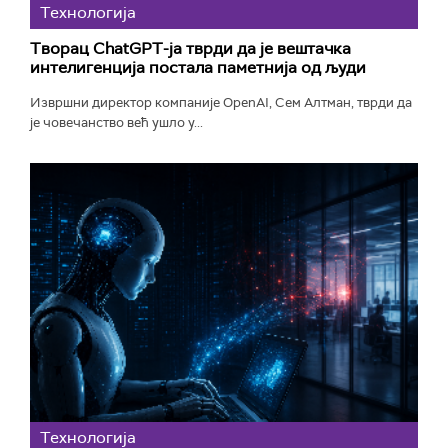
Технологијa
Творац ChatGPT-ја тврди да је вештачка
интелигенција постала паметнија од људи
Извршни директор компаније OpenAI, Сем Алтман, тврди да
је човечанство већ ушло у...
Технологијa