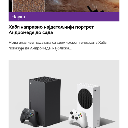
Наука
Хабл направио најдетаљнији портрет
Андромеде до сада
Нова анализа података са свемирског телескопа Хабл
показује да Андромеда, најближа...