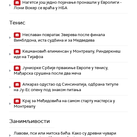
Нагетси још једно појачање пронашли у Евролиги -
Лони Вокер се враћа у НБА
Тенис
Неславан повратак Зверева после финала
Вимблдона, иста судбина и за Медведева
Кецмановић елиминсан у Монтреалу, Риндеркнеш
иде на Тијафоа
Јуниорке Србије првакиње Европе у тенису,
Мађарска срушена после два меча
Алкараз одустао од Синсинатија, одбрана титуле
на Ју-Ес опену под знаком питања
Крај за Међедовића на самом старту мастерса у
Монтреалу
Занимљивости
Лавови, пси или митска бића: Како су древни чувари