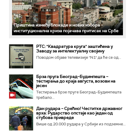
Приштина између блокаде и нових избора –
институционална криза појачава притисак на Србе
РТС: "Квадратура круга" заштићена у
Заводу за интелектуалну својину
Поводом објаве телевизије "N1" да ће се од...
Брза пруга Београд–Будимпешта –
тестирања до краја августа, возови на
јесен
Тестирања брзе пруге Београд–Будимпешта
требало...
Дан рудара – Срећно! Честитке државног
врха: Рударство опстаје као један од
стубова привреде
Више од 20.000 рудара у Србији из подземне...