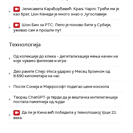
Јелисавета Карађорђевић: Краљ Чарлс Трећи ми је
као брат, Џон Кенеди је много знао о Југославији
Шон Бин за РТС: Лепо је поново бити у Србији,
уживао сам и прошли пут
Технологијa
Од колекције до клика – дигитализација мења начин на
који чувамо филмове и игре
Део ракете Спејс-Икса ударио у Месец брзином од
8.690 километара на час
После Сонија и Мајкрософт подигао цене конзола
Творац ChatGPT-ја тврди да је вештачка интелигенција
постала паметнија од људи
Да ли је Кина већ победила у технолошкој трци 21.
века