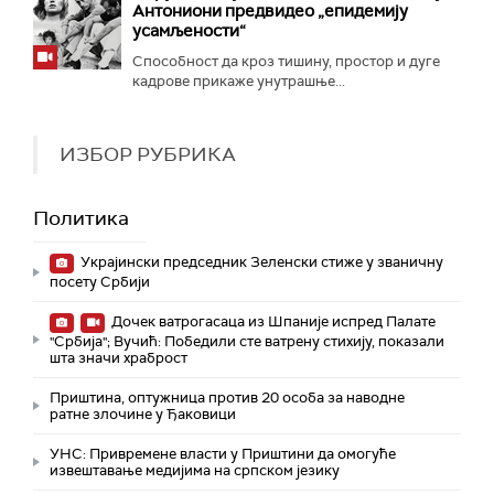
Антониони предвидео „епидемију
усамљености“
Способност да кроз тишину, простор и дуге
кадрове прикаже унутрашње...
ИЗБОР РУБРИКА
Политика
Украјински председник Зеленски стиже у званичну
посету Србији
Дочек ватрогасаца из Шпаније испред Палате
"Србија"; Вучић: Победили сте ватрену стихију, показали
шта значи храброст
Приштина, оптужница против 20 особа за наводне
ратне злочине у Ђаковици
УНС: Привремене власти у Приштини да омогуће
извештавање медијима на српском језику