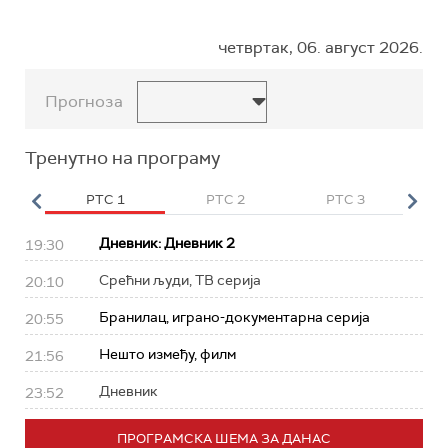
четвртак, 06. август 2026.
Прогноза
Тренутно на програму
HD
РТС 1
РТС 2
РТС 3
Р
Дневник: Дневник 2
19:30
Срећни људи, ТВ серија
20:10
Бранилац, играно-документарна серија
20:55
Нешто између, филм
21:56
Дневник
23:52
ПРОГРАМСКА ШЕМА ЗА ДАНАС