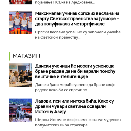
појачање ПСВ-а из Ајндховена...
Максималан учинак српских веслача на
старту Светског првенства за јуниоре –
два полуфинала и четвртфинале
Српски веслачи успешно су започели учешће
на Светском првенству...
МАГАЗИН
Дански ученици ће морати усмено да
бране радове да не би варали помоћу
вештачке интелигенције
Дански ђаци мораће усмено да бране своје
радове како би се спречило...
Лавови, пси или митска бића: Како су
древни чувари светиња освајали
Источну Азију
Широм Источне Азије камене статуе чудесних
полумитских бића стражаре...