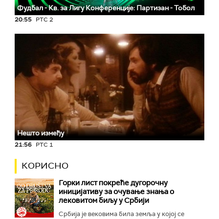
Фудбал - Кв. за Лигу Конференције: Партизан - Тобол
20:55
РТС 2
Нешто између
21:56
РТС 1
КОРИСНО
Горки лист покреће дугорочну
иницијативу за очување знања о
лековитом биљу у Србији
Србија је вековима била земља у којој се