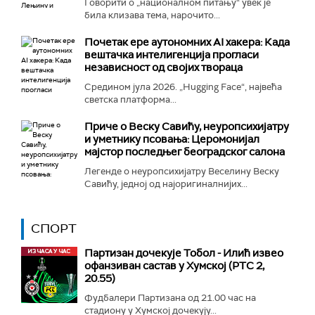
Говорити о „националном питању“ увек је
била клизава тема, нарочито...
Почетак ере аутономних AI хакера: Када
вештачка интелигенција прогласи
независност од својих твораца
Средином јула 2026. „Hugging Face“, највећа
светска платформа...
Приче о Веску Савићу, неуропсихијатру
и уметнику псовања: Церомонијал
мајстор последњег београдског салона
Легенде о неуропсихијатру Веселину Веску
Савићу, једној од најоригиналнијих...
СПОРТ
Партизан дочекује Тобол - Илић извео
офанзиван састав у Хумској (РТС 2,
20.55)
Фудбалери Партизана од 21.00 час на
стадиону у Хумској дочекују...