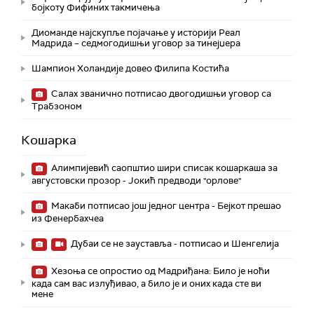
бојкоту Фифиних такмичења
Диоманде најскупље појачање у историји Реал
Мадрида – седмогодишњи уговор за тинејџера
Шампион Холандије довео Филипа Костића
Салах званично потписао двогодишњи уговор са
Трабзоном
Кошарка
Алимпијевић саопштио шири списак кошаркаша за
августовски прозор - Јокић предводи "орлове"
Макаби потписао још једног центра - Бејкот прешао
из Фенербахчеа
Дубаи се не зауставља - потписао и Шенгелија
Хезоња се опростио од Мадриђана: Било је ноћи
када сам вас излуђивао, а било је и оних када сте ви
мене