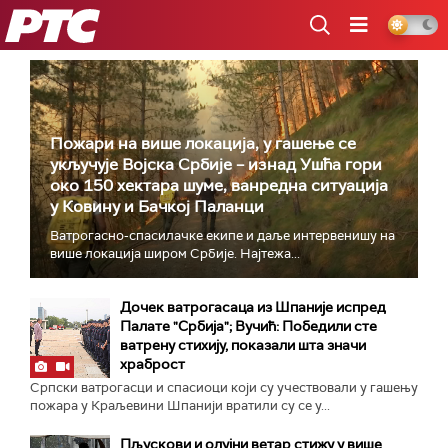
РТС
Пожари на више локација, у гашење се
укључује Војска Србије – изнад Ушћа гори
око 150 хектара шуме, ванредна ситуација
у Ковину и Бачкој Паланци
Ватрогасно-спасилачке екипе и даље интервенишу на
више локација широм Србије. Најтежа...
Дочек ватрогасаца из Шпаније испред
Палате "Србија"; Вучић: Победили сте
ватрену стихију, показали шта значи
храброст
Српски ватрогасци и спасиоци који су учествовали у гашењу
пожара у Краљевини Шпанији вратили су се у...
Пљускови и олујни ветар стижу у више