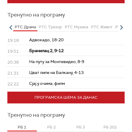
Тренутно на програму
етарац
РТС Драма
РТС Трезор
РТС Музика
РТС Живот
РТС Кла
Адвокадо, 18-20
19:18
Бранилац 2, 9-12
19:51
На путу за Монтевидео, 8-9
20:38
Цват липе на Балкану, 4-13
21:31
Сјај у очима, филм
22:22
ПРОГРАМСКА ШЕМА ЗА ДАНАС
Тренутно на програму
РБ 1
РБ 2
РБ 3
РБ 202