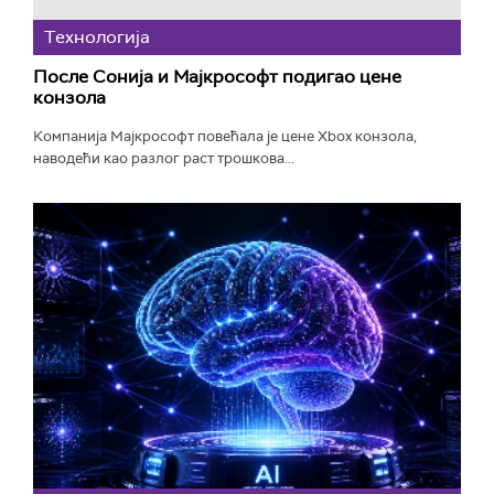
Технологијa
После Сонија и Мајкрософт подигао цене
конзола
Компанија Мајкрософт повећала је цене Xbox конзола,
наводећи као разлог раст трошкова...