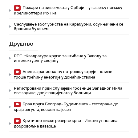
Пожари на више места у Србији – у гашењу помажу
и хеликоптери МУП-а
Саслушање због убиства на Карабурми, осумњичени се
бранили ћутањем
Друштво
РТС: "Квадратура круга" заштићена у Заводу за
интелектуалну својину
Апел за рационалну потрошњу струје – климе
троше трећину енергије у домаћинствима
Регистровани први случајеви грознице Западног Нила
ове године, двоје пацијената у болници
Брза пруга Београд–Будимпешта – тестирања до
краја августа, возови на јесен
Критично ниске резерве крви - Институт позива
добровољне даваоце