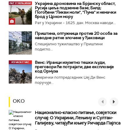
Украјина дроновима на Брјанску област,
Русија циља подземне базе; Билд:
Погођени "Ликви моли", "Пума" и немачки
брод у Црном мору
Рат у Украјини – 1625. дан. Москва наводи...
Приштина, оптужница против 20 особа за
наводне ратне злочине у Ђаковици
Специјално тужилаштво у Приштини
подигло...
Венс: Иранци изузетно тешки људи,
преговори ће потрајати; две експлозије
код Ормуза
Амерички потпредседник Џеј Ди Венс
поручује...
ОКО
Национално-класнo питање, совјетски
случај: О Украјини, Лењину и Султан-
Галијеву, читајући књигу Ричарда Пајпса