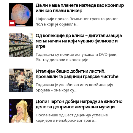
Да ли наша планета изгледа као кромпир
или као плави кликер
Најновији приказ Земљиног гравитационог
поља који је објавила...
Од колекције до клика – дигитализација
мења начин на који чувамо филмове и
игре
Годинама су полице испуњавали DVD-јеви,
Blu-ray дискови и колекције...
Италијан бацио добитни листић,
пронашли га радници градске чистоће
Годинама је уплаћивао исту комбинацију
бројева – оне који су...
Доли Партон добија награду за животно
дело за допринос американа музици
После више од шест деценија успешне
каријере и неизбрисивог трага...