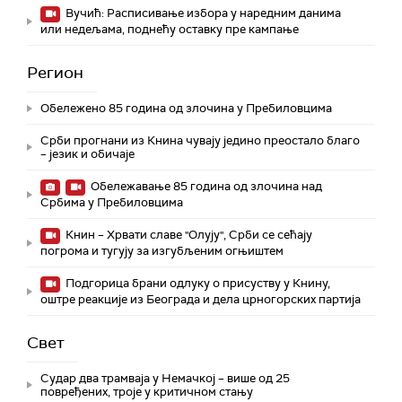
Вучић: Расписивање избора у наредним данима
или недељама, поднећу оставку пре кампање
Регион
Обележено 85 година од злочина у Пребиловцима
Срби прогнани из Книна чувају једино преостало благо
– језик и обичаје
Обележавање 85 година од злочина над
Србима у Пребиловцима
Книн – Хрвати славе "Олују", Срби се сећају
погрома и тугују за изгубљеним огњиштем
Подгорица брани одлуку о присуству у Книну,
оштре реакције из Београда и дела црногорских партија
Свет
Судар два трамваја у Немачкој – више од 25
повређених, троје у критичном стању