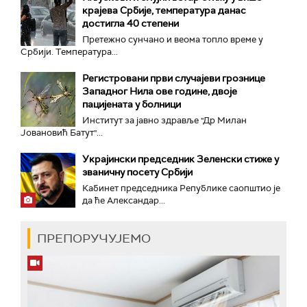
крајева Србије, температура данас
достигла 40 степени
Претежно сунчано и веома топло време у
Србији. Температура...
Регистровани први случајеви грознице
Западног Нила ове године, двоје
пацијената у болници
Институт за јавно здравље "Др Милан
Јовановић Батут"...
Украјински председник Зеленски стиже у
званичну посету Србији
Кабинет председника Републике саопштио је
да ће Александар...
ПРЕПОРУЧУЈЕМО