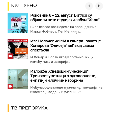
КУЛТУРНО
Роковник 6 – 12. август: Битлси су
објавили пети студијски албум ”Хелп”
Биће весело ове недеље на рођенданима
Марка Нофлера, Пет Метинија...
Иза Ноланових IMAX камера - зашто је
Хомерова "Одисеја" већа од сваког
спектакла
И Хомер и Нолан играју по танкој жици
између мита и историје...
Изложба „Сведоци и учесници“:
Тринаест уметница о одговорности,
емпатији и личним изборима
Међународна концептуална мултимедијална
изложба „Сведоци и учесници"...
ТВ ПРЕПОРУКА