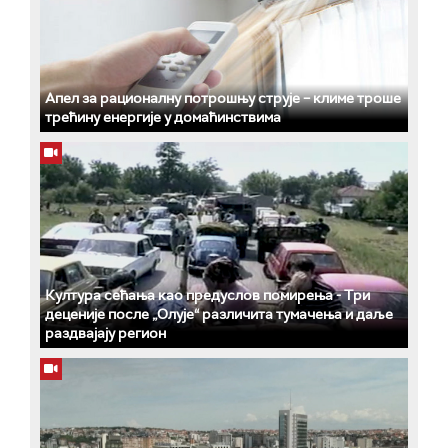
Апел за рационалну потрошњу струје – климе троше
трећину енергије у домаћинствима
Култура сећања као предуслов помирења ­- Три
деценије после „Олује“ различита тумачења и даље
раздвајају регион