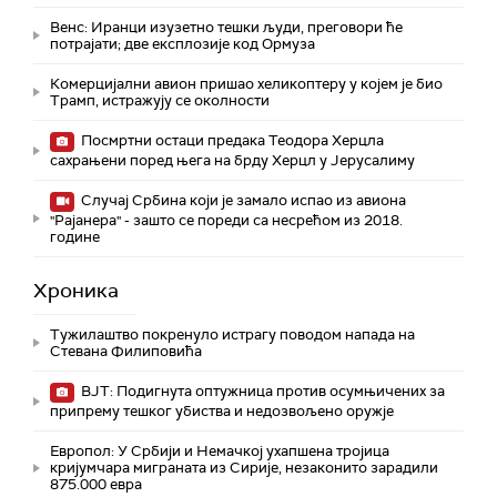
Венс: Иранци изузетно тешки људи, преговори ће
потрајати; две експлозије код Ормуза
Комерцијални авион пришао хеликоптеру у којем је био
Трамп, истражују се околности
Посмртни остаци предака Теодора Херцла
сахрањени поред њега на брду Херцл у Јерусалиму
Случај Србина који је замало испао из авиона
"Рајанера" - зашто се пореди са несрећом из 2018.
године
Хроника
Тужилаштво покренуло истрагу поводом напада на
Стевана Филиповића
ВЈТ: Подигнута оптужница против осумњичених за
припрему тешког убиства и недозвољено оружје
Европол: У Србији и Немачкој ухапшена тројица
кријумчара миграната из Сирије, незаконито зарадили
875.000 евра