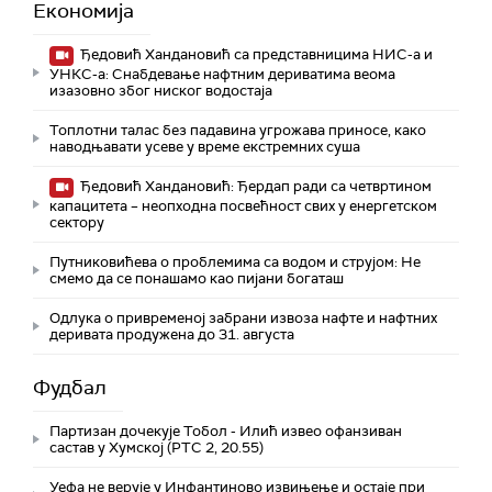
Економија
Ђедовић Хандановић са представницима НИС-а и
УНКС-а: Снабдевање нафтним дериватима веома
изазовно због ниског водостаја
Топлотни талас без падавина угрожава приносе, како
наводњавати усеве у време екстремних суша
Ђедовић Хандановић: Ђердап ради са четвртином
капацитета – неопходна посвећност свих у енергетском
сектору
Путниковићева о проблемима са водом и струјом: Не
смемо да се понашамо као пијани богаташ
Одлука о привременој забрани извоза нафте и нафтних
деривата продужена до 31. августа
Фудбал
Партизан дочекује Тобол - Илић извео офанзиван
састав у Хумској (РТС 2, 20.55)
Уефа не верује у Инфантиново извињење и остаје при