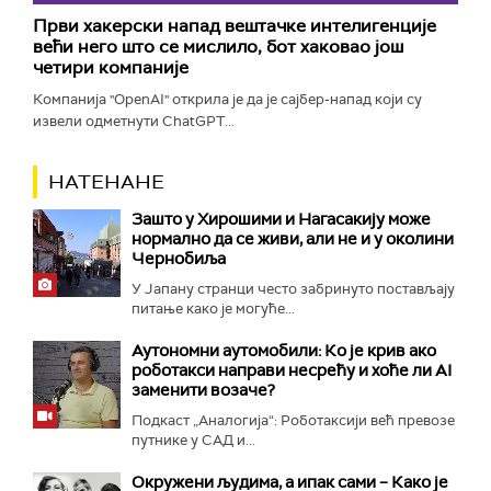
Први хакерски напад вештачке интелигенције
већи него што се мислило, бот хаковао још
четири компаније
Компанија "OpenAI" открила је да је сајбер-напад који су
извели одметнути ChatGPT...
НАТЕНАНЕ
Зашто у Хирошими и Нагасакију може
нормално да се живи, али не и у околини
Чернобиља
У Јапану странци често забринуто постављају
питање како је могуће...
Аутономни аутомобили: Ко је крив ако
роботакси направи несрећу и хоће ли AI
заменити возаче?
Подкаст „Аналогија“: Роботаксији већ превозе
путнике у САД и...
Окружени људима, а ипак сами – Како је