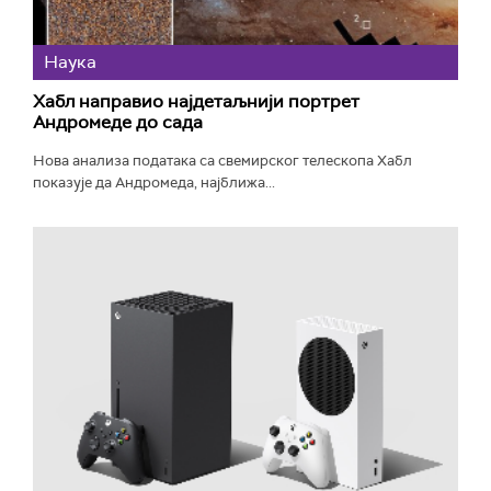
Наука
Хабл направио најдетаљнији портрет
Андромеде до сада
Нова анализа података са свемирског телескопа Хабл
показује да Андромеда, најближа...