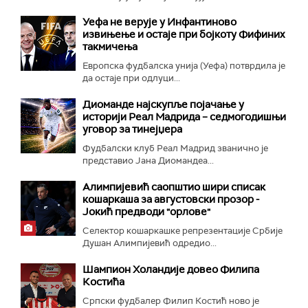
Уефа не верује у Инфантиново
извињење и остаје при бојкоту Фифиних
такмичења
Европска фудбалска унија (Уефа) потврдила је
да остаје при одлуци...
Диоманде најскупље појачање у
историји Реал Мадрида – седмогодишњи
уговор за тинејџера
Фудбалски клуб Реал Мадрид званично је
представио Јана Диомандеа...
Алимпијевић саопштио шири списак
кошаркаша за августовски прозор -
Јокић предводи "орлове"
Селектор кошаркашке репрезентације Србије
Душан Алимпијевић одредио...
Шампион Холандије довео Филипа
Костића
Српски фудбалер Филип Костић ново је