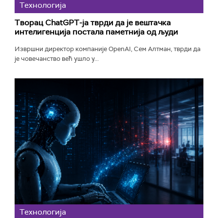
Технологијa
Творац ChatGPT-ја тврди да је вештачка
интелигенција постала паметнија од људи
Извршни директор компаније OpenAI, Сем Алтман, тврди да
је човечанство већ ушло у...
Технологијa