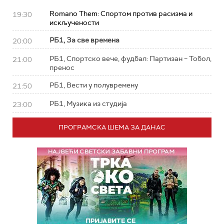
Romano Them: Спортом против расизма и
19:30
искључености
РБ1, За све времена
20:00
РБ1, Спортско вече, фудбал: Партизан – Тобол,
21:00
пренос
РБ1, Вести у полувремену
21:50
РБ1, Музика из студија
23:00
ПРОГРАМСКА ШЕМА ЗА ДАНАС