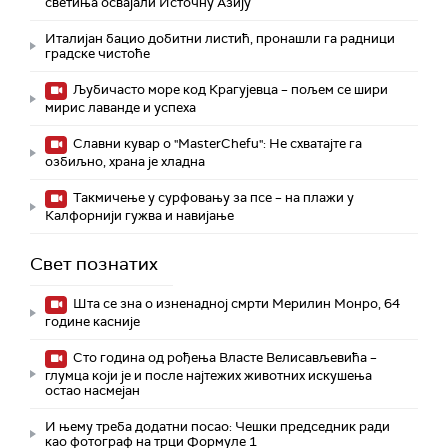
светиња освајали Источну Азију
Италијан бацио добитни листић, пронашли га радници
градске чистоће
Љубичасто море код Крагујевца – пољем се шири
мирис лаванде и успеха
Славни кувар о "MasterChefu": Не схватајте га
озбиљно, храна је хладна
Такмичење у сурфовању за псе – на плажи у
Калфорнији гужва и навијање
Свет познатих
Шта се зна о изненадној смрти Мерилин Монро, 64
године касније
Сто година од рођења Власте Велисављевића –
глумца који је и после најтежих животних искушења
остао насмејан
И њему треба додатни посао: Чешки председник ради
као фотограф на трци Формуле 1