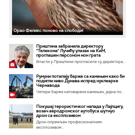
Орао Феликс поново на слободи!
Приштина забранила директору
"Телекома" Лучићу улазак на КиМ,
проглашен персоном нон грата
Власти у Приштини прогласиле су директора...
Румуни потапају барже са камењем како би
подигли ниво Дунава испред нуклеарке
Чернавода
Четири барже натоварене камењен, једна по...
Покушај терористичког напада у Лајпцигу,
возач аеродромског аутобуса шутнуо
дрон са експлозивом
Дрон опремљен професионалним
експлозивом...