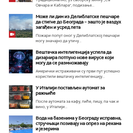
Овчара и Каблара", подизање...
Може ли дим из Делиблатске пешчаре
да стигне до Београда – зашто је ваздух
загађен и усред лета
Пожари попут оног у Делиблатској пешчари
могу значајно да утичу...
Вештачка интелигенција успела да
дизајнира потпуно нове вирусе који
могу да се размножавају
Амерички истраживачи су први пут успешно
користили вештачку интелигенцију...
У Италији постављен аутомат за
ражњиће
После аутомата за кафу, пиће, пицу, па чак и
вино, у Италији...
Вода на базенима у Београду исправна,
стручњаци позивају на опрез на рекама
и језерима