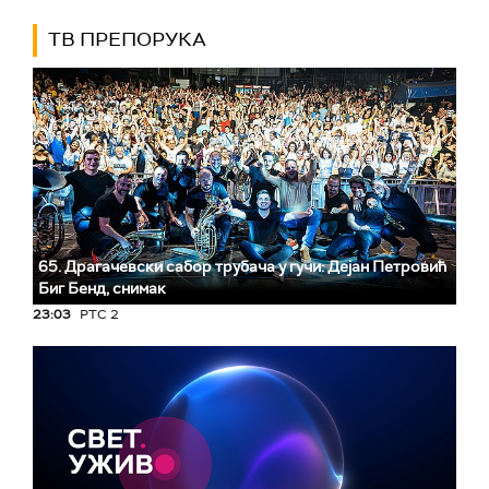
ТВ ПРЕПОРУКА
65. Драгачевски сабор трубача у гучи: Дејан Петровић
Биг Бeнд, снимак
23:03
РТС 2