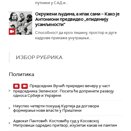
путнике у САД и...
Окружени људима, а ипак сами – Како је
Антониони предвидео „епидемију
усамљености“
Способност да кроз тишину, простор и дуге
кадрове прикаже унутрашње...
ИЗБОР РУБРИКА
Политика
Председник Вучић приредио вечеру у част
председника Зеленског: Посета ће допринети развоју
односа Србије и Украјине
Неуспео четврти покушај Куртија да договори
формирање нове власти у Приштини
Адвокат Пантовић: Костовићу суд у Косовској
Митровици одредио притвор, изузетак какав не памтим