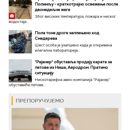
Полимљу – краткотрајно освежење после
двонедељне жеге
Због високих температура, пожара и ниског
водостаја...
Пола тоне дроге заплењено код
Смедерева
Шест особа је ухапшено када је откривена
илегална лабораторија...
"Рајанер" обуставља продају карата за
летове из Ниша; Аеродром: Пратимо
ситуацију
Нискотарифна авио-компанија “Рајанер”
обуставиће летове...
ПРЕПОРУЧУЈЕМО