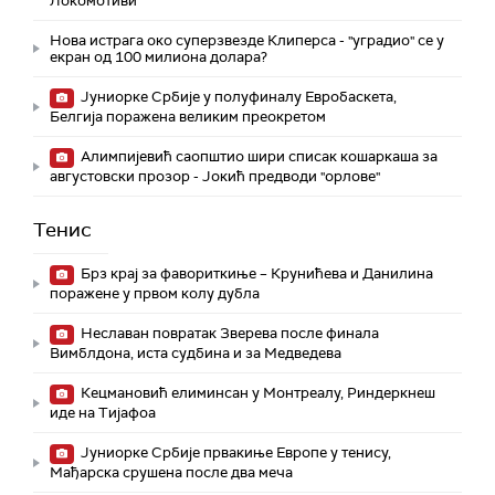
Локомотиви
Нова истрага око суперзвезде Клиперса - "уградио" се у
екран од 100 милиона долара?
Јуниорке Србије у полуфиналу Евробаскета,
Белгија поражена великим преокретом
Алимпијевић саопштио шири списак кошаркаша за
августовски прозор - Јокић предводи "орлове"
Тенис
Брз крај за фавориткиње – Крунићева и Данилина
поражене у првом колу дубла
Неславан повратак Зверева после финала
Вимблдона, иста судбина и за Медведева
Кецмановић елиминсан у Монтреалу, Риндеркнеш
иде на Тијафоа
Јуниорке Србије првакиње Европе у тенису,
Мађарска срушена после два меча