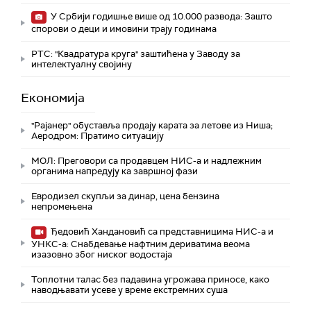
У Србији годишње више од 10.000 развода: Зашто
спорови о деци и имовини трају годинама
РТС: "Квадратура круга" заштићена у Заводу за
интелектуалну својину
Економија
"Рајанер" обуставља продају карата за летове из Ниша;
Аеродром: Пратимо ситуацију
МОЛ: Преговори са продавцем НИС-а и надлежним
органима напредују ка завршној фази
Евродизел скупљи за динар, цена бензина
непромењена
Ђедовић Хандановић са представницима НИС-а и
УНКС-а: Снабдевање нафтним дериватима веома
изазовно због ниског водостаја
Топлотни талас без падавина угрожава приносе, како
наводњавати усеве у време екстремних суша