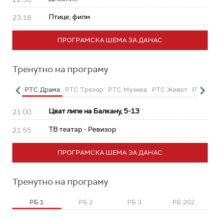
Птице, филм
23:18
ПРОГРАМСКА ШЕМА ЗА ДАНАС
Тренутно на програму
етарац
РТС Драма
РТС Трезор
РТС Музика
РТС Живот
РТС Кла
Цват липе на Балкану, 5-13
21:00
ТВ театар - Ревизор
21:55
ПРОГРАМСКА ШЕМА ЗА ДАНАС
Тренутно на програму
РБ 1
РБ 2
РБ 3
РБ 202