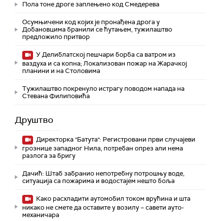
Пола тоне дроге заплењено код Смедерева
Осумњичени код којих је пронађена дрога у
Добановцима бранили се ћутањем, тужилаштво
предложило притвор
У Делиблатској пешчари борба са ватром из
ваздуха и са копна; Локализован пожар на Жарачкој
планини и на Столовима
Тужилаштво покренуло истрагу поводом напада на
Стевана Филиповића
Друштво
Директорка "Батута": Регистровани први случајеви
грознице западног Нила, потребан опрез али нема
разлога за бригу
Дачић: Штаб забранио непотребну потрошњу воде,
ситуација са пожарима и водостајем нешто боља
Како расхладити аутомобил током врућина и шта
никако не смете да оставите у возилу – савети ауто-
механичара