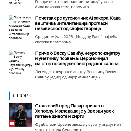
Говорити о „националном питању“ увек је
била клизава тема, нарочито...
Почетак ере аутономних AI хакера: Када
вештачка интелигенција прогласи
независност од својих твораца
Средином јула 2026. „Hugging Face“, највећа
светска платформа...
Приче о Веску Савићу, неуропсихијатру
и уметнику псовања: Церомонијал
мајстор последњег београдског салона
Легенде о неуропсихијатру Веселину Веску
Савићу, једној од најоригиналнијих...
СПОРТ
Станковић пред Пазар причао о
Хапоелу: Изгледа да је у Звезди увек
питање живота и смрти
Фудбалери Црвене звезде у суботу играју меч
четвртог кола Суперлиге...