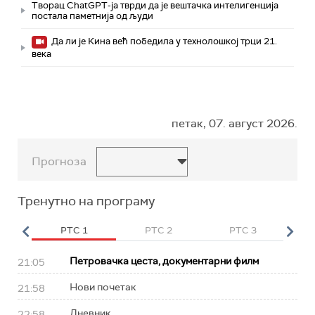
Творац ChatGPT-ја тврди да је вештачка интелигенција
постала паметнија од људи
Да ли је Кина већ победила у технолошкој трци 21.
века
петак, 07. август 2026.
Прогноза
Тренутно на програму
HD
РТС 1
РТС 2
РТС 3
Р
Петровачка цеста, документарни филм
21:05
Нови почетак
21:58
Дневник
22:58