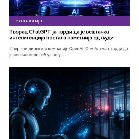
Технологијa
Творац ChatGPT-ја тврди да је вештачка
интелигенција постала паметнија од људи
Извршни директор компаније OpenAI, Сем Алтман, тврди да
је човечанство већ ушло у...