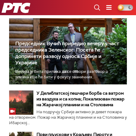
РТС
Председник Вучић приредио вечеру у част
председника Зеленског: Посета ће
допринети развоју односа Србије и
Украјине
Вечера је била прилика да се отвори разговор о
темама које ће бити у фокусу званичних...
У Делиблатској пешчари борба са ватром
из ваздуха и са копна; Локализован пожар
на Жарачкој планини и на Столовима
На подручју Србије активно је девет пожара
на отвореном. Пожар на Жарачкој планини и на Столовима у
Ибарској...
Први пљускови у Краљеву, Пироту и