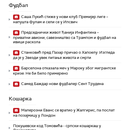
Фудбал
Саша Лукић стиже у нови клуб Премијер лиге –
напушта Фулам и сели се у Ипсвич
Председнички живот Ђанија Инфантина –
приватни авиони, савезништво са Трампом и фудбал на
ивици раскола
Станковић пред Пазар причао о Хапоелу: Изгледа
да је у Звезди увек питање живота и смрти
Барселона отказала меч у Мароку због мигрантске
кризе: Не би било примерено
Самед Баждар нови фудбалер Сент Трудена
Кошарка
Малерозни Еванс се вратио у Жалгирис, па послат
на позајмицу у Лондон
Покушевски код Томовића - српски кошаркаш у