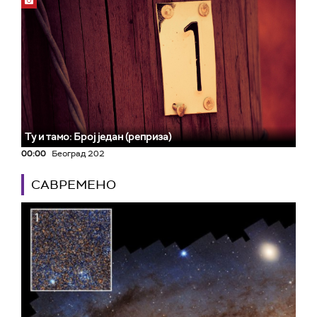
Ту и тамо: Број један (реприза)
00:00
Београд 202
САВРЕМЕНО