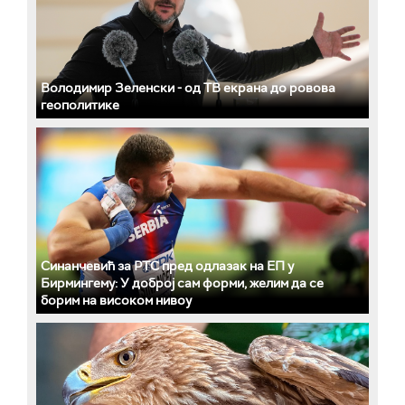
Володимир Зеленски - од ТВ екрана до ровова
геополитике
Синанчевић за РТС пред одлазак на ЕП у
Бирмингему: У доброј сам форми, желим да се
борим на високом нивоу