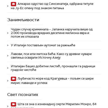
Алкараз одустао од Синсинатија, одбрана титуле
на Ју-Ес опену под знаком питања
Занимљивости
Чудан случај криминала – Јапанка наручила више од
2.000 производа вредних десетине милиона евра и
потом их отказала
У Италији постављен аутомат за ражњиће
Лавови, пси или митска бића: Како су древни чувари
светиња освајали Источну Азију
Италијан бацио добитни листић, пронашли га радници
градске чистоће
Љубичасто море код Крагујевца – пољем се шири
мирис лаванде и успеха
Свет познатих
Шта се зна о изненадној смрти Мерилин Монро, 64