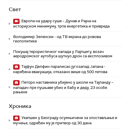
Свет
Европа на удару суше – Дунав и Рајна на
историјском минимуму, трпе енергетика и привреда
Володимир Зеленски - од ТВ екрана до ровова
геополитике
Покушај терористичког напада у Лајпцигу, возач
аеродромског аутобуса шутнуо дрон са експлозивом
Тајфун Делфин паралисао југозапад Јапана -
наређена евакуација, отказано више од 500 летова
Петоро наставника убијено у школи на Тајланду –
нападач пре пуцњаве убио и бабу и деду, 23 особе
рањене
Хроника
Ухапшен у Београду осумњичени за злостављање и
мучење, одређен му је притвор од 30 дана