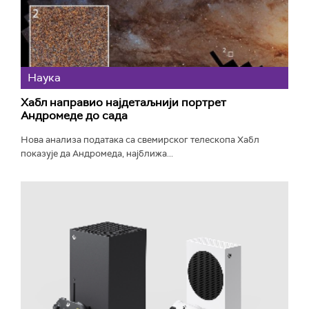
Наука
Хабл направио најдетаљнији портрет
Андромеде до сада
Нова анализа података са свемирског телескопа Хабл
показује да Андромеда, најближа...