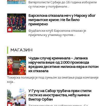
Ватерполисти Србије до 16 година изборили
су пласман у полуфинале...
Барселона отказала меч у Мароку због
мигрантске кризе: Не би било
примерено
Фудбалски клуб Барселона отказао је
пријатељску утакмицу против...
МАГАЗИН
Чудан случај криминала – Јапанка
наручила више од 2.000 производа
вредних десетине милиона евра и потом
их отказала
Токијска полиција је под сумњом за ометање рада компаније
која...
У Гучу на Сабор трубача први стигли
гости из иностранства, међу њима и
Виктор Орбан
Традиционално, уз саборску химну „Са