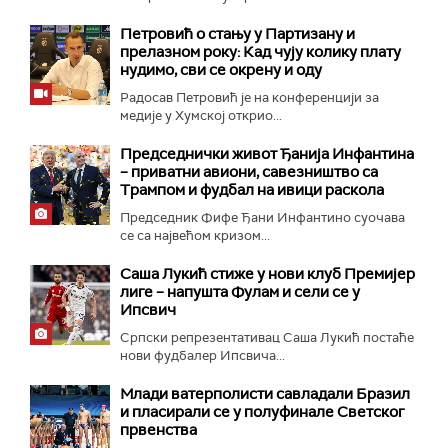
Петровић о стању у Партизану и
прелазном року: Кад чују колику плату
нудимо, сви се окрену и оду
Радосав Петровић је на конференцији за
медије у Хумској открио...
Председнички живот Ђанија Инфантина
– приватни авиони, савезништво са
Трампом и фудбал на ивици раскола
Председник Фифе Ђани Инфантино суочава
се са највећом кризом...
Саша Лукић стиже у нови клуб Премијер
лиге – напушта Фулам и сели се у
Ипсвич
Српски репрезентативац Саша Лукић постаће
нови фудбалер Ипсвича...
Млади ватерполисти савладали Бразил
и пласирали се у полуфинале Светског
првенства