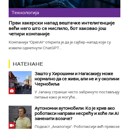
Технологијa
Први хакерски напад вештачке интелигенције
већи него што се мислило, бот хаковао још
четири компаније
Компанија "OpenAI" открила је да је сајбер-напад који су
извели одметнути ChatGPT...
НАТЕНАНЕ
Зашто у Хирошими и Нагасакију може
нормално да се живи, али не и у околини
Чернобиља
У Јапану странци често забринуто постављају
питање како је могуће...
Аутономни аутомобили: Ко је крив ако
роботакси направи несрећу и хоће ли AI
заменити возаче?
Подкаст „Аналогија“: Роботаксији већ превозе