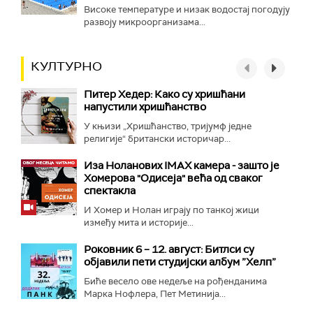
Високе температуре и низак водостај погодују
развоју микроорганизама...
КУЛТУРНО
Питер Хедер: Како су хришћани
напустили хришћанство
У књизи „Хришћанство, тријумф једне
религије“ британски историчар...
Иза Ноланових IMAX камера - зашто је
Хомерова "Одисеја" већа од сваког
спектакла
И Хомер и Нолан играју по танкој жици
између мита и историје...
Роковник 6 – 12. август: Битлси су
објавили пети студијски албум ”Хелп”
Биће весело ове недеље на рођенданима
Марка Нофлера, Пет Метинија...