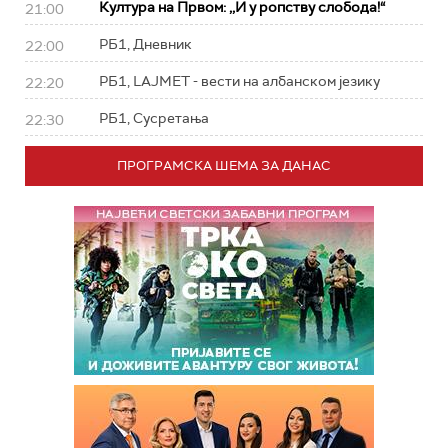
Култура на Првом: ,,И у ропству слобода!“
21:00
РБ1, Дневник
22:00
РБ1, LAJMET - вести на албанском језику
22:20
РБ1, Сусретања
22:30
ПРОГРАМСКА ШЕМА ЗА ДАНАС