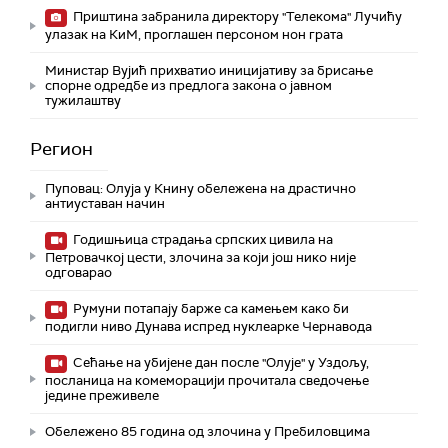
Приштина забранила директору "Телекома" Лучићу
улазак на КиМ, проглашен персоном нон грата
Министар Вујић прихватио иницијативу за брисање
спорне одредбе из предлога закона o јавном
тужилаштву
Регион
Пуповац: Олуја у Книну обележена на драстично
антиуставан начин
Годишњица страдања српских цивила на
Петровачкој цести, злочина за који још нико није
одговарао
Румуни потапају барже са камењем како би
подигли ниво Дунава испред нуклеарке Чернавода
Сећање на убијене дан после "Олује" у Уздољу,
посланица на комеморацији прочитала сведочење
једине преживеле
Обележено 85 година од злочина у Пребиловцима