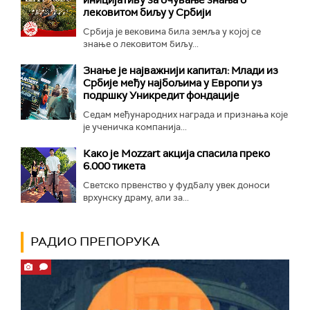
лековитом биљу у Србији
Србија је вековима била земља у којој се
знање о лековитом биљу...
Знање је најважнији капитал: Млади из
Србије међу најбољима у Европи уз
подршку Уникредит фондације
Седам међународних награда и признања које
је ученичка компанија...
Како је Mozzart акција спасила преко
6.000 тикета
Светско првенство у фудбалу увек доноси
врхунску драму, али за...
РАДИО ПРЕПОРУКА