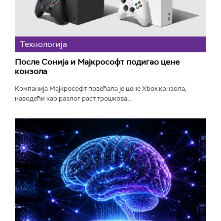
Технологијa
После Сонија и Мајкрософт подигао цене
конзола
Компанија Мајкрософт повећала је цене Xbox конзола,
наводећи као разлог раст трошкова...