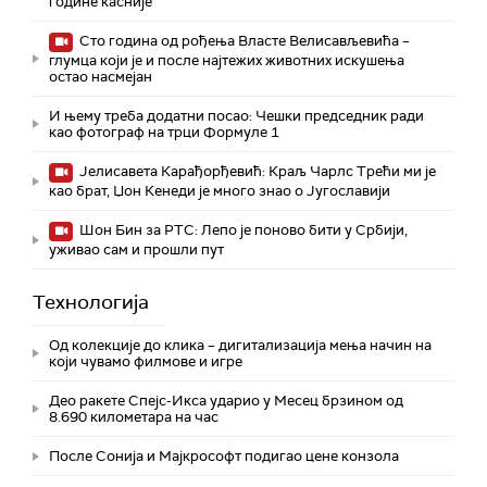
године касније
Сто година од рођења Власте Велисављевића –
глумца који је и после најтежих животних искушења
остао насмејан
И њему треба додатни посао: Чешки председник ради
као фотограф на трци Формуле 1
Јелисавета Карађорђевић: Краљ Чарлс Трећи ми је
као брат, Џон Кенеди је много знао о Југославији
Шон Бин за РТС: Лепо је поново бити у Србији,
уживао сам и прошли пут
Технологијa
Од колекције до клика – дигитализација мења начин на
који чувамо филмове и игре
Део ракете Спејс-Икса ударио у Месец брзином од
8.690 километара на час
После Сонија и Мајкрософт подигао цене конзола