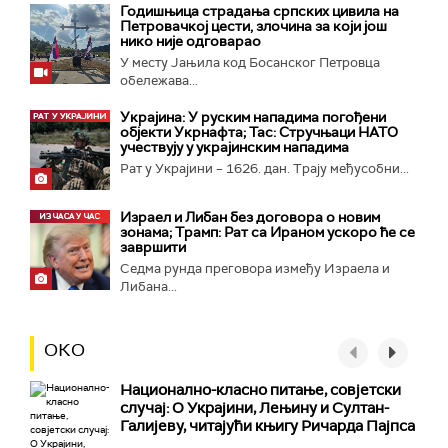
Годишњица страдања српских цивила на
Петровачкој цести, злочина за који још
нико није одговарао
У месту Јањила код Босанског Петровца
обележава...
Украјина: У руским нападима погођени
објекти Укрнафта; Тас: Стручњаци НАТО
учествују у украјинским нападима
Рат у Украјини – 1626. дан. Трају међусобни...
Израел и Либан без договора о новим
зонама; Трамп: Рат са Ираном ускоро ће се
завршити
Седма рунда преговора између Израела и
Либана...
ОКО
Национално-класнo питање, совјетски
случај: О Украјини, Лењину и Султан-
Галијеву, читајући књигу Ричарда Пајпса