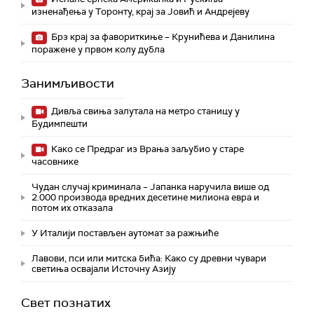
изненађења у Торонту, крај за Јовић и Андрејеву
Брз крај за фавориткиње – Крунићева и Данилина
поражене у првом колу дубла
Занимљивости
Дивља свиња залутала на метро станицу у
Будимпешти
Како се Предраг из Врања заљубио у старе
часовнике
Чудан случај криминала – Јапанка наручила више од
2.000 производа вредних десетине милиона евра и
потом их отказала
У Италији постављен аутомат за ражњиће
Лавови, пси или митска бића: Како су древни чувари
светиња освајали Источну Азију
Свет познатих