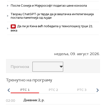
После Сонија и Мајкрософт подигао цене конзола
Творац ChatGPT-ја тврди да је вештачка интелигенција
постала паметнија од људи
Да ли је Кина већ победила у технолошкој трци 21.
века
недеља, 09. август 2026.
Прогноза
Тренутно на програму
HD
РТС 1
РТС 2
РТС 3
Р
Дневник 2, р.
02:00