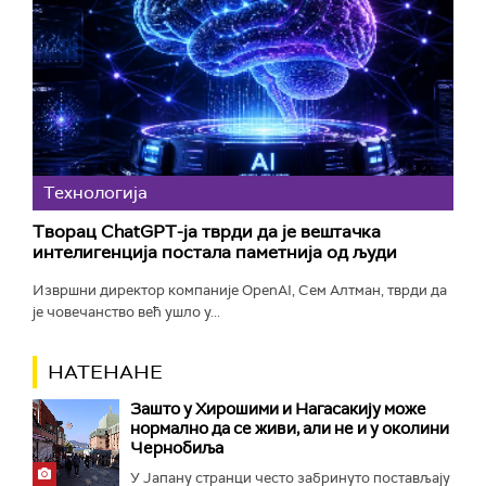
Технологијa
Творац ChatGPT-ја тврди да је вештачка
интелигенција постала паметнија од људи
Извршни директор компаније OpenAI, Сем Алтман, тврди да
је човечанство већ ушло у...
НАТЕНАНЕ
Зашто у Хирошими и Нагасакију може
нормално да се живи, али не и у околини
Чернобиља
У Јапану странци често забринуто постављају