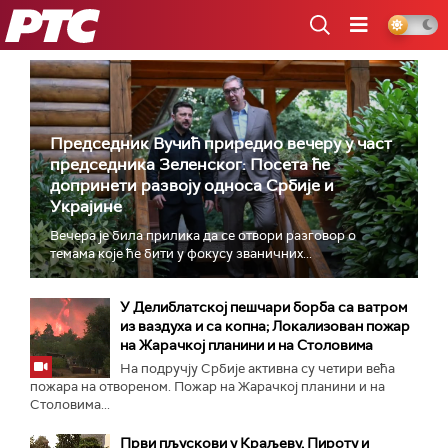
РТС
Председник Вучић приредио вечеру у част
председника Зеленског: Посета ће
допринети развоју односа Србије и
Украјине
Вечера је била прилика да се отвори разговор о
темама које ће бити у фокусу званичних...
У Делиблатској пешчари борба са ватром
из ваздуха и са копна; Локализован пожар
на Жарачкој планини и на Столовима
На подручју Србије активна су четири већа
пожара на отвореном. Пожар на Жарачкој планини и на
Столовима...
Први пљускови у Краљеву, Пироту и