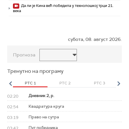
Да ли је Кина већ победила у технолошкој трци 21.
века
субота, 08. август 2026.
Прогноза
Тренутно на програму
HD
РТС 1
РТС 2
РТС 3
Р
Дневник 2, р.
02:20
Квадратура круга
02:54
Право на сутра
03:19
Пут победника
03:42