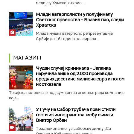
медије у Хумској открио...
Mлади ватерполисти у полуфиналу
Светског првенства – Бразил пао, следи
Хрватска
Млада мушка ватерполо репрезентација
Србије до 16 година пласирала...
МАГАЗИН
Чудан случај криминала – Јапанка
наручила више од 2.000 производа
вредних десетине милиона евра и потом
их отказала
Токијска полиција је под сумњом за ометање рада компаније
која...
У Гучу на Сабор трубача први стигли
гости из иностранства, међу њима и
Виктор Орбан
Традиционално, уз саборску химну „Са
Овчара и Каблара", подизање...