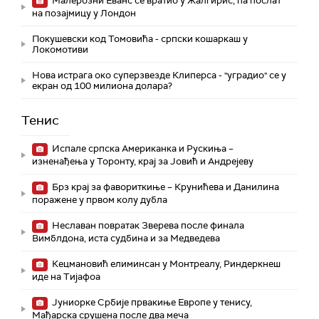
Малерозни Еванс се вратио у Жалгирис, па послат
на позајмицу у Лондон
Покушевски код Томовића - српски кошаркаш у
Локомотиви
Нова истрага око суперзвезде Клиперса - "уградио" се у
екран од 100 милиона долара?
Тенис
Испале српска Американка и Рускиња –
изненађења у Торонту, крај за Јовић и Андрејеву
Брз крај за фавориткиње – Крунићева и Данилина
поражене у првом колу дубла
Неславан повратак Зверева после финала
Вимблдона, иста судбина и за Медведева
Кецмановић елиминсан у Монтреалу, Риндеркнеш
иде на Тијафоа
Јуниорке Србије првакиње Европе у тенису,
Мађарска срушена после два меча