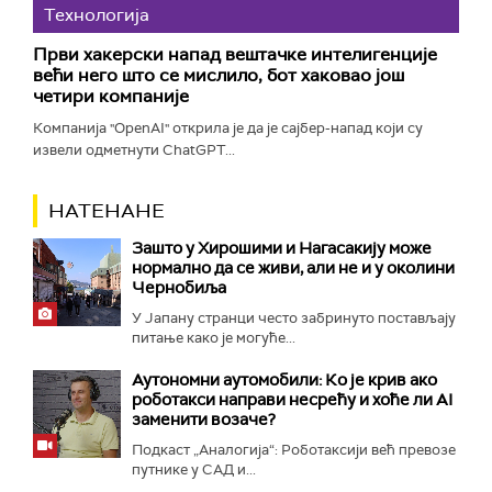
Технологијa
Први хакерски напад вештачке интелигенције
већи него што се мислило, бот хаковао још
четири компаније
Компанија "OpenAI" открила је да је сајбер-напад који су
извели одметнути ChatGPT...
НАТЕНАНЕ
Зашто у Хирошими и Нагасакију може
нормално да се живи, али не и у околини
Чернобиља
У Јапану странци често забринуто постављају
питање како је могуће...
Аутономни аутомобили: Ко је крив ако
роботакси направи несрећу и хоће ли AI
заменити возаче?
Подкаст „Аналогија“: Роботаксији већ превозе
путнике у САД и...