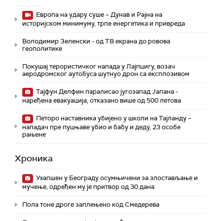
Европа на удару суше – Дунав и Рајна на
историјском минимуму, трпе енергетика и привреда
Володимир Зеленски - од ТВ екрана до ровова
геополитике
Покушај терористичког напада у Лајпцигу, возач
аеродромског аутобуса шутнуо дрон са експлозивом
Тајфун Делфин паралисао југозапад Јапана -
наређена евакуација, отказано више од 500 летова
Петоро наставника убијено у школи на Тајланду –
нападач пре пуцњаве убио и бабу и деду, 23 особе
рањене
Хроника
Ухапшен у Београду осумњичени за злостављање и
мучење, одређен му је притвор од 30 дана
Пола тоне дроге заплењено код Смедерева