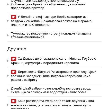
Осумњичени код којих је пронађена дрога у
Добановцима бранили се ћутањем, тужилаштво
предложило притвор
У Делиблатској пешчари борба са ватром из
ваздуха и са копна; Локализован пожар на Жарачкој
планини и на Столовима
Тужилаштво покренуло истрагу поводом напада на
Стевана Филиповића
Друштво
Од Дрвара до операционе сале – Никица Грубор о
Крајини, хирургији и породичним коренима
Директорка "Батута": Регистровани први случајеви
грознице западног Нила, потребан опрез али нема
разлога за бригу
Дачић: Штаб забранио непотребну потрошњу воде,
ситуација са пожарима и водостајем нешто боља
Како расхладити аутомобил током врућина и шта
никако не смете да оставите у возилу – савети ауто-
механичара