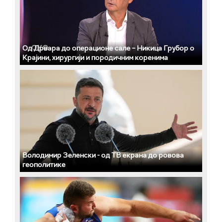
Од Дрвара до операционе сале – Никица Грубор о
Крајини, хирургији и породичним коренима
Володимир Зеленски - од ТВ екрана до ровова
геополитике