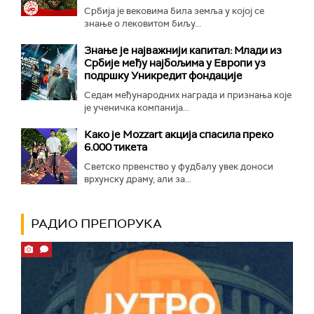
Србија је вековима била земља у којој се
знање о лековитом биљу...
Знање је најважнији капитал: Млади из
Србије међу најбољима у Европи уз
подршку Уникредит фондације
Седам међународних награда и признања које
је ученичка компанија...
Како је Mozzart акција спасила преко
6.000 тикета
Светско првенство у фудбалу увек доноси
врхунску драму, али за...
РАДИО ПРЕПОРУКА