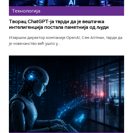
Технологијa
Творац ChatGPT-ја тврди да је вештачка
интелигенција постала паметнија од људи
Извршни директор компаније OpenAI, Сем Алтман, тврди да
је човечанство већ ушло у...