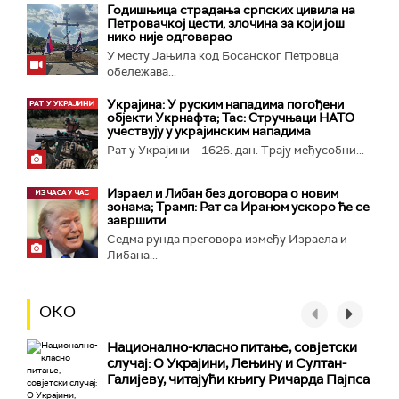
Годишњица страдања српских цивила на
Петровачкој цести, злочина за који још
нико није одговарао
У месту Јањила код Босанског Петровца
обележава...
Украјина: У руским нападима погођени
објекти Укрнафта; Тас: Стручњаци НАТО
учествују у украјинским нападима
Рат у Украјини – 1626. дан. Трају међусобни...
Израел и Либан без договора о новим
зонама; Трамп: Рат са Ираном ускоро ће се
завршити
Седма рунда преговора између Израела и
Либана...
ОКО
Национално-класнo питање, совјетски
случај: О Украјини, Лењину и Султан-
Галијеву, читајући књигу Ричарда Пајпса