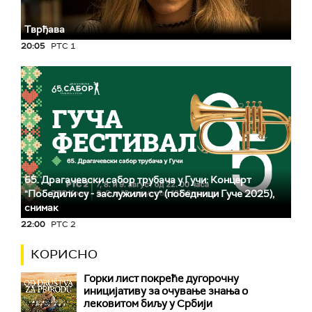
Тврђава
20:05
РТС 1
65. Драгачевски сабор трубача у Гучи: Концерт
"Победили су - заслужили су" (победници Гуче 2025),
снимак
22:00
РТС 2
КОРИСНО
Горки лист покреће дугорочну
иницијативу за очување знања о
лековитом биљу у Србији