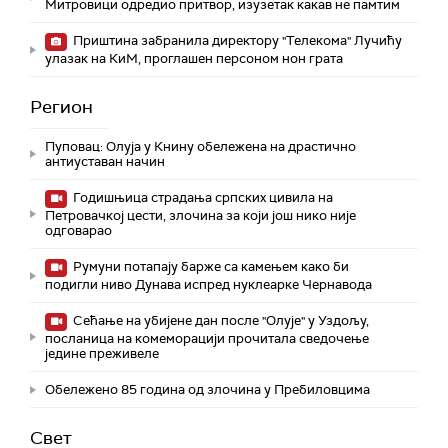
Митровици одредио притвор, изузетак какав не памтим
Приштина забранила директору "Телекома" Лучићу
улазак на КиМ, проглашен персоном нон грата
Регион
Пуповац: Олуја у Книну обележена на драстично
антиуставан начин
Годишњица страдања српских цивила на
Петровачкој цести, злочина за који још нико није
одговарао
Румуни потапају барже са камењем како би
подигли ниво Дунава испред нуклеарке Чернавода
Сећање на убијене дан после "Олује" у Уздољу,
посланица на комеморацији прочитала сведочење
једине преживеле
Обележено 85 година од злочина у Пребиловцима
Свет