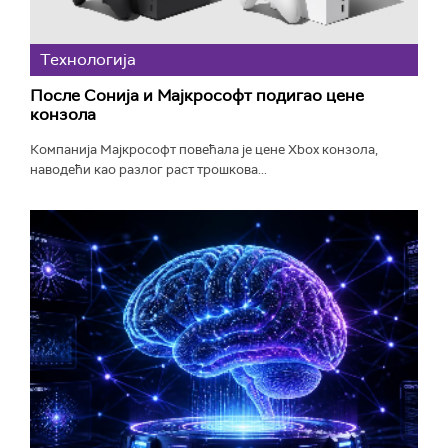
Технологијa
После Сонија и Мајкрософт подигао цене
конзола
Компанија Мајкрософт повећала је цене Xbox конзола,
наводећи као разлог раст трошкова...