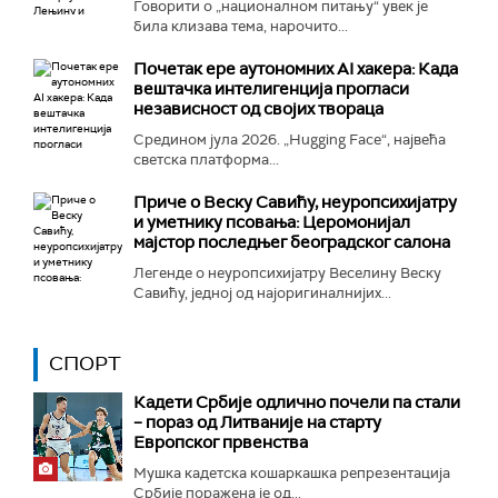
Говорити о „националном питању“ увек је
била клизава тема, нарочито...
Почетак ере аутономних AI хакера: Када
вештачка интелигенција прогласи
независност од својих твораца
Средином јула 2026. „Hugging Face“, највећа
светска платформа...
Приче о Веску Савићу, неуропсихијатру
и уметнику псовања: Церомонијал
мајстор последњег београдског салона
Легенде о неуропсихијатру Веселину Веску
Савићу, једној од најоригиналнијих...
СПОРТ
Кадети Србије одлично почели па стали
– пораз од Литваније на старту
Европског првенства
Мушка кадетска кошаркашка репрезентација
Србије поражена је од...