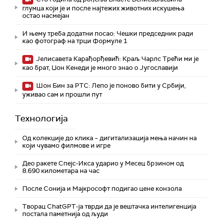
глумца који је и после најтежих животних искушења
остао насмејан
И њему треба додатни посао: Чешки председник ради
као фотограф на трци Формуле 1
Јелисавета Карађорђевић: Краљ Чарлс Трећи ми је
као брат, Џон Кенеди је много знао о Југославији
Шон Бин за РТС: Лепо је поново бити у Србији,
уживао сам и прошли пут
Технологијa
Од колекције до клика – дигитализација мења начин на
који чувамо филмове и игре
Део ракете Спејс-Икса ударио у Месец брзином од
8.690 километара на час
После Сонија и Мајкрософт подигао цене конзола
Творац ChatGPT-ја тврди да је вештачка интелигенција
постала паметнија од људи