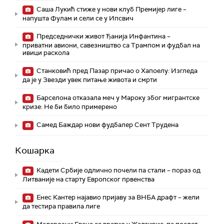
Саша Лукић стиже у нови клуб Премијер лиге –
напушта Фулам и сели се у Ипсвич
Председнички живот Ђанија Инфантина –
приватни авиони, савезништво са Трампом и фудбал на
ивици раскола
Станковић пред Пазар причао о Хапоелу: Изгледа
да је у Звезди увек питање живота и смрти
Барселона отказала меч у Мароку због мигрантске
кризе: Не би било примерено
Самед Баждар нови фудбалер Сент Трудена
Кошарка
Кадети Србије одлично почели па стали – пораз од
Литваније на старту Европског првенства
Енес Кантер најавио пријаву за ВНБА драфт – жели
да тестира правила лиге