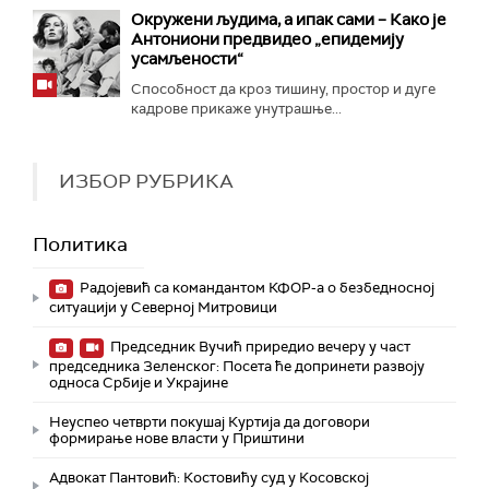
Окружени људима, а ипак сами – Како је
Антониони предвидео „епидемију
усамљености“
Способност да кроз тишину, простор и дуге
кадрове прикаже унутрашње...
ИЗБОР РУБРИКА
Политика
Радојевић са командантом КФОР-а о безбедносној
ситуацији у Северној Митровици
Председник Вучић приредио вечеру у част
председника Зеленског: Посета ће допринети развоју
односа Србије и Украјине
Неуспео четврти покушај Куртија да договори
формирање нове власти у Приштини
Адвокат Пантовић: Костовићу суд у Косовској