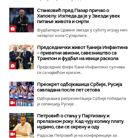
Станковић пред Пазар причао о
Хапоелу: Изгледа да је у Звезди увек
питање живота и смрти
Фудбалери Црвене звезде у суботу играју меч
четвртог кола Суперлиге...
Председнички живот Ђанија Инфантина
– приватни авиони, савезништво са
Трампом и фудбал на ивици раскола
Председник Фифе Ђани Инфантино суочава
се са највећом кризом...
Преокрет одбојкашица Србије, Русија
савладана после пет сетова
Одбојкашка репрезентација Србије победила
је селекцију Русије...
Петровић о стању у Партизану и
прелазном року: Кад чују колику плату
нудимо, сви се окрену и оду
Радосав Петровић је на конференцији за