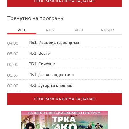
ПРОГРАМСКА ШЕМА ЗА ДАНАС
Тренутно на програму
РБ 1
РБ 2
РБ 3
РБ 202
РБ1, Изворишта, реприза
04:05
РБ1, Вести
05:00
РБ1, Свитање
05:05
РБ1, Да вас подсетимо
05:57
РБ1, Јутарњи дневник
06:00
ПРОГРАМСКА ШЕМА ЗА ДАНАС