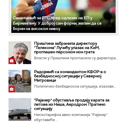
Синанчевић за РТС пред одлазак на ЕП у
Бирмингему: У доброј сам форми, желим да се
борим на високом нивоу
Приштина забранила директору
"Телекома" Лучићу улазак на КиМ,
проглашен персоном нон грата
Власти у Приштини прогласиле су директора...
Радојевић са командантом КФОР-а о
безбедносној ситуацији у Северној
Митровици
Политичко-безбедносна ситуација, изазови...
"Рајанер" обуставља продају карата за
летове из Ниша; Аеродром: Пратимо
ситуацију
Нискотарифна авио-компанија “Рајанер”
обуставиће...