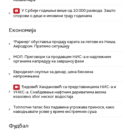
У Србији годишње више од 10.000 развода: Зашто
спорови о деци и имовини трају годинама
Економија
"Рајанер" обуставља продају карата за летове из Ниша;
Аеродром: Пратимо ситуацију
МОЛ: Преговори са продавцем НИС-а и надлежним
органима напредују ка завршној фази
Евродизел скупљи за динар, цена бензина
непромењена
Ђедовић Хандановић са представницима НИС-а и
УНКС-а: Снабдевање нафтним дериватима веома
изазовно због ниског водостаја
Топлотни талас без падавина угрожава приносе, како
наводњавати усеве у време екстремних суша
Фудбал