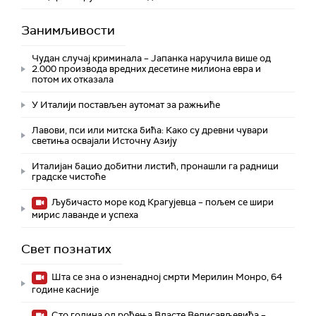
Занимљивости
Чудан случај криминала – Јапанка наручила више од
2.000 производа вредних десетине милиона евра и
потом их отказала
У Италији постављен аутомат за ражњиће
Лавови, пси или митска бића: Како су древни чувари
светиња освајали Источну Азију
Италијан бацио добитни листић, пронашли га радници
градске чистоће
Љубичасто море код Крагујевца – пољем се шири
мирис лаванде и успеха
Свет познатих
Шта се зна о изненадној смрти Мерилин Монро, 64
године касније
Сто година од рођења Власте Велисављевића –