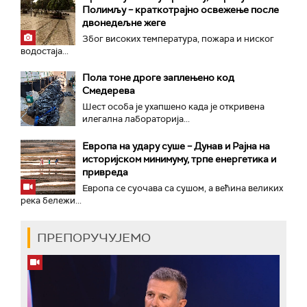
Полимљу – краткотрајно освежење после
двонедељне жеге
Због високих температура, пожара и ниског
водостаја...
Пола тоне дроге заплењено код
Смедерева
Шест особа је ухапшено када је откривена
илегална лабораторија...
Европа на удару суше – Дунав и Рајна на
историјском минимуму, трпе енергетика и
привреда
Европа се суочава са сушом, а већина великих
река бележи...
ПРЕПОРУЧУЈЕМО