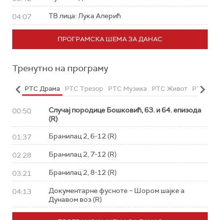
ТВ лица: Лука Алерић
04:07
ПРОГРАМСКА ШЕМА ЗА ДАНАС
Тренутно на програму
етарац
РТС Драма
РТС Трезор
РТС Музика
РТС Живот
РТС Кла
Случај породице Бошковић, 63. и 64. епизода
00:50
(R)
Бранилац 2, 6-12 (R)
01:37
Бранилац 2, 7-12 (R)
02:28
Бранилац 2, 8-12 (R)
03:21
Документарне фусноте – Шором шајке а
04:13
Дунавом воз (R)