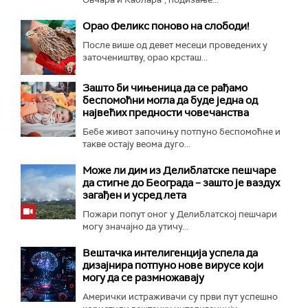
Орао Феликс поново на слободи!
После више од девет месеци проведених у
заточеништву, орао крсташ...
Зашто би чињеница да се рађамо
беспомоћни могла да буде једна од
највећих предности човечанства
Бебе живот започињу потпуно беспомоћне и
такве остају веома дуго...
Може ли дим из Делиблатске пешчаре
да стигне до Београда – зашто је ваздух
загађен и усред лета
Пожари попут оног у Делиблатској пешчари
могу значајно да утичу...
Вештачка интелигенција успела да
дизајнира потпуно нове вирусе који
могу да се размножавају
Амерички истраживачи су први пут успешно