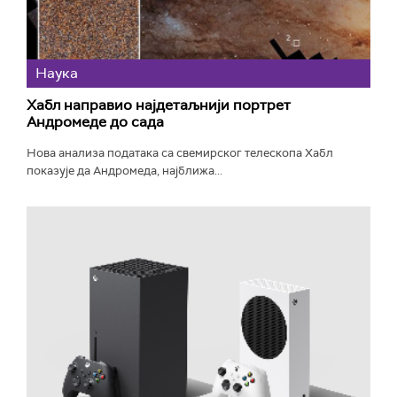
Наука
Хабл направио најдетаљнији портрет
Андромеде до сада
Нова анализа података са свемирског телескопа Хабл
показује да Андромеда, најближа...