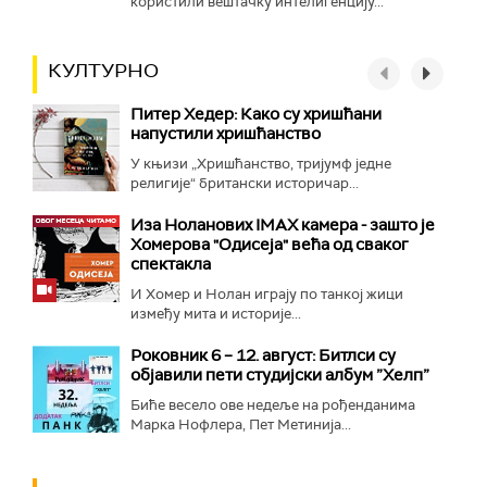
користили вештачку интелигенцију...
КУЛТУРНО
Питер Хедер: Како су хришћани
напустили хришћанство
У књизи „Хришћанство, тријумф једне
религије“ британски историчар...
Иза Ноланових IMAX камера - зашто је
Хомерова "Одисеја" већа од сваког
спектакла
И Хомер и Нолан играју по танкој жици
између мита и историје...
Роковник 6 – 12. август: Битлси су
објавили пети студијски албум ”Хелп”
Биће весело ове недеље на рођенданима
Марка Нофлера, Пет Метинија...