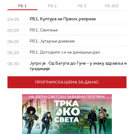
РБ 1
РБ 2
РБ 3
РБ 202
РБ1, Култура на Првом, реприза
04:05
РБ1, Свитање
05:05
РБ1, Јутарњи дневник
06:00
РБ1, Догодило се на данашњи дан
06:20
Јутро је : Од Батута до Гуче – у знаку здравља и
06:30
традиције
ПРОГРАМСКА ШЕМА ЗА ДАНАС