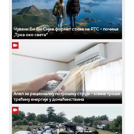
Чувени Би-Би-Сијев формат стиже на РТС – почиње
„Трка око света“
Апел за рационалну потрошњу струје – климе троше
трећину енергије у домаћинствима