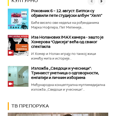
КУЛТУРНО
Роковник 6 – 12. август: Битлси су
објавили пети студијски албум ”Хелп”
Биће весело ове недеље на рођенданима
Марка Нофлера, Пет Метинија...
Иза Ноланових IMAX камера - зашто је
Хомерова "Одисеја" већа од сваког
спектакла
И Хомер и Нолан играју по танкој жици
између мита и историје...
Изложба „Сведоци и учесници“:
Тринаест уметница о одговорности,
емпатији и личним изборима
Међународна концептуална мултимедијална
изложба „Сведоци и учесници"...
ТВ ПРЕПОРУКА