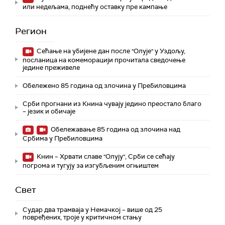
или недељама, поднећу оставку пре кампање
Регион
Сећање на убијене дан после "Олује" у Уздољу,
посланица на комеморацији прочитала сведочење
једине преживеле
Обележено 85 година од злочина у Пребиловцима
Срби прогнани из Книна чувају једино преостало благо
– језик и обичаје
Обележавање 85 година од злочина над
Србима у Пребиловцима
Книн – Хрвати славе "Олују", Срби се сећају
погрома и тугују за изгубљеним огњиштем
Свет
Судар два трамваја у Немачкој – више од 25
повређених, троје у критичном стању