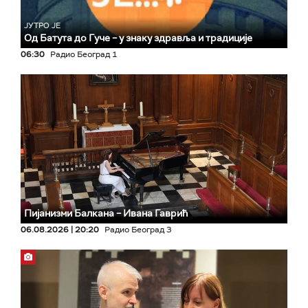
ЈУТРО ЈЕ
Од Батута до Гуче – у знаку здравља и традиције
06:30
Радио Београд 1
Пијанизми Балкана – Ивана Гаврић
06.08.2026 | 20:20
Радио Београд 3