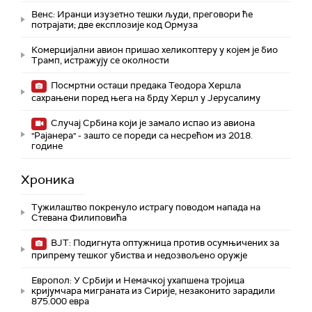
Венс: Иранци изузетно тешки људи, преговори ће
потрајати; две експлозије код Ормуза
Комерцијални авион пришао хеликоптеру у којем је био
Трамп, истражују се околности
Посмртни остаци предака Теодора Херцла
сахрањени поред њега на брду Херцл у Јерусалиму
Случај Србина који је замало испао из авиона
"Рајанера" - зашто се пореди са несрећом из 2018.
године
Хроника
Тужилаштво покренуло истрагу поводом напада на
Стевана Филиповића
ВЈТ: Подигнута оптужница против осумњичених за
припрему тешког убиства и недозвољено оружје
Европол: У Србији и Немачкој ухапшена тројица
кријумчара миграната из Сирије, незаконито зарадили
875.000 евра