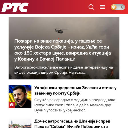
РТС
Пожари на више локација, у гашење се
укључује Војска Србије – изнад Ушћа гори
око 150 хектара шуме, ванредна ситуација
у Ковину и Бачкој Паланци
Ватрогасно-спасилачке екипе и даље интервенишу на
више локација широм Србије. Најтежа...
Украјински председник Зеленски стиже у
званичну посету Србији
Служба за сарадњу с медијима председника
Републике саопштила је да ће Александар
Вучић угостити украјинског...
Дочек ватрогасаца из Шпаније испред
Палате "Србија"; Вучић: Победили сте