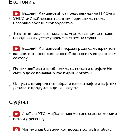
Економија
Ђедовић Хандановић са представницима НИС-а и
УНКС-а: Снабдевање нафтним дериватима веома
изазовно због ниског водостаја
Топлотни талас без падавина угрожава приносе, како
наводњавати усеве у време екстремних суша
Ђедовић Хандановић: Ђердап ради са четвртином
капацитета – неопходна посвећност свих у енергетском
сектору
Путниковићева о проблемима са водом и струјом: Не
смемо да се понашамо као пијани богаташ
Одлука о привременој забрани извоза нафте и нафтних
деривата продужена до 31. августа
Фудбал
Илић за РТС: Најбољи наш меч ове сезоне, морамо
исто и у реваншу
Минималац бањалучког Борца против Витебска,