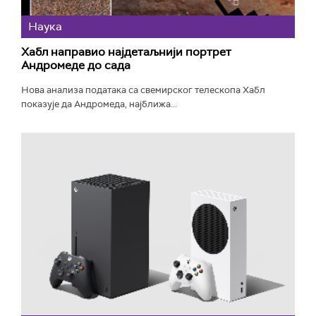
Наука
Хабл направио најдетаљнији портрет
Андромеде до сада
Нова анализа података са свемирског телескопа Хабл
показује да Андромеда, најближа...