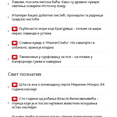
Лавови, пси или митска бића: Како су древни чувари
светиња освајали Источну Азију
Италијан бацио добитни листић, пронашли га радници
градске чистоће
Љубичасто море код Крагујевца – пољем се шири
мирис лаванде и успеха
Славни кувар о "MasterChefu": Не схватајте га
озбиљно, храна је хладна
Такмичење у сурфовању за псе – на плажи у
Калфорнији гужва и навијање
Свет познатих
Шта се зна о изненадној смрти Мерилин Монро, 64
године касније
Сто година од рођења Власте Велисављевића –
глумца који је и после најтежих животних искушења
остао насмејан
И њему треба додатни посао: Чешки председник ради