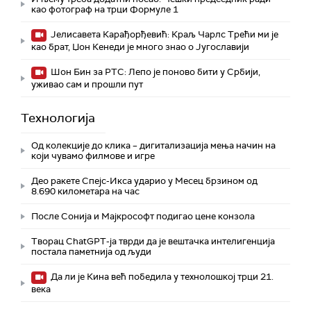
као фотограф на трци Формуле 1
Јелисавета Карађорђевић: Краљ Чарлс Трећи ми је
као брат, Џон Кенеди је много знао о Југославији
Шон Бин за РТС: Лепо је поново бити у Србији,
уживао сам и прошли пут
Технологијa
Од колекције до клика – дигитализација мења начин на
који чувамо филмове и игре
Део ракете Спејс-Икса ударио у Месец брзином од
8.690 километара на час
После Сонија и Мајкрософт подигао цене конзола
Творац ChatGPT-ја тврди да је вештачка интелигенција
постала паметнија од људи
Да ли је Кина већ победила у технолошкој трци 21.
века