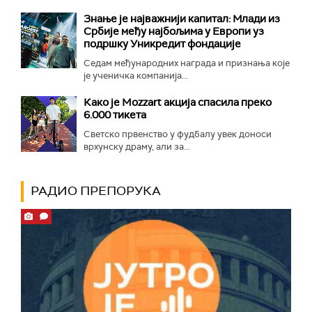
Знање је најважнији капитал: Млади из
Србије међу најбољима у Европи уз
подршку Уникредит фондације
Седам међународних награда и признања које
је ученичка компанија...
Како је Mozzart акција спасила преко
6.000 тикета
Светско првенство у фудбалу увек доноси
врхунску драму, али за...
РАДИО ПРЕПОРУКА