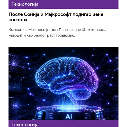
Технологијa
После Сонија и Мајкрософт подигао цене
конзола
Компанија Мајкрософт повећала је цене Xbox конзола,
наводећи као разлог раст трошкова...
Технологијa