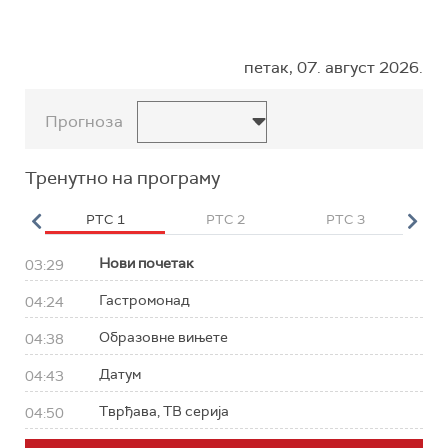
петак, 07. август 2026.
Прогноза
Тренутно на програму
HD
РТС 1
РТС 2
РТС 3
Р
Нови почетак
03:29
Гастромонад
04:24
Образовне вињете
04:38
Датум
04:43
Тврђава, ТВ серија
04:50