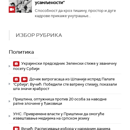
усамљености“
Способност да кроз тишину, простор и дуге
кадрове прикаже унутрашње...
ИЗБОР РУБРИКА
Политика
Украјински председник Зеленски стиже у званичну
посету Србији
Дочек ватрогасаца из Шпаније испред Палате
"Србија"; Вучић: Победили сте ватрену стихију, показали
шта значи храброст
Приштина, оптужница против 20 особа за наводне
ратне злочине у Ђаковици
УНС: Привремене власти у Приштини да омогуће
извештавање медијима на српском језику
Вучић: Расписивање избора у наредним данима