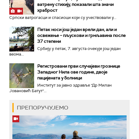
ватрену стихију, показали шта значи
храброст
Српски ватрогасци и спасиоци који су учествовали у...
Петак носи још један врели дан, али и
освежење – пљускови и грмљавина после
37 степени
Србију у петак, 7. августа очекује још један
веома...
Регистровани први случајеви грознице
Западног Нила ове године, двоје
пацијената у болници
Институт за јавно здравље "Др Милан
Јовановић Батут"...
ПРЕПОРУЧУЈЕМО