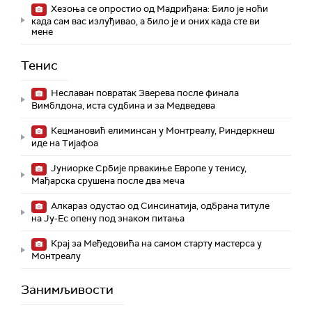
Хезоња се опростио од Мадриђана: Било је ноћи
када сам вас излуђивао, а било је и оних када сте ви
мене
Тенис
Неславан повратак Зверева после финала
Вимблдона, иста судбина и за Медведева
Кецмановић елиминсан у Монтреалу, Риндеркнеш
иде на Тијафоа
Јуниорке Србије првакиње Европе у тенису,
Мађарска срушена после два меча
Алкараз одустао од Синсинатија, одбрана титуле
на Ју-Ес опену под знаком питања
Крај за Међедовића на самом старту мастерса у
Монтреалу
Занимљивости