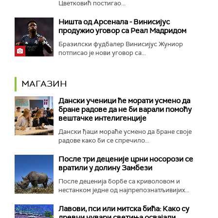
Цветковић постигао...
Ништа од Арсенала - Винисијус
продужио уговор са Реал Мадридом
Бразилски фудбалер Винисијус Жуниор
потписао је нови уговор са...
МАГАЗИН
Дански ученици ће морати усмено да
бране радове да не би варали помоћу
вештачке интелигенције
Дански ђаци мораће усмено да бране своје
радове како би се спречило...
После три деценије црни носорози се
вратили у долину Замбези
После деценија борбе са криволовом и
нестанком једне од најпрепознатљивијих...
Лавови, пси или митска бића: Како су
древни чувари светиња освајали