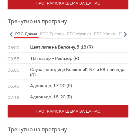
ПРОГРАМСКА ШЕМА ЗА ДАНАС
Тренутно на програму
етарац
РТС Драма
РТС Трезор
РТС Музика
РТС Живот
РТС Кла
Цват липе на Балкану, 5-13 (R)
03:00
ТВ театар – Ревизор (R)
03:55
Случај породице Бошковић, 67. и 68. епизода
06:00
(R)
Адвокадо, 17-20 (R)
06:45
Адвокадо, 18-20 (R)
07:18
ПРОГРАМСКА ШЕМА ЗА ДАНАС
Тренутно на програму