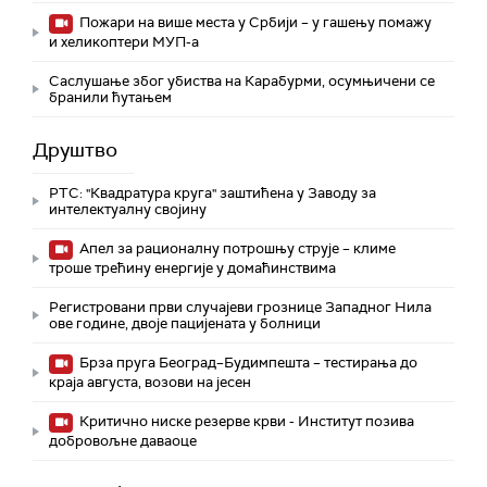
Пожари на више места у Србији – у гашењу помажу
и хеликоптери МУП-а
Саслушање због убиства на Карабурми, осумњичени се
бранили ћутањем
Друштво
РТС: "Квадратура круга" заштићена у Заводу за
интелектуалну својину
Апел за рационалну потрошњу струје – климе
троше трећину енергије у домаћинствима
Регистровани први случајеви грознице Западног Нила
ове године, двоје пацијената у болници
Брза пруга Београд–Будимпешта – тестирања до
краја августа, возови на јесен
Критично ниске резерве крви - Институт позива
добровољне даваоце