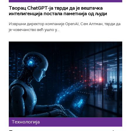
Творац ChatGPT-ја тврди да је вештачка
интелигенција постала паметнија од људи
Извршни директор компаније OpenAI, Сем Алтман, тврди да
је човечанство већ ушло у...
Технологијa