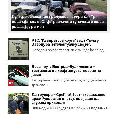
Култура сећања као предуслов помирења ­- Три
деценије после „Олује“ различита тумачења и даље
раздвајају регион
РТС: "Квадратура круга" заштићена у
Заводу за интелектуалну својину
Поводом објаве телевизије "N1" да ће се од...
Брза пруга Београд–Будимпешта –
тестирања до краја августа, возови на
јесен
Тестирања брзе пруге Београд–Будимпешта
требало...
Дан рудара – Срећно! Честитке државног
врха: Рударство опстаје као један од
стубова привреде
Више од 20.000 рудара у Србији из подземне...