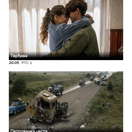
Тврђава
20:05
РТС 1
Петровачка цеста