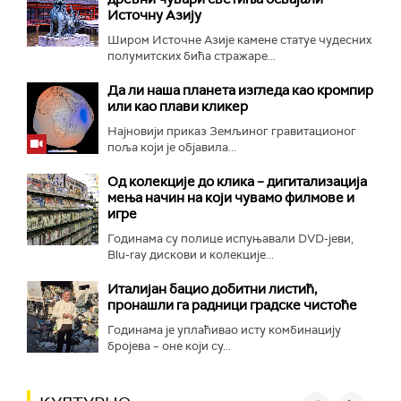
Источну Азију
Широм Источне Азије камене статуе чудесних
полумитских бића стражаре...
Да ли наша планета изгледа као кромпир
или као плави кликер
Најновији приказ Земљиног гравитационог
поља који је објавила...
Од колекције до клика – дигитализација
мења начин на који чувамо филмове и
игре
Годинама су полице испуњавали DVD-јеви,
Blu-ray дискови и колекције...
Италијан бацио добитни листић,
пронашли га радници градске чистоће
Годинама је уплаћивао исту комбинацију
бројева – оне који су...