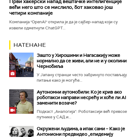
Први хакерски напад вештачке интелигенције
већи него што се мислило, бот хаковао још
четири компаније
Компанија "OpenAI" открила је да је сајбер-напад који су
извели одметнути ChatGPT...
НАТЕНАНЕ
Зашто у Хирошими и Нагасакију може
нормално да се живи, али не и у околини
Чернобиља
У Јапану странци често забринуто постављају
питање како је могуће...
Аутономни аутомобили: Ко је крив ако
роботакси направи несрећу и хоће ли AI
заменити возаче?
Подкаст „Аналогија“: Роботаксији већ превозе
путнике у САД и...
Окружени људима, а ипак сами – Како је
Антониони предвидео „епидемију