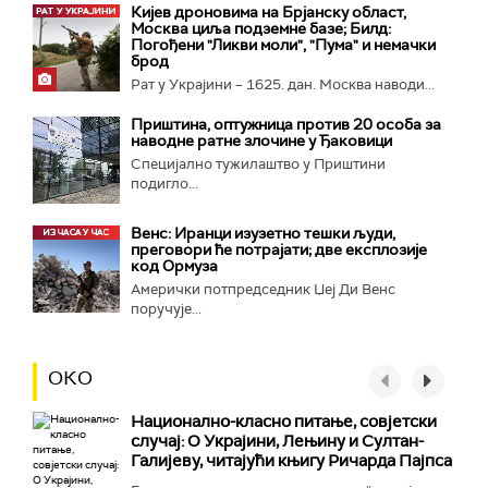
Кијев дроновима на Брјанску област,
Москва циља подземне базе; Билд:
Погођени "Ликви моли", "Пума" и немачки
брод
Рат у Украјини – 1625. дан. Москва наводи...
Приштина, оптужница против 20 особа за
наводне ратне злочине у Ђаковици
Специјално тужилаштво у Приштини
подигло...
Венс: Иранци изузетно тешки људи,
преговори ће потрајати; две експлозије
код Ормуза
Амерички потпредседник Џеј Ди Венс
поручује...
ОКО
Национално-класнo питање, совјетски
случај: О Украјини, Лењину и Султан-
Галијеву, читајући књигу Ричарда Пајпса