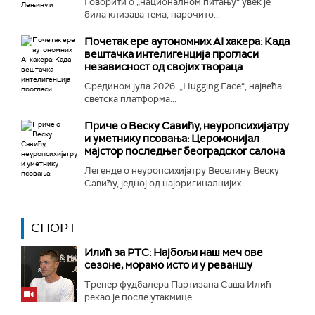
Говорити о „националном питању“ увек је
била клизава тема, нарочито...
Почетак ере аутономних AI хакера: Када
вештачка интелигенција прогласи
независност од својих твораца
Средином јула 2026. „Hugging Face“, највећа
светска платформа...
Приче о Веску Савићу, неуропсихијатру
и уметнику псовања: Церомонијал
мајстор последњег београдског салона
Легенде о неуропсихијатру Веселину Веску
Савићу, једној од најоригиналнијих...
СПОРТ
Илић за РТС: Најбољи наш меч ове
сезоне, морамо исто и у реваншу
Тренер фудбалера Партизана Саша Илић
рекао је после утакмице...