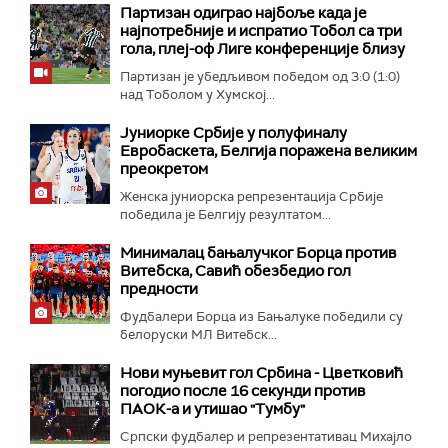
Партизан одиграо најбоље када је
најпотребније и испратио Тобол са три
гола, плеј-оф Лиге конференције близу
Партизан је убедљивом победом од 3:0 (1:0)
над Тоболом у Хумској...
Јуниорке Србије у полуфиналу
Евробаскета, Белгија поражена великим
преокретом
Женска јуниорска репрезентација Србије
победила је Белгију резултатом...
Минималац бањалучког Борца против
Витебска, Савић обезбедио гол
предности
Фудбалери Борца из Бањалуке победили су
белоруски МЛ Витебск...
Нови муњевит гол Србина - Цветковић
погодио после 16 секунди против
ПАОК-а и утишао "Тумбу"
Српски фудбалер и репрезентативац Михајло