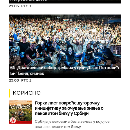
21:05
РТС 1
65. Драгачевски сабор трубача у гучи: Дејан Петровић
Биг Бeнд, снимак
23:03
РТС 2
КОРИСНО
Горки лист покреће дугорочну
иницијативу за очување знања о
лековитом биљу у Србији
Србија је вековима била земља у којој се
знање о лековитом биљу...