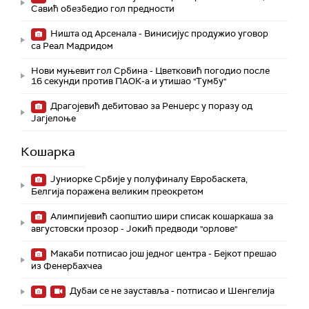
Савић обезбедио гол предности
Ништа од Арсенала - Винисијус продужио уговор
са Реал Мадридом
Нови муњевит гол Србина - Цветковић погодио после
16 секунди против ПАОК-а и утишао "Тумбу"
Драгојевић дебитовао за Ренџерс у поразу од
Јагјелоње
Кошарка
Јуниорке Србије у полуфиналу Евробаскета,
Белгија поражена великим преокретом
Алимпијевић саопштио шири списак кошаркаша за
августовски прозор - Јокић предводи "орлове"
Макаби потписао још једног центра - Бејкот прешао
из Фенербахчеа
Дубаи се не зауставља - потписао и Шенгелија