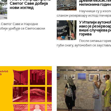
древни екосистем
рема одређеним...
Светог Саве добија
милионима годин
нови изглед
Научници су у изо
сланом резервоару испод глечера 
У Италији аутомо
 Светог Саве и Народне
иако је резервоар
бије уређује се Светосавски
више случајева 
, према најавама, добити нове
горива
не, камерну сцену...
После сипања гори
губи снагу, аутомобил се зауставља