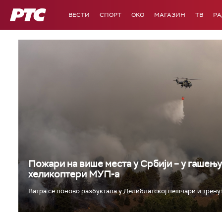
РТС
ВЕСТИ
СПОРТ
OKO
МАГАЗИН
ТВ
Р
Пожари на више места у Србији – у гашењ
хеликоптери МУП-а
Ватра се поново разбуктала у Делиблатској пешчари и тренутн