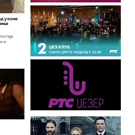
д у коме
гиње
постаје
и и
оград, град
..