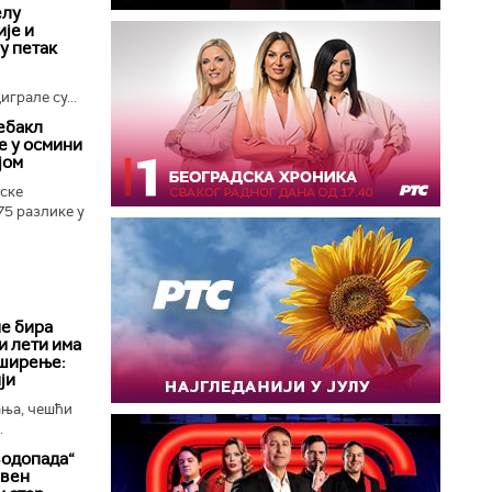
елу
је и
 у петак
грале су...
ебакл
е у осмини
јом
ске
75 разлике у
е бира
и лети има
 ширење:
ји
ања, чешћи
.
водопада“
ивен