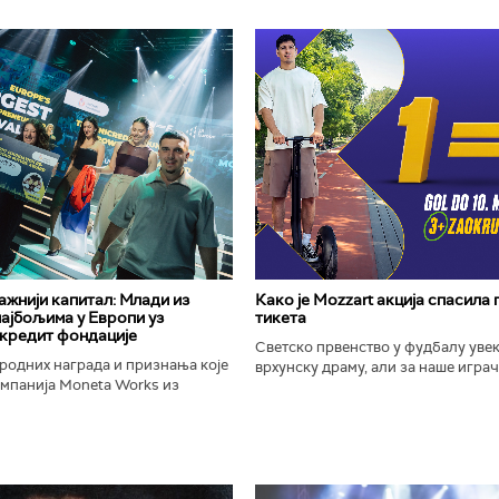
важнији капитал: Млади из
Како је Mozzart акција спасила
најбољима у Европи уз
тикета
кредит фондације
Светско првенство у фудбалу уве
родних награда и признања које
врхунску драму, али за наше играче
омпанија Moneta Works из
шампионат остаће упамћен по Moz
е "Милева Марић Ајнштајн" из
промоцији која је потпуно промени
ојила на највећем...