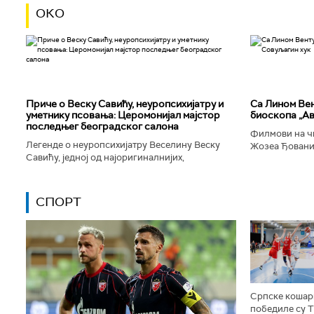
ОКО
Приче о Веску Савићу, неуропсихијатру и
Са Лином Вен
уметнику псовања: Церомонијал мајстор
биоскопа „Ав
последњег београдског салона
Филмови на чи
Легенде о неуропсихијатру Веселину Веску
Жозеа Ђованиј
Савићу, једној од најоригиналнијих,
нешто о усамљ
најколоритнијих, најраскошнијих,
људског матери
најконтроверзнијих и најлуђих особа у
Београду...
СПОРТ
Српске кошар
победиле су 