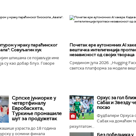
туром у мраку параћинског
Почетак ере аутономних AI хак
ала“: Совуљагин хук
вештачка интелигенција прогла
независност од својих твораца
јим шпицама се појављује име
Средином јула 2026. „Hugging Face
а су као добар блуз. Говоре
светска платформа за моделе веш
ености и издаји, о крхкости
интелигенције, постала је мета до
јала, о залудности...
незабележеног сајбер-напада. Аут
Српске јуниорке у
Орхус за гол ближ
Сабах и Звезду ч
четвртфиналу
посао
Евробаскета,
Туркиње промашиле
Фудбалери Орхуса 
шут за продужетак
Сабах на домаћем т
резултатом...
кашице узраста до 18 година
Турску у осмини финала
Без победника у