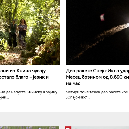
РТС Класика
РТС Кол
ани из Книна чувају
Део ракете Спејс-Икса уда
стало благо – језик и
Месец брзином од 8.690 к
на час
ни да напусте Книнску Крајину
Четири тоне тежак део ракете ком
ни...
„Спејс-Икс“...