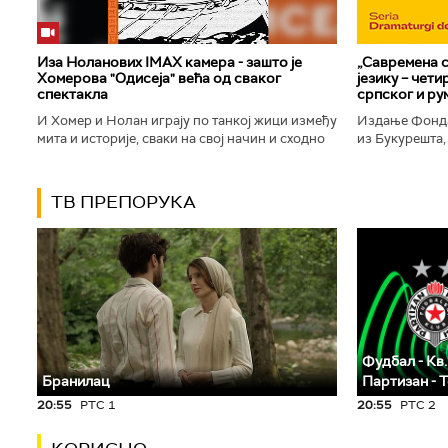
Иза Ноланових IMAX камера - зашто је
„Савремена с
Хомерова "Одисеја" већа од сваког
језику – чет
спектакла
српског и ру
И Хомер и Нолан играју по танкој жици између
Издање Фонда
мита и историје, сваки на свој начин и сходно
из Букурешта,
духу свог времена. Овај други је направио
критичар РТС
филм који је после...
савремену срп
ТВ ПРЕПОРУКА
Фудбал - Кв.
Бранилац
Партизан - 
20:55
РТС 1
20:55
РТС 2