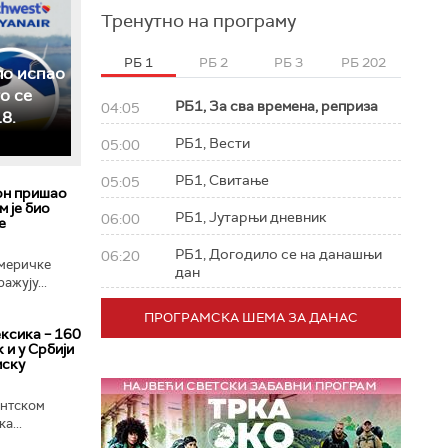
Тренутно на програму
РБ 1
РБ 2
РБ 3
РБ 202
ло испао
о се
РБ1, За сва времена, реприза
04:05
8.
РБ1, Вести
05:00
РБ1, Свитање
05:05
он пришао
м је био
РБ1, Јутарњи дневник
06:00
е
РБ1, Догодило се на данашњи
06:20
меричке
дан
ажују...
ПРОГРАМСКА ШЕМА ЗА ДАНАС
ксика – 160
 и у Србији
мску
ентском
а...