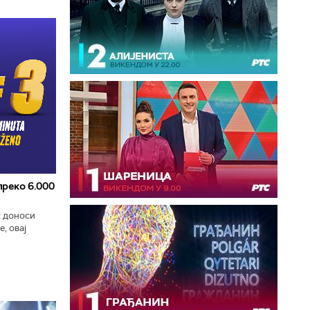
 преко 6.000
к доноси
, овај
zart
ла...