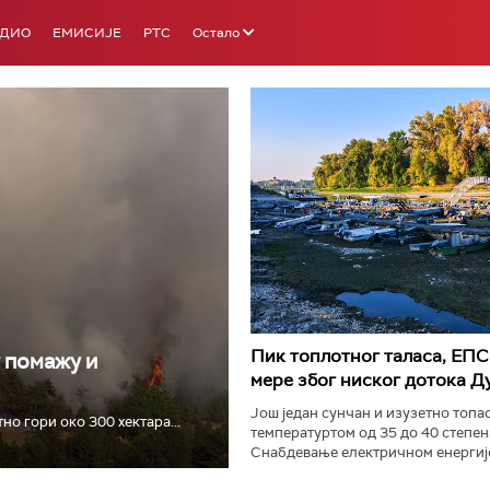
АДИО
ЕМИСИЈЕ
РТС
Остало
РТС 3
РТС С
Пик топлотног таласа, ЕПС
у помажу и
мере због ниског дотока Д
Још један сунчан и изузетно топао
о гори око 300 хектара...
температуртом од 35 до 40 степен
Снабдевање електричном енергијо