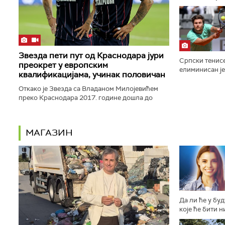
Евробаскета са
Звезда пети пут од Краснодара јури
Српски тенис
преокрет у европским
елиминисан је
квалификацијама, учинак половичан
Монтреалу по
Риндеркнеша ре
Откако је Звезда са Владаном Милојевићем
преко Краснодара 2017. године дошла до
Лиге Европе и преокренула своју судбину, још
три пута је била приморана...
МАГАЗИН
Да ли ће у бу
које ће бити н
другачије осо