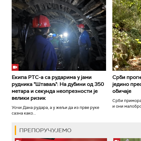
Екипа РТС-а са рударима у јами
Срби прогн
рудника "Штаваљ": На дубини од 350
једино прео
метара и секунда неопрезности је
обичаје
велики ризик
Срби примора
и они малоброј
Уочи Дана рудара, а у жељи да из прве руке
сазна како...
ПРЕПОРУЧУЈЕМО