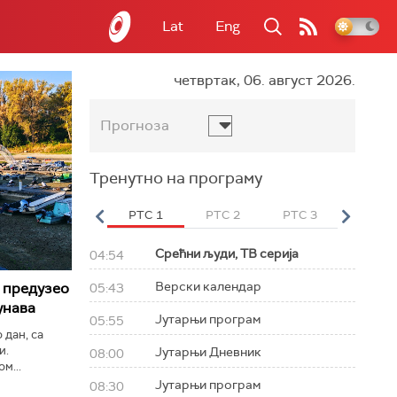
Lat
Eng
четвртак, 06. август 2026.
Прогноза
Тренутно на програму
вет
РТС HD
РТС 1
РТС 2
РТС 3
РТС Св
Срећни људи, ТВ серија
04:54
Верски календар
 предузео
05:43
унава
Јутарњи програм
05:55
 дан, са
и.
Јутарњи Дневник
08:00
м...
Јутарњи програм
08:30