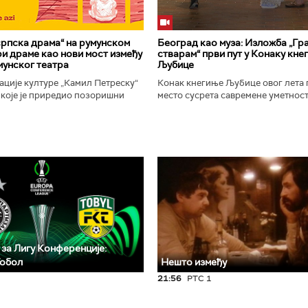
рпска драма“ на румунском
Београд као муза: Изложба „Гра
ири драме као нови мост између
стварам“ први пут у Конаку кне
мунског театра
Љубице
ције културе „Камил Петреску“
Конак кнегиње Љубице овог лета 
 које је приредио позоришни
место сусрета савремене уметност
-а Слободан Савић, представља
историјског наслеђа. Изложба „Бе
ску драмску књижевност...
у коме стварам", је традиционални.
 за Лигу Конференције:
Тобол
Нешто између
21:56
РТС 1