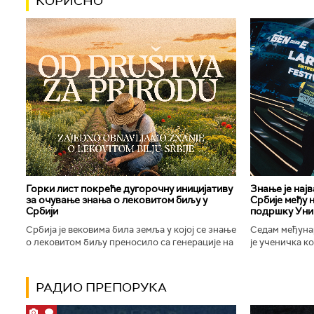
КОРИСНО
Горки лист покреће дугорочну иницијативу
Знање је нај
за очување знања о лековитом биљу у
Србије међу 
Србији
подршку Уни
Србија је вековима била земља у којој се знање
Седам међуна
о лековитом биљу преносило са генерације на
је ученичка к
генерацију. Људи су познавали биљке које
Техничке школ
расту око њих, знали...
Новог Сада осв
РАДИО ПРЕПОРУКА