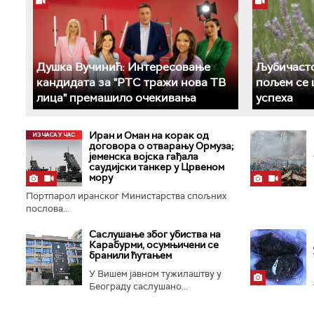
Душка Вучинић: Интересовање
Љубичасто
кандидата за "РТС тражи нова ТВ
пољем се 
лица" премашило очекивања
успеха
Иран и Оман на корак од
договора о отварању Ормуза;
jеменска војска гађала
саудијски танкер у Црвеном
мору
Портпарол иранског Министарства спољних
послова...
Саслушање због убиства на
Карабурми, осумњичени се
бранили ћутањем
У Вишем јавном тужилаштву у
Београду саслушано...