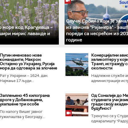
Случај Србина који је зама
 море код Крагујевца –
из авиона "Рајанера" - зашт
шири мирис лаванде и
пореди са несрећом из 201
године
Путин именовао нове
Комерцијални ави
команданте; Макрон:
хеликоптеру у које
Остајемо уз Украјину, Русија
Трамп, истражују с
мора да одговара за злочине
околности
Рат у Украјини – 1624. дан.
Надлежне службе а
Најмање 17 људи...
администрације истр
Заплењено 45 килограма
Од Сомалије до Ме
дроге у Добановцима,
студената учи језик
ухапшене три особе
гради своју акаде
будућност
По налогу Вишег јавног
Тренутно се у Студ
тужилаштва у Београду...
одмаралишту "Радојк