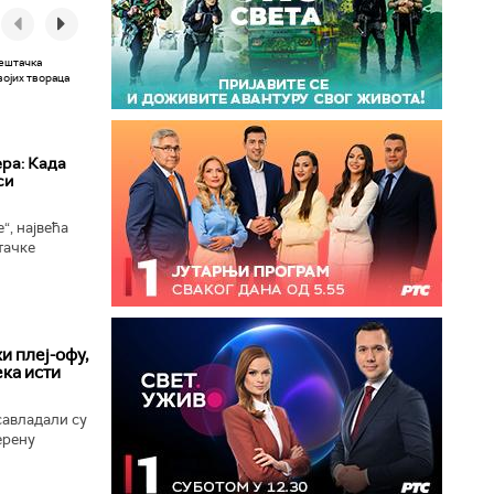
ера: Када
си
“, највећа
тачке
 сада
ономни...
и плеј-офу,
ека исти
савладали су
ерену