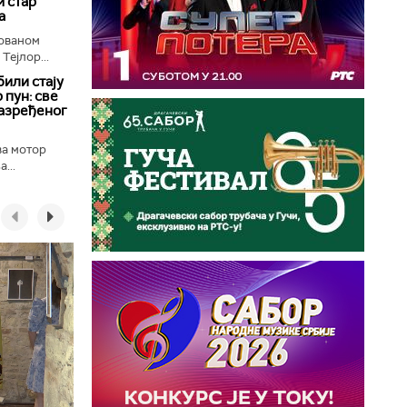
 стар
а
лованом
Тејлор...
били стају
 пун: све
разређеног
ва мотор
...