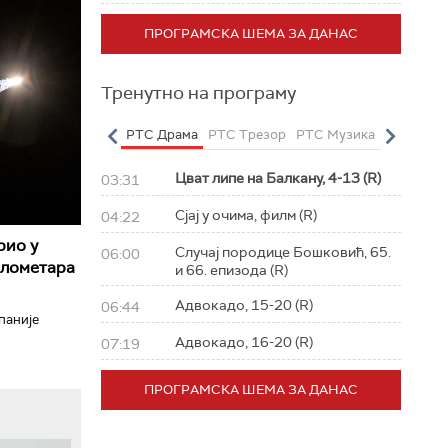
ПРОГРАМСКА ШЕМА ЗА ДАНАС
Тренутно на програму
о
РТС Полетарац
РТС Драма
РТС Трезор
РТС Музика
РТС Жив
Цват липе на Балкану, 4-13 (R)
03:31
Сјај у очима, филм (R)
04:22
рио у
Случај породице Бошковић, 65.
06:00
илометара
и 66. епизода (R)
Адвокадо, 15-20 (R)
06:44
паније
Адвокадо, 16-20 (R)
07:19
ПРОГРАМСКА ШЕМА ЗА ДАНАС