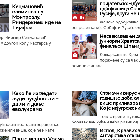
 70:67 у Стокхолму...
пријатељском ду
Кецмановић
одбојкашица Срби
елиминсан у
Русије, други меч
Монтреалу,
Риндеркнеш иде на
Женске одбојкашке
Тијафоа
репрезентације Србије и Русије оди
Несвакидашњи д
ер Миомир Кецмановић
јуниорки Хрватск
 у другом колу мастерса у
финала са Шпани
разом од Француза Артура
зултатом 6:7 (5:7), 6:4 и 6:4...
Кошаркашице Хрват
поражене су са чак 
осмини финала...
Како ће изгледати
Стомачни вирус н
годишње доба, ал
људи будућности –
више прилика за
да ли и даље
Ко је најугрожени
еволуирамо
Топло време, путов
боравак ван куће и већи ризик од..
дућности постојати верзије нас
иже или више, које ће имати
Испод „Крвавих 
Антарктика откр
бине или ће чак бити генетски
Плато испред Храма