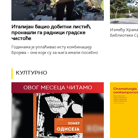
дизајниране п
Италијан бацио добитни листић,
Између Храма
пронашли га радници градске
библиотеке Ср
чистоће
плато, који ће
зелене површи
Годинама је уплаћивао исту комбинацију
бројева – оне који су за њега имали посебно
значење јер су били везани за успомену на
драгу особу. Сваки пут исти...
КУЛТУРНО
ОВОГ МЕСЕЦА ЧИТАМО