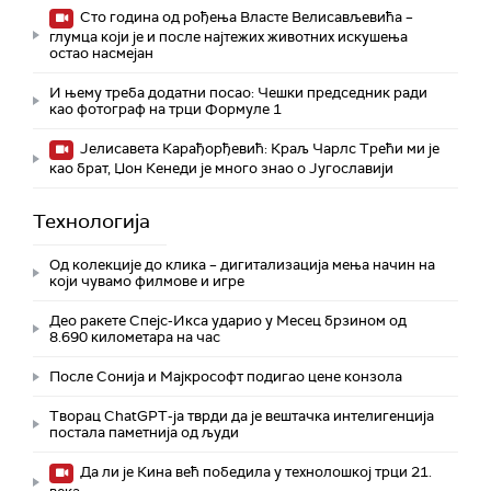
Сто година од рођења Власте Велисављевића –
глумца који је и после најтежих животних искушења
остао насмејан
И њему треба додатни посао: Чешки председник ради
као фотограф на трци Формуле 1
Јелисавета Карађорђевић: Краљ Чарлс Трећи ми је
као брат, Џон Кенеди је много знао о Југославији
Технологијa
Од колекције до клика – дигитализација мења начин на
који чувамо филмове и игре
Део ракете Спејс-Икса ударио у Месец брзином од
8.690 километара на час
После Сонија и Мајкрософт подигао цене конзола
Творац ChatGPT-ја тврди да је вештачка интелигенција
постала паметнија од људи
Да ли је Кина већ победила у технолошкој трци 21.