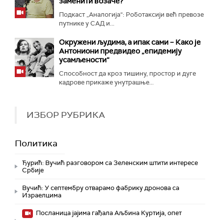
заменити возаче?
Подкаст „Аналогија“: Роботаксији већ превозе
путнике у САД и...
Окружени људима, а ипак сами – Како је
Антониони предвидео „епидемију
усамљености“
Способност да кроз тишину, простор и дуге
кадрове прикаже унутрашње...
ИЗБОР РУБРИКА
Политика
Ђурић: Вучић разговором са Зеленским штити интересе
Србије
Вучић: У септембру отварамо фабрику дронова са
Израелцима
Посланица јајима гађала Аљбина Куртија, опет