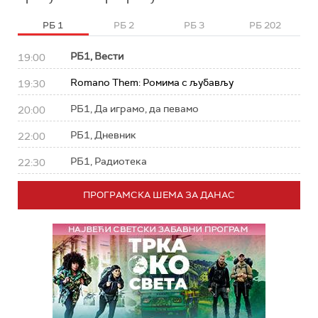
РБ 1
РБ 2
РБ 3
РБ 202
РБ1, Вести
19:00
Romano Them: Ромима с љубављу
19:30
РБ1, Да играмо, да певамо
20:00
РБ1, Дневник
22:00
РБ1, Радиотека
22:30
ПРОГРАМСКА ШЕМА ЗА ДАНАС