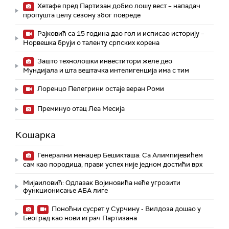
Хетафе пред Партизан добио лошу вест – нападач
пропушта целу сезону због повреде
Рајковић са 15 година дао гол и исписао историју –
Норвешка бруји о таленту српских корена
Зашто технолошки инвеститори желе део
Мундијала и шта вештачка интелигенција има с тим
Лоренцо Пелегрини остаје веран Роми
Преминуо отац Леа Месија
Кошарка
Генерални менаџер Бешикташа: Са Алимпијевићем
сам као породица, прави успех није једном достићи врх
Мијаиловић: Одлазак Војиновића неће угрозити
функционисање АБА лиге
Поноћни сусрет у Сурчину - Вилдоза дошао у
Београд као нови играч Партизана