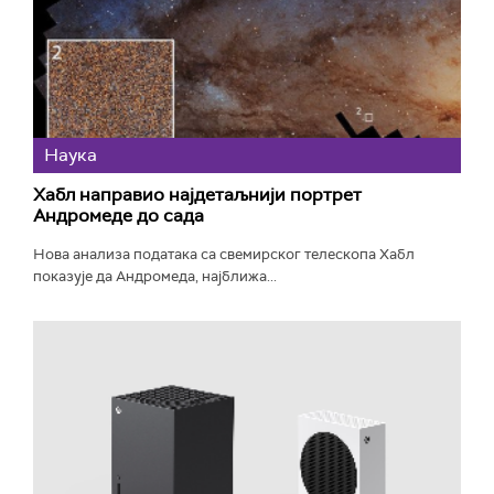
Наука
Хабл направио најдетаљнији портрет
Андромеде до сада
Нова анализа података са свемирског телескопа Хабл
показује да Андромеда, најближа...