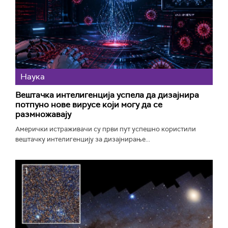
Наука
Вештачка интелигенција успела да дизајнира
потпуно нове вирусе који могу да се
размножавају
Амерички истраживачи су први пут успешно користили
вештачку интелигенцију за дизајнирање...