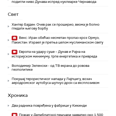
подигли ниво Дунава испред нуклеарке Чернавода
Свет
Хантер Бајден: Очев рак се проширио, веома је болно
гледати његову борбу
Венс: Иран обећао несметан пролаз кроз Ормуз;
Пакистан: Израел је претња целом муслиманском свету
Европа на удару суше – Дунав и Рајна на
историјском минимуму, трпе енергетика и привреда
Володимир Зеленски - од ТВ екрана до ровова
геополитике
Покушај терористичког напада у Лајпцигу, возач
аеродромског аутобуса шутнуо дрон са експлозивом
Хроника
Два радника повређена у фабрици у Кикинди
Пожар у Делиблатској пешчари захватио око 1.500