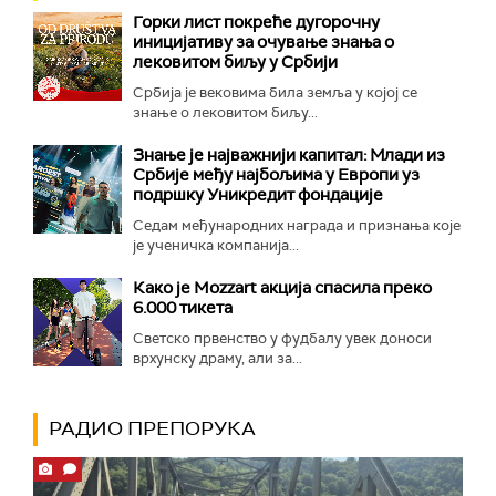
Горки лист покреће дугорочну
иницијативу за очување знања о
лековитом биљу у Србији
Србија је вековима била земља у којој се
знање о лековитом биљу...
Знање је најважнији капитал: Млади из
Србије међу најбољима у Европи уз
подршку Уникредит фондације
Седам међународних награда и признања које
је ученичка компанија...
Како је Mozzart акција спасила преко
6.000 тикета
Светско првенство у фудбалу увек доноси
врхунску драму, али за...
РАДИО ПРЕПОРУКА