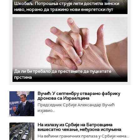
Шкобаљ: Потрошња струје лети достигла зимски
ниво, морамо да тражимо нови енергетски пут
Да ли би требало да престанете да пуцкетате
прстима
Вучић: У септембру отварамо фабрику
дронова са Израелцима
Председник Србије Александар Вучић
изјавио...
На излазу из Србије на Батровцима
вишесатно чекање, међузона испуњена
На већини граничних прелаза у Србији нема...