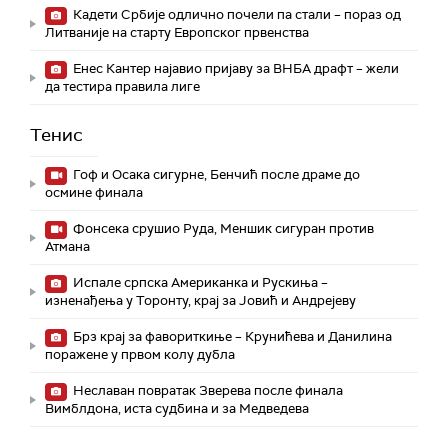
Кадети Србије одлично почели па стали – пораз од
Литваније на старту Европског првенства
Енес Кантер најавио пријаву за ВНБА драфт – жели
да тестира правила лиге
Тенис
Гоф и Осака сигурне, Бенчић после драме до
осмине финала
Фонсека срушио Руда, Меншик сигуран против
Атмана
Испале српска Американка и Рускиња –
изненађења у Торонту, крај за Јовић и Андрејеву
Брз крај за фавориткиње – Крунићева и Данилина
поражене у првом колу дубла
Неславан повратак Зверева после финала
Вимблдона, иста судбина и за Медведева