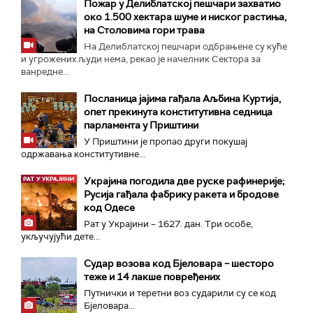
Пожар у Делиблатској пешчари захватио
око 1.500 хектара шуме и ниског растиња,
на Столовима гори трава
На Делиблатској пешчари одбрањене су куће
и угрожених људи нема, рекао је начелник Сектора за
ванредне...
Посланица јајима гађала Аљбина Куртија,
опет прекинута конститутивна седница
парламента у Приштини
У Приштини је пропао други покушај
одржавања конститутивне...
Украјина погодила две руске рафинерије;
Русија гађала фабрику ракета и бродове
код Одесе
Рат у Украјини – 1627. дан. Три особе,
укључујући дете...
Судар возова код Бјеловара – шесторо
теже и 14 лакше повређених
Путнички и теретни воз сударили су се код
Бјеловара...