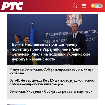
РТС
Вучић: Настављамо принципијелну
политику према Украјини, нема "али";
Зеленски: Хвала на подршци украјинском
народу и независности
Мацут са Зеленским: Србија подржава европски пут
Украјине
Вучић: Не верујем да ће у ЕУ да постоји једногласност
о убрзању европских интеграција
Зеленски: Украјина и Србија су, пре свега, партнери