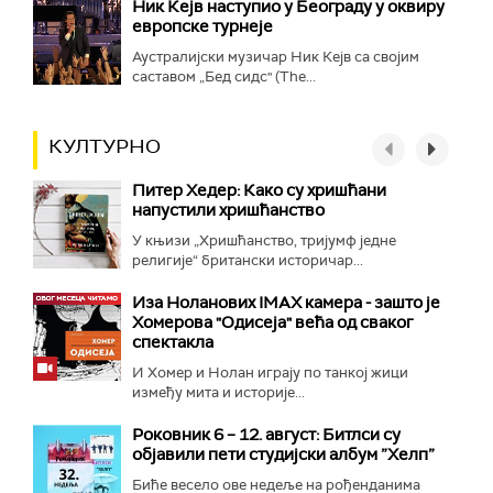
Ник Кејв наступио у Београду у оквиру
европске турнеје
Аустралијски музичар Ник Кејв са својим
саставом „Бед сидс" (The...
КУЛТУРНО
Питер Хедер: Како су хришћани
напустили хришћанство
У књизи „Хришћанство, тријумф једне
религије“ британски историчар...
Иза Ноланових IMAX камера - зашто је
Хомерова "Одисеја" већа од сваког
спектакла
И Хомер и Нолан играју по танкој жици
између мита и историје...
Роковник 6 – 12. август: Битлси су
објавили пети студијски албум ”Хелп”
Биће весело ове недеље на рођенданима