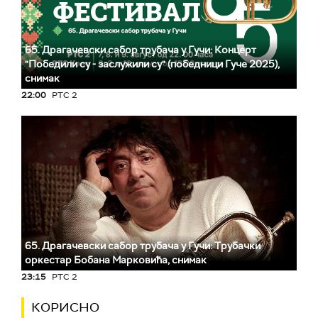
65. Драгачевски сабор трубача у Гучи: Концерт
"Победили су - заслужили су" (победници Гуче 2025),
снимак
22:00
РТС 2
65. Драгачевски сабор трубача у Гучи: Трубачки
оркестар Бобана Марковића, снимак
23:15
РТС 2
КОРИСНО