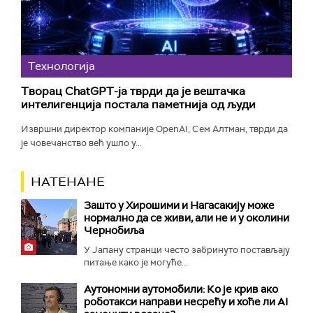
Технологијa
Творац ChatGPT-ја тврди да је вештачка
интелигенција постала паметнија од људи
Извршни директор компаније OpenAI, Сем Алтман, тврди да
је човечанство већ ушло у...
НАТЕНАНЕ
Зашто у Хирошими и Нагасакију може
нормално да се живи, али не и у околини
Чернобиља
У Јапану странци често забринуто постављају
питање како је могуће...
Аутономни аутомобили: Ко је крив ако
роботакси направи несрећу и хоће ли AI