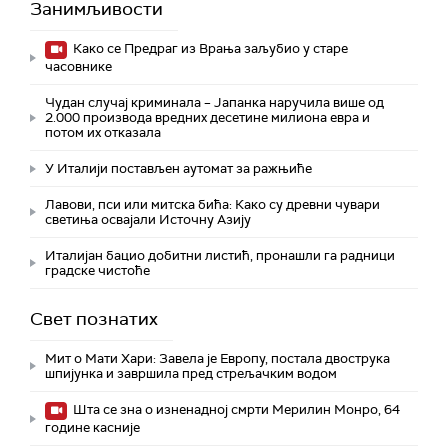
Занимљивости
Како се Предраг из Врања заљубио у старе
часовнике
Чудан случај криминала – Јапанка наручила више од
2.000 производа вредних десетине милиона евра и
потом их отказала
У Италији постављен аутомат за ражњиће
Лавови, пси или митска бића: Како су древни чувари
светиња освајали Источну Азију
Италијан бацио добитни листић, пронашли га радници
градске чистоће
Свет познатих
Мит о Мати Хари: Завела је Европу, постала двострука
шпијунка и завршила пред стрељачким водом
Шта се зна о изненадној смрти Мерилин Монро, 64
године касније