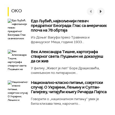
ОКО
Едо Љубић, највољенији певач
предратног Београда: Глас са америчких
плоча на 78 обртаја
Из Доњег Вакуфа преко Травника и
француског Меца, године 1933...
Век Александра Тишме, картографа
стварног света: Пуцањем не доказујеш
да си жив
У филму „Живот је леп“ Боре Драшковића,
снимљеном по литерарном...
Национално-класнo питање, совјетски
случај: О Украјини, Лењину и Султан-
Галијеву, читајући књигу Ричарда Пајпса
Говорити о „националном питању“ увек је
била клизава тема, нарочито...