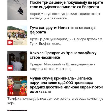
После три деценије покушавају да врате
тело индијског алпинисте са Евереста
Дорџе Моруп погинуо је 1996. године током
експедиције са кинеске...
Гуча дан други: Нема ни наговештаја
фајронта
Други је дан јубиларног, 65. Сабора трубача у
Гучи. Бројни гости...
Како се Предраг из Врања заљубио у
старе часовнике
Предраг Милојевић из Врања деценијама
сакупља сатове. У његовој...
Чудан случај криминала – Јапанка
наручила више од 2.000 производа
вредних десетине милиона евра и потом
их отказала
Токијска полиција је под сумњом за ометање рада компаније
која...