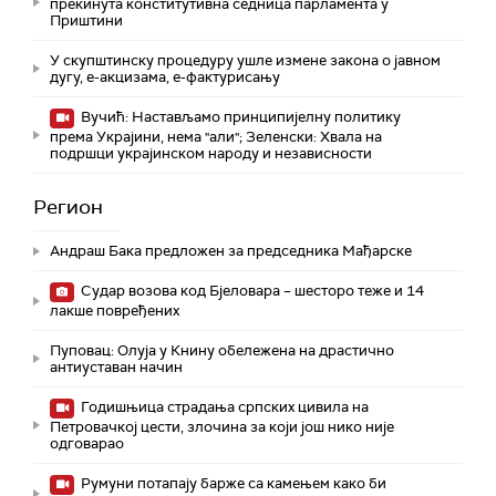
прекинута конститутивна седница парламента у
Приштини
У скупштинску процедуру ушле измене закона о јавном
дугу, е-акцизама, е-фактурисању
Вучић: Настављамо принципијелну политику
према Украјини, нема "али"; Зеленски: Хвала на
подршци украјинском народу и независности
Регион
Андраш Бакa предложен за председника Мађарске
Судар возова код Бјеловара – шесторо теже и 14
лакше повређених
Пуповац: Олуја у Книну обележена на драстично
антиуставан начин
Годишњица страдања српских цивила на
Петровачкој цести, злочина за који још нико није
одговарао
Румуни потапају барже са камењем како би