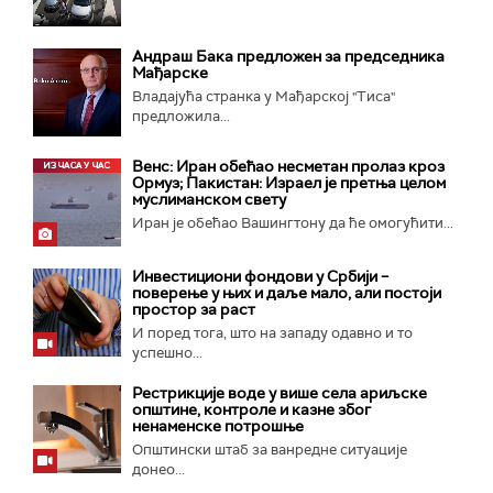
Андраш Бакa предложен за председника
Мађарске
Владајућа странка у Мађарској "Тиса"
предложила...
Венс: Иран обећао несметан пролаз кроз
Ормуз; Пакистан: Израел је претња целом
муслиманском свету
Иран је обећао Вашингтону да ће омогућити...
Инвестициони фондови у Србији –
поверење у њих и даље мало, али постоји
простор за раст
И поред тога, што на западу одавно и то
успешно...
Рестрикције воде у више села ариљске
општине, контроле и казне због
ненаменске потрошње
Општински штаб за ванредне ситуације
донео...