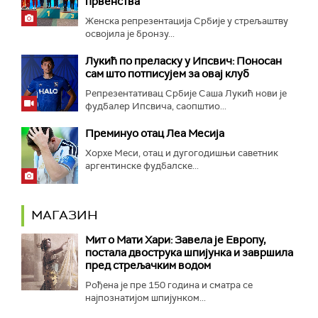
првенства
Женска репрезентација Србије у стрељаштву
освојила је бронзу...
Лукић по преласку у Ипсвич: Поносан
сам што потписујем за овај клуб
Репрезентативац Србије Саша Лукић нови је
фудбалер Ипсвича, саопштио...
Преминуо отац Леа Месија
Хорхе Меси, отац и дугогодишњи саветник
аргентинске фудбалске...
МАГАЗИН
Мит о Мати Хари: Завела је Европу,
постала двострука шпијунка и завршила
пред стрељачким водом
Рођена је пре 150 година и сматра се
најпознатијом шпијунком...