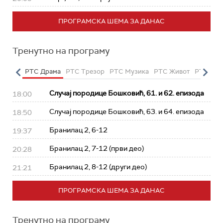
ПРОГРАМСКА ШЕМА ЗА ДАНАС
Тренутно на програму
етарац
РТС Драма
РТС Трезор
РТС Музика
РТС Живот
РТС Кла
Случај породице Бошковић, 61. и 62. епизода
18:00
Случај породице Бошковић, 63. и 64. епизода
18:50
Бранилац 2, 6-12
19:37
Бранилац 2, 7-12 (први део)
20:28
Бранилац 2, 8-12 (други део)
21:21
ПРОГРАМСКА ШЕМА ЗА ДАНАС
Тренутно на програму