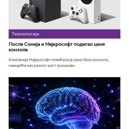
Технологијa
После Сонија и Мајкрософт подигао цене
конзола
Компанија Мајкрософт повећала је цене Xbox конзола,
наводећи као разлог раст трошкова...