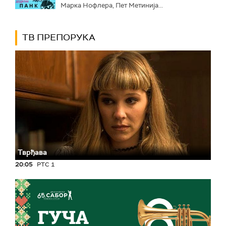
Марка Нофлера, Пет Метинија...
ТВ ПРЕПОРУКА
Тврђава
20:05
РТС 1