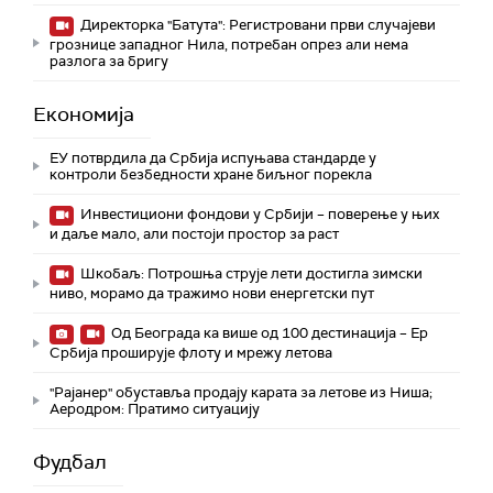
Директорка "Батута": Регистровани први случајеви
грознице западног Нила, потребан опрез али нема
разлога за бригу
Економија
ЕУ потврдила да Србија испуњава стандарде у
контроли безбедности хране биљног порекла
Инвестициони фондови у Србији – поверење у њих
и даље мало, али постоји простор за раст
Шкобаљ: Потрошња струје лети достигла зимски
ниво, морамо да тражимо нови енергетски пут
Од Београда ка више од 100 дестинација – Ер
Србија проширује флоту и мрежу летова
"Рајанер" обуставља продају карата за летове из Ниша;
Аеродром: Пратимо ситуацију
Фудбал