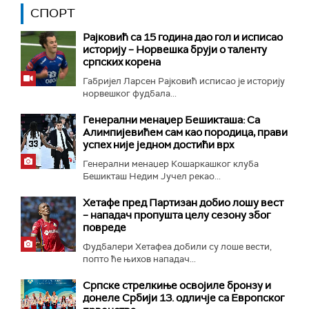
СПОРТ
Рајковић са 15 година дао гол и исписао
историју – Норвешка бруји о таленту
српских корена
Габријел Ларсен Рајковић исписао је историју
норвешког фудбала...
Генерални менаџер Бешикташа: Са
Алимпијевићем сам као породица, прави
успех није једном достићи врх
Генерални менаџер Кошаркашког клуба
Бешикташ Недим Јучел рекао...
Хетафе пред Партизан добио лошу вест
– нападач пропушта целу сезону због
повреде
Фудбалери Хетафеа добили су лоше вести,
попто ће њихов нападач...
Српске стрелкиње освојиле бронзу и
донеле Србији 13. одличје са Европског