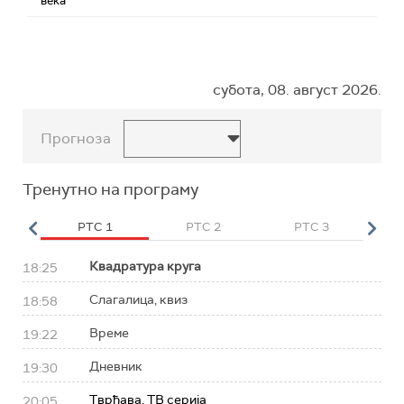
века
субота, 08. август 2026.
Прогноза
Тренутно на програму
HD
РТС 1
РТС 2
РТС 3
Р
Квадратура круга
18:25
Слагалица, квиз
18:58
Време
19:22
Дневник
19:30
Тврђава, ТВ серија
20:05