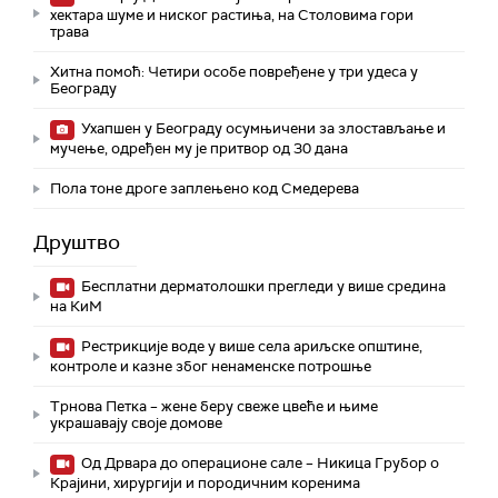
хектара шуме и ниског растиња, на Столовима гори
трава
Хитна помоћ: Четири особе повређене у три удеса у
Београду
Ухапшен у Београду осумњичени за злостављање и
мучење, одређен му је притвор од 30 дана
Пола тоне дроге заплењено код Смедерева
Друштво
Бесплатни дерматолошки прегледи у више средина
на КиМ
Рестрикције воде у више села ариљске општине,
контроле и казне због ненаменске потрошње
Трнова Петка – жене беру свеже цвеће и њиме
украшавају своје домове
Од Дрвара до операционе сале – Никица Грубор о
Крајини, хирургији и породичним коренима