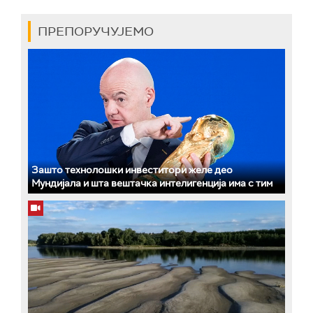
ПРЕПОРУЧУЈЕМО
Зашто технолошки инвеститори желе део
Мундијала и шта вештачка интелигенција има с тим