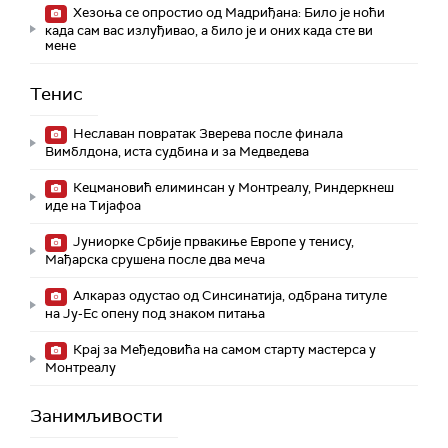
Хезоња се опростио од Мадриђана: Било је ноћи
када сам вас излуђивао, а било је и оних када сте ви
мене
Тенис
Неславан повратак Зверева после финала
Вимблдона, иста судбина и за Медведева
Кецмановић елиминсан у Монтреалу, Риндеркнеш
иде на Тијафоа
Јуниорке Србије првакиње Европе у тенису,
Мађарска срушена после два меча
Алкараз одустао од Синсинатија, одбрана титуле
на Ју-Ес опену под знаком питања
Крај за Међедовића на самом старту мастерса у
Монтреалу
Занимљивости