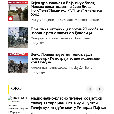
Кијев дроновима на Брјанску област,
Москва циља подземне базе; Билд:
Погођени "Ликви моли", "Пума" и немачки
брод
Рат у Украјини – 1625. дан. Москва наводи...
Приштина, оптужница против 20 особа за
наводне ратне злочине у Ђаковици
Специјално тужилаштво у Приштини
подигло...
Венс: Иранци изузетно тешки људи,
преговори ће потрајати; две експлозије
код Ормуза
Амерички потпредседник Џеј Ди Венс
поручује...
ОКО
Национално-класнo питање, совјетски
случај: О Украјини, Лењину и Султан-
Галијеву, читајући књигу Ричарда Пајпса