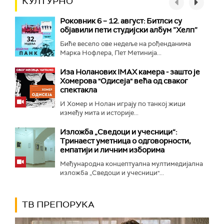
КУЛТУРНО
Роковник 6 – 12. август: Битлси су
објавили пети студијски албум ”Хелп”
Биће весело ове недеље на рођенданима
Марка Нофлера, Пет Метинија...
Иза Ноланових IMAX камера - зашто је
Хомерова "Одисеја" већа од сваког
спектакла
И Хомер и Нолан играју по танкој жици
између мита и историје...
Изложба „Сведоци и учесници“:
Тринаест уметница о одговорности,
емпатији и личним изборима
Међународна концептуална мултимедијална
изложба „Сведоци и учесници"...
ТВ ПРЕПОРУКА