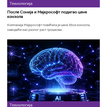
Технологијa
После Сонија и Мајкрософт подигао цене
конзола
Компанија Мајкрософт повећала је цене Xbox конзола,
наводећи као разлог раст трошкова...
Технологијa