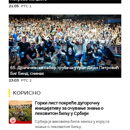
21:05
РТС 1
65. Драгачевски сабор трубача у гучи: Дејан Петровић
Биг Бeнд, снимак
23:03
РТС 2
КОРИСНО
Горки лист покреће дугорочну
иницијативу за очување знања о
лековитом биљу у Србији
Србија је вековима била земља у којој се
знање о лековитом биљу...