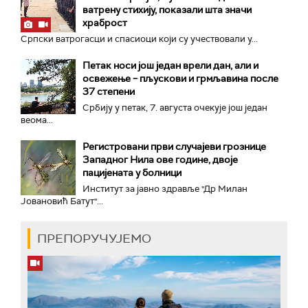
ватрену стихију, показали шта значи
храброст
Српски ватрогасци и спасиоци који су учествовали у...
Петак носи још један врели дан, али и
освежење – пљускови и грмљавина после
37 степени
Србију у петак, 7. августа очекује још један
веома...
Регистровани први случајеви грознице
Западног Нила ове године, двоје
пацијената у болници
Институт за јавно здравље "Др Милан
Јовановић Батут"...
ПРЕПОРУЧУЈЕМО