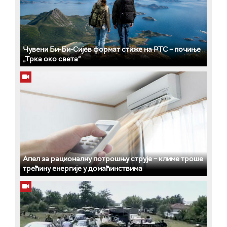
Чувени Би-Би-Сијев формат стиже на РТС – почиње
„Трка око света“
Апел за рационалну потрошњу струје – климе троше
трећину енергије у домаћинствима