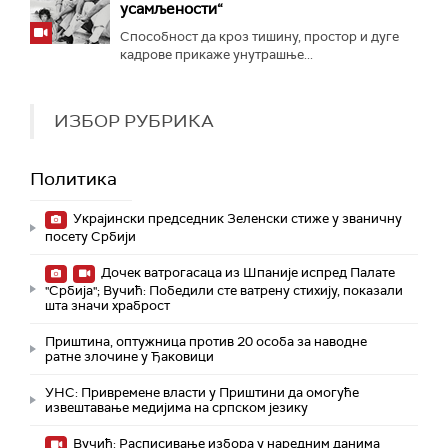
усамљености“
Способност да кроз тишину, простор и дуге
кадрове прикаже унутрашње...
ИЗБОР РУБРИКА
Политика
Украјински председник Зеленски стиже у званичну
посету Србији
Дочек ватрогасаца из Шпаније испред Палате
"Србија"; Вучић: Победили сте ватрену стихију, показали
шта значи храброст
Приштина, оптужница против 20 особа за наводне
ратне злочине у Ђаковици
УНС: Привремене власти у Приштини да омогуће
извештавање медијима на српском језику
Вучић: Расписивање избора у наредним данима