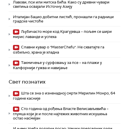
Лавови, пси или митска бића: Како су древни чувари
светиња освајали Источну Азију
Италијан бацио добитни листић, пронашли га радници
градске чистоће
Љубичасто море код Крагујевца – пољем се шири
мирис лаванде и успеха
Славни кувар о "MasterChefu": Не схватајте га
озбиљно, храна је хладна
Такмичење у сурфовању за псе – на плажи у
Калфорнији гужва и навијање
Свет познатих
Шта се зна о изненадној смрти Мерилин Монро, 64
године касније
Сто година од рођења Власте Велисављевића –
глумца који је и после најтежих животних искушења
остао насмејан
И њему треба додатни посао: Чешки председник ради