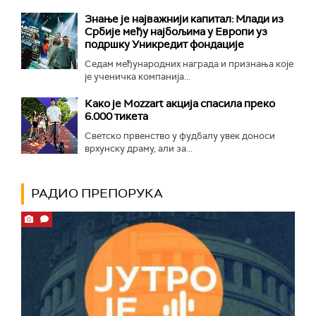
Знање је најважнији капитал: Млади из
Србије међу најбољима у Европи уз
подршку Уникредит фондације
Седам међународних награда и признања које
је ученичка компанија...
Како је Mozzart акција спасила преко
6.000 тикета
Светско првенство у фудбалу увек доноси
врхунску драму, али за...
РАДИО ПРЕПОРУКА