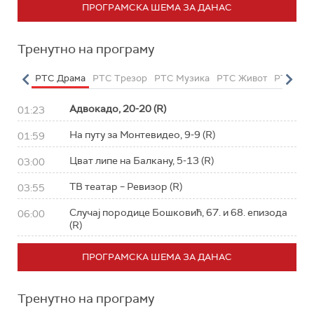
ПРОГРАМСКА ШЕМА ЗА ДАНАС
Тренутно на програму
етарац
РТС Драма
РТС Трезор
РТС Музика
РТС Живот
РТС Кла
Адвокадо, 20-20 (R)
01:23
На путу за Монтевидео, 9-9 (R)
01:59
Цват липе на Балкану, 5-13 (R)
03:00
ТВ театар – Ревизор (R)
03:55
Случај породице Бошковић, 67. и 68. епизода
06:00
(R)
ПРОГРАМСКА ШЕМА ЗА ДАНАС
Тренутно на програму