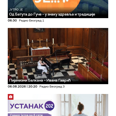
ЈУТРО ЈЕ
Од Батута до Гуче – у знаку здравља и традиције
06:30
Радио Београд 1
Пијанизми Балкана – Ивана Гаврић
06.08.2026 | 20:20
Радио Београд 3