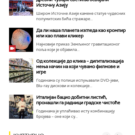
Источну Азију
Широм Источне Азије камене статуе чудесних
полумитских бића стражаре...
Да ли наша планета изгледа као кромпир
или као плави кликер
Најновији приказ Земљиног гравитационог
поља који је објавила...
Од колекције до клика – дигитализација
мења начин на који чувамо филмове и
игре
Годинама су полице испуњавали DVD-јеви,
Blu-ray дискови и колекције...
Италијан бацио добитни листић,
пронашли га радници градске чистоће
Годинама је уплаћивао исту комбинацију
бројева – оне који су...