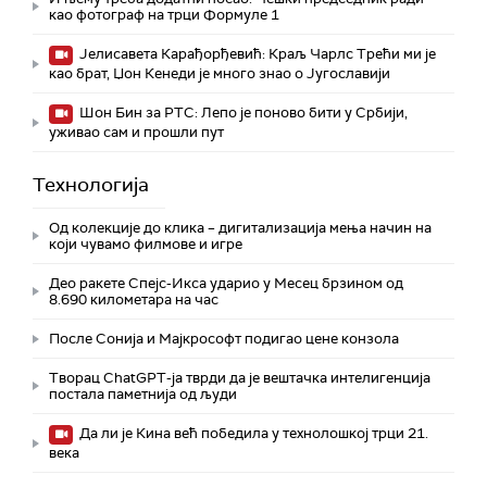
као фотограф на трци Формуле 1
Јелисавета Карађорђевић: Краљ Чарлс Трећи ми је
као брат, Џон Кенеди је много знао о Југославији
Шон Бин за РТС: Лепо је поново бити у Србији,
уживао сам и прошли пут
Технологијa
Од колекције до клика – дигитализација мења начин на
који чувамо филмове и игре
Део ракете Спејс-Икса ударио у Месец брзином од
8.690 километара на час
После Сонија и Мајкрософт подигао цене конзола
Творац ChatGPT-ја тврди да је вештачка интелигенција
постала паметнија од људи
Да ли је Кина већ победила у технолошкој трци 21.
века