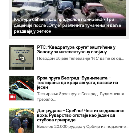
Култура сећања као предуслов помирења ­- Три
деценије после „Олује“ различита тумачења и даље
раздвајају регион
РТС: "Квадратура круга" заштићена у
Заводу за интелектуалну својину
Поводом објаве телевизије "N1" да ће се од...
Брза пруга Београд–Будимпешта –
тестирања до краја августа, возови на
јесен
Тестирања брзе пруге Београд–Будимпешта
требало...
Дан рудара – Срећно! Честитке државног
врха: Рударство опстаје као један од
стубова привреде
Више од 20.000 рудара у Србији из подземне...