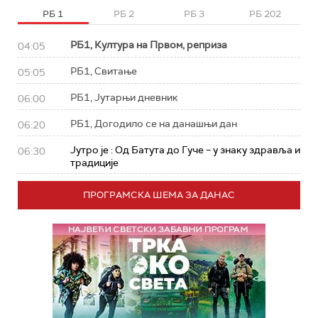
РБ 1
РБ 2
РБ 3
РБ 202
РБ1, Култура на Првом, реприза
04:05
РБ1, Свитање
05:05
РБ1, Јутарњи дневник
06:00
РБ1, Догодило се на данашњи дан
06:20
Јутро је : Од Батута до Гуче – у знаку здравља и
06:30
традиције
ПРОГРАМСКА ШЕМА ЗА ДАНАС