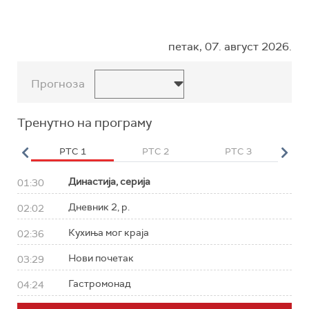
петак, 07. август 2026.
Прогноза
Тренутно на програму
HD
РТС 1
РТС 2
РТС 3
Р
Династија, серија
01:30
Дневник 2, р.
02:02
Кухиња мог краја
02:36
Нови почетак
03:29
Гастромонад
04:24