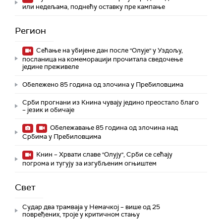
или недељама, поднећу оставку пре кампање
Регион
Сећање на убијене дан после "Олује" у Уздољу,
посланица на комеморацији прочитала сведочење
једине преживеле
Обележено 85 година од злочина у Пребиловцима
Срби прогнани из Книна чувају једино преостало благо
– језик и обичаје
Обележавање 85 година од злочина над
Србима у Пребиловцима
Книн – Хрвати славе "Олују", Срби се сећају
погрома и тугују за изгубљеним огњиштем
Свет
Судар два трамваја у Немачкој – више од 25
повређених, троје у критичном стању