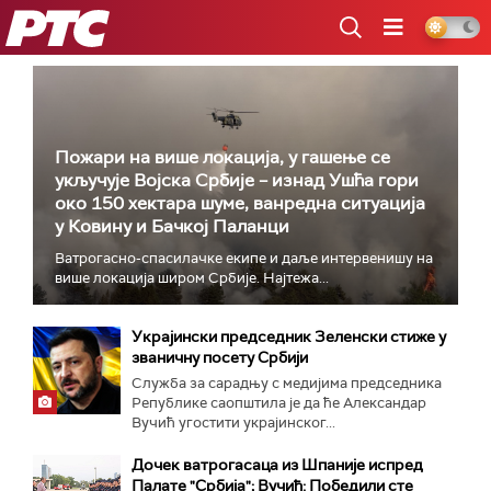
РТС
Пожари на више локација, у гашење се
укључује Војска Србије – изнад Ушћа гори
око 150 хектара шуме, ванредна ситуација
у Ковину и Бачкој Паланци
Ватрогасно-спасилачке екипе и даље интервенишу на
више локација широм Србије. Најтежа...
Украјински председник Зеленски стиже у
званичну посету Србији
Служба за сарадњу с медијима председника
Републике саопштила је да ће Александар
Вучић угостити украјинског...
Дочек ватрогасаца из Шпаније испред
Палате "Србија"; Вучић: Победили сте