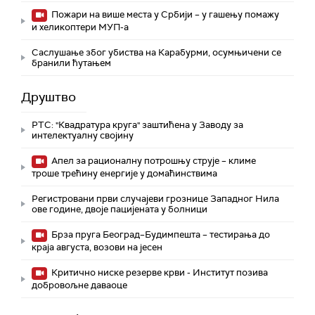
Пожари на више места у Србији – у гашењу помажу
и хеликоптери МУП-а
Саслушање због убиства на Карабурми, осумњичени се
бранили ћутањем
Друштво
РТС: "Квадратура круга" заштићена у Заводу за
интелектуалну својину
Апел за рационалну потрошњу струје – климе
троше трећину енергије у домаћинствима
Регистровани први случајеви грознице Западног Нила
ове године, двоје пацијената у болници
Брза пруга Београд–Будимпешта – тестирања до
краја августа, возови на јесен
Критично ниске резерве крви - Институт позива
добровољне даваоце