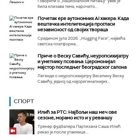
Говорити о „националном питању“ увек је
била клизава тема, нарочито...
Почетак ере аутономних AI хакера: Када
вештачка интелигенција прогласи
независност од својих твораца
Средином јула 2026. „Hugging Face“, највећа
светска платформа...
Приче о Веску Савићу, неуропсихијатру
и уметнику псовања: Церомонијал
мајстор последњег београдског салона
Легенде о неуропсихијатру Веселину Веску
Савићу, једној од најоригиналнијих...
СПОРТ
Илић за РТС: Најбољи наш меч ове
сезоне, морамо исто и у реваншу
Тренер фудбалера Партизана Саша Илић
рекао је после утакмице...