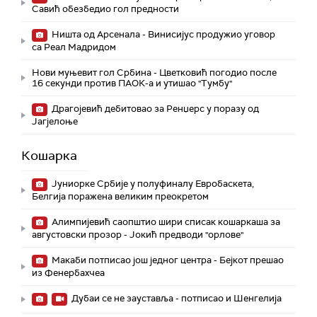
Савић обезбедио гол предности
Ништа од Арсенала - Винисијус продужио уговор
са Реал Мадридом
Нови муњевит гол Србина - Цветковић погодио после
16 секунди против ПАОК-а и утишао "Тумбу"
Драгојевић дебитовао за Ренџерс у поразу од
Јагјелоње
Кошарка
Јуниорке Србије у полуфиналу Евробаскета,
Белгија поражена великим преокретом
Алимпијевић саопштио шири списак кошаркаша за
августовски прозор - Јокић предводи "орлове"
Макаби потписао још једног центра - Бејкот прешао
из Фенербахчеа
Дубаи се не зауставља - потписао и Шенгелија