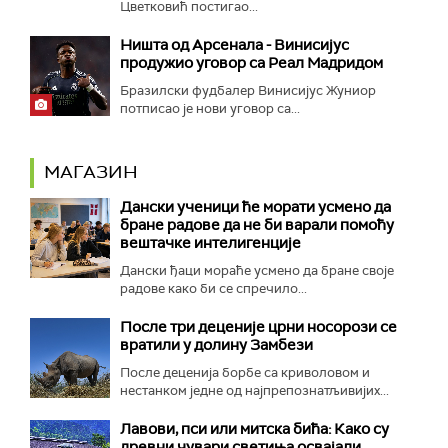
Цветковић постигао...
Ништа од Арсенала - Винисијус
продужио уговор са Реал Мадридом
Бразилски фудбалер Винисијус Жуниор
потписао је нови уговор са...
МАГАЗИН
Дански ученици ће морати усмено да
бране радове да не би варали помоћу
вештачке интелигенције
Дански ђаци мораће усмено да бране своје
радове како би се спречило...
После три деценије црни носорози се
вратили у долину Замбези
После деценија борбе са криволовом и
нестанком једне од најпрепознатљивијих...
Лавови, пси или митска бића: Како су
древни чувари светиња освајали