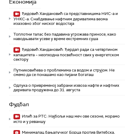
Економија
Ђедовић Хандановић са представницима НИС-а и
УНКС-а: Снабдевање нафтним дериватима веома
изазовно због ниског водостаја
Топлотни талас без падавина угрожава приносе, како
наводњавати усеве у време екстремних суша
Ђедовић Хандановић: Ђердап ради са четвртином
капацитета – неопходна посвећност свих у енергетском
сектору
Путниковићева о проблемима са водом и струјом: Не
смемо да се понашамо као пијани богаташ
Одлука о привременој забрани извоза нафте и нафтних
деривата продужена до 31. августа
Фудбал
Илић за РТС: Најбољи наш меч ове сезоне, морамо
исто и у реваншу
Минималац бањалучког Борца против Витебска,