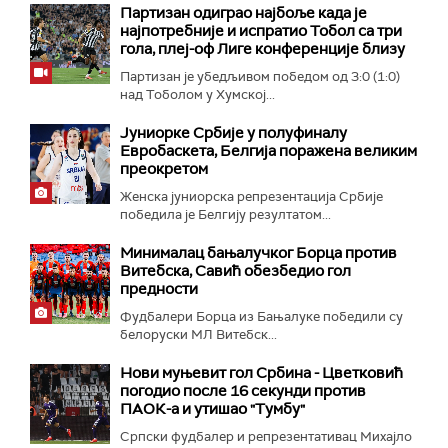
Партизан одиграо најбоље када је
најпотребније и испратио Тобол са три
гола, плеј-оф Лиге конференције близу
Партизан је убедљивом победом од 3:0 (1:0)
над Тоболом у Хумској...
Јуниорке Србије у полуфиналу
Евробаскета, Белгија поражена великим
преокретом
Женска јуниорска репрезентација Србије
победила је Белгију резултатом...
Минималац бањалучког Борца против
Витебска, Савић обезбедио гол
предности
Фудбалери Борца из Бањалуке победили су
белоруски МЛ Витебск...
Нови муњевит гол Србина - Цветковић
погодио после 16 секунди против
ПАОК-а и утишао "Тумбу"
Српски фудбалер и репрезентативац Михајло