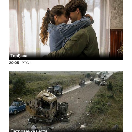
Тврђава
20:05
РТС 1
Петровачка цеста