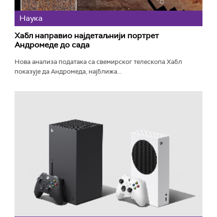
Наука
Хабл направио најдетаљнији портрет
Андромеде до сада
Нова анализа података са свемирског телескопа Хабл
показује да Андромеда, најближа...