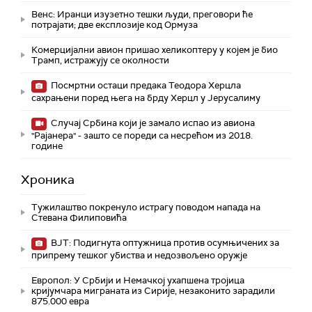
Венс: Иранци изузетно тешки људи, преговори ће
потрајати; две експлозије код Ормуза
Комерцијални авион пришао хеликоптеру у којем је био
Трамп, истражују се околности
Посмртни остаци предака Теодора Херцла
сахрањени поред њега на брду Херцл у Јерусалиму
Случај Србина који је замало испао из авиона
"Рајанера" - зашто се пореди са несрећом из 2018.
године
Хроника
Тужилаштво покренуло истрагу поводом напада на
Стевана Филиповића
ВЈТ: Подигнута оптужница против осумњичених за
припрему тешког убиства и недозвољено оружје
Европол: У Србији и Немачкој ухапшена тројица
кријумчара миграната из Сирије, незаконито зарадили
875.000 евра