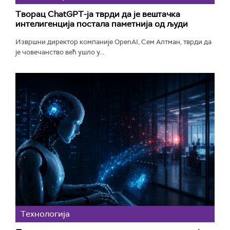
Творац ChatGPT-ја тврди да је вештачка
интелигенција постала паметнија од људи
Извршни директор компаније OpenAI, Сем Алтман, тврди да
је човечанство већ ушло у...
Технологијa