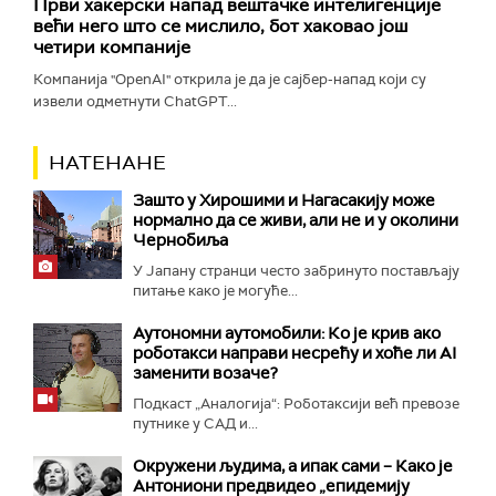
Први хакерски напад вештачке интелигенције
већи него што се мислило, бот хаковао још
четири компаније
Компанија "OpenAI" открила је да је сајбер-напад који су
извели одметнути ChatGPT...
НАТЕНАНЕ
Зашто у Хирошими и Нагасакију може
нормално да се живи, али не и у околини
Чернобиља
У Јапану странци често забринуто постављају
питање како је могуће...
Аутономни аутомобили: Ко је крив ако
роботакси направи несрећу и хоће ли AI
заменити возаче?
Подкаст „Аналогија“: Роботаксији већ превозе
путнике у САД и...
Окружени људима, а ипак сами – Како је
Антониони предвидео „епидемију