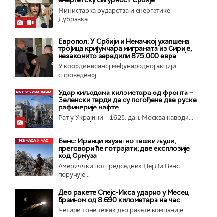
Министарка рударства и енергетике
Дубравка...
Европол: У Србији и Немачкој ухапшена
тројица кријумчара миграната из Сирије,
незаконито зарадили 875.000 евра
У координисаној међународној акцији
спроведеној...
Удар хиљадама километара од фронта –
Зеленски тврди да су погођене две руске
рафинерије нафте
Рат у Украјини – 1625. дан. Москва наводи...
Венс: Иранци изузетно тешки људи,
преговори ће потрајати; две експлозије
код Ормуза
Америччки потпредседник Џеј Ди Венс
поручује...
Део ракете Спејс-Икса ударио у Месец
брзином од 8.690 километара на час
Четири тоне тежак део ракете компаније