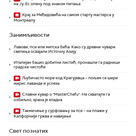
на Ју-Ес опену под знаком питања
Крај за Међедовића на самом старту мастерса у
Монтреалу
Занимљивости
Лавови, пси или митска бића: Како су древни чувари
светиња освајали Источну Азију
Италијан бацио добитни листић, пронашли га радници
градске чистоће
Љубичасто море код Крагујевца – пољем се шири
мирис лаванде и успеха
Славни кувар о "MasterChefu": Не схватајте га
озбиљно, храна је хладна
Такмичење у сурфовању за псе – на плажи у
Калфорнији гужва и навијање
Свет познатих