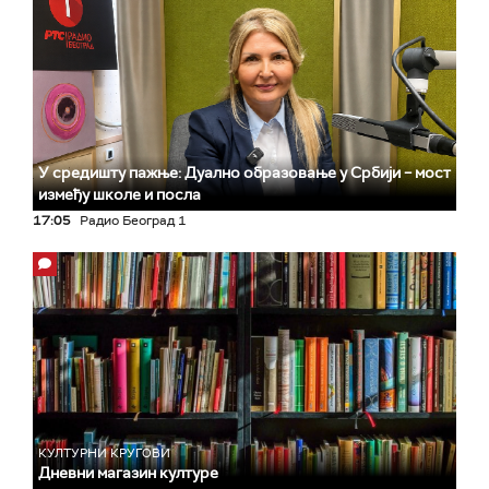
У средишту пажње: Дуално образовање у Србији – мост
између школе и посла
17:05
Радио Београд 1
КУЛТУРНИ КРУГОВИ
Дневни магазин културе