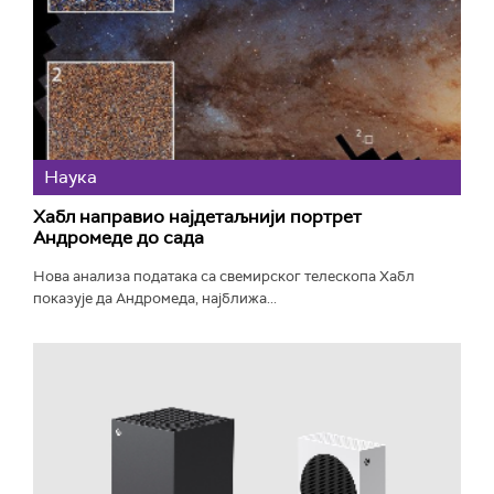
Наука
Хабл направио најдетаљнији портрет
Андромеде до сада
Нова анализа података са свемирског телескопа Хабл
показује да Андромеда, најближа...