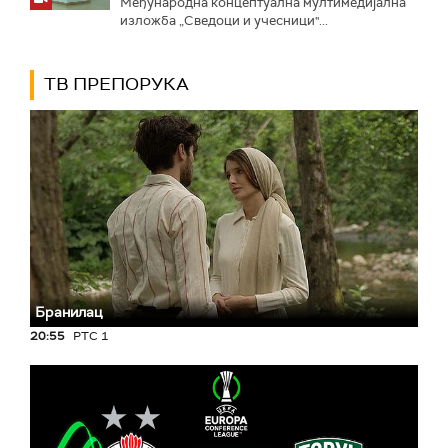
Међународна концептуална мултимедијална
изложба „Сведоци и учесници"...
ТВ ПРЕПОРУКА
Бранилац
20:55
РТС 1