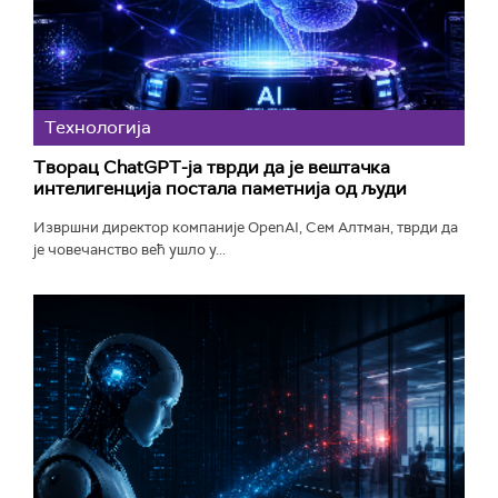
Технологијa
Творац ChatGPT-ја тврди да је вештачка
интелигенција постала паметнија од људи
Извршни директор компаније OpenAI, Сем Алтман, тврди да
је човечанство већ ушло у...