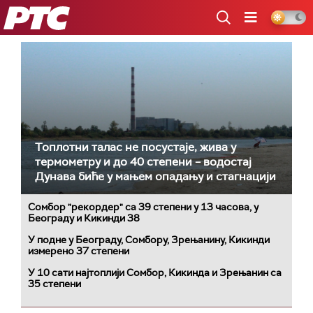
РТС
Топлотни талас не посустаје, жива у
термометру и до 40 степени – водостај
Дунава биће у мањем опадању и стагнацији
Сомбор "рекордер" са 39 степени у 13 часова, у
Београду и Кикинди 38
У подне у Београду, Сомбору, Зрењанину, Кикинди
измерено 37 степени
У 10 сати најтоплији Сомбор, Кикинда и Зрењанин са
35 степени