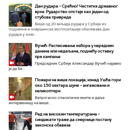
Дан рудара – Срећно! Честитке државног
врха: Рударство опстаје као један од
стубова привреде
Више од 20 хиљада рудара у Србији из
подземне и површинске експлоатације обележава Дан
рудара у знак...
Вучић: Расписивање избора у наредним
данима или недељама, поднећу оставку
пре кампање
Председник Србије Александар Вучић најавио
је да би...
Пожари на више локација, изнад Ушћа гори
око 150 хектара шуме – ангажовани и
хеликоптери
Ватрогасно-спасилачке екипе и даље
интервенишу на више...
Рад на високим температурама –
синдикати траже да смернице постану
законска обавеза