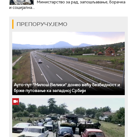
Министарство за рад, запошљавање, борачка
и социјална...
ПРЕПОРУЧУЈЕМО
Ауто-пут "Милош Велики" донео већу безбедност и
брже путовање ка западној Србији