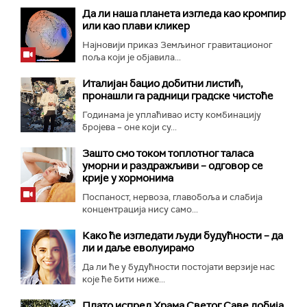
Да ли наша планета изгледа као кромпир
или као плави кликер
Најновији приказ Земљиног гравитационог
поља који је објавила...
Италијан бацио добитни листић,
пронашли га радници градске чистоће
Годинама је уплаћивао исту комбинацију
бројева – оне који су...
Зашто смо током топлотног таласа
уморни и раздражљиви – одговор се
крије у хормонима
Поспаност, нервоза, главобоља и слабија
концентрација нису само...
Како ће изгледати људи будућности – да
ли и даље еволуирамо
Да ли ће у будућности постојати верзије нас
које ће бити ниже...
Плато испред Храма Светог Саве добија