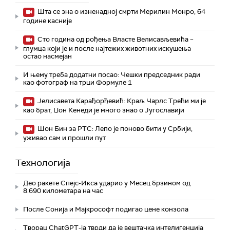
Шта се зна о изненадној смрти Мерилин Монро, 64
године касније
Сто година од рођења Власте Велисављевића –
глумца који је и после најтежих животних искушења
остао насмејан
И њему треба додатни посао: Чешки председник ради
као фотограф на трци Формуле 1
Јелисавета Карађорђевић: Краљ Чарлс Трећи ми је
као брат, Џон Кенеди је много знао о Југославији
Шон Бин за РТС: Лепо је поново бити у Србији,
уживао сам и прошли пут
Технологијa
Део ракете Спејс-Икса ударио у Месец брзином од
8.690 километара на час
После Сонија и Мајкрософт подигао цене конзола
Творац ChatGPT-ја тврди да је вештачка интелигенција