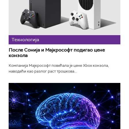
Технологијa
После Сонија и Мајкрософт подигао цене
конзола
Компанија Мајкрософт повећала је цене Xbox конзола,
наводећи као разлог раст трошкова...