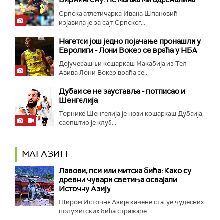
Српска атлетичарка Ивана Шпановић
изјавила је за сајт Српског...
Нагетси још једно појачање пронашли у
Евролиги - Лони Вокер се враћа у НБА
Дојучерашњи кошаркаш Макабија из Тел
Авива Лони Вокер враћа се...
Дубаи се не зауставља - потписао и
Шенгелија
Торнике Шенгелија је нови кошаркаш Дубаија,
саопштио је клуб...
МАГАЗИН
Лавови, пси или митска бића: Како су
древни чувари светиња освајали
Источну Азију
Широм Источне Азије камене статуе чудесних
полумитских бића стражаре...