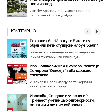
нови изглед
Између Храма Светог Саве и Народне
библиотеке Србије уређује...
КУЛТУРНО
Роковник 6 – 12. август: Битлси су
објавили пети студијски албум ”Хелп”
Биће весело ове недеље на рођенданима
Марка Нофлера, Пет Метинија...
Иза Ноланових IMAX камера - зашто је
Хомерова "Одисеја" већа од сваког
спектакла
И Хомер и Нолан играју по танкој жици
између мита и историје...
Изложба „Сведоци и учесници“:
Тринаест уметница о одговорности,
емпатији и личним изборима