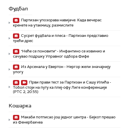
Фудбал
Партизан упозорава навијаче: Када вечерас
кренете на утакмицу, размислите
Сусрет фудбала и плеса - Партизан представио
трећи дрес
"Неће се поновити" - Инфантино се извинио и
сачувао подршку Управног одбора Фифе
Из Арсенала у Евертон - Нергор жели значајнију
улогу
Први прави тест за Партизан и Сашу Илића -
Тобол стоји на путу ка плеј-офу Лиге конференције
(РТС 2, 20.55)
Кошарка
Макаби потписао још једног центра - Бејкот прешао
из Фенербахчеа