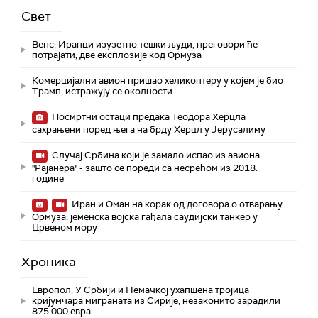
Свет
Венс: Иранци изузетно тешки људи, преговори ће
потрајати; две експлозије код Ормуза
Комерцијални авион пришао хеликоптеру у којем је био
Трамп, истражују се околности
Посмртни остаци предака Теодора Херцла
сахрањени поред њега на брду Херцл у Јерусалиму
Случај Србина који је замало испао из авиона
"Рајанера" - зашто се пореди са несрећом из 2018.
године
Иран и Оман на корак од договора о отварању
Ормуза; jеменска војска гађала саудијски танкер у
Црвеном мору
Хроника
Европол: У Србији и Немачкој ухапшена тројица
кријумчара миграната из Сирије, незаконито зарадили
875.000 евра