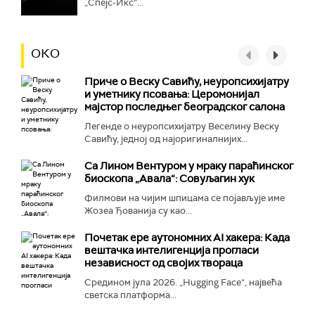
„Спејс-Икс“...
ОКО
Приче о Веску Савићу, неуропсихијатру
и уметнику псовања: Церомонијал
мајстор последњег београдског салона
Легенде о неуропсихијатру Веселину Веску
Савићу, једној од најоригиналнијих...
Са Лином Вентуром у мраку параћинског
биоскопа „Авала“: Совуљагин хук
Филмови на чијим шпицама се појављује име
Жозеа Ђованија су као...
Почетак ере аутономних AI хакера: Када
вештачка интелигенција прогласи
независност од својих твораца
Средином јула 2026. „Hugging Face“, највећа
светска платформа...