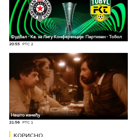
Фудбал - Кв. за Лигу Конференције: Партизан - Тобол
20:55
РТС 2
Нешто између
21:56
РТС 1
КОРИСНО