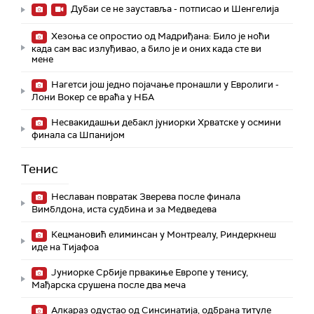
Дубаи се не зауставља - потписао и Шенгелија
Хезоња се опростио од Мадриђана: Било је ноћи
када сам вас излуђивао, а било је и оних када сте ви
мене
Нагетси још једно појачање пронашли у Евролиги -
Лони Вокер се враћа у НБА
Несвакидашњи дебакл јуниорки Хрватске у осмини
финала са Шпанијом
Тенис
Неславан повратак Зверева после финала
Вимблдона, иста судбина и за Медведева
Кецмановић елиминсан у Монтреалу, Риндеркнеш
иде на Тијафоа
Јуниорке Србије првакиње Европе у тенису,
Мађарска срушена после два меча
Алкараз одустао од Синсинатија, одбрана титуле