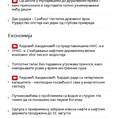
Од школе у Мрчајевцима до друштвених мрежа –
како препознати и зауставити полно узнемиравање
међу децом
Дан рудара – Срећно! Честитке државног врха:
Рударство опстаје као један од стубова привреде
Економија
Ђедовић Хандановић са представницима НИС-а и
УНКС-а: Снабдевање нафтним дериватима веома
изазовно због ниског водостаја
Топлотни талас без падавина угрожава приносе, како
наводњавати усеве у време екстремних суша
Ђедовић Хандановић: Ђердап ради са четвртином
капацитета – неопходна посвећност свих у енергетском
сектору
Путниковићева о проблемима са водом и струјом: Не
смемо да се понашамо као пијани богаташ
Одлука о привременој забрани извоза нафте и нафтних
деривата продужена до 31. августа