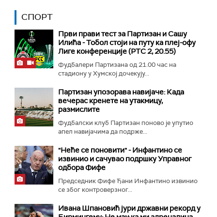
СПОРТ
Први прави тест за Партизан и Сашу
Илића - Тобол стоји на путу ка плеј-офу
Лиге конференције (РТС 2, 20.55)
Фудбалери Партизана од 21.00 час на
стадиону у Хумској дочекују...
Партизан упозорава навијаче: Када
вечерас кренете на утакмицу,
размислите
Фудбалски клуб Партизан поново је упутио
апел навијачима да подрже...
"Неће се поновити" - Инфантино се
извинио и сачувао подршку Управног
одбора Фифе
Председник Фифе Ђани Инфантино извинио
се због контроверзног...
Ивана Шпановић јури државни рекорд у
Бирмингему: Не мањка ми адреналина