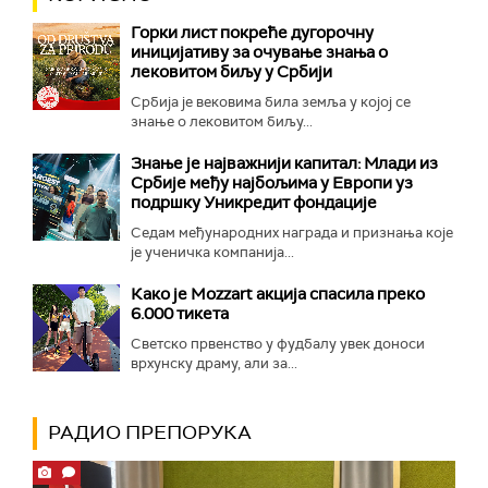
Горки лист покреће дугорочну
иницијативу за очување знања о
лековитом биљу у Србији
Србија је вековима била земља у којој се
знање о лековитом биљу...
Знање је најважнији капитал: Млади из
Србије међу најбољима у Европи уз
подршку Уникредит фондације
Седам међународних награда и признања које
је ученичка компанија...
Како је Mozzart акција спасила преко
6.000 тикета
Светско првенство у фудбалу увек доноси
врхунску драму, али за...
РАДИО ПРЕПОРУКА