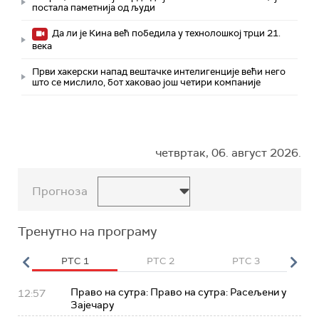
постала паметнија од људи
Да ли је Кина већ победила у технолошкој трци 21.
века
Први хакерски напад вештачке интелигенције већи него
што се мислило, бот хаковао још четири компаније
четвртак, 06. август 2026.
Прогноза
Тренутно на програму
HD
РТС 1
РТС 2
РТС 3
Р
Право на сутра: Право на сутра: Расељени у
12:57
Зајечару