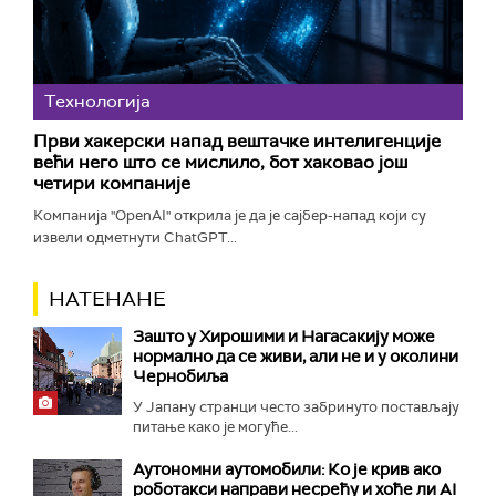
Технологијa
Први хакерски напад вештачке интелигенције
већи него што се мислило, бот хаковао још
четири компаније
Компанија "OpenAI" открила је да је сајбер-напад који су
извели одметнути ChatGPT...
НАТЕНАНЕ
Зашто у Хирошими и Нагасакију може
нормално да се живи, али не и у околини
Чернобиља
У Јапану странци често забринуто постављају
питање како је могуће...
Аутономни аутомобили: Ко је крив ако
роботакси направи несрећу и хоће ли AI