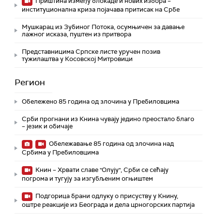
Приштина између блокаде и нових избора –
институционална криза појачава притисак на Србе
Мушкарац из Зубиног Потока, осумњичен за давање
лажног исказа, пуштен из притвора
Представницима Српске листе уручен позив
тужилаштва у Косовској Митровици
Регион
Обележено 85 година од злочина у Пребиловцима
Срби прогнани из Книна чувају једино преостало благо
– језик и обичаје
Обележавање 85 година од злочина над
Србима у Пребиловцима
Книн – Хрвати славе "Олују", Срби се сећају
погрома и тугују за изгубљеним огњиштем
Подгорица брани одлуку о присуству у Книну,
оштре реакције из Београда и дела црногорских партија