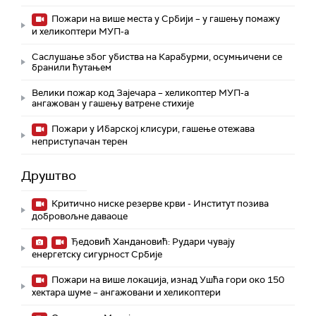
Пожари на више места у Србији – у гашењу помажу
и хеликоптери МУП-а
Саслушање због убиства на Карабурми, осумњичени се
бранили ћутањем
Велики пожар код Зајечара – хеликоптер МУП-а
ангажован у гашењу ватрене стихије
Пожари у Ибарској клисури, гашење отежава
неприступачан терен
Друштво
Критично ниске резерве крви - Институт позива
добровољне даваоце
Ђедовић Хандановић: Рудари чувају
енергетску сигурност Србије
Пожари на више локација, изнад Ушћа гори око 150
хектара шуме – ангажовани и хеликоптери