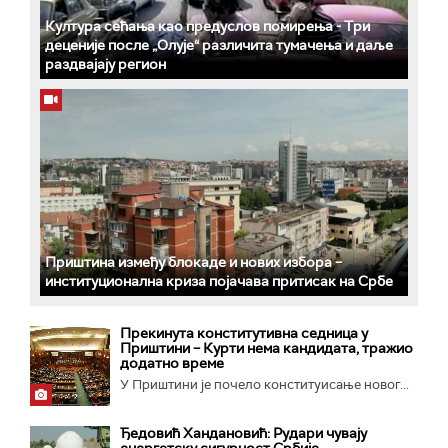
Култура сећања као предуслов помирења ­- Три
деценије после „Олује“ различита тумачења и даље
раздвајају регион
Приштина између блокаде и нових избора –
институционална криза појачава притисак на Србе
Прекинута конститутивна седница у
Приштини – Курти нема кандидата, тражио
додатно време
У Приштини је почело конституисање новог...
Ђедовић Хандановић: Рудари чувају
енергетску сигурност Србије