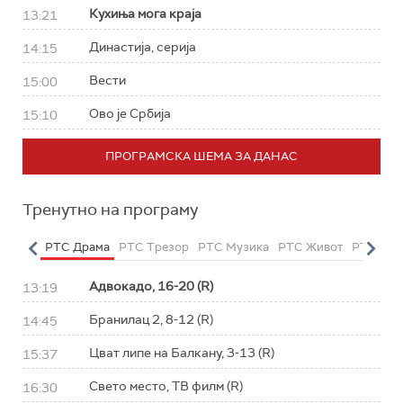
Кухиња мога краја
13:21
Династија, серија
14:15
Вести
15:00
Ово је Србија
15:10
ПРОГРАМСКА ШЕМА ЗА ДАНАС
Тренутно на програму
етарац
РТС Драма
РТС Трезор
РТС Музика
РТС Живот
РТС Кла
Адвокадо, 16-20 (R)
13:19
Бранилац 2, 8-12 (R)
14:45
Цват липе на Балкану, 3-13 (R)
15:37
Свето место, ТВ филм (R)
16:30