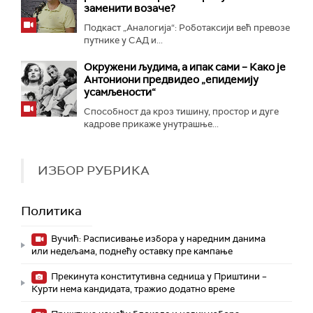
заменити возаче?
Подкаст „Аналогија“: Роботаксији већ превозе
путнике у САД и...
Окружени људима, а ипак сами – Како је
Антониони предвидео „епидемију
усамљености“
Способност да кроз тишину, простор и дуге
кадрове прикаже унутрашње...
ИЗБОР РУБРИКА
Политика
Вучић: Расписивање избора у наредним данима
или недељама, поднећу оставку пре кампање
Прекинута конститутивна седница у Приштини –
Курти нема кандидата, тражио додатно време