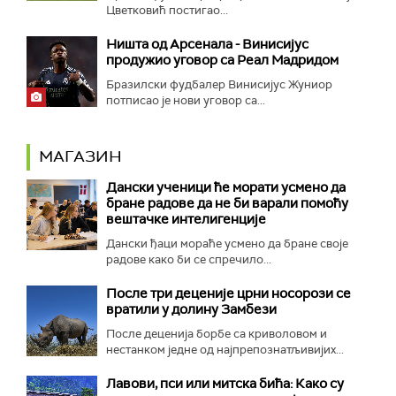
Цветковић постигао...
Ништа од Арсенала - Винисијус
продужио уговор са Реал Мадридом
Бразилски фудбалер Винисијус Жуниор
потписао је нови уговор са...
МАГАЗИН
Дански ученици ће морати усмено да
бране радове да не би варали помоћу
вештачке интелигенције
Дански ђаци мораће усмено да бране своје
радове како би се спречило...
После три деценије црни носорози се
вратили у долину Замбези
После деценија борбе са криволовом и
нестанком једне од најпрепознатљивијих...
Лавови, пси или митска бића: Како су