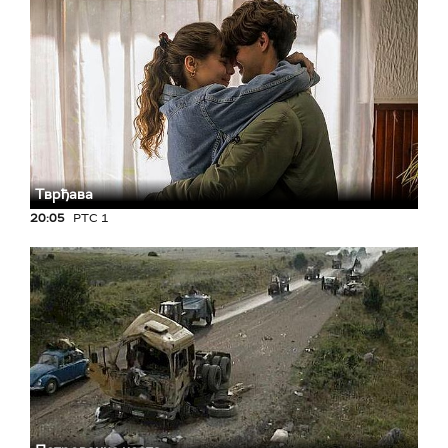
Тврђава
20:05
РТС 1