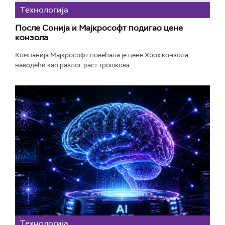
Технологијa
После Сонија и Мајкрософт подигао цене
конзола
Компанија Мајкрософт повећала је цене Xbox конзола,
наводећи као разлог раст трошкова...
Технологијa