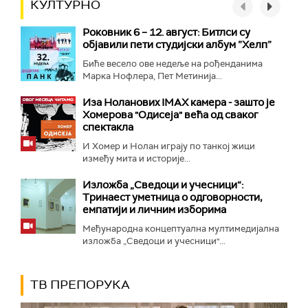
КУЛТУРНО
Роковник 6 – 12. август: Битлси су
објавили пети студијски албум ”Хелп”
Биће весело ове недеље на рођенданима
Марка Нофлера, Пет Метинија...
Иза Ноланових IMAX камера - зашто је
Хомерова "Одисеја" већа од сваког
спектакла
И Хомер и Нолан играју по танкој жици
између мита и историје...
Изложба „Сведоци и учесници“:
Тринаест уметница о одговорности,
емпатији и личним изборима
Међународна концептуална мултимедијална
изложба „Сведоци и учесници"...
ТВ ПРЕПОРУКА