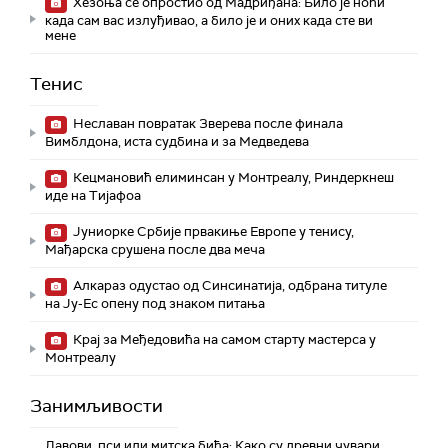
Хезоња се опростио од Мадриђана: Било је ноћи
када сам вас излуђивао, а било је и оних када сте ви
мене
Тенис
Неславан повратак Зверева после финала
Вимблдона, иста судбина и за Медведева
Кецмановић елиминсан у Монтреалу, Риндеркнеш
иде на Тијафоа
Јуниорке Србије првакиње Европе у тенису,
Мађарска срушена после два меча
Алкараз одустао од Синсинатија, одбрана титуле
на Ју-Ес опену под знаком питања
Крај за Међедовића на самом старту мастерса у
Монтреалу
Занимљивости
Лавови, пси или митска бића: Како су древни чувари