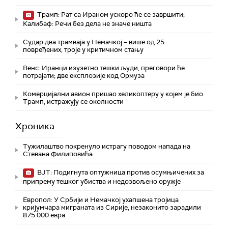
Трамп: Рат са Ираном ускоро ће се завршити;
Калибаф: Речи без дела не значе ништа
Судар два трамваја у Немачкој – више од 25
повређених, троје у критичном стању
Венс: Иранци изузетно тешки људи, преговори ће
потрајати; две експлозије код Ормуза
Комерцијални авион пришао хеликоптеру у којем је био
Трамп, истражују се околности
Хроника
Тужилаштво покренуло истрагу поводом напада на
Стевана Филиповића
ВЈТ: Подигнута оптужница против осумњичених за
припрему тешког убиства и недозвољено оружје
Европол: У Србији и Немачкој ухапшена тројица
кријумчара миграната из Сирије, незаконито зарадили
875.000 евра