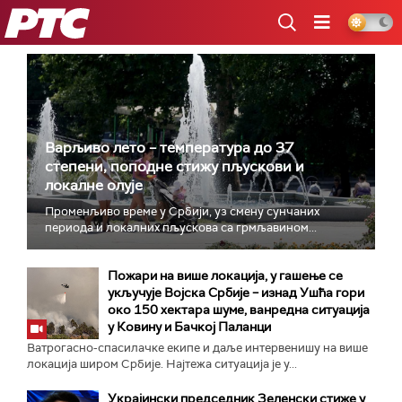
РТС
Варљиво лето – температура до 37
степени, поподне стижу пљускови и
локалне олује
Променљиво време у Србији, уз смену сунчаних
периода и локалних пљускова са грмљавином...
Пожари на више локација, у гашење се
укључује Војска Србије – изнад Ушћа гори
око 150 хектара шуме, ванредна ситуација
у Ковину и Бачкој Паланци
Ватрогасно-спасилачке екипе и даље интервенишу на више
локација широм Србије. Најтежа ситуација је у...
Украјински председник Зеленски стиже у