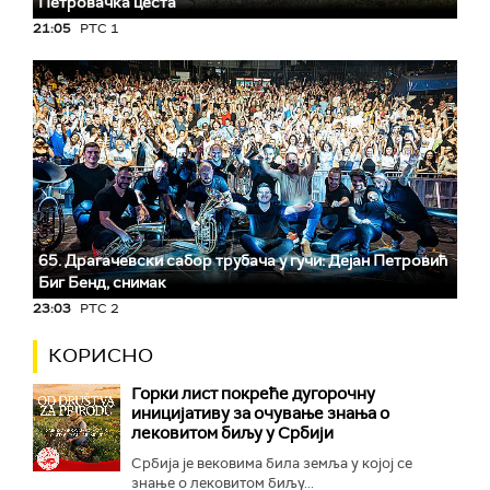
Петровачка цеста
21:05
РТС 1
65. Драгачевски сабор трубача у гучи: Дејан Петровић
Биг Бeнд, снимак
23:03
РТС 2
КОРИСНО
Горки лист покреће дугорочну
иницијативу за очување знања о
лековитом биљу у Србији
Србија је вековима била земља у којој се
знање о лековитом биљу...