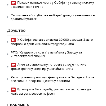
Пожари на више места у Србији – у гашењу помажу
и хеликоптери МУП-а
Саслушање због убиства на Карабурми, осумњичени се
бранили ћутањем
Друштво
У Србији годишње више од 10.000 развода: Зашто
спорови о деци и имовини трају годинама
РТС: "Квадратура круга" заштићена у Заводу за
интелектуалну својину
Апел за рационалну потрошњу струје – климе
троше трећину енергије у домаћинствима
Регистровани први случајеви грознице Западног Нила
ове године, двоје пацијената у болници
Брза пруга Београд–Будимпешта – тестирања до
краја августа, возови на јесен
Економија