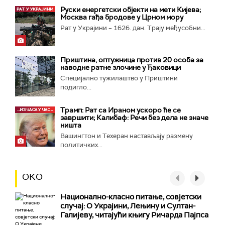
Руски енергетски објекти на мети Кијева;
Москва гађа бродове у Црном мору
Рат у Украјини – 1626. дан. Трају међусобни...
Приштина, оптужница против 20 особа за
наводне ратне злочине у Ђаковици
Специјално тужилаштво у Приштини
подигло...
Трамп: Рат са Ираном ускоро ће се
завршити; Калибаф: Речи без дела не значе
ништа
Вашингтон и Техеран настављају размену
политичких...
ОКО
Национално-класнo питање, совјетски
случај: О Украјини, Лењину и Султан-
Галијеву, читајући књигу Ричарда Пајпса