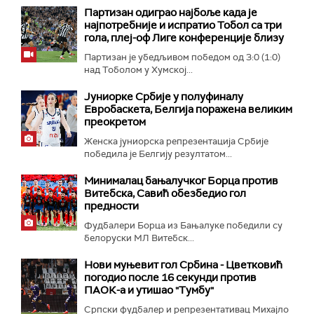
Партизан одиграо најбоље када је
најпотребније и испратио Тобол са три
гола, плеј-оф Лиге конференције близу
Партизан је убедљивом победом од 3:0 (1:0)
над Тоболом у Хумској...
Јуниорке Србије у полуфиналу
Евробаскета, Белгија поражена великим
преокретом
Женска јуниорска репрезентација Србије
победила је Белгију резултатом...
Минималац бањалучког Борца против
Витебска, Савић обезбедио гол
предности
Фудбалери Борца из Бањалуке победили су
белоруски МЛ Витебск...
Нови муњевит гол Србина - Цветковић
погодио после 16 секунди против
ПАОК-а и утишао "Тумбу"
Српски фудбалер и репрезентативац Михајло