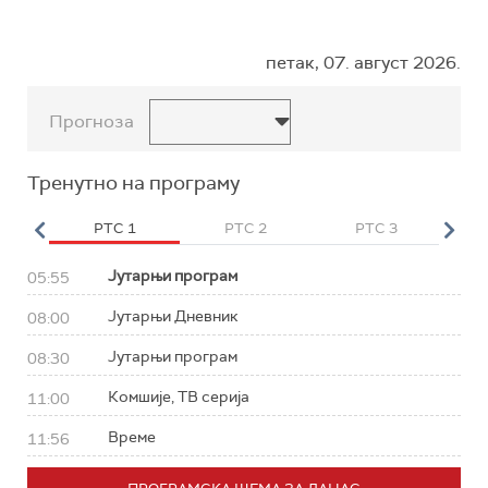
петак, 07. август 2026.
Прогноза
Тренутно на програму
HD
РТС 1
РТС 2
РТС 3
Р
Јутарњи програм
05:55
Јутарњи Дневник
08:00
Јутарњи програм
08:30
Комшије, ТВ серија
11:00
Време
11:56