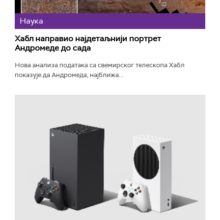
Наука
Хабл направио најдетаљнији портрет
Андромеде до сада
Нова анализа података са свемирског телескопа Хабл
показује да Андромеда, најближа...