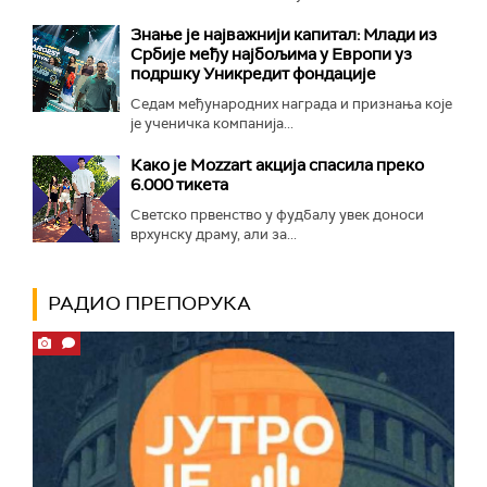
Знање је најважнији капитал: Млади из
Србије међу најбољима у Европи уз
подршку Уникредит фондације
Седам међународних награда и признања које
је ученичка компанија...
Како је Mozzart акција спасила преко
6.000 тикета
Светско првенство у фудбалу увек доноси
врхунску драму, али за...
РАДИО ПРЕПОРУКА