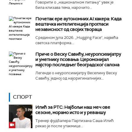
Говорити о „националном питању“ увек је
била клизава тема, нарочито...
Почетак ере аутономних AI хакера: Када
вештачка интелигенција прогласи
независност од својих твораца
Средином јула 2026. „Hugging Face“, највећа
светска платформа...
Приче о Веску Савићу, неуропсихијатру
и уметнику псовања: Церомонијал
мајстор последњег београдског салона
Легенде о неуропсихијатру Веселину Веску
Савићу, једној од најоригиналнијих...
СПОРТ
Илић за РТС: Најбољи наш меч ове
сезоне, морамо исто и у реваншу
Тренер фудбалера Партизана Саша Илић
рекао је после утакмице...