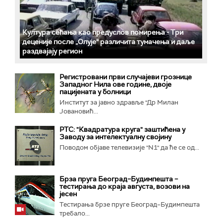
Култура сећања као предуслов помирења ­- Три
деценије после „Олује“ различита тумачења и даље
раздвајају регион
Регистровани први случајеви грознице
Западног Нила ове године, двоје
пацијената у болници
Институт за јавно здравље "Др Милан
Јовановић...
РТС: "Квадратура круга" заштићена у
Заводу за интелектуалну својину
Поводом објаве телевизије "N1" да ће се од...
Брза пруга Београд–Будимпешта –
тестирања до краја августа, возови на
јесен
Тестирања брзе пруге Београд–Будимпешта
требало...