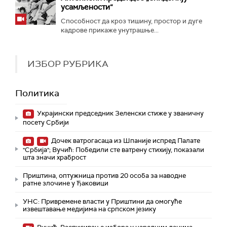
усамљености“
Способност да кроз тишину, простор и дуге
кадрове прикаже унутрашње...
ИЗБОР РУБРИКА
Политика
Украјински председник Зеленски стиже у званичну
посету Србији
Дочек ватрогасаца из Шпаније испред Палате
"Србија"; Вучић: Победили сте ватрену стихију, показали
шта значи храброст
Приштина, оптужница против 20 особа за наводне
ратне злочине у Ђаковици
УНС: Привремене власти у Приштини да омогуће
извештавање медијима на српском језику