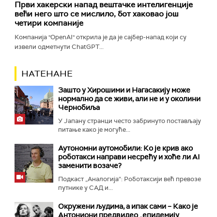
Први хакерски напад вештачке интелигенције
већи него што се мислило, бот хаковао још
четири компаније
Компанија "OpenAI" открила је да је сајбер-напад који су
извели одметнути ChatGPT...
НАТЕНАНЕ
Зашто у Хирошими и Нагасакију може
нормално да се живи, али не и у околини
Чернобиља
У Јапану странци често забринуто постављају
питање како је могуће...
Аутономни аутомобили: Ко је крив ако
роботакси направи несрећу и хоће ли AI
заменити возаче?
Подкаст „Аналогија“: Роботаксији већ превозе
путнике у САД и...
Окружени људима, а ипак сами – Како је
Антониони предвидео „епидемију