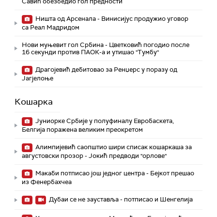
Савић обезбедио гол предности
Ништа од Арсенала - Винисијус продужио уговор
са Реал Мадридом
Нови муњевит гол Србина - Цветковић погодио после
16 секунди против ПАОК-а и утишао "Тумбу"
Драгојевић дебитовао за Ренџерс у поразу од
Јагјелоње
Кошарка
Јуниорке Србије у полуфиналу Евробаскета,
Белгија поражена великим преокретом
Алимпијевић саопштио шири списак кошаркаша за
августовски прозор - Јокић предводи "орлове"
Макаби потписао још једног центра - Бејкот прешао
из Фенербахчеа
Дубаи се не зауставља - потписао и Шенгелија