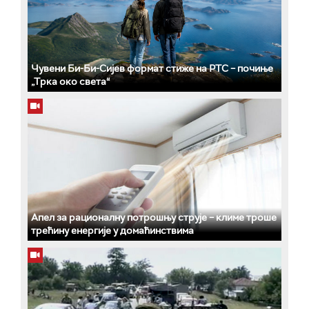
Чувени Би-Би-Сијев формат стиже на РТС – почиње
„Трка око света“
Апел за рационалну потрошњу струје – климе троше
трећину енергије у домаћинствима