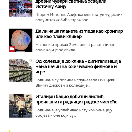
древни чувари светиња освајали
Источну Азију
Широм Источне Азије камене статуе чудесних
полумитских бића стражаре...
Да ли наша планета изгледа као кромпир
или као плави кликер
Најновији приказ Земљиног гравитационог
поља који је објавила...
Од колекције до клика – дигитализација
мења начин на који чувамо филмове и
игре
Годинама су полице испуњавали DVD-јеви,
Blu-ray дискови и колекције...
Италијан бацио добитни листић,
пронашли га радници градске чистоће
Годинама је уплаћивао исту комбинацију
бројева – оне који су...