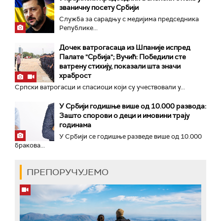
званичну посету Србији
Служба за сарадњу с медијима председника
Републике...
Дочек ватрогасаца из Шпаније испред
Палате "Србија"; Вучић: Победили сте
ватрену стихију, показали шта значи
храброст
Српски ватрогасци и спасиоци који су учествовали у...
У Србији годишње више од 10.000 развода:
Зашто спорови о деци и имовини трају
годинама
У Србији се годишње разведе више од 10.000
бракова...
ПРЕПОРУЧУЈЕМО