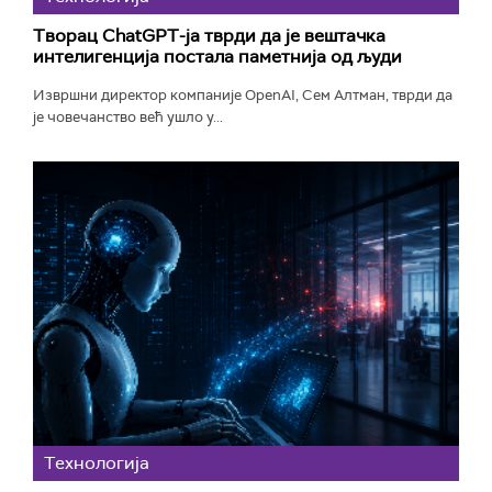
Творац ChatGPT-ја тврди да је вештачка
интелигенција постала паметнија од људи
Извршни директор компаније OpenAI, Сем Алтман, тврди да
је човечанство већ ушло у...
Технологијa