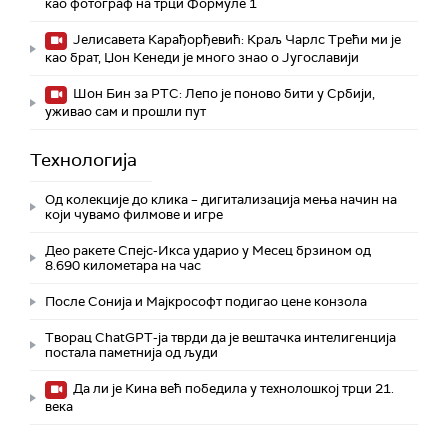
као фотограф на трци Формуле 1
Јелисавета Карађорђевић: Краљ Чарлс Трећи ми је
као брат, Џон Кенеди је много знао о Југославији
Шон Бин за РТС: Лепо је поново бити у Србији,
уживао сам и прошли пут
Технологијa
Од колекције до клика – дигитализација мења начин на
који чувамо филмове и игре
Део ракете Спејс-Икса ударио у Месец брзином од
8.690 километара на час
После Сонија и Мајкрософт подигао цене конзола
Творац ChatGPT-ја тврди да је вештачка интелигенција
постала паметнија од људи
Да ли је Кина већ победила у технолошкој трци 21.
века