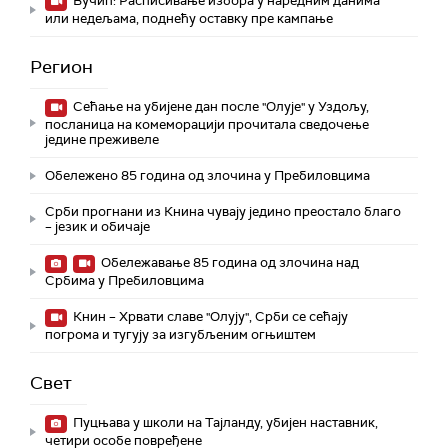
Вучић: Расписивање избора у наредним данима
или недељама, поднећу оставку пре кампање
Регион
Сећање на убијене дан после "Олује" у Уздољу,
посланица на комеморацији прочитала сведочење
једине преживеле
Обележено 85 година од злочина у Пребиловцима
Срби прогнани из Книна чувају једино преостало благо
– језик и обичаје
Обележавање 85 година од злочина над
Србима у Пребиловцима
Книн – Хрвати славе "Олују", Срби се сећају
погрома и тугују за изгубљеним огњиштем
Свет
Пуцњава у школи на Тајланду, убијен наставник,
четири особе повређене