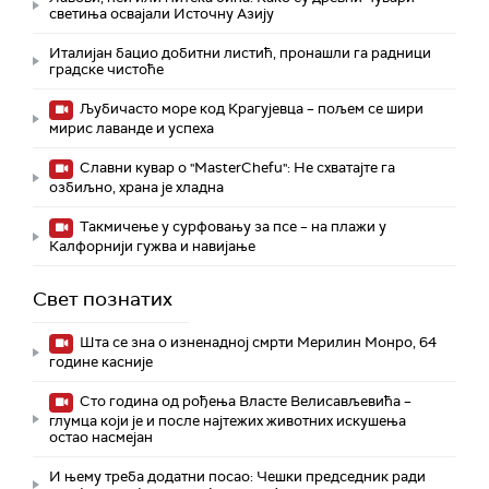
светиња освајали Источну Азију
Италијан бацио добитни листић, пронашли га радници
градске чистоће
Љубичасто море код Крагујевца – пољем се шири
мирис лаванде и успеха
Славни кувар о "MasterChefu": Не схватајте га
озбиљно, храна је хладна
Такмичење у сурфовању за псе – на плажи у
Калфорнији гужва и навијање
Свет познатих
Шта се зна о изненадној смрти Мерилин Монро, 64
године касније
Сто година од рођења Власте Велисављевића –
глумца који је и после најтежих животних искушења
остао насмејан
И њему треба додатни посао: Чешки председник ради