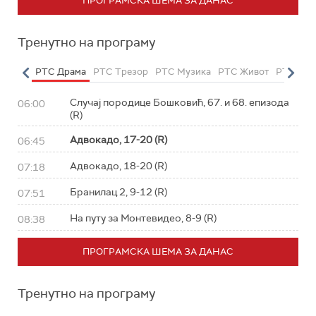
ПРОГРАМСКА ШЕМА ЗА ДАНАС
Тренутно на програму
етарац
РТС Драма
РТС Трезор
РТС Музика
РТС Живот
РТС Кла
Случај породице Бошковић, 67. и 68. епизода
06:00
(R)
Адвокадо, 17-20 (R)
06:45
Адвокадо, 18-20 (R)
07:18
Бранилац 2, 9-12 (R)
07:51
На путу за Монтевидео, 8-9 (R)
08:38
ПРОГРАМСКА ШЕМА ЗА ДАНАС
Тренутно на програму