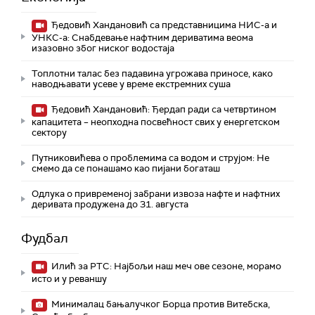
Ђедовић Хандановић са представницима НИС-а и
УНКС-а: Снабдевање нафтним дериватима веома
изазовно због ниског водостаја
Топлотни талас без падавина угрожава приносе, како
наводњавати усеве у време екстремних суша
Ђедовић Хандановић: Ђердап ради са четвртином
капацитета – неопходна посвећност свих у енергетском
сектору
Путниковићева о проблемима са водом и струјом: Не
смемо да се понашамо као пијани богаташ
Одлука о привременој забрани извоза нафте и нафтних
деривата продужена до 31. августа
Фудбал
Илић за РТС: Најбољи наш меч ове сезоне, морамо
исто и у реваншу
Минималац бањалучког Борца против Витебска,