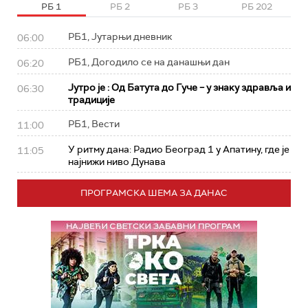
РБ 1
РБ 2
РБ 3
РБ 202
РБ1, Јутарњи дневник
06:00
РБ1, Догодило се на данашњи дан
06:20
Јутро је : Од Батута до Гуче – у знаку здравља и
06:30
традиције
РБ1, Вести
11:00
У ритму дана: Радио Београд 1 у Апатину, где је
11:05
најнижи ниво Дунава
ПРОГРАМСКА ШЕМА ЗА ДАНАС