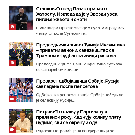
Станковић пред Пазар причао о
Хапоелу: Изгледа да је у Звезди увек
питање живота и смрти
Фудбалери Црвене звезде у суботу играју меч
четвртог кола Суперлиге...
Председнички живот Ђанија Инфантина
– приватни авиони, савезништво са
Трампом и фудбал на ивици раскола
Председник Фифе Ђани Инфантино суочава
се са највећом кризом...
Преокрет одбојкашица Србије, Русија
савладана после пет сетова
Одбојкашка репрезентација Србије победила
је селекцију Русије...
Петровић о стању у Партизану и
прелазном року: Кад чују колику плату
нудимо, сви се окрену и оду
Радосав Петровић је на конференцији за