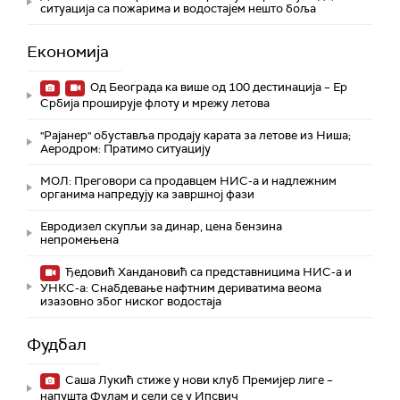
ситуација са пожарима и водостајем нешто боља
Економија
Од Београда ка више од 100 дестинација – Ер
Србија проширује флоту и мрежу летова
"Рајанер" обуставља продају карата за летове из Ниша;
Аеродром: Пратимо ситуацију
МОЛ: Преговори са продавцем НИС-а и надлежним
органима напредују ка завршној фази
Евродизел скупљи за динар, цена бензина
непромењена
Ђедовић Хандановић са представницима НИС-а и
УНКС-а: Снабдевање нафтним дериватима веома
изазовно због ниског водостаја
Фудбал
Саша Лукић стиже у нови клуб Премијер лиге –
напушта Фулам и сели се у Ипсвич