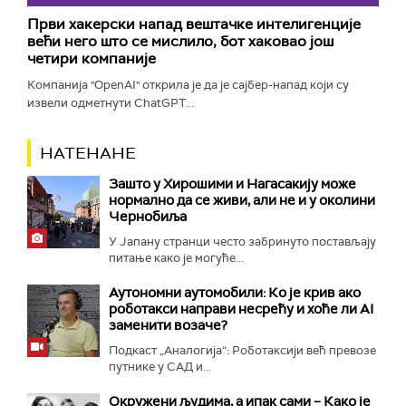
Први хакерски напад вештачке интелигенције
већи него што се мислило, бот хаковао још
четири компаније
Компанија "OpenAI" открила је да је сајбер-напад који су
извели одметнути ChatGPT...
НАТЕНАНЕ
Зашто у Хирошими и Нагасакију може
нормално да се живи, али не и у околини
Чернобиља
У Јапану странци често забринуто постављају
питање како је могуће...
Аутономни аутомобили: Ко је крив ако
роботакси направи несрећу и хоће ли AI
заменити возаче?
Подкаст „Аналогија“: Роботаксији већ превозе
путнике у САД и...
Окружени људима, а ипак сами – Како је