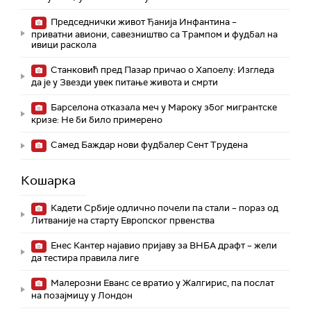
Председнички живот Ђанија Инфантина –
приватни авиони, савезништво са Трампом и фудбал на
ивици раскола
Станковић пред Пазар причао о Хапоелу: Изгледа
да је у Звезди увек питање живота и смрти
Барселона отказала меч у Мароку због мигрантске
кризе: Не би било примерено
Самед Баждар нови фудбалер Сент Трудена
Кошарка
Кадети Србије одлично почели па стали – пораз од
Литваније на старту Европског првенства
Енес Кантер најавио пријаву за ВНБА драфт – жели
да тестира правила лиге
Малерозни Еванс се вратио у Жалгирис, па послат
на позајмицу у Лондон