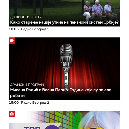
ДОЖИВЕТИ СТОТУ
Како старење нације утиче на пензиони систем Србије?
10:05
Радио Београд 1
ДРАМСКИ ПРОГРАМ
Милена Радић и Весна Перић: Године које су појели
роботи
18:00
Радио Београд 2