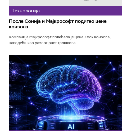
Технологијa
После Сонија и Мајкрософт подигао цене
конзола
Компанија Мајкрософт повећала је цене Xbox конзола,
наводећи као разлог раст трошкова...