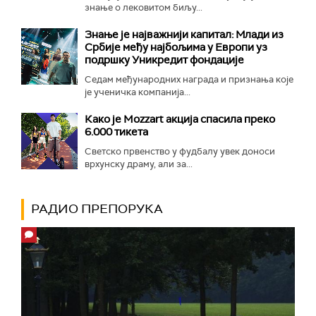
знање о лековитом биљу...
Знање је најважнији капитал: Млади из
Србије међу најбољима у Европи уз
подршку Уникредит фондације
Седам међународних награда и признања које
је ученичка компанија...
Како је Mozzart акција спасила преко
6.000 тикета
Светско првенство у фудбалу увек доноси
врхунску драму, али за...
РАДИО ПРЕПОРУКА