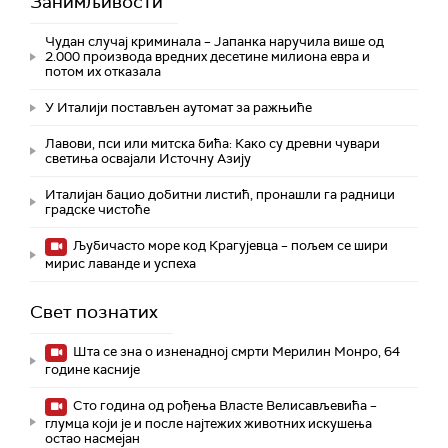
Занимљивости
Чудан случај криминала – Јапанка наручила више од
2.000 производа вредних десетине милиона евра и
потом их отказала
У Италији постављен аутомат за ражњиће
Лавови, пси или митска бића: Како су древни чувари
светиња освајали Источну Азију
Италијан бацио добитни листић, пронашли га радници
градске чистоће
Љубичасто море код Крагујевца – пољем се шири
мирис лаванде и успеха
Свет познатих
Шта се зна о изненадној смрти Мерилин Монро, 64
године касније
Сто година од рођења Власте Велисављевића –
глумца који је и после најтежих животних искушења
остао насмејан