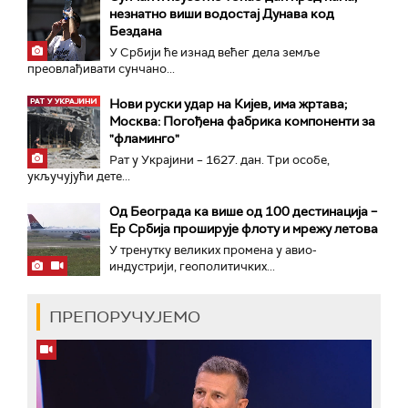
незнатно виши водостај Дунава код
Бездана
У Србији ће изнад већег дела земље
преовлађивати сунчано...
Нови руски удар на Кијев, има жртава;
Москва: Погођена фабрика компоненти за
"фламинго"
Рат у Украјини – 1627. дан. Три особе,
укључујући дете...
Од Београда ка више од 100 дестинација –
Ер Србија проширује флоту и мрежу летова
У тренутку великих промена у авио-
индустрији, геополитичких...
ПРЕПОРУЧУЈЕМО