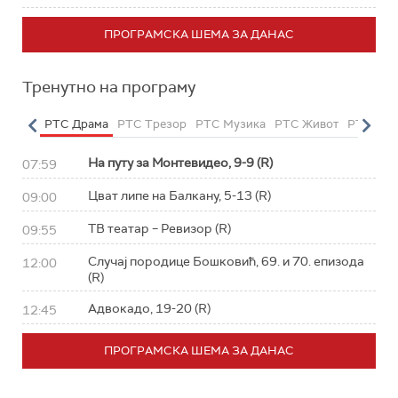
ПРОГРАМСКА ШЕМА ЗА ДАНАС
Тренутно на програму
етарац
РТС Драма
РТС Трезор
РТС Музика
РТС Живот
РТС Кла
На путу за Монтевидео, 9-9 (R)
07:59
Цват липе на Балкану, 5-13 (R)
09:00
ТВ театар – Ревизор (R)
09:55
Случај породице Бошковић, 69. и 70. епизода
12:00
(R)
Адвокадо, 19-20 (R)
12:45
ПРОГРАМСКА ШЕМА ЗА ДАНАС