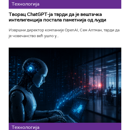
Технологијa
Творац ChatGPT-ја тврди да је вештачка
интелигенција постала паметнија од људи
Извршни директор компаније OpenAI, Сем Алтман, тврди да
је човечанство већ ушло у...
Технологијa