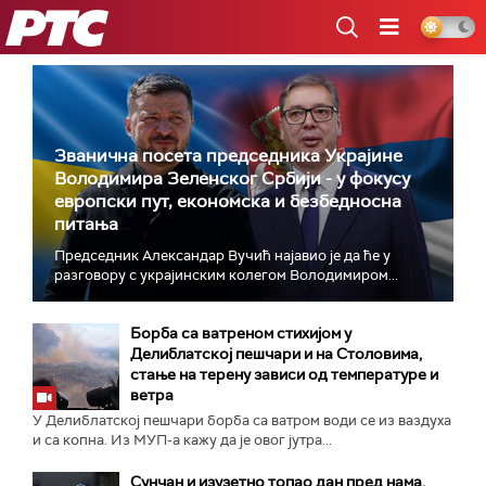
РТС
Званична посета председника Украјине
Володимира Зеленског Србији - у фокусу
европски пут, економска и безбедносна
питања
Председник Александар Вучић најавио је да ће у
разговору с украјинским колегом Володимиром...
Борба са ватреном стихијом у
Делиблатској пешчари и на Столовима,
стање на терену зависи од температуре и
ветра
У Делиблатској пешчари борба са ватром води се из ваздуха
и са копна. Из МУП-а кажу да је овог јутра...
Сунчан и изузетно топао дан пред нама,