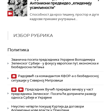
Антониони предвидео „епидемију
усамљености“
Способност да кроз тишину, простор и дуге
кадрове прикаже унутрашње...
ИЗБОР РУБРИКА
Политика
Званична посета председника Украјине Володимира
Зеленског Србији - у фокусу европски пут, економска и
безбедносна питања
Радојевић са командантом КФОР-а о безбедносној
ситуацији у Северној Митровици
Председник Вучић приредио вечеру у част
председника Зеленског: Посета ће допринети развоју
односа Србије и Украјине
Неуспео четврти покушај Куртија да договори
формирање нове власти у Приштини