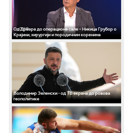
Од Дрвара до операционе сале – Никица Грубор о
Крајини, хирургији и породичним коренима
Володимир Зеленски - од ТВ екрана до ровова
геополитике