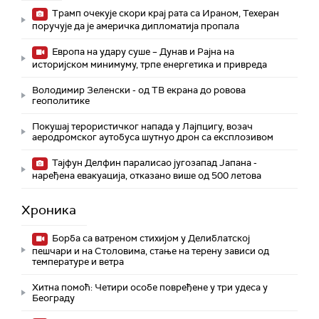
Трамп очекује скори крај рата са Ираном, Техеран
поручује да је америчка дипломатија пропала
Европа на удару суше – Дунав и Рајна на
историјском минимуму, трпе енергетика и привреда
Володимир Зеленски - од ТВ екрана до ровова
геополитике
Покушај терористичког напада у Лајпцигу, возач
аеродромског аутобуса шутнуо дрон са експлозивом
Тајфун Делфин паралисао југозапад Јапана -
наређена евакуација, отказано више од 500 летова
Хроника
Борба са ватреном стихијом у Делиблатској
пешчари и на Столовима, стање на терену зависи од
температуре и ветра
Хитна помоћ: Четири особе повређене у три удеса у
Београду