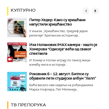
КУЛТУРНО
Питер Хедер: Како су хришћани
напустили хришћанство
У књизи „Хришћанство, тријумф једне
религије“ британски историчар...
Иза Ноланових IMAX камера - зашто је
Хомерова "Одисеја" већа од сваког
спектакла
И Хомер и Нолан играју по танкој жици
између мита и историје...
Роковник 6 – 12. август: Битлси су
објавили пети студијски албум ”Хелп”
Биће весело ове недеље на рођенданима
Марка Нофлера, Пет Метинија...
ТВ ПРЕПОРУКА