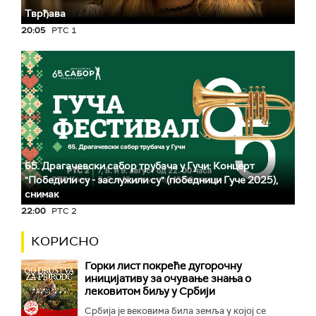
Тврђава
20:05
РТС 1
65. Драгачевски сабор трубача у Гучи: Концерт
"Победили су - заслужили су" (победници Гуче 2025),
снимак
22:00
РТС 2
КОРИСНО
Горки лист покреће дугорочну
иницијативу за очување знања о
лековитом биљу у Србији
Србија је вековима била земља у којој се