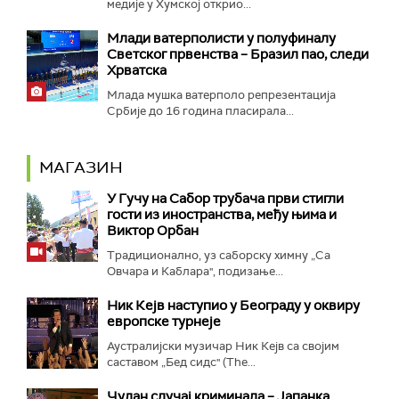
медије у Хумској открио...
Mлади ватерполисти у полуфиналу
Светског првенства – Бразил пао, следи
Хрватска
Млада мушка ватерполо репрезентација
Србије до 16 година пласирала...
МАГАЗИН
У Гучу на Сабор трубача први стигли
гости из иностранства, међу њима и
Виктор Орбан
Традиционално, уз саборску химну „Са
Овчара и Каблара", подизање...
Ник Кејв наступио у Београду у оквиру
европске турнеје
Аустралијски музичар Ник Кејв са својим
саставом „Бед сидс" (The...
Чудан случај криминала – Јапанка