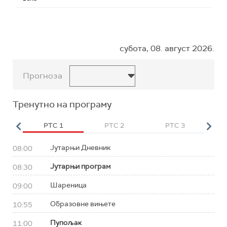
субота, 08. август 2026.
Прогноза
Тренутно на програму
HD
РТС 1
РТС 2
РТС 3
Р
Јутарњи Дневник
08:00
Јутарњи програм
08:30
Шареница
09:00
Образовне вињете
10:55
Пупољак
11:00