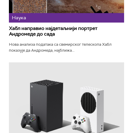
Наука
Хабл направио најдетаљнији портрет
Андромеде до сада
Нова анализа података са свемирског телескопа Хабл
показује да Андромеда, најближа...