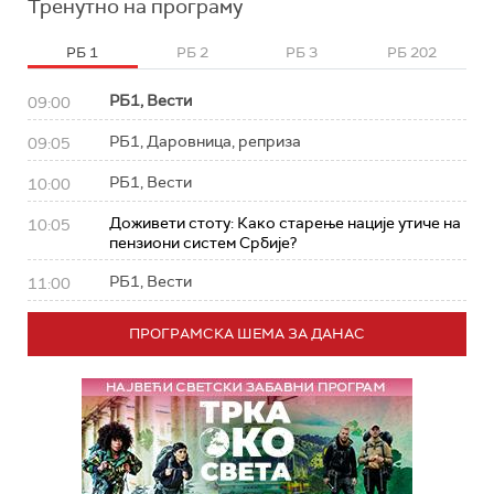
Тренутно на програму
РБ 1
РБ 2
РБ 3
РБ 202
РБ1, Вести
09:00
РБ1, Даровница, реприза
09:05
РБ1, Вести
10:00
Доживети стоту: Како старење нације утиче на
10:05
пензиони систем Србије?
РБ1, Вести
11:00
ПРОГРАМСКА ШЕМА ЗА ДАНАС