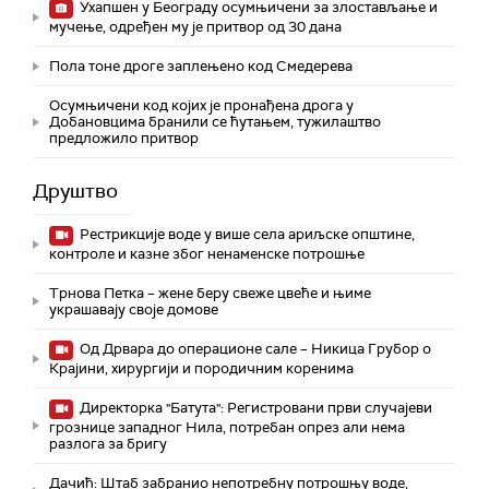
Ухапшен у Београду осумњичени за злостављање и
мучење, одређен му је притвор од 30 дана
Пола тоне дроге заплењено код Смедерева
Осумњичени код којих је пронађена дрога у
Добановцима бранили се ћутањем, тужилаштво
предложило притвор
Друштво
Рестрикције воде у више села ариљске општине,
контроле и казне због ненаменске потрошње
Трнова Петка – жене беру свеже цвеће и њиме
украшавају своје домове
Од Дрвара до операционе сале – Никица Грубор о
Крајини, хирургији и породичним коренима
Директорка "Батута": Регистровани први случајеви
грознице западног Нила, потребан опрез али нема
разлога за бригу
Дачић: Штаб забранио непотребну потрошњу воде,