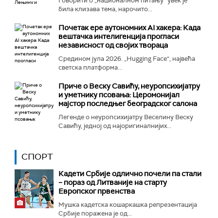
Говорити о „националном питању“ увек је
била клизава тема, нарочито...
Почетак ере аутономних AI хакера: Када
вештачка интелигенција прогласи
независност од својих твораца
Средином јула 2026. „Hugging Face“, највећа
светска платформа...
Приче о Веску Савићу, неуропсихијатру
и уметнику псовања: Церомонијал
мајстор последњег београдског салона
Легенде о неуропсихијатру Веселину Веску
Савићу, једној од најоригиналнијих...
СПОРТ
Кадети Србије одлично почели па стали
– пораз од Литваније на старту
Европског првенства
Мушка кадетска кошаркашка репрезентација
Србије поражена је од...