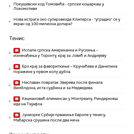
Покушевски код Томовића - српски кошаркаш у
Локомотиви
Нова истрага око суперзвезде Клиперса - "уградио" се у
екран од 100 милиона долара?
Тенис
Испале српска Американка и Рускиња –
изненађења у Торонту, крај за Јовић и Андрејеву
Брз крај за фавориткиње – Крунићева и Данилина
поражене у првом колу дубла
Неславан повратак Зверева после финала
Вимблдона, иста судбина и за Медведева
Кецмановић елиминсан у Монтреалу, Риндеркнеш
иде на Тијафоа
Јуниорке Србије првакиње Европе у тенису,
Мађарска срушена после два меча