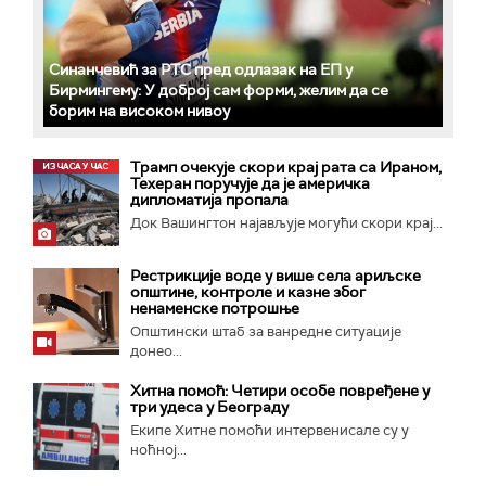
Синанчевић за РТС пред одлазак на ЕП у
Бирмингему: У доброј сам форми, желим да се
борим на високом нивоу
Трамп очекује скори крај рата са Ираном,
Техеран поручује да је америчка
дипломатија пропала
Док Вашингтон најављује могући скори крај...
Рестрикције воде у више села ариљске
општине, контроле и казне због
ненаменске потрошње
Општински штаб за ванредне ситуације
донео...
Хитна помоћ: Четири особе повређене у
три удеса у Београду
Екипе Хитне помоћи интервенисале су у
ноћној...