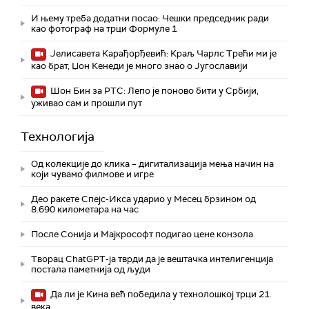
И њему треба додатни посао: Чешки председник ради
као фотограф на трци Формуле 1
Јелисавета Карађорђевић: Краљ Чарлс Трећи ми је
као брат, Џон Кенеди је много знао о Југославији
Шон Бин за РТС: Лепо је поново бити у Србији,
уживао сам и прошли пут
Технологијa
Од колекције до клика – дигитализација мења начин на
који чувамо филмове и игре
Део ракете Спејс-Икса ударио у Месец брзином од
8.690 километара на час
После Сонија и Мајкрософт подигао цене конзола
Творац ChatGPT-ја тврди да је вештачка интелигенција
постала паметнија од људи
Да ли је Кина већ победила у технолошкој трци 21.
века