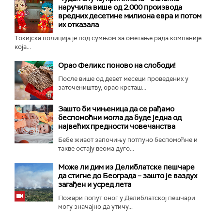
наручила више од 2.000 производа
вредних десетине милиона евра и потом
их отказала
Токијска полиција је под сумњом за ометање рада компаније
која...
Орао Феликс поново на слободи!
После више од девет месеци проведених у
заточеништву, орао крсташ...
Зашто би чињеница да се рађамо
беспомоћни могла да буде једна од
највећих предности човечанства
Бебе живот започињу потпуно беспомоћне и
такве остају веома дуго...
Може ли дим из Делиблатске пешчаре
да стигне до Београда – зашто је ваздух
загађен и усред лета
Пожари попут оног у Делиблатској пешчари
могу значајно да утичу...