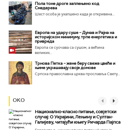
Пола тоне дроге заплењено код
Смедерева
Шест особа је ухапшено када је откривена...
Европа на удару суше – Дунав и Рајна на
историјском минимуму, трпе енергетика и
привреда
Европа се суочава са сушом, а већина
великих...
Трнова Петка – жене беру свеже цвеће и
њиме украшавају своје домове
Српска православна црква прославља Свету...
ОКО
Национално-класнo питање, совјетски
случај: О Украјини, Лењину и Султан-
Галијеву, читајући књигу Ричарда Пајпса