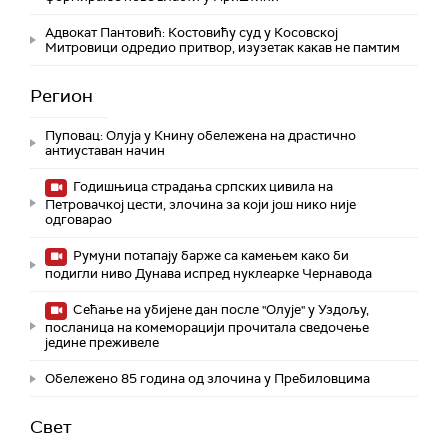
Адвокат Пантовић: Костовићу суд у Косовској
Митровици одредио притвор, изузетак какав не памтим
Регион
Пуповац: Олуја у Книну обележена на драстично
антиуставан начин
Годишњица страдања српских цивила на
Петровачкој цести, злочина за који још нико није
одговарао
Румуни потапају барже са камењем како би
подигли ниво Дунава испред нуклеарке Чернавода
Сећање на убијене дан после "Олује" у Уздољу,
посланица на комеморацији прочитала сведочење
једине преживеле
Обележено 85 година од злочина у Пребиловцима
Свет