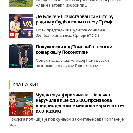
Алдин Ћатовић изборили...
Де Блекер: Почаствован сам што ћу
радити у Фудбалском савезу Србије
Нови председник Судијске комисије
Фудбалског савеза Србије (ФСС)...
Покушевски код Томовића - српски
кошаркаш у Локомотиви
Српски кошаркаш Алексеј Покушевски
потписао је за руску Локомотиву...
МАГАЗИН
Чудан случај криминала – Јапанка
наручила више од 2.000 производа
вредних десетине милиона евра и потом
их отказала
Токијска полиција је под сумњом за ометање рада компаније
која...