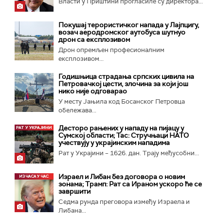
Власти у Приштини прогласиле су директора...
Покушај терористичког напада у Лајпцигу,
возач аеродромског аутобуса шутнуо
дрон са експлозивом
Дрон опремљен професионалним
експлозивом...
Годишњица страдања српских цивила на
Петровачкој цести, злочина за који још
нико није одговарао
У месту Јањила код Босанског Петровца
обележава...
Десторо рањених у нападу на пијацу у
Сумској области; Тас: Стручњаци НАТО
учествују у украјинским нападима
Рат у Украјини – 1626. дан. Трају међусобни...
Израел и Либан без договора о новим
зонама; Трамп: Рат са Ираном ускоро ће се
завршити
Седма рунда преговора између Израела и
Либана...