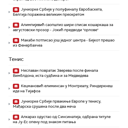
Јуниорке Србије у полуфиналу Евробаскета,
Белгија поражена великим преокретом
Алимпијевић саопштио шири списак кошаркаша за
августовски прозор - Јокић предводи "орлове"
Макаби потписао још једног центра - Бејкот прешао
из Фенербахчеа
Тенис
Неславан повратак Зверева после финала
Вимблдона, иста судбина и за Медведева
Кецмановић елиминсан у Монтреалу, Риндеркнеш
иде на Тијафоа
Јуниорке Србије првакиње Европе у тенису,
Мађарска срушена после два меча
Алкараз одустао од Синсинатија, одбрана титуле
на Ју-Ес опену под знаком питања