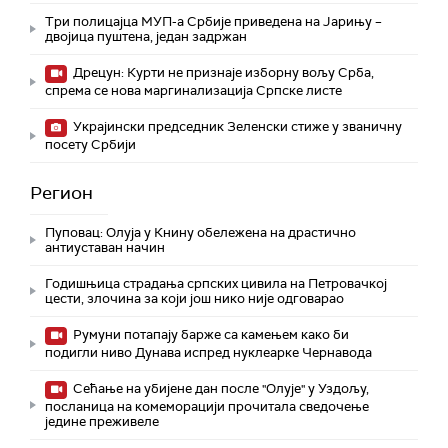
Три полицајца МУП-а Србије приведена на Јарињу –
двојица пуштена, један задржан
Дрецун: Курти не признаје изборну вољу Срба,
спрема се нова маргинализација Српске листе
Украјински председник Зеленски стиже у званичну
посету Србији
Регион
Пуповац: Олуја у Книну обележена на драстично
антиуставан начин
Годишњица страдања српских цивила на Петровачкој
цести, злочина за који још нико није одговарао
Румуни потапају барже са камењем како би
подигли ниво Дунава испред нуклеарке Чернавода
Сећање на убијене дан после "Олује" у Уздољу,
посланица на комеморацији прочитала сведочење
једине преживеле