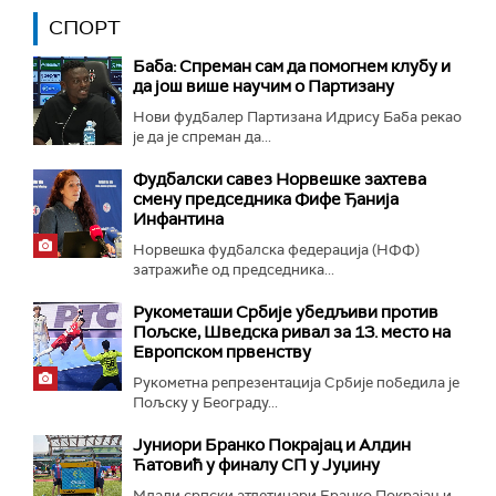
СПОРТ
Баба: Спреман сам да помогнем клубу и
да још више научим о Партизану
Нови фудбалер Партизана Идрису Баба рекао
је да је спреман да...
Фудбалски савез Норвешке захтева
смену председника Фифе Ђанија
Инфантина
Норвешка фудбалска федерација (НФФ)
затражиће од председника...
Рукометаши Србије убедљиви против
Пољске, Шведска ривал за 13. место на
Европском првенству
Рукометна репрезентација Србије победила је
Пољску у Београду...
Јуниори Бранко Покрајац и Алдин
Ћатовић у финалу СП у Јуџину
Млади српски атлетичари Бранко Покрајац и