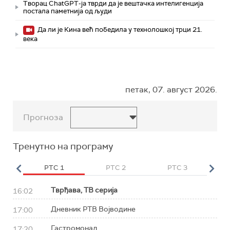
Творац ChatGPT-ја тврди да је вештачка интелигенција
постала паметнија од људи
Да ли је Кина већ победила у технолошкој трци 21.
века
петак, 07. август 2026.
Прогноза
Тренутно на програму
HD
РТС 1
РТС 2
РТС 3
Р
Тврђава, ТВ серија
16:02
Дневник РТВ Војводине
17:00
Гастромонад
17:20