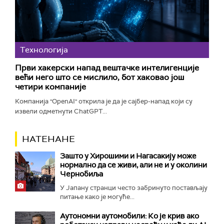
Технологијa
Први хакерски напад вештачке интелигенције
већи него што се мислило, бот хаковао још
четири компаније
Компанија "OpenAI" открила је да је сајбер-напад који су
извели одметнути ChatGPT...
НАТЕНАНЕ
Зашто у Хирошими и Нагасакију може
нормално да се живи, али не и у околини
Чернобиља
У Јапану странци често забринуто постављају
питање како је могуће...
Аутономни аутомобили: Ко је крив ако