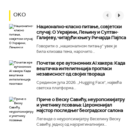
ОКО
Национално-класнo питање, совјетски
случај: О Украјини, Лењину и Султан-
Галијеву, читајући књигу Ричарда Пајпса
Говорити о „националном питању“ увек је
била клизава тема, нарочито...
Почетак ере аутономних AI хакера: Када
вештачка интелигенција прогласи
независност од својих твораца
Средином јула 2026. „Hugging Face“, највећа
светска платформа...
Приче о Веску Савићу, неуропсихијатру
и уметнику псовања: Церомонијал
мајстор последњег београдског салона
Легенде о неуропсихијатру Веселину Веску
Савићу, једној од најоригиналнијих...