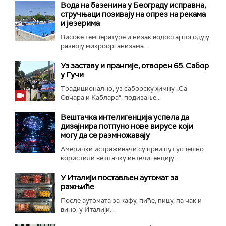
Вода на базенима у Београду исправна,
стручњаци позивају на опрез на рекама
и језерима
Високе температуре и низак водостај погодују
развоју микроорганизама...
Уз заставу и прангије, отворен 65. Сабор
у Гучи
Традиционално, уз саборску химну „Са
Овчара и Каблара“, подизање...
Вештачка интелигенција успела да
дизајнира потпуно нове вирусе који
могу да се размножавају
Амерички истраживачи су први пут успешно
користили вештачку интелигенцију...
У Италији постављен аутомат за
ражњиће
После аутомата за кафу, пиће, пицу, па чак и
вино, у Италији...