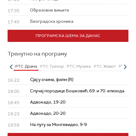
Образовне вињете
17:35
Београдска хроника
17:45
ПРОГРАМСКА ШЕМА ЗА ДАНАС
Тренутно на програму
етарац
РТС Драма
РТС Трезор
РТС Музика
РТС Живот
РТС Кла
Сјај у очима, филм (R)
16:22
Случај породице Бошковић, 69. и 70. епизода
18:00
Адвокадо, 19-20
18:45
Адвокадо, 20-20
19:23
На путу за Монтевидео, 9-9
19:59