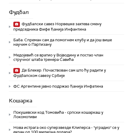
Фудбал
Фудбалски савез Норвешке захтева смену
председника Фифе Ђанија Инфантина
Баба: Спреман сам да помогнем клубу и да још више
научим о Партизану
Медојевић се вратио у Војводину и постао члан
стручног штаба тренера Савића
Де Блекер: Почаствован сам што ћу радити у
Фудбалском савезу Србије
ФС Аргентине јавно подржао Ђанија Инфатина
Кошарка
Покушевски код Томовића - српски кошаркаш у
Локомотиви
Нова истрага око суперзвезде Клиперса - "уградио" се у
екран од 100 милиона долара?