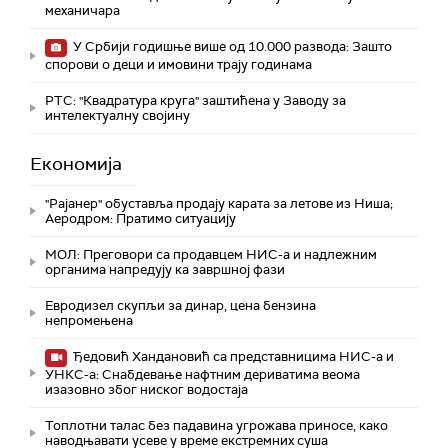
механичара
У Србији годишње више од 10.000 развода: Зашто
спорови о деци и имовини трају годинама
РТС: "Квадратура круга" заштићена у Заводу за
интелектуалну својину
Економија
"Рајанер" обуставља продају карата за летове из Ниша;
Аеродром: Пратимо ситуацију
МОЛ: Преговори са продавцем НИС-а и надлежним
органима напредују ка завршној фази
Евродизел скупљи за динар, цена бензина
непромењена
Ђедовић Хандановић са представницима НИС-а и
УНКС-а: Снабдевање нафтним дериватима веома
изазовно због ниског водостаја
Топлотни талас без падавина угрожава приносе, како
наводњавати усеве у време екстремних суша