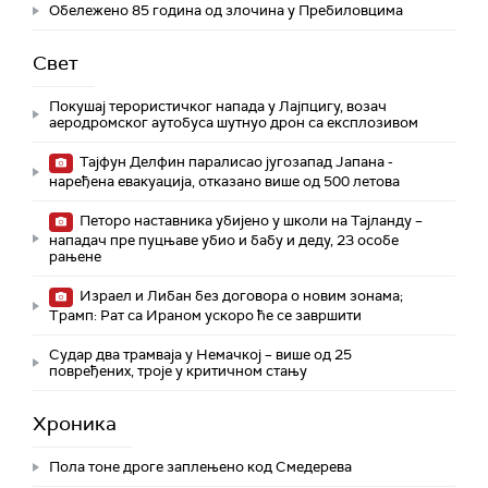
Обележено 85 година од злочина у Пребиловцима
Свет
Покушај терористичког напада у Лајпцигу, возач
аеродромског аутобуса шутнуо дрон са експлозивом
Тајфун Делфин паралисао југозапад Јапана -
наређена евакуација, отказано више од 500 летова
Петоро наставника убијено у школи на Тајланду –
нападач пре пуцњаве убио и бабу и деду, 23 особе
рањене
Израел и Либан без договора о новим зонама;
Трамп: Рат са Ираном ускоро ће се завршити
Судар два трамваја у Немачкој – више од 25
повређених, троје у критичном стању
Хроника
Пола тоне дроге заплењено код Смедерева