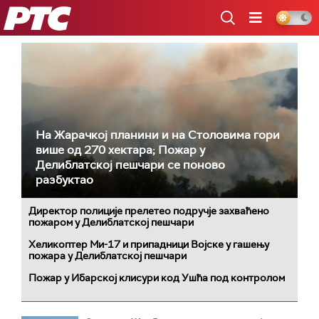
РТС
На Жарачкој планини и на Столовима гори
више од 270 хектара; Пожар у
Делиблатској пешчари се поново
разбуктао
Директор полиције прелетео подручје захваћено
пожаром у Делиблатској пешчари
Хеликоптер Ми-17 и припадници Војске у гашењу
пожара у Делиблатској пешчари
Пожар у Ибарској клисури код Ушћа под контролом