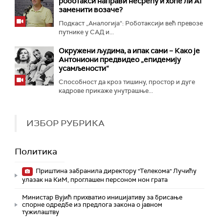
роботакси направи несрећу и хоће ли AI
заменити возаче?
Подкаст „Аналогија“: Роботаксији већ превозе
путнике у САД и...
Окружени људима, а ипак сами – Како је
Антониони предвидео „епидемију
усамљености“
Способност да кроз тишину, простор и дуге
кадрове прикаже унутрашње...
ИЗБОР РУБРИКА
Политика
Приштина забранила директору "Телекома" Лучићу
улазак на КиМ, проглашен персоном нон грата
Министар Вујић прихватио иницијативу за брисање
спорне одредбе из предлога закона o јавном
тужилаштву