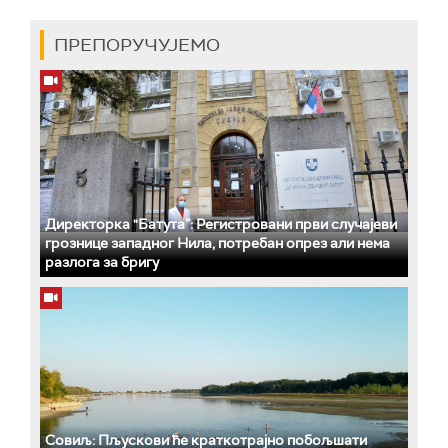
ПРЕПОРУЧУЈЕМО
Директорка "Батута”: Регистровани први случајеви
грознице западног Нила, потребан опрез али нема
разлога за бригу
Совиљ: Пљускови ће краткотрајно побољшати