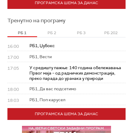
ПРОГРАМСКА ШЕМА ЗА ДАНАС
Тренутно на програму
РБ 1
РБ 2
РБ 3
РБ 202
РБ1, Џубокс
16:00
РБ1, Вести
17:00
У средишту пажње: 140 година обележавања
17:05
Првог маја – од радничких демонстрација,
преко парада до уранака у природи
РБ1, Да вас подсетимо
18:00
РБ1, Поп карусел
18:03
ПРОГРАМСКА ШЕМА ЗА ДАНАС