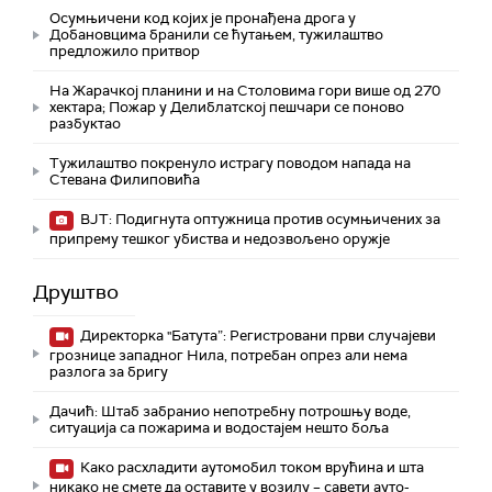
Осумњичени код којих је пронађена дрога у
Добановцима бранили се ћутањем, тужилаштво
предложило притвор
На Жарачкој планини и на Столовима гори више од 270
хектара; Пожар у Делиблатској пешчари се поново
разбуктао
Тужилаштво покренуло истрагу поводом напада на
Стевана Филиповића
ВЈТ: Подигнута оптужница против осумњичених за
припрему тешког убиства и недозвољено оружје
Друштво
Директорка "Батута”: Регистровани први случајеви
грознице западног Нила, потребан опрез али нема
разлога за бригу
Дачић: Штаб забранио непотребну потрошњу воде,
ситуација са пожарима и водостајем нешто боља
Како расхладити аутомобил током врућина и шта
никако не смете да оставите у возилу – савети ауто-