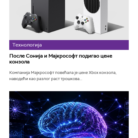
Технологијa
После Сонија и Мајкрософт подигао цене
конзола
Компанија Мајкрософт повећала је цене Xbox конзола,
наводећи као разлог раст трошкова...