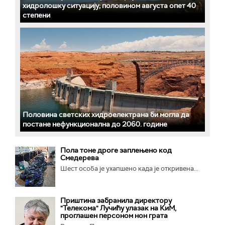
хидролошку ситуацију; половином августа опет 40
степени
Половина светских хидроелектрана би могла да
постане нефункционална до 2060. године
Пола тоне дроге заплењено код
Смедерева
Шест особа је ухапшено када је откривена...
Приштина забранила директору
"Телекома" Лучићу улазак на КиМ,
проглашен персоном нон грата