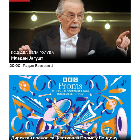
КОД ДВА БЕЛА ГОЛУБА
Младен Јагушт
20:00
Радио Београд 1
Директан пренос са Фестивала Промс у Лондону