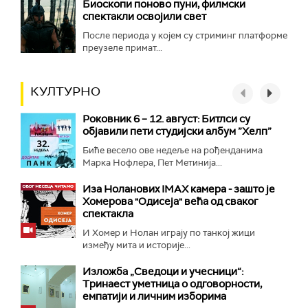
Биоскопи поново пуни, филмски
спектакли освојили свет
После периода у којем су стриминг платформе
преузеле примат...
КУЛТУРНО
Роковник 6 – 12. август: Битлси су
објавили пети студијски албум ”Хелп”
Биће весело ове недеље на рођенданима
Марка Нофлера, Пет Метинија...
Иза Ноланових IMAX камера - зашто је
Хомерова "Одисеја" већа од сваког
спектакла
И Хомер и Нолан играју по танкој жици
између мита и историје...
Изложба „Сведоци и учесници“:
Тринаест уметница о одговорности,
емпатији и личним изборима