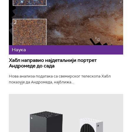
Наука
Хабл направио најдетаљнији портрет
Андромеде до сада
Нова анализа података са свемирског телескопа Хабл
показује да Андромеда, најближа...