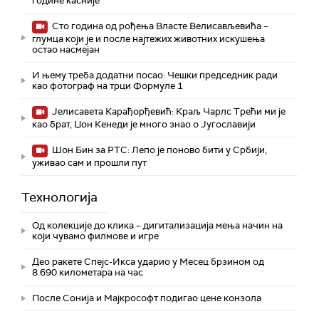
године касније
Сто година од рођења Власте Велисављевића –
глумца који је и после најтежих животних искушења
остао насмејан
И њему треба додатни посао: Чешки председник ради
као фотограф на трци Формуле 1
Јелисавета Карађорђевић: Краљ Чарлс Трећи ми је
као брат, Џон Кенеди је много знао о Југославији
Шон Бин за РТС: Лепо је поново бити у Србији,
уживао сам и прошли пут
Технологијa
Од колекције до клика – дигитализација мења начин на
који чувамо филмове и игре
Део ракете Спејс-Икса ударио у Месец брзином од
8.690 километара на час
После Сонија и Мајкрософт подигао цене конзола