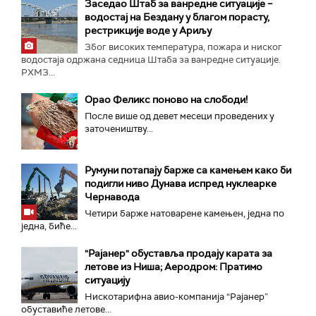
Заседао Штаб за ванредне ситуације –
водостај на Бездану у благом порасту,
рестрикције воде у Ариљу
Због високих температура, пожара и ниског
водостаја одржана седница Штаба за ванредне ситуације.
РХМЗ...
Орао Феликс поново на слободи!
После више од девет месеци проведених у
заточеништву...
Румуни потапају барже са камењем како би
подигли ниво Дунава испред нуклеарке
Чернавода
Четири барже натоварене камењен, једна по
једна, биће...
"Рајанер" обуставља продају карата за
летове из Ниша; Аеродром: Пратимо
ситуацију
Нискотарифна авио-компанија “Рајанер”
обуставиће летове...