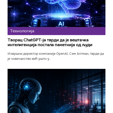
Технологијa
Творац ChatGPT-ја тврди да је вештачка
интелигенција постала паметнија од људи
Извршни директор компаније OpenAI, Сем Алтман, тврди да
је човечанство већ ушло у...