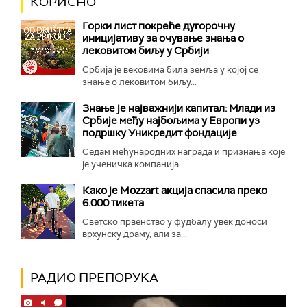
КОРИСНО
Горки лист покреће дугорочну
иницијативу за очување знања о
лековитом биљу у Србији
Србија је вековима била земља у којој се
знање о лековитом биљу...
Знање је најважнији капитал: Млади из
Србије међу најбољима у Европи уз
подршку Уникредит фондације
Седам међународних награда и признања које
је ученичка компанија...
Како је Mozzart акција спасила преко
6.000 тикета
Светско првенство у фудбалу увек доноси
врхунску драму, али за...
РАДИО ПРЕПОРУКА