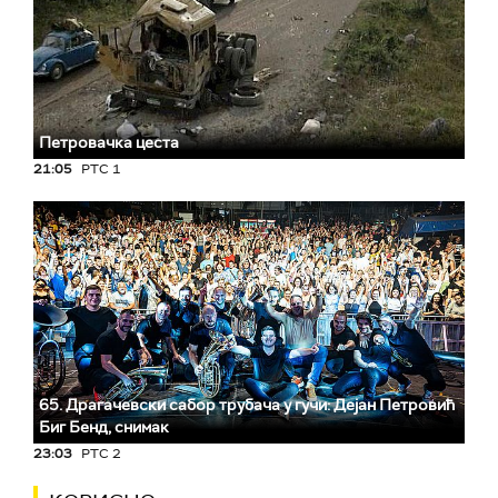
Петровачка цеста
21:05
РТС 1
65. Драгачевски сабор трубача у гучи: Дејан Петровић
Биг Бeнд, снимак
23:03
РТС 2