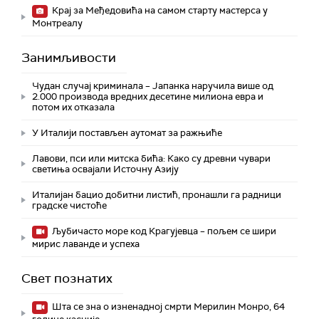
Крај за Међедовића на самом старту мастерса у
Монтреалу
Занимљивости
Чудан случај криминала – Јапанка наручила више од
2.000 производа вредних десетине милиона евра и
потом их отказала
У Италији постављен аутомат за ражњиће
Лавови, пси или митска бића: Како су древни чувари
светиња освајали Источну Азију
Италијан бацио добитни листић, пронашли га радници
градске чистоће
Љубичасто море код Крагујевца – пољем се шири
мирис лаванде и успеха
Свет познатих
Шта се зна о изненадној смрти Мерилин Монро, 64