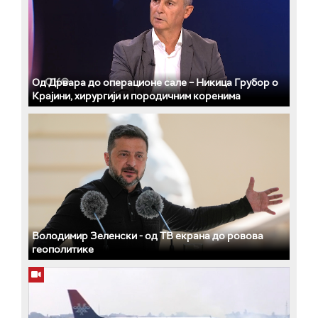
Од Дрвара до операционе сале – Никица Грубор о
Крајини, хирургији и породичним коренима
Володимир Зеленски - од ТВ екрана до ровова
геополитике