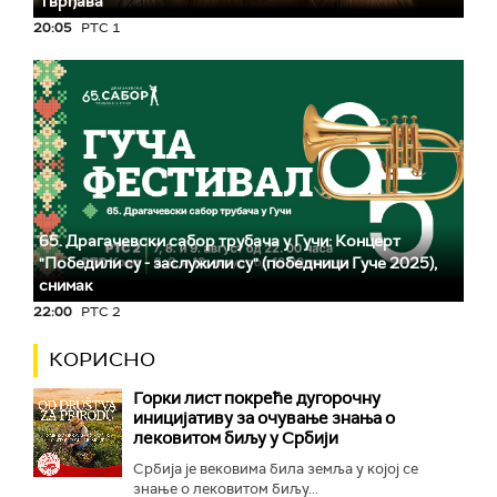
Тврђава
20:05
РТС 1
65. Драгачевски сабор трубача у Гучи: Концерт
"Победили су - заслужили су" (победници Гуче 2025),
снимак
22:00
РТС 2
КОРИСНО
Горки лист покреће дугорочну
иницијативу за очување знања о
лековитом биљу у Србији
Србија је вековима била земља у којој се
знање о лековитом биљу...