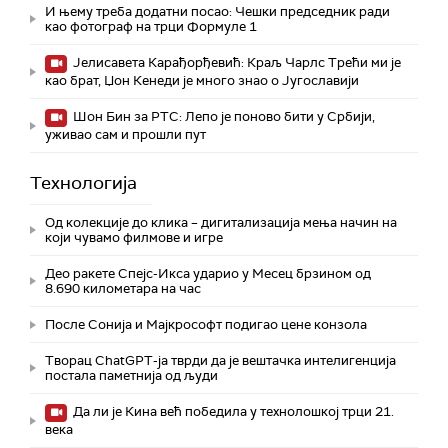
И њему треба додатни посао: Чешки председник ради
као фотограф на трци Формуле 1
Јелисавета Карађорђевић: Краљ Чарлс Трећи ми је
као брат, Џон Кенеди је много знао о Југославији
Шон Бин за РТС: Лепо је поново бити у Србији,
уживао сам и прошли пут
Технологијa
Од колекције до клика – дигитализација мења начин на
који чувамо филмове и игре
Део ракете Спејс-Икса ударио у Месец брзином од
8.690 километара на час
После Сонија и Мајкрософт подигао цене конзола
Творац ChatGPT-ја тврди да је вештачка интелигенција
постала паметнија од људи
Да ли је Кина већ победила у технолошкој трци 21.
века