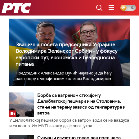
РТС
Званична посета председника Украјине
Володимира Зеленског Србији - у фокусу
европски пут, економска и безбедносна
питања
Председник Александар Вучић најавио је да ће у
разговору с украјинским колегом Володимиром...
Борба са ватреном стихијом у
Делиблатској пешчари и на Столовима,
стање на терену зависи од температуре и
ветра
У Делиблатској пешчари борба са ватром води се из ваздуха
и са копна. Из МУП-а кажу да је овог јутра...
Сунчан и изузетно топао дан пред нама,