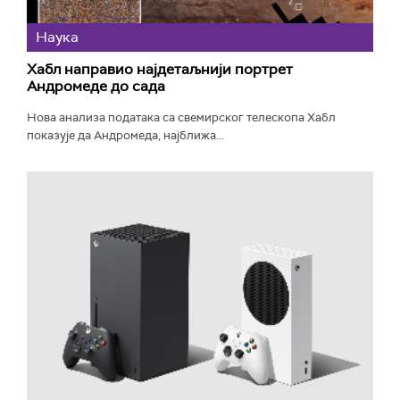
Наука
Хабл направио најдетаљнији портрет
Андромеде до сада
Нова анализа података са свемирског телескопа Хабл
показује да Андромеда, најближа...