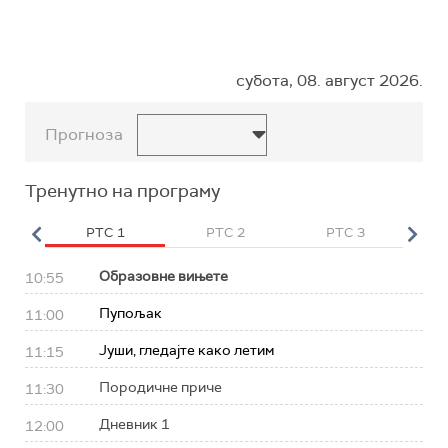
субота, 08. август 2026.
Прогноза
Тренутно на програму
HD
РТС 1
РТС 2
РТС 3
Р
Образовне вињете
10:55
Пупољак
11:00
Јуши, гледајте како летим
11:15
Породичне приче
11:30
Дневник 1
12:00