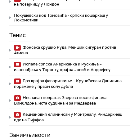
на позајмицу у Лондон
Покушевски код Томовића - српски кошаркаш у
Локомотиви
Тенис
Фонсека срушио Руда, Меншик сигуран против
Атмана
Испале српска Американка и Рускиња –
изненађења у Торонту, крај за Јовић и Андрејеву
Брз крај за фавориткиње – Крунићева и Данилина
поражене у првом колу дубла
Неславан повратак Зверева после финала
Вимблдона, иста судбина и за Медведева
Кецмановић елиминсан у Монтреалу, Риндеркнеш
иде на Тијафоа
Занимљивости