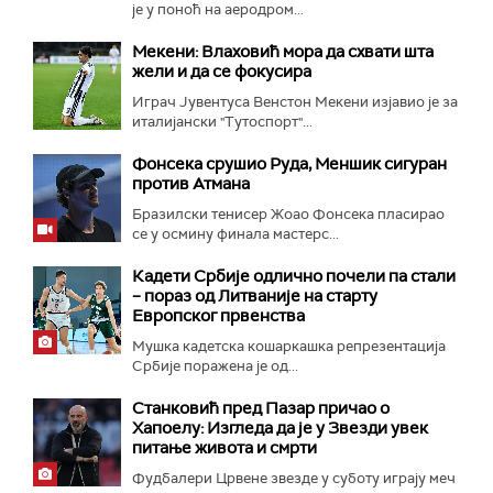
је у поноћ на аеродром...
Мекени: Влаховић мора да схвати шта
жели и да се фокусира
Играч Јувентуса Венстон Мекени изјавио је за
италијански "Тутоспорт"...
Фонсека срушио Руда, Меншик сигуран
против Атмана
Бразилски тенисер Жоао Фонсека пласирао
се у осмину финала мастерс...
Кадети Србије одлично почели па стали
– пораз од Литваније на старту
Европског првенства
Мушка кадетска кошаркашка репрезентација
Србије поражена је од...
Станковић пред Пазар причао о
Хапоелу: Изгледа да је у Звезди увек
питање живота и смрти
Фудбалери Црвене звезде у суботу играју меч