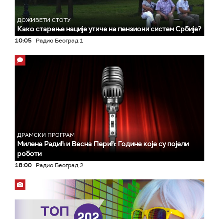
ДОЖИВЕТИ СТОТУ
Како старење нације утиче на пензиони систем Србије?
10:05
Радио Београд 1
ДРАМСКИ ПРОГРАМ
Милена Радић и Весна Перић: Године које су појели
роботи
18:00
Радио Београд 2