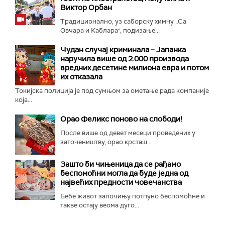
Виктор Орбан
Традиционално, уз саборску химну „Са
Овчара и Каблара", подизање...
Чудан случај криминала – Јапанка
наручила више од 2.000 производа
вредних десетине милиона евра и потом
их отказала
Токијска полиција је под сумњом за ометање рада компаније
која...
Орао Феликс поново на слободи!
После више од девет месеци проведених у
заточеништву, орао крсташ...
Зашто би чињеница да се рађамо
беспомоћни могла да буде једна од
највећих предности човечанства
Бебе живот започињу потпуно беспомоћне и
такве остају веома дуго...