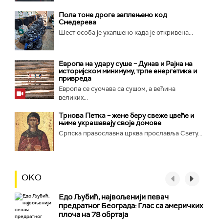
Пола тоне дроге заплењено код
Смедерева
Шест особа је ухапшено када је откривена...
Европа на удару суше – Дунав и Рајна на
историјском минимуму, трпе енергетика и
привреда
Европа се суочава са сушом, а већина
великих...
Трнова Петка – жене беру свеже цвеће и
њиме украшавају своје домове
Српска православна црква прославља Свету...
ОКО
Едо Љубић, највољенији певач
предратног Београда: Глас са америчких
плоча на 78 обртаја