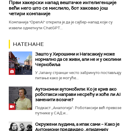
Први хакерски напад вештачке интелигенције
већи него што се мислило, бот хаковао још
четири компаније
Компанија "OpenAI" открила је да је сајбер-напад који су
извели одметнути ChatGPT...
НАТЕНАНЕ
Зашто у Хирошими и Нагасакију може
нормално да се живи, али не и у околини
Чернобиља
У Јапану странци често забринуто постављају
питање како је могуће...
Аутономни аутомобили: Ко је крив ако
роботакси направи несрећу и хоће ли AI
заменити возаче?
Подкаст „Аналогија“: Роботаксији већ превозе
путнике у САД и...
Окружени људима, а ипак сами – Како је
Антониони предвидео „епидемију