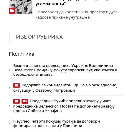
усамљености“
Способност да кроз тишину, простор и дуге
кадрове прикаже унутрашње...
ИЗБОР РУБРИКА
Политика
Званична посета председника Украјине Володимира
Зеленског Србији - у фокусу европски пут, економска и
безбедносна питања
Радојевић са командантом КФОР-а о безбедносној
ситуацији у Северној Митровици
Председник Вучић приредио вечеру у част
председника Зеленског: Посета ће допринети развоју
односа Србије и Украјине
Неуспео четврти покушај Куртија да договори
формирање нове власти у Приштини