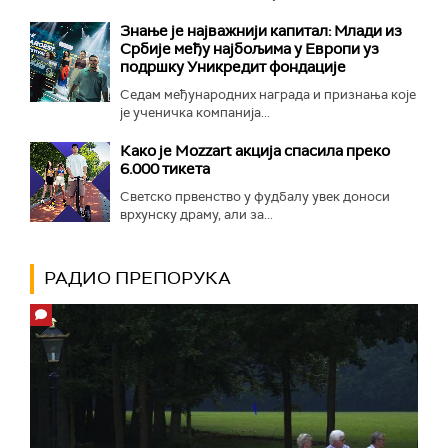
Знање је најважнији капитал: Млади из
Србије међу најбољима у Европи уз
подршку Уникредит фондације
Седам међународних награда и признања које
је ученичка компанија...
Како је Mozzart акција спасила преко
6.000 тикета
Светско првенство у фудбалу увек доноси
врхунску драму, али за...
РАДИО ПРЕПОРУКА