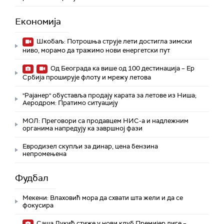
Економија
Шкобаљ: Потрошња струје лети достигла зимски
ниво, морамо да тражимо нови енергетски пут
Од Београда ка више од 100 дестинација – Ер
Србија проширује флоту и мрежу летова
"Рајанер" обуставља продају карата за летове из Ниша;
Аеродром: Пратимо ситуацију
МОЛ: Преговори са продавцем НИС-а и надлежним
органима напредују ка завршној фази
Евродизел скупљи за динар, цена бензина
непромењена
Фудбал
Мекени: Влаховић мора да схвати шта жели и да се
фокусира
Саша Лукић стиже у нови клуб Премијер лиге –