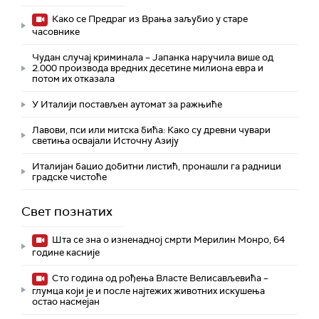
Како се Предраг из Врања заљубио у старе
часовнике
Чудан случај криминала – Јапанка наручила више од
2.000 производа вредних десетине милиона евра и
потом их отказала
У Италији постављен аутомат за ражњиће
Лавови, пси или митска бића: Како су древни чувари
светиња освајали Источну Азију
Италијан бацио добитни листић, пронашли га радници
градске чистоће
Свет познатих
Шта се зна о изненадној смрти Мерилин Монро, 64
године касније
Сто година од рођења Власте Велисављевића –
глумца који је и после најтежих животних искушења
остао насмејан