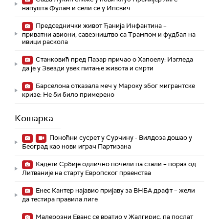
напушта Фулам и сели се у Ипсвич
Председнички живот Ђанија Инфантина –
приватни авиони, савезништво са Трампом и фудбал на
ивици раскола
Станковић пред Пазар причао о Хапоелу: Изгледа
да је у Звезди увек питање живота и смрти
Барселона отказала меч у Мароку због мигрантске
кризе: Не би било примерено
Кошарка
Поноћни сусрет у Сурчину - Вилдоза дошао у
Београд као нови играч Партизана
Кадети Србије одлично почели па стали – пораз од
Литваније на старту Европског првенства
Енес Кантер најавио пријаву за ВНБА драфт – жели
да тестира правила лиге
Малерозни Еванс се вратио у Жалгирис, па послат