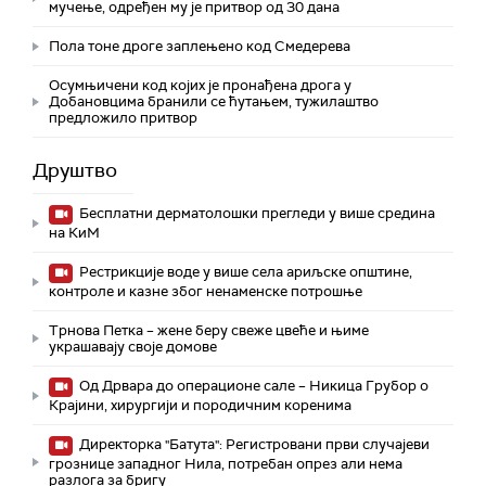
мучење, одређен му је притвор од 30 дана
Пола тоне дроге заплењено код Смедерева
Осумњичени код којих је пронађена дрога у
Добановцима бранили се ћутањем, тужилаштво
предложило притвор
Друштво
Бесплатни дерматолошки прегледи у више средина
на КиМ
Рестрикције воде у више села ариљске општине,
контроле и казне због ненаменске потрошње
Трнова Петка – жене беру свеже цвеће и њиме
украшавају своје домове
Од Дрвара до операционе сале – Никица Грубор о
Крајини, хирургији и породичним коренима
Директорка "Батута": Регистровани први случајеви
грознице западног Нила, потребан опрез али нема
разлога за бригу