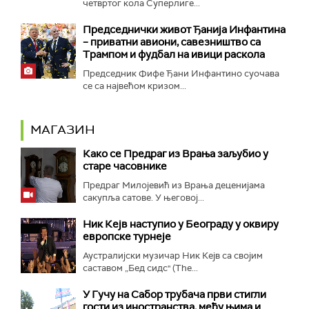
четвртог кола Суперлиге...
Председнички живот Ђанија Инфантина
– приватни авиони, савезништво са
Трампом и фудбал на ивици раскола
Председник Фифе Ђани Инфантино суочава
се са највећом кризом...
МАГАЗИН
Како се Предраг из Врања заљубио у
старе часовнике
Предраг Милојевић из Врања деценијама
сакупља сатове. У његовој...
Ник Кејв наступио у Београду у оквиру
европске турнеје
Аустралијски музичар Ник Кејв са својим
саставом „Бед сидс" (The...
У Гучу на Сабор трубача први стигли
гости из иностранства, међу њима и