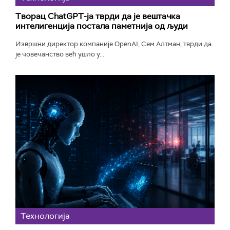
Творац ChatGPT-ја тврди да је вештачка
интелигенција постала паметнија од људи
Извршни директор компаније OpenAI, Сем Алтман, тврди да
је човечанство већ ушло у...
Технологијa