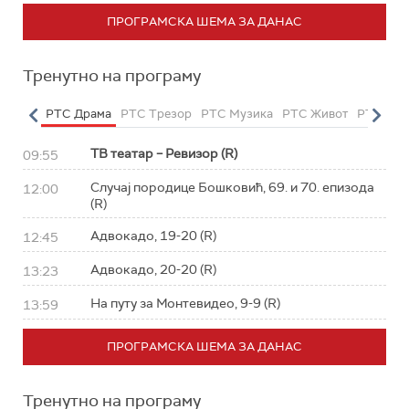
ПРОГРАМСКА ШЕМА ЗА ДАНАС
Тренутно на програму
етарац
РТС Драма
РТС Трезор
РТС Музика
РТС Живот
РТС Кла
ТВ театар – Ревизор (R)
09:55
Случај породице Бошковић, 69. и 70. епизода
12:00
(R)
Адвокадо, 19-20 (R)
12:45
Адвокадо, 20-20 (R)
13:23
На путу за Монтевидео, 9-9 (R)
13:59
ПРОГРАМСКА ШЕМА ЗА ДАНАС
Тренутно на програму