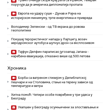
Трамп очекује скори крај рата са Ираном, Техеран
поручује да је америчка дипломатија пропала
Европа на удару суше – Дунав и Рајна на
историјском минимуму, трпе енергетика и привреда
Володимир Зеленски - од ТВ екрана до ровова
геополитике
Покушај терористичког напада у Лајпцигу, возач
аеродромског аутобуса шутнуо дрон са експлозивом
Тајфун Делфин паралисао југозапад Јапана -
наређена евакуација, отказано више од 500 летова
Хроника
Борба са ватреном стихијом у Делиблатској
пешчари и на Столовима, стање на терену зависи од
температуре и ветра
Хитна помоћ: Четири особе повређене у три удеса у
Београду
Ухапшен у Београду осумњичени за злостављање и