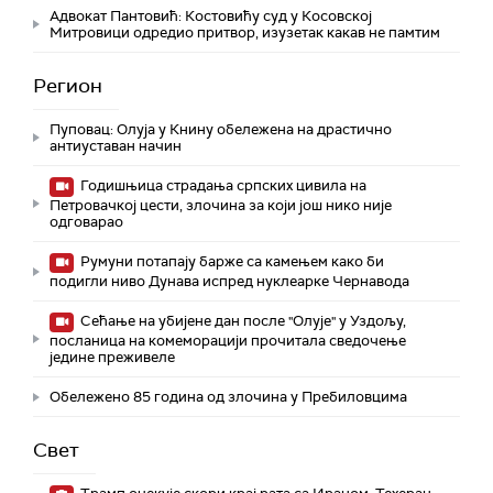
Адвокат Пантовић: Костовићу суд у Косовској
Митровици одредио притвор, изузетак какав не памтим
Регион
Пуповац: Олуја у Книну обележена на драстично
антиуставан начин
Годишњица страдања српских цивила на
Петровачкој цести, злочина за који још нико није
одговарао
Румуни потапају барже са камењем како би
подигли ниво Дунава испред нуклеарке Чернавода
Сећање на убијене дан после "Олује" у Уздољу,
посланица на комеморацији прочитала сведочење
једине преживеле
Обележено 85 година од злочина у Пребиловцима
Свет