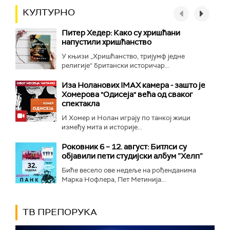
КУЛТУРНО
Питер Хедер: Како су хришћани
напустили хришћанство
У књизи „Хришћанство, тријумф једне
религије“ британски историчар...
Иза Ноланових IMAX камера - зашто је
Хомерова "Одисеја" већа од сваког
спектакла
И Хомер и Нолан играју по танкој жици
између мита и историје...
Роковник 6 – 12. август: Битлси су
објавили пети студијски албум ”Хелп”
Биће весело ове недеље на рођенданима
Марка Нофлера, Пет Метинија...
ТВ ПРЕПОРУКА