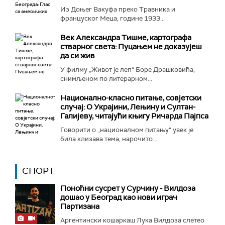
Из Доњег Вакуфа преко Травника и
француског Меца, године 1933...
Век Александра Тишме, картографа
стварног света: Пуцањем не доказујеш
да си жив
У филму „Живот је леп“ Боре Драшковића,
снимљеном по литерарном...
Национално-класнo питање, совјетски
случај: О Украјини, Лењину и Султан-
Галијеву, читајући књигу Ричарда Пајпса
Говорити о „националном питању“ увек је
била клизава тема, нарочито...
СПОРТ
Поноћни сусрет у Сурчину - Вилдоза
дошао у Београд као нови играч
Партизана
Аргентински кошаркаш Лука Вилдоза слетео