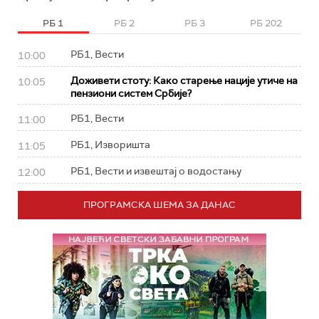
РБ 1
РБ 2
РБ 3
РБ 202
РБ1, Вести
10:00
Доживети стоту: Како старење нације утиче на
10:05
пензиони систем Србије?
РБ1, Вести
11:00
РБ1, Изворишта
11:05
РБ1, Вести и извештај о водостању
12:00
ПРОГРАМСКА ШЕМА ЗА ДАНАС