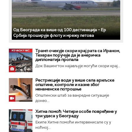
Од Београда ка више од 100 дестинација – Ер
Србија проширује флоту и мрежу летова
Трамп очекује скори крај рата са Ираном,
Техеран поручује да је америчка
дипломатија пропала
Док Вашингтон најављује могући скори крај...
Рестрикције воде у више села ариљске
општине, контроле и казне због
ненаменске потрошње
Општински штаб за ванредне ситуације
донео...
Хитна помоћ: Четири особе повређене у
три удеса у Београду
Екипе Хитне помоћи интервенисале су у
ноћној...