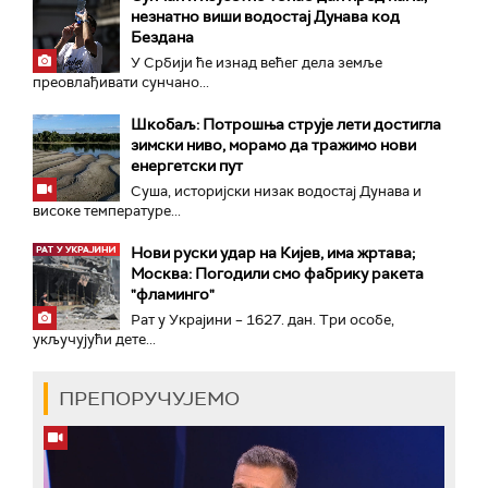
незнатно виши водостај Дунава код
Бездана
У Србији ће изнад већег дела земље
преовлађивати сунчано...
Шкобаљ: Потрошња струје лети достигла
зимски ниво, морамо да тражимо нови
енергетски пут
Суша, историјски низак водостај Дунава и
високе температуре...
Нови руски удар на Кијев, има жртава;
Москва: Погодили смо фабрику ракета
"фламинго"
Рат у Украјини – 1627. дан. Три особе,
укључујући дете...
ПРЕПОРУЧУЈЕМО