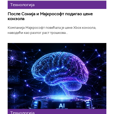
Технологијa
После Сонија и Мајкрософт подигао цене
конзола
Компанија Мајкрософт повећала је цене Xbox конзола,
наводећи као разлог раст трошкова...
Технологијa