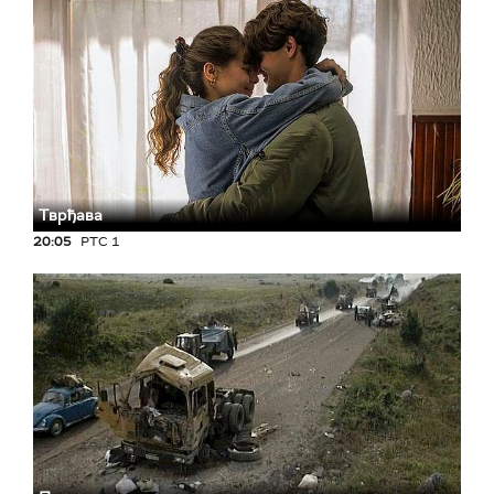
Тврђава
20:05
РТС 1