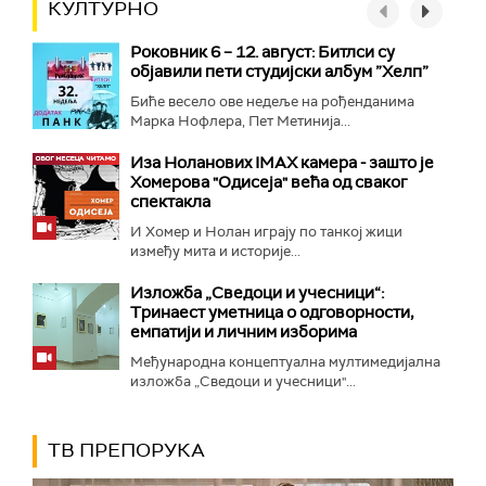
КУЛТУРНО
Роковник 6 – 12. август: Битлси су
објавили пети студијски албум ”Хелп”
Биће весело ове недеље на рођенданима
Марка Нофлера, Пет Метинија...
Иза Ноланових IMAX камера - зашто је
Хомерова "Одисеја" већа од сваког
спектакла
И Хомер и Нолан играју по танкој жици
између мита и историје...
Изложба „Сведоци и учесници“:
Тринаест уметница о одговорности,
емпатији и личним изборима
Међународна концептуална мултимедијална
изложба „Сведоци и учесници"...
ТВ ПРЕПОРУКА