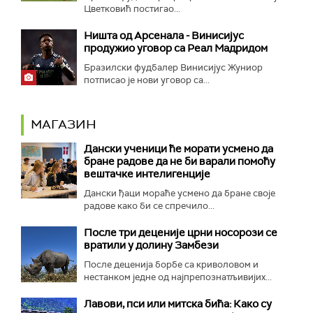
Цветковић постигао...
Ништа од Арсенала - Винисијус
продужио уговор са Реал Мадридом
Бразилски фудбалер Винисијус Жуниор
потписао је нови уговор са...
МАГАЗИН
Дански ученици ће морати усмено да
бране радове да не би варали помоћу
вештачке интелигенције
Дански ђаци мораће усмено да бране своје
радове како би се спречило...
После три деценије црни носорози се
вратили у долину Замбези
После деценија борбе са криволовом и
нестанком једне од најпрепознатљивијих...
Лавови, пси или митска бића: Како су