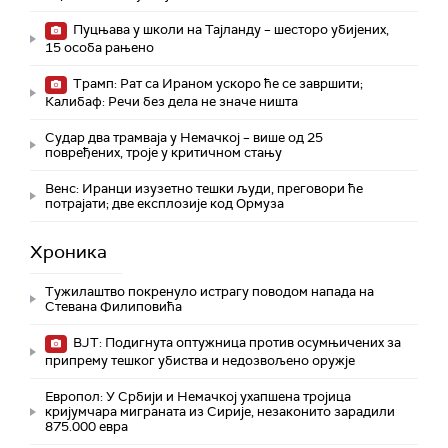
Пуцњава у школи на Тајланду – шесторо убијених,
15 особа рањено
Трамп: Рат са Ираном ускоро ће се завршити;
Калибаф: Речи без дела не значе ништа
Судар два трамваја у Немачкој – више од 25
повређених, троје у критичном стању
Венс: Иранци изузетно тешки људи, преговори ће
потрајати; две експлозије код Ормуза
Хроника
Тужилаштво покренуло истрагу поводом напада на
Стевана Филиповића
ВЈТ: Подигнута оптужница против осумњичених за
припрему тешког убиства и недозвољено оружје
Европол: У Србији и Немачкој ухапшена тројица
кријумчара миграната из Сирије, незаконито зарадили
875.000 евра