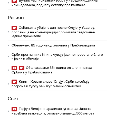
Вучић: Расписивање избора у наредним данима
или недељама, поднећу оставку пре кампање
Регион
Сећање на убијене дан после "Олује" у Уздољу,
посланица на комеморацији прочитала сведочење
једине преживеле
Обележено 85 година од злочина у Пребиловцима
Срби прогнани из Книна чувају једино преостало благо
– језик и обичаје
Обележавање 85 година од злочина над
Србима у Пребиловцима
Книн – Хрвати славе "Олују", Срби се сећају
погрома и тугују за изгубљеним огњиштем
Свет
Тајфун Делфин паралисао југозапад Јапана -
наређена евакуација, отказано више од 500 летова