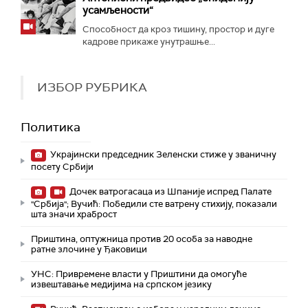
усамљености“
Способност да кроз тишину, простор и дуге
кадрове прикаже унутрашње...
ИЗБОР РУБРИКА
Политика
Украјински председник Зеленски стиже у званичну
посету Србији
Дочек ватрогасаца из Шпаније испред Палате
"Србија"; Вучић: Победили сте ватрену стихију, показали
шта значи храброст
Приштина, оптужница против 20 особа за наводне
ратне злочине у Ђаковици
УНС: Привремене власти у Приштини да омогуће
извештавање медијима на српском језику