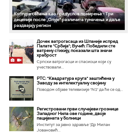
Култура сећања као предуслов помирења ­- Три
деценије после „Олује“ различита тумачења и даље
раздвајају регион
Дочек ватрогасаца из Шпаније испред
Палате "Србија"; Вучић: Победили сте
ватрену стихију, показали шта значи
храброст
Српски ватрогасци и спасиоци који су
учествовали...
РТС: "Квадратура круга" заштићена у
Заводу за интелектуалну својину
Поводом објаве телевизије "N1" да ће се од...
Регистровани први случајеви грознице
Западног Нила ове године, двоје
пацијената у болници
Институт за јавно здравље "Др Милан
Јовановић...