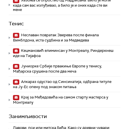
Хезоња се опростио од Мадриђана: Било је ноћи
када сам вас излуђивао, а било је и оних када сте ви
мене
Тенис
Неславан повратак Зверева после финала
Вимблдона, иста судбина и за Медведева
Кецмановић елиминсан у Монтреалу, Риндеркнеш
иде на Тијафоа
Јуниорке Србије првакиње Европе у тенису,
Мађарска срушена после два меча
Алкараз одустао од Синсинатија, одбрана титуле
на Ју-Ес опену под знаком питања
Крај за Међедовића на самом старту мастерса у
Монтреалу
Занимљивости
Лавови, пси или митска бића: Како су древни чувари