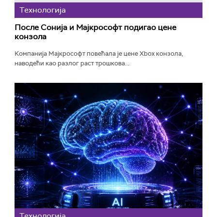
Технологијa
После Сонија и Мајкрософт подигао цене
конзола
Компанија Мајкрософт повећала је цене Xbox конзола,
наводећи као разлог раст трошкова...
Технологијa