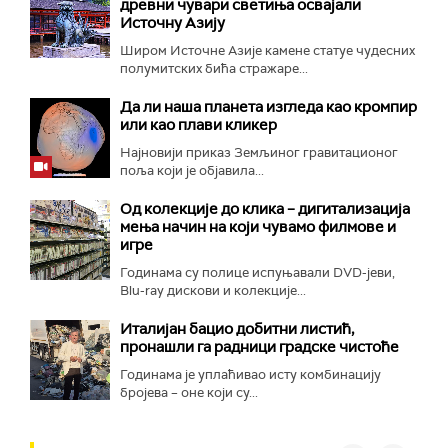
древни чувари светиња освајали
Источну Азију
Широм Источне Азије камене статуе чудесних
полумитских бића стражаре...
Да ли наша планета изгледа као кромпир
или као плави кликер
Најновији приказ Земљиног гравитационог
поља који је објавила...
Од колекције до клика – дигитализација
мења начин на који чувамо филмове и
игре
Годинама су полице испуњавали DVD-јеви,
Blu-ray дискови и колекције...
Италијан бацио добитни листић,
пронашли га радници градске чистоће
Годинама је уплаћивао исту комбинацију
бројева – оне који су...