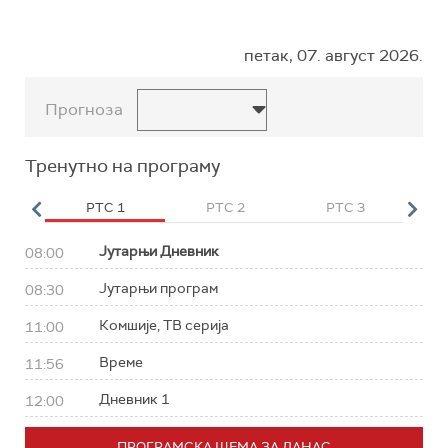
петак, 07. август 2026.
Прогноза
Тренутно на програму
HD
РТС 1
РТС 2
РТС 3
Р
Јутарњи Дневник
08:00
Јутарњи програм
08:30
Комшије, ТВ серија
11:00
Време
11:56
Дневник 1
12:00
ПРОГРАМСКА ШЕМА ЗА ДАНАС