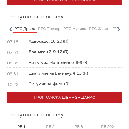
Тренутно на програму
етарац
РТС Драма
РТС Трезор
РТС Музика
РТС Живот
РТС Кла
Адвокадо, 18-20 (R)
07:18
Бранилац 2, 9-12 (R)
07:51
На путу за Монтевидео, 8-9 (R)
08:38
Цват липе на Балкану, 4-13 (R)
09:31
Сјај у очима, филм (R)
10:22
ПРОГРАМСКА ШЕМА ЗА ДАНАС
Тренутно на програму
РБ 1
РБ 2
РБ 3
РБ 202