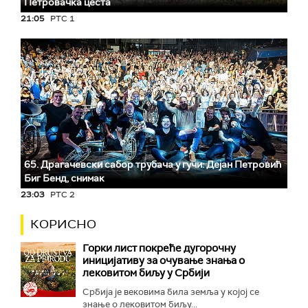
Петровачка цеста
21:05
РТС 1
65. Драгачевски сабор трубача у гучи: Дејан Петровић
Биг Бeнд, снимак
23:03
РТС 2
КОРИСНО
Горки лист покреће дугорочну
иницијативу за очување знања о
лековитом биљу у Србији
Србија је вековима била земља у којој се
знање о лековитом биљу...