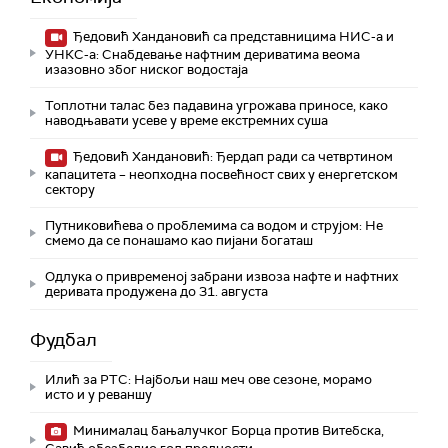
Ђедовић Хандановић са представницима НИС-а и
УНКС-а: Снабдевање нафтним дериватима веома
изазовно због ниског водостаја
Топлотни талас без падавина угрожава приносе, како
наводњавати усеве у време екстремних суша
Ђедовић Хандановић: Ђердап ради са четвртином
капацитета – неопходна посвећност свих у енергетском
сектору
Путниковићева о проблемима са водом и струјом: Не
смемо да се понашамо као пијани богаташ
Одлука о привременој забрани извоза нафте и нафтних
деривата продужена до 31. августа
Фудбал
Илић за РТС: Најбољи наш меч ове сезоне, морамо
исто и у реваншу
Минималац бањалучког Борца против Витебска,