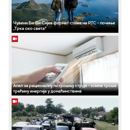
Чувени Би-Би-Сијев формат стиже на РТС – почиње
„Трка око света“
Апел за рационалну потрошњу струје – климе троше
трећину енергије у домаћинствима