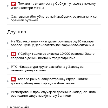
Пожари на више места у Србији – у гашењу помажу
и хеликоптери МУП-а
Саслушање због убиства на Карабурми, осумњичени се
бранили ћутањем
Друштво
На Жарачкој планини и даље гори више од 80 хектара
борове шуме, у Делиблатској пешчари боља ситуација
У Србији годишње више од 10.000 развода: Зашто
спорови о деци и имовини трају годинама
РТС: "Квадратура круга" заштићена у Заводу за
интелектуалну својину
Апел за рационалну потрошњу струје – климе
троше трећину енергије у домаћинствима
Регистровани први случајеви грознице Западног Нила
ове године, двоје пацијената у болници
Економија