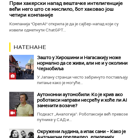
Први хакерски напад вештачке интелигенције
већи него што се мислило, бот хаковао још
четири компаније
Компанија "OpenAI" открила је да је сајбер-напад који су
извели одметнути ChatGPT...
НАТЕНАНЕ
Зашто у Хирошими и Нагасакију може
нормално да се живи, али не и у околини
Чернобиља
У Јапану странци често забринуто постављају
питање како је могуће...
Аутономни аутомобили: Ко је крив ако
роботакси направи несрећу и хоће ли AI
заменити возаче?
Подкаст „Аналогија“: Роботаксији већ превозе
путнике у САД и...
Окружени људима, а ипак сами – Како је
Антониони предвидео „епидемију