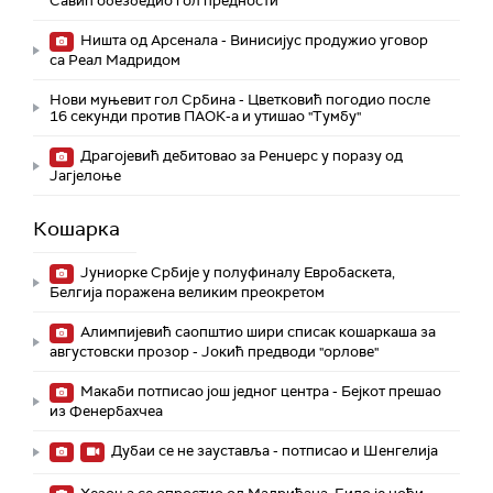
Савић обезбедио гол предности
Ништа од Арсенала - Винисијус продужио уговор
са Реал Мадридом
Нови муњевит гол Србина - Цветковић погодио после
16 секунди против ПАОК-а и утишао "Тумбу"
Драгојевић дебитовао за Ренџерс у поразу од
Јагјелоње
Кошарка
Јуниорке Србије у полуфиналу Евробаскета,
Белгија поражена великим преокретом
Алимпијевић саопштио шири списак кошаркаша за
августовски прозор - Јокић предводи "орлове"
Макаби потписао још једног центра - Бејкот прешао
из Фенербахчеа
Дубаи се не зауставља - потписао и Шенгелија