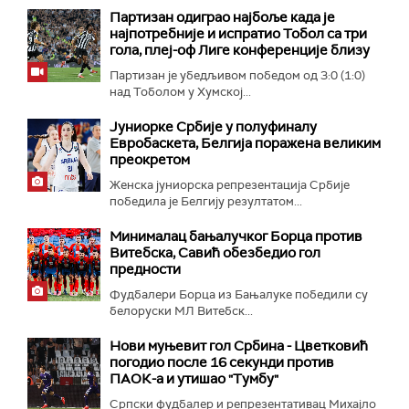
Партизан одиграо најбоље када је
најпотребније и испратио Тобол са три
гола, плеј-оф Лиге конференције близу
Партизан је убедљивом победом од 3:0 (1:0)
над Тоболом у Хумској...
Јуниорке Србије у полуфиналу
Евробаскета, Белгија поражена великим
преокретом
Женска јуниорска репрезентација Србије
победила је Белгију резултатом...
Минималац бањалучког Борца против
Витебска, Савић обезбедио гол
предности
Фудбалери Борца из Бањалуке победили су
белоруски МЛ Витебск...
Нови муњевит гол Србина - Цветковић
погодио после 16 секунди против
ПАОК-а и утишао "Тумбу"
Српски фудбалер и репрезентативац Михајло