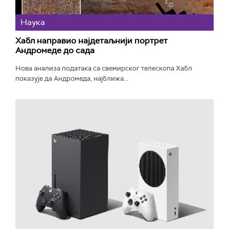
Наука
Хабл направио најдетаљнији портрет
Андромеде до сада
Нова анализа података са свемирског телескопа Хабл
показује да Андромеда, најближа...