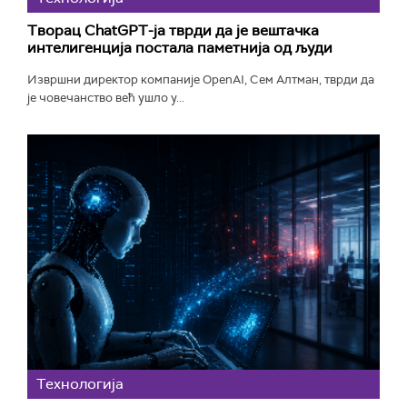
Творац ChatGPT-ја тврди да је вештачка
интелигенција постала паметнија од људи
Извршни директор компаније OpenAI, Сем Алтман, тврди да
је човечанство већ ушло у...
Технологијa