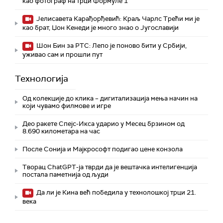
као фотограф на трци Формуле 1
Јелисавета Карађорђевић: Краљ Чарлс Трећи ми је
као брат, Џон Кенеди је много знао о Југославији
Шон Бин за РТС: Лепо је поново бити у Србији,
уживао сам и прошли пут
Технологијa
Од колекције до клика – дигитализација мења начин на
који чувамо филмове и игре
Део ракете Спејс-Икса ударио у Месец брзином од
8.690 километара на час
После Сонија и Мајкрософт подигао цене конзола
Творац ChatGPT-ја тврди да је вештачка интелигенција
постала паметнија од људи
Да ли је Кина већ победила у технолошкој трци 21.
века