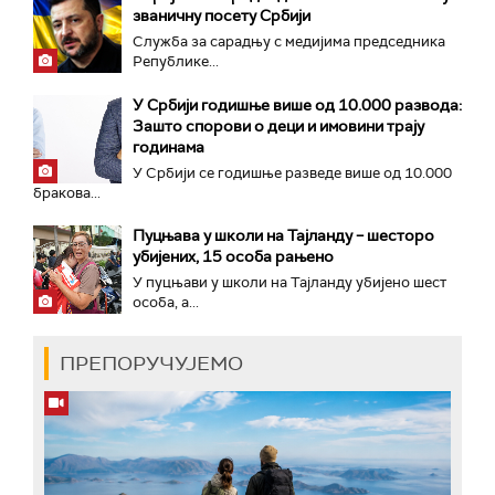
званичну посету Србији
Служба за сарадњу с медијима председника
Републике...
У Србији годишње више од 10.000 развода:
Зашто спорови о деци и имовини трају
годинама
У Србији се годишње разведе више од 10.000
бракова...
Пуцњава у школи на Тајланду – шесторо
убијених, 15 особа рањено
У пуцњави у школи на Тајланду убијено шест
особа, а...
ПРЕПОРУЧУЈЕМО