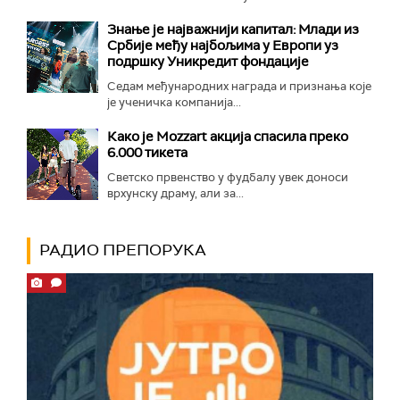
Знање је најважнији капитал: Млади из
Србије међу најбољима у Европи уз
подршку Уникредит фондације
Седам међународних награда и признања које
је ученичка компанија...
Како је Mozzart акција спасила преко
6.000 тикета
Светско првенство у фудбалу увек доноси
врхунску драму, али за...
РАДИО ПРЕПОРУКА