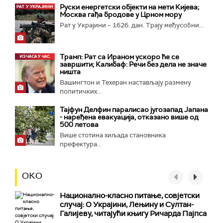
Руски енергетски објекти на мети Кијева;
Москва гађа бродове у Црном мору
Рат у Украјини – 1626. дан. Трају међусобни...
Трамп: Рат са Ираном ускоро ће се
завршити; Калибаф: Речи без дела не значе
ништа
Вашингтон и Техеран настављају размену
политичких...
Тајфун Делфин паралисао југозапад Јапана
- наређена евакуација, отказано више од
500 летова
Више стотина хиљада становника
префектура...
ОКО
Национално-класнo питање, совјетски
случај: О Украјини, Лењину и Султан-
Галијеву, читајући књигу Ричарда Пајпса