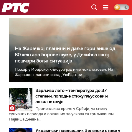
РТС
На Жарачкој планини и даље гори више од
80 хектара борове шуме, у Делиблатској
пешчари боља ситуација
Пожар у Ибарској клисури још није локализован. На
Жарачкој планини изнад Ушћа гори...
Варљиво лето – температура до 37
степени, поподне стижу пљускови и
локалне олује
Променљиво време у Србији, уз смену
сунчаних периода и локалних пљускова са грмљавином.
Највиша дневна...
Украјински председник Зеленски стиже у