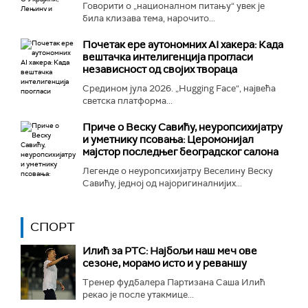
Говорити о „националном питању“ увек је
била клизава тема, нарочито...
Почетак ере аутономних AI хакера: Када
вештачка интелигенција прогласи
независност од својих твораца
Средином јула 2026. „Hugging Face“, највећа
светска платформа...
Приче о Веску Савићу, неуропсихијатру
и уметнику псовања: Церомонијал
мајстор последњег београдског салона
Легенде о неуропсихијатру Веселину Веску
Савићу, једној од најоригиналнијих...
СПОРТ
Илић за РТС: Најбољи наш меч ове
сезоне, морамо исто и у реваншу
Тренер фудбалера Партизана Саша Илић
рекао је после утакмице...