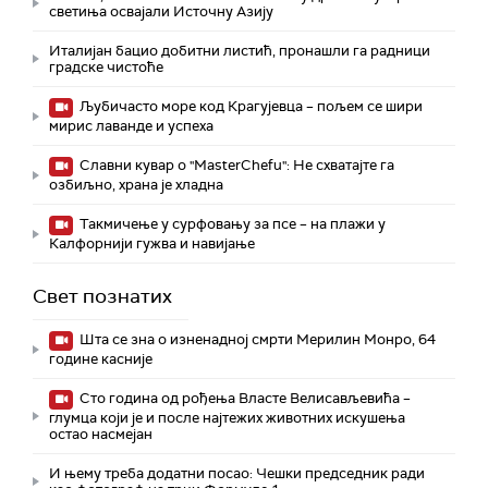
светиња освајали Источну Азију
Италијан бацио добитни листић, пронашли га радници
градске чистоће
Љубичасто море код Крагујевца – пољем се шири
мирис лаванде и успеха
Славни кувар о "MasterChefu": Не схватајте га
озбиљно, храна је хладна
Такмичење у сурфовању за псе – на плажи у
Калфорнији гужва и навијање
Свет познатих
Шта се зна о изненадној смрти Мерилин Монро, 64
године касније
Сто година од рођења Власте Велисављевића –
глумца који је и после најтежих животних искушења
остао насмејан
И њему треба додатни посао: Чешки председник ради