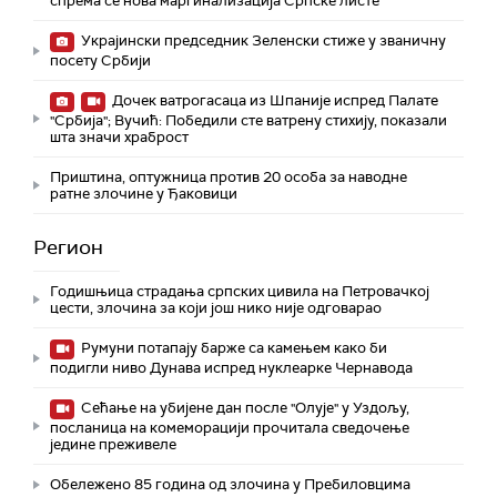
спрема се нова маргинализација Српске листе
Украјински председник Зеленски стиже у званичну
посету Србији
Дочек ватрогасаца из Шпаније испред Палате
"Србија"; Вучић: Победили сте ватрену стихију, показали
шта значи храброст
Приштина, оптужница против 20 особа за наводне
ратне злочине у Ђаковици
Регион
Годишњица страдања српских цивила на Петровачкој
цести, злочина за који још нико није одговарао
Румуни потапају барже са камењем како би
подигли ниво Дунава испред нуклеарке Чернавода
Сећање на убијене дан после "Олује" у Уздољу,
посланица на комеморацији прочитала сведочење
једине преживеле
Обележено 85 година од злочина у Пребиловцима