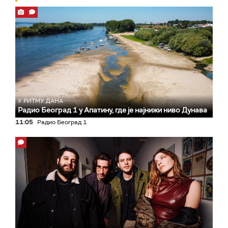
У РИТМУ ДАНА
Радио Београд 1 у Апатину, где је најнижи ниво Дунава
11:05
Радио Београд 1