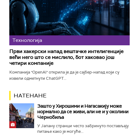
Технологијa
Први хакерски напад вештачке интелигенције
већи него што се мислило, бот хаковао још
четири компаније
Компанија "OpenAI" открила је да је сајбер-напад који су
извели одметнути ChatGPT...
НАТЕНАНЕ
Зашто у Хирошими и Нагасакију може
нормално да се живи, али не и у околини
Чернобиља
У Јапану странци често забринуто постављају
питање како је могуће...