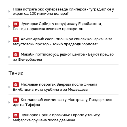
Нова истрага око суперзвезде Клиперса - "уградио" се у
екран од 100 милиона долара?
Јуниорке Србије у полуфиналу Евробаскета,
Белгија поражена великим преокретом
Алимпијевић саопштио шири списак кошаркаша за
августовски прозор - Јокић предводи "орлове"
Макаби потписао још једног центра - Бејкот прешао
из Фенербахчеа
Тенис
Неславан повратак Зверева после финала
Вимблдона, иста судбина и за Медведева
Кецмановић елиминсан у Монтреалу, Риндеркнеш
иде на Тијафоа
Јуниорке Србије првакиње Европе у тенису,
Мађарска срушена после два меча