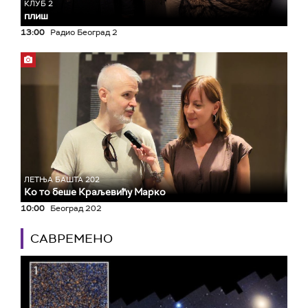
КЛУБ 2
плиш
13:00
Радио Београд 2
ЛЕТЊА БАШТА 202
Ко то беше Краљевићу Марко
10:00
Београд 202
САВРЕМЕНО