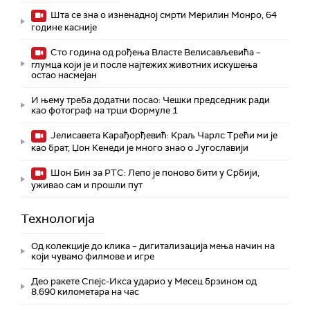
Шта се зна о изненадној смрти Мерилин Монро, 64
године касније
Сто година од рођења Власте Велисављевића –
глумца који је и после најтежих животних искушења
остао насмејан
И њему треба додатни посао: Чешки председник ради
као фотограф на трци Формуле 1
Јелисавета Карађорђевић: Краљ Чарлс Трећи ми је
као брат, Џон Кенеди је много знао о Југославији
Шон Бин за РТС: Лепо је поново бити у Србији,
уживао сам и прошли пут
Технологијa
Од колекције до клика – дигитализација мења начин на
који чувамо филмове и игре
Део ракете Спејс-Икса ударио у Месец брзином од
8.690 километара на час