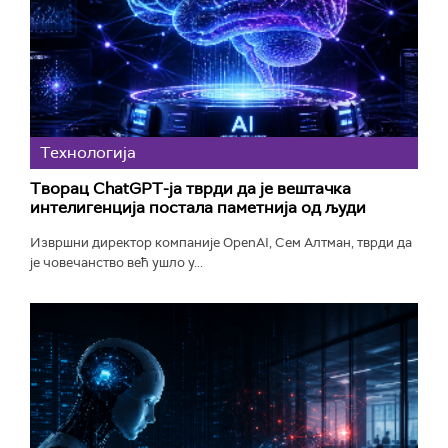
Технологијa
Творац ChatGPT-ја тврди да је вештачка
интелигенција постала паметнија од људи
Извршни директор компаније OpenAI, Сем Алтман, тврди да
је човечанство већ ушло у...