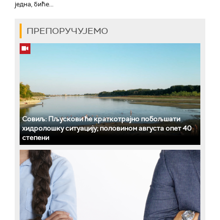
једна, биће...
ПРЕПОРУЧУЈЕМО
Совиљ: Пљускови ће краткотрајно побољшати
хидролошку ситуацију; половином августа опет 40
степени