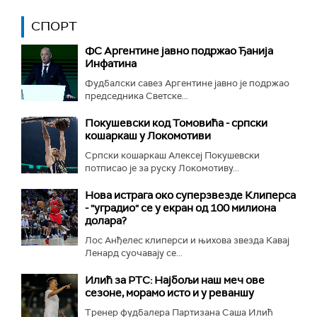
СПОРТ
ФС Аргентине јавно подржао Ђанија
Инфатина
Фудбалски савез Аргентине јавно је подржао
председника Светске...
Покушевски код Томовића - српски
кошаркаш у Локомотиви
Српски кошаркаш Алексеј Покушевски
потписао је за руску Локомотиву...
Нова истрага око суперзвезде Клиперса
- "уградио" се у екран од 100 милиона
долара?
Лос Анђелес клиперси и њихова звезда Кавај
Ленард суочавају се...
Илић за РТС: Најбољи наш меч ове
сезоне, морамо исто и у реваншу
Тренер фудбалера Партизана Саша Илић