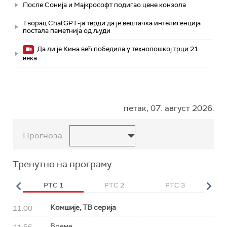
После Сонија и Мајкрософт подигао цене конзола
Творац ChatGPT-ја тврди да је вештачка интелигенција
постала паметнија од људи
Да ли је Кина већ победила у технолошкој трци 21.
века
петак, 07. август 2026.
Прогноза
Тренутно на програму
HD
РТС 1
РТС 2
РТС 3
Р
Комшије, ТВ серија
11:00
Време