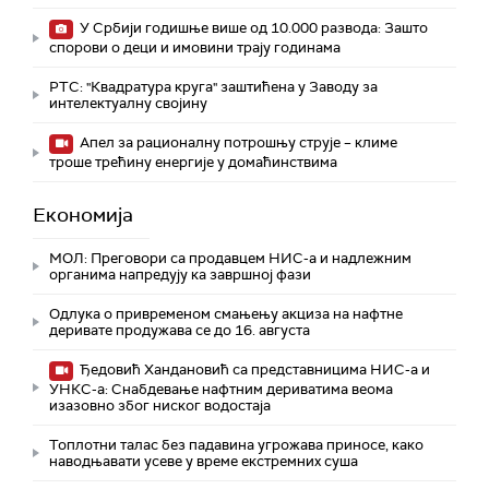
У Србији годишње више од 10.000 развода: Зашто
спорови о деци и имовини трају годинама
РТС: "Квадратура круга" заштићена у Заводу за
интелектуалну својину
Апел за рационалну потрошњу струје – климе
троше трећину енергије у домаћинствима
Економија
МОЛ: Преговори са продавцем НИС-а и надлежним
органима напредују ка завршној фази
Одлука о привременом смањењу акциза на нафтне
деривате продужава се до 16. августа
Ђедовић Хандановић са представницима НИС-а и
УНКС-а: Снабдевање нафтним дериватима веома
изазовно због ниског водостаја
Топлотни талас без падавина угрожава приносе, како
наводњавати усеве у време екстремних суша