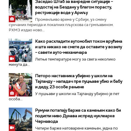
Заседао Штаб за ванредне ситуације –
водостај на Бездану у благом порасту,
рестрикције воде у Ариљу
Променљиво време у Србији, уз смену
сунчаних периода и локалних пљускова са грмљавином.
РХМЗ издао ново...
Како расхладити аутомобил током врућина
и шта никако не смете да оставите у возилу
– савети ауто-механичара
Летње температуре могу за свега неколико
минута да...
Петоро наставника убијено у школи на
Тајланду – нападач пре пуцњаве убио и бабу
и деду, 23 особе рањене
У пуцњави у школи на Тајланду убијено је пет
особа...
Румуни потапају барже са камењем како би
подигли ниво Дунава испред нуклеарке
Чернавода
Четири барже натоварене камењен, једна по