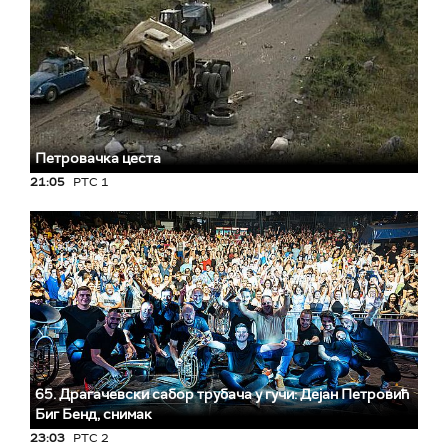
Петровачка цеста
21:05
РТС 1
65. Драгачевски сабор трубача у гучи: Дејан Петровић
Биг Бeнд, снимак
23:03
РТС 2