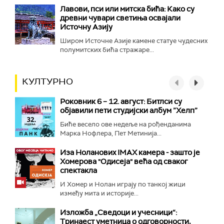
Лавови, пси или митска бића: Како су
древни чувари светиња освајали
Источну Азију
Широм Источне Азије камене статуе чудесних
полумитских бића стражаре...
КУЛТУРНО
Роковник 6 – 12. август: Битлси су
објавили пети студијски албум ”Хелп”
Биће весело ове недеље на рођенданима
Марка Нофлера, Пет Метинија...
Иза Ноланових IMAX камера - зашто је
Хомерова "Одисеја" већа од сваког
спектакла
И Хомер и Нолан играју по танкој жици
између мита и историје...
Изложба „Сведоци и учесници“:
Тринаест уметница о одговорности,