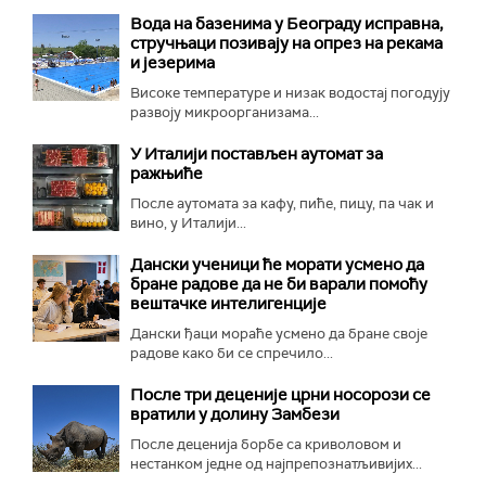
Вода на базенима у Београду исправна,
стручњаци позивају на опрез на рекама
и језерима
Високе температуре и низак водостај погодују
развоју микроорганизама...
У Италији постављен аутомат за
ражњиће
После аутомата за кафу, пиће, пицу, па чак и
вино, у Италији...
Дански ученици ће морати усмено да
бране радове да не би варали помоћу
вештачке интелигенције
Дански ђаци мораће усмено да бране своје
радове како би се спречило...
После три деценије црни носорози се
вратили у долину Замбези
После деценија борбе са криволовом и
нестанком једне од најпрепознатљивијих...