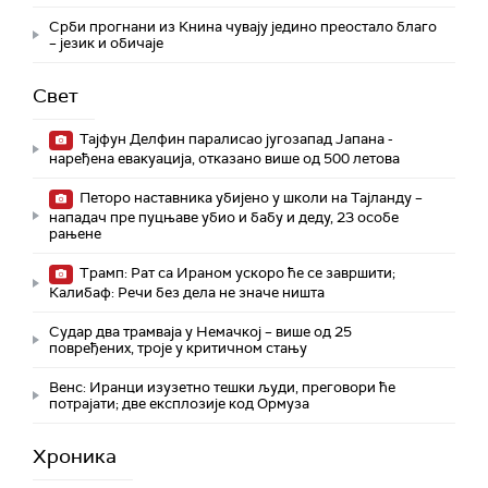
Срби прогнани из Книна чувају једино преостало благо
– језик и обичаје
Свет
Тајфун Делфин паралисао југозапад Јапана -
наређена евакуација, отказано више од 500 летова
Петоро наставника убијено у школи на Тајланду –
нападач пре пуцњаве убио и бабу и деду, 23 особе
рањене
Трамп: Рат са Ираном ускоро ће се завршити;
Калибаф: Речи без дела не значе ништа
Судар два трамваја у Немачкој – више од 25
повређених, троје у критичном стању
Венс: Иранци изузетно тешки људи, преговори ће
потрајати; две експлозије код Ормуза
Хроника