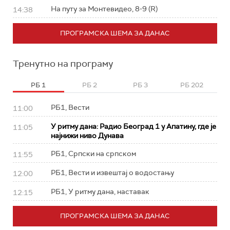
На путу за Монтевидео, 8-9 (R)
14:38
ПРОГРАМСКА ШЕМА ЗА ДАНАС
Тренутно на програму
РБ 1
РБ 2
РБ 3
РБ 202
РБ1, Вести
11:00
У ритму дана: Радио Београд 1 у Апатину, где је
11:05
најнижи ниво Дунава
РБ1, Српски на српском
11:55
РБ1, Вести и извештај о водостању
12:00
РБ1, У ритму дана, наставак
12:15
ПРОГРАМСКА ШЕМА ЗА ДАНАС