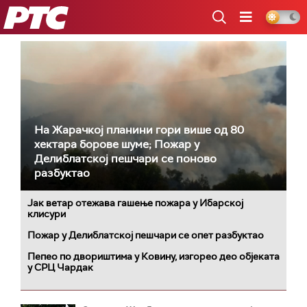
РТС
На Жарачкој планини гори више од 80
хектара борове шуме; Пожар у
Делиблатској пешчари се поново
разбуктао
Јак ветар отежава гашење пожара у Ибарској
клисури
Пожар у Делиблатској пешчари се опет разбуктао
Пепео по двориштима у Ковину, изгорео део објеката
у СРЦ Чардак