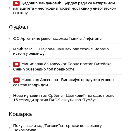
Ђедовић Хандановић: Ђердап ради са четвртином
капацитета – неопходна посвећност свих у енергетском
сектору
Фудбал
ФС Аргентине јавно подржао Ђанија Инфатина
Илић за РТС: Најбољи наш меч ове сезоне, морамо
исто и у реваншу
Минималац бањалучког Борца против Витебска,
Савић обезбедио гол предности
Ништа од Арсенала - Винисијус продужио уговор
са Реал Мадридом
Нови муњевит гол Србина - Цветковић погодио после
16 секунди против ПАОК-а и утишао "Тумбу"
Кошарка
Покушевски код Томовића - српски кошаркаш у
Локомотиви