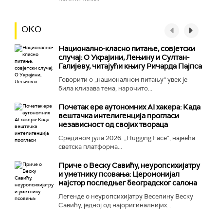
ОКО
Национално-класнo питање, совјетски
случај: О Украјини, Лењину и Султан-
Галијеву, читајући књигу Ричарда Пајпса
Говорити о „националном питању“ увек је
била клизава тема, нарочито...
Почетак ере аутономних AI хакера: Када
вештачка интелигенција прогласи
независност од својих твораца
Средином јула 2026. „Hugging Face“, највећа
светска платформа...
Приче о Веску Савићу, неуропсихијатру
и уметнику псовања: Церомонијал
мајстор последњег београдског салона
Легенде о неуропсихијатру Веселину Веску
Савићу, једној од најоригиналнијих...