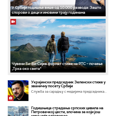
У Србији годишње више од 10.000 развода: Зашто
спорови о деци и имовини трају годинама
Чувени Би-Би-Сијев формат стиже на РТС – почиње
„Трка око света“
Украјински председник Зеленски стиже у
званичну посету Србији
Служба за сарадњу с медијима председника...
Годишњица страдања српских цивила на
Петровачкој цести, злочина за који још
нико није одговарао