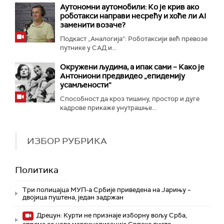
Аутономни аутомобили: Ко је крив ако
роботакси направи несрећу и хоће ли AI
заменити возаче?
Подкаст „Аналогија“: Роботаксији већ превозе
путнике у САД и...
Окружени људима, а ипак сами – Како је
Антониони предвидео „епидемију
усамљености“
Способност да кроз тишину, простор и дуге
кадрове прикаже унутрашње...
ИЗБОР РУБРИКА
Политика
Три полицајца МУП-а Србије приведена на Јарињу –
двојица пуштена, један задржан
Дрецун: Курти не признаје изборну вољу Срба,