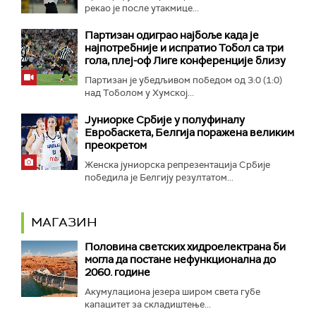
рекао је после утакмице...
Партизан одиграо најбоље када је
најпотребније и испратио Тобол са три
гола, плеј-оф Лиге конференције близу
Партизан је убедљивом победом од 3:0 (1:0)
над Тоболом у Хумској...
Јуниорке Србије у полуфиналу
Евробаскета, Белгија поражена великим
преокретом
Женска јуниорска репрезентација Србије
победила је Белгију резултатом...
МАГАЗИН
Половина светских хидроелектрана би
могла да постане нефункционална до
2060. године
Акумулациона језера широм света губе
капацитет за складиштење...