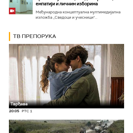
емпатији и личним изборима
Међународна концептуална мултимедијална
изложба „Сведоци и учесници"...
ТВ ПРЕПОРУКА
Тврђава
20:05
РТС 1