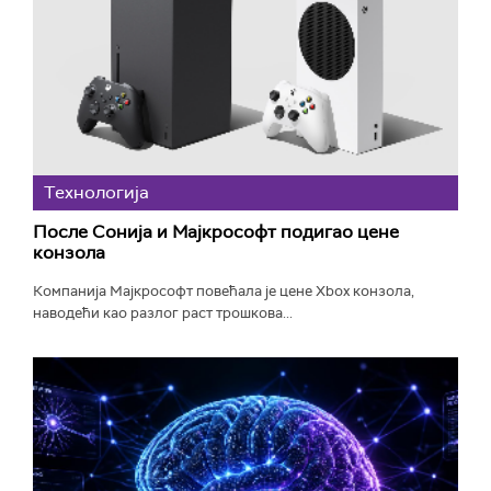
Технологијa
После Сонија и Мајкрософт подигао цене
конзола
Компанија Мајкрософт повећала је цене Xbox конзола,
наводећи као разлог раст трошкова...