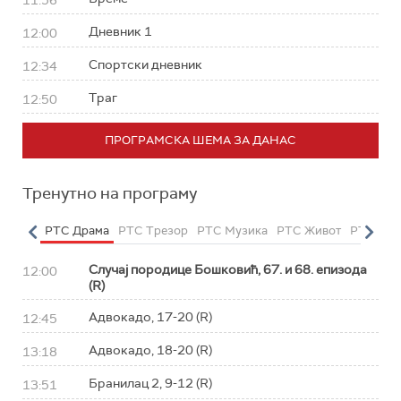
11:56
Дневник 1
12:00
Спортски дневник
12:34
Траг
12:50
ПРОГРАМСКА ШЕМА ЗА ДАНАС
Тренутно на програму
етарац
РТС Драма
РТС Трезор
РТС Музика
РТС Живот
РТС Кла
Случај породице Бошковић, 67. и 68. епизода
12:00
(R)
Адвокадо, 17-20 (R)
12:45
Адвокадо, 18-20 (R)
13:18
Бранилац 2, 9-12 (R)
13:51