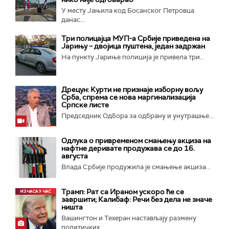
У месту Јањила код Босанског Петровца
данас...
Три полицајца МУП-а Србије приведена на
Јарињу – двојица пуштена, један задржан
На пункту Јариње полиција је привела три...
Дрецун: Курти не признаје изборну вољу
Срба, спрема се нова маргинализација
Српске листе
Председник Одбора за одбрану и унутрашње...
Одлука о привременом смањењу акциза на
нафтне деривате продужава се до 16.
августа
Влада Србије продужила је смањење акциза...
Трамп: Рат са Ираном ускоро ће се
завршити; Калибаф: Речи без дела не значе
ништа
Вашингтон и Техеран настављају размену
политичких...