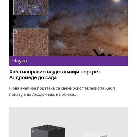
Наука
Хабл направио најдетаљнији портрет
Андромеде до сада
Нова анализа података са свемирског телескопа Хабл
показује да Андромеда, најближа...