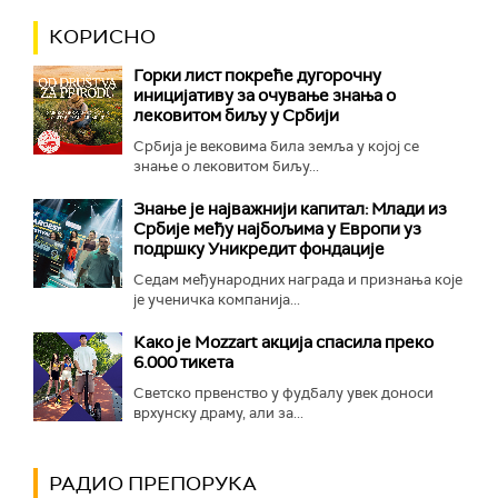
КОРИСНО
Горки лист покреће дугорочну
иницијативу за очување знања о
лековитом биљу у Србији
Србија је вековима била земља у којој се
знање о лековитом биљу...
Знање је најважнији капитал: Млади из
Србије међу најбољима у Европи уз
подршку Уникредит фондације
Седам међународних награда и признања које
је ученичка компанија...
Како је Mozzart акција спасила преко
6.000 тикета
Светско првенство у фудбалу увек доноси
врхунску драму, али за...
РАДИО ПРЕПОРУКА