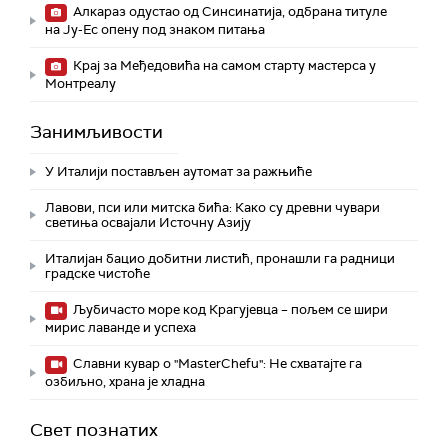
Алкараз одустао од Синсинатија, одбрана титуле
на Ју-Ес опену под знаком питања
Крај за Међедовића на самом старту мастерса у
Монтреалу
Занимљивости
У Италији постављен аутомат за ражњиће
Лавови, пси или митска бића: Како су древни чувари
светиња освајали Источну Азију
Италијан бацио добитни листић, пронашли га радници
градске чистоће
Љубичасто море код Крагујевца – пољем се шири
мирис лаванде и успеха
Славни кувар о "MasterChefu": Не схватајте га
озбиљно, храна је хладна
Свет познатих