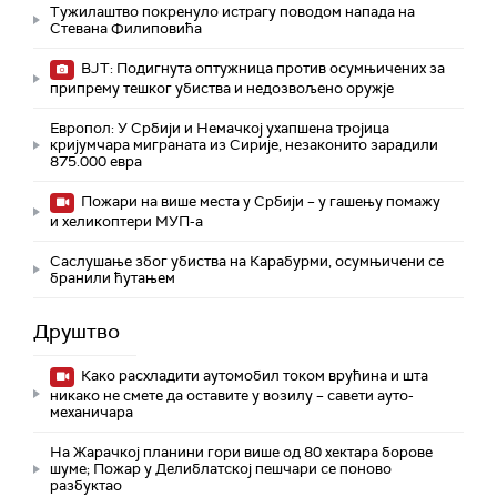
Тужилаштво покренуло истрагу поводом напада на
Стевана Филиповића
ВЈТ: Подигнута оптужница против осумњичених за
припрему тешког убиства и недозвољено оружје
Европол: У Србији и Немачкој ухапшена тројица
кријумчара миграната из Сирије, незаконито зарадили
875.000 евра
Пожари на више места у Србији – у гашењу помажу
и хеликоптери МУП-а
Саслушање због убиства на Карабурми, осумњичени се
бранили ћутањем
Друштво
Како расхладити аутомобил током врућина и шта
никако не смете да оставите у возилу – савети ауто-
механичара
На Жарачкој планини гори више од 80 хектара борове
шуме; Пожар у Делиблатској пешчари се поново
разбуктао