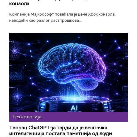
конзола
Компанија Мајкрософт повећала је цене Xbox конзола,
наводећи као разлог раст трошкова...
Технологијa
Творац ChatGPT-ја тврди да је вештачка
интелигенција постала паметнија од људи