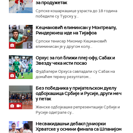
за продужетак
Српске кошаркашице узраста до 18 година
победиле су Турску у...
Кецмановић елиминсан у Монтреалу,
Риндеркнеш иде на Тијафоа
Српски тенисер Миомир Кецмановић
елиминисан је у другом колу...
Орхус за гол ближи плеј-офу, Сабах и
Звезду чека исти посао
Фудбалери Орхуса савладали су Сабах на
домаћем терену резултатом...
Без победника у пријатељском дуелу
одбојкашица Србије и Русије, други меч
у петак
Женске одбојкашке репрезентације Србије и
Русије одиграле су...
Несвакидашњи дебакл јуниорки
Хрватске у осмини финала са Шпанијом