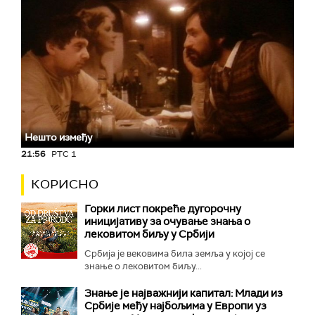
Нешто између
21:56
РТС 1
КОРИСНО
Горки лист покреће дугорочну
иницијативу за очување знања о
лековитом биљу у Србији
Србија је вековима била земља у којој се
знање о лековитом биљу...
Знање је најважнији капитал: Млади из
Србије међу најбољима у Европи уз