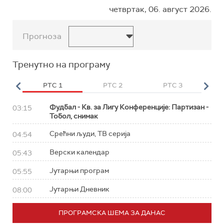
четвртак, 06. август 2026.
Прогноза
Тренутно на програму
HD
РТС 1
РТС 2
РТС 3
Р
Фудбал - Кв. за Лигу Конференције: Партизан -
03:15
Тобол, снимак
Срећни људи, ТВ серија
04:54
Верски календар
05:43
Јутарњи програм
05:55
Јутарњи Дневник
08:00
ПРОГРАМСКА ШЕМА ЗА ДАНАС