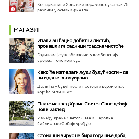
Кошаркашице Хрватске поражене су са чак 75
разлике у осмини финала...
МАГАЗИН
Италијан бацио добитни листић,
пронашли га радници градске чистоће
Годинама је уплаћивао исту комбинацију
бројева – оне који су...
Како ће изгледати људи будућности – да
ли и даље еволуирамо
Да ли ће у будућности постојати верзије нас
које ће бити ниже...
Плато испред Храма Светог Саве добија
нови изглед
Између Храма Светог Саве и Народне
библиотеке Србије уређује...
Стомачни вирус не бира годишње доба,