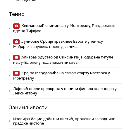
Тенис
Кецмановић елиминсан у Монтреалу, Риндеркнеш
иде на Тијафоа
Јуниорке Србије првакиње Европе у тенису,
Мађарска срушена после два меча
Алкараз одустао од Синсинатија, одбрана титуле
на Ју-Ес опену под знаком питања
Крај за Међедовића на самом старту мастерса у
Монтреалу
Лајовић после преокрета у осмини финала челенџера у
Лексингтону
Занимљивости
Италијан бацио добитни листић, пронашли га радници
градске чистоће