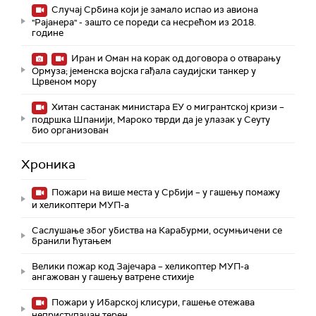
Случај Србина који је замало испао из авиона
"Рајанера" - зашто се пореди са несрећом из 2018.
године
Иран и Оман на корак од договора о отварању
Ормуза; jеменска војска гађала саудијски танкер у
Црвеном мору
Хитан састанак министара ЕУ о мигрантској кризи –
подршка Шпанији, Мароко тврди да је улазак у Сеуту
био организован
Хроника
Пожари на више места у Србији – у гашењу помажу
и хеликоптери МУП-а
Саслушање због убиства на Карабурми, осумњичени се
бранили ћутањем
Велики пожар код Зајечара – хеликоптер МУП-а
ангажован у гашењу ватрене стихије
Пожари у Ибарској клисури, гашење отежава
неприступачан терен