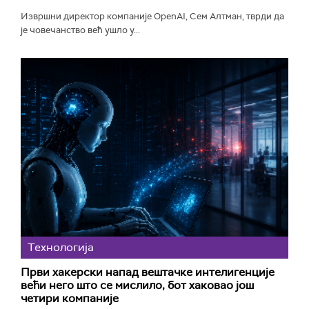
Извршни директор компаније OpenAI, Сем Алтман, тврди да
је човечанство већ ушло у...
Технологијa
Први хакерски напад вештачке интелигенције
већи него што се мислило, бот хаковао још
четири компаније