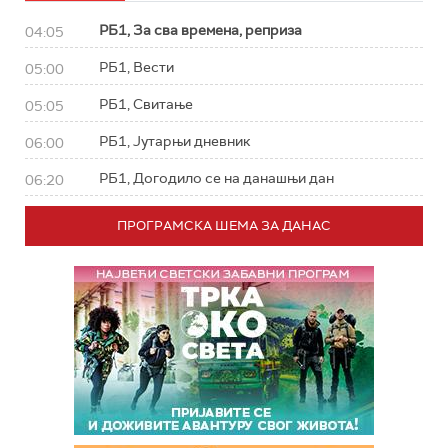
РБ1, За сва времена, реприза
04:05
РБ1, Вести
05:00
РБ1, Свитање
05:05
РБ1, Јутарњи дневник
06:00
РБ1, Догодило се на данашњи дан
06:20
ПРОГРАМСКА ШЕМА ЗА ДАНАС