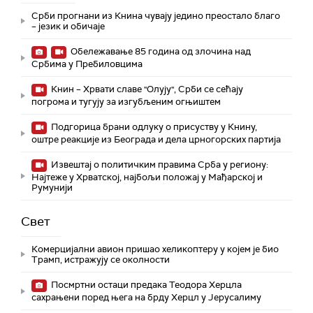
Срби прогнани из Книна чувају једино преостало благо
– језик и обичаје
Обележавање 85 година од злочина над
Србима у Пребиловцима
Книн – Хрвати славе "Олују", Срби се сећају
погрома и тугују за изгубљеним огњиштем
Подгорица брани одлуку о присуству у Книну,
оштре реакције из Београда и дела црногорских партија
Извештај о политичким правима Срба у региону:
Најтеже у Хрватској, најбољи положај у Мађарској и
Румунији
Свет
Комерцијални авион пришао хеликоптеру у којем је био
Трамп, истражују се околности
Посмртни остаци предака Теодора Херцла
сахрањени поред њега на брду Херцл у Јерусалиму