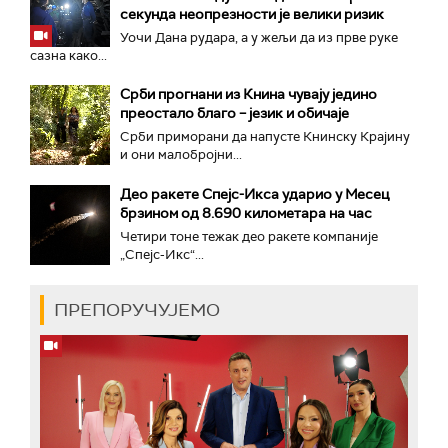
секунда неопрезности је велики ризик
Уочи Дана рудара, а у жељи да из прве руке
сазна како...
Срби прогнани из Книна чувају једино
преостало благо – језик и обичаје
Срби приморани да напусте Книнску Крајину
и они малобројни...
Део ракете Спејс-Икса ударио у Месец
брзином од 8.690 километара на час
Четири тоне тежак део ракете компаније
„Спејс-Икс“...
ПРЕПОРУЧУЈЕМО