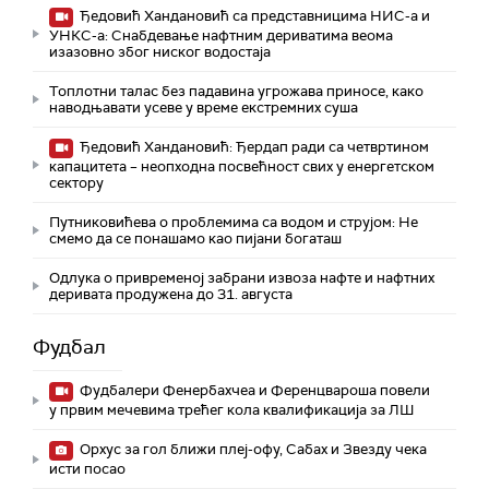
Ђедовић Хандановић са представницима НИС-а и
УНКС-а: Снабдевање нафтним дериватима веома
изазовно због ниског водостаја
Топлотни талас без падавина угрожава приносе, како
наводњавати усеве у време екстремних суша
Ђедовић Хандановић: Ђердап ради са четвртином
капацитета – неопходна посвећност свих у енергетском
сектору
Путниковићева о проблемима са водом и струјом: Не
смемо да се понашамо као пијани богаташ
Одлука о привременој забрани извоза нафте и нафтних
деривата продужена до 31. августа
Фудбал
Фудбалери Фенербахчеа и Ференцвароша повели
у првим мечевима трећег кола квалификација за ЛШ
Орхус за гол ближи плеј-офу, Сабах и Звезду чека
исти посао