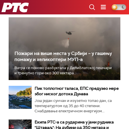
РТС
Пожари на више места у Србији – у гашењу
помажу и хеликоптери МУП-а
Ватра се поново разбуктала у Делиблатској пешчари
и тренутно гори око 300 хектара...
Пик топлотног таласа, ЕПС предузео мере
због ниског дотока Дунава
Још један сунчан и изузетно топао дан, са
температуртом од 35 до 40 степени.
Снабдевање електричном енергијом...
Екипа РТС-а са рударима у јами рудника
"Штаваљ": На дубини од 350 метара и