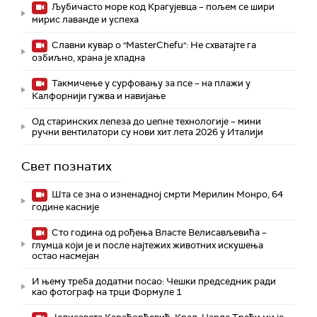
Љубичасто море код Крагујевца – пољем се шири
мирис лаванде и успеха
Славни кувар о "MasterChefu": Не схватајте га
озбиљно, храна је хладна
Такмичење у сурфовању за псе – на плажи у
Калфорнији гужва и навијање
Од старинских лепеза до џепне технологије – мини
ручни вентилатори су нови хит лета 2026 у Италији
Свет познатих
Шта се зна о изненадној смрти Мерилин Монро, 64
године касније
Сто година од рођења Власте Велисављевића –
глумца који је и после најтежих животних искушења
остао насмејан
И њему треба додатни посао: Чешки председник ради
као фотограф на трци Формуле 1