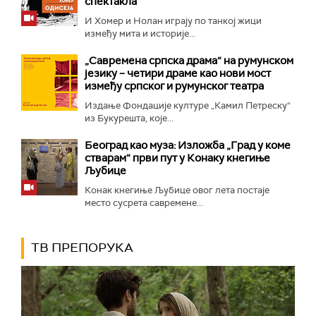
спектакла
И Хомер и Нолан играју по танкој жици
између мита и историје...
„Савремена српска драма“ на румунском
језику – четири драме као нови мост
између српског и румунског театра
Издање Фондације културе „Камил Петреску“
из Букурешта, које...
Београд као муза: Изложба „Град у коме
стварам“ први пут у Конаку кнегиње
Љубице
Конак кнегиње Љубице овог лета постаје
место сусрета савремене...
ТВ ПРЕПОРУКА