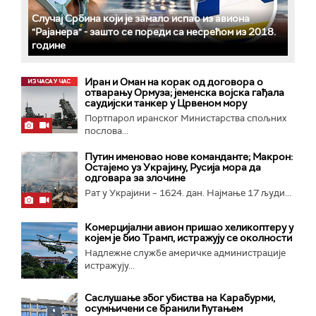
Случај Србина који је замало испао из авиона
"Рајанера" - зашто се пореди са несрећом из 2018.
године
Иран и Оман на корак од договора о
отварању Ормуза; jеменска војска гађала
саудијски танкер у Црвеном мору
Портпарол иранског Министарства спољних
послова...
Путин именовао нове команданте; Макрон:
Остајемо уз Украјину, Русија мора да
одговара за злочине
Рат у Украјини – 1624. дан. Најмање 17 људи...
Комерцијални авион пришао хеликоптеру у
којем је био Трамп, истражују се околности
Надлежне службе америчке администрације
истражују...
Саслушање због убиства на Карабурми,
осумњичени се бранили ћутањем