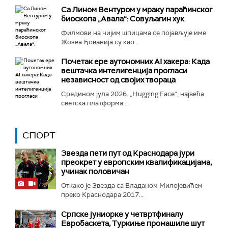
Са Лином Вентуром у мраку параћинског
биоскопа „Авала“: Совуљагин хук
Филмови на чијим шпицама се појављује име
Жозеа Ђованија су као...
Почетак ере аутономних AI хакера: Када
вештачка интелигенција прогласи
независност од својих твораца
Средином јула 2026. „Hugging Face“, највећа
светска платформа...
СПОРТ
Звезда пети пут од Краснодара јури
преокрет у европским квалификацијама,
учинак половичан
Откако је Звезда са Владаном Милојевићем
преко Краснодара 2017...
Српске јуниорке у четвртфиналу
Евробаскета, Туркиње промашиле шут