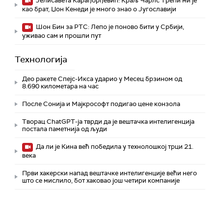
Јелисавета Карађорђевић: Краљ Чарлс Трећи ми је
као брат, Џон Кенеди је много знао о Југославији
Шон Бин за РТС: Лепо је поново бити у Србији,
уживао сам и прошли пут
Технологијa
Део ракете Спејс-Икса ударио у Месец брзином од
8.690 километара на час
После Сонија и Мајкрософт подигао цене конзола
Творац ChatGPT-ја тврди да је вештачка интелигенција
постала паметнија од људи
Да ли је Кина већ победила у технолошкој трци 21.
века
Први хакерски напад вештачке интелигенције већи него
што се мислило, бот хаковао још четири компаније