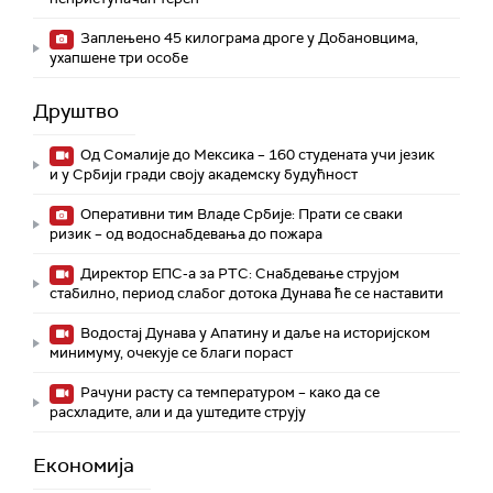
Заплењено 45 килограма дроге у Добановцима,
ухапшене три особе
Друштво
Од Сомалије до Мексика – 160 студената учи језик
и у Србији гради своју академску будућност
Оперативни тим Владе Србије: Прати се сваки
ризик – од водоснабдевања до пожара
Директор ЕПС-а за РТС: Снабдевање струјом
стабилно, период слабог дотока Дунава ће се наставити
Водостај Дунава у Апатину и даље на историјском
минимуму, oчекује се благи пораст
Рачуни расту са температуром – како да се
расхладите, али и да уштедите струју
Економија