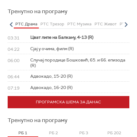
Тренутно на програму
етарац
РТС Драма
РТС Трезор
РТС Музика
РТС Живот
РТС Кла
Цват липе на Балкану, 4-13 (R)
03:31
Сјај у очима, филм (R)
04:22
Случај породице Бошковић, 65. и 66. епизода
06:00
(R)
Адвокадо, 15-20 (R)
06:44
Адвокадо, 16-20 (R)
07:19
ПРОГРАМСКА ШЕМА ЗА ДАНАС
Тренутно на програму
РБ 1
РБ 2
РБ 3
РБ 202