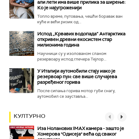
али лети има више прилика за ширење:
Ко је најугроженији
Топло време, путовања, чешћи боравак ван
куће и већи ризик од...
Испод „Крвавих водопада“ Антарктика
откривен древни екосистем стар
милионима година
Научници су у изолованом сланом
резервоару испод глечера Тејлор...
У Италији аутомобили стају иако је
резервоар пун: све више случајева
разређеног горива
После сипања горива мотор губи снагу,
аутомобил се зауставља...
КУЛТУРНО
Иза Ноланових IMAX камера - зашто је
Хомерова "Одисеја" већа од сваког