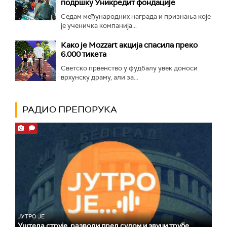
подршку Уникредит фондације
Седам међународних награда и признања које
је ученичка компанија...
Како је Mozzart акција спасила преко
6.000 тикета
Светско првенство у фудбалу увек доноси
врхунску драму, али за...
РАДИО ПРЕПОРУКА
ЈУТРО ЈЕ
Уштеда струје, разводи пред судом и звуци трубе