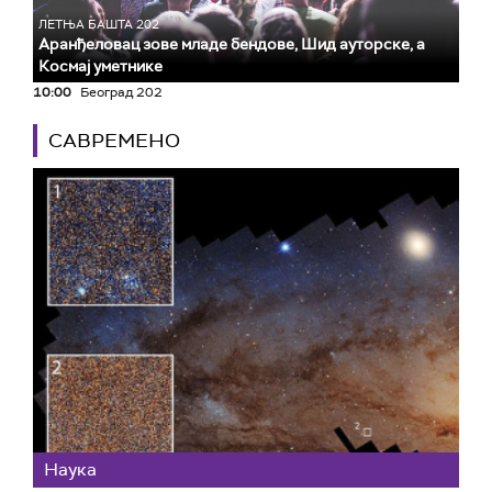
ЛЕТЊА БАШТА 202
Аранђеловац зове младе бендове, Шид ауторске, а
Космај уметнике
10:00
Београд 202
САВРЕМЕНО
Наука