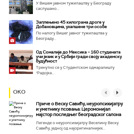
У Вишем јавном тужилаштву у Београду
саслушано...
Заплењено 45 килограма дроге у
Добановцима, ухапшене три особе
По налогу Вишег јавног тужилаштва у
Београду...
Од Сомалије до Мексика – 160 студената
учи језик и у Србији гради своју академску
будућност
Тренутно се у Студентском одмаралишту
"Радојка...
ОКО
Приче о Веску Савићу, неуропсихијатру
и уметнику псовања: Церомонијал
мајстор последњег београдског салона
Легенде о неуропсихијатру Веселину Веску
Савићу, једној од најоригиналнијих...