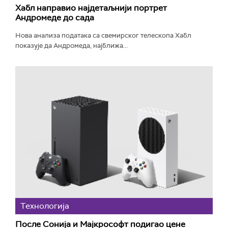
Хабл направио најдетаљнији портрет
Андромеде до сада
Нова анализа података са свемирског телескопа Хабл
показује да Андромеда, најближа...
Технологијa
После Сонија и Мајкрософт подигао цене