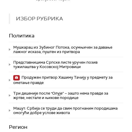
ИЗБОР РУБРИКА
Политика
Мушкарац из Зубиног Потока, осумњичен за давање
лажног исказа, пуштен из притвора
Представницима Српске листе уручен позив
тужилаштва у Косовској Митровици
Продужен притвор Хашиму Тачију у предмету за
ометање правде
Три деценије после "Олује“ – зашто нема правде за
жртве, нестале и њихове породице
Мацут: Србија се труди да свим прогнаним породицама
омогући добре услове живота
Регион