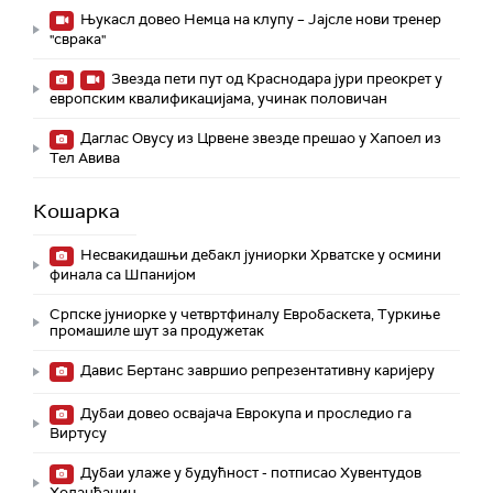
Њукасл довео Немца на клупу – Јајсле нови тренер
"сврака"
Звезда пети пут од Краснодара јури преокрет у
европским квалификацијама, учинак половичан
Даглас Овусу из Црвене звезде прешао у Хапоел из
Тел Авива
Кошарка
Несвакидашњи дебакл јуниорки Хрватске у осмини
финала са Шпанијом
Српске јуниорке у четвртфиналу Евробаскета, Туркиње
промашиле шут за продужетак
Давис Бертанс завршио репрезентативну каријеру
Дубаи довео освајача Еврокупа и проследио га
Виртусу
Дубаи улаже у будућност - потписао Хувентудов
Холанђанин