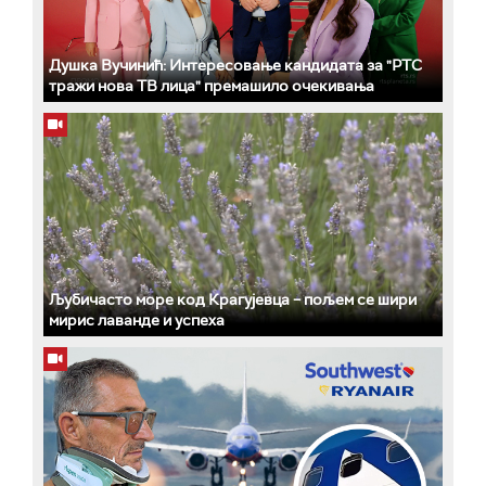
Душка Вучинић: Интересовање кандидата за "РТС
тражи нова ТВ лица" премашило очекивања
Љубичасто море код Крагујевца – пољем се шири
мирис лаванде и успеха