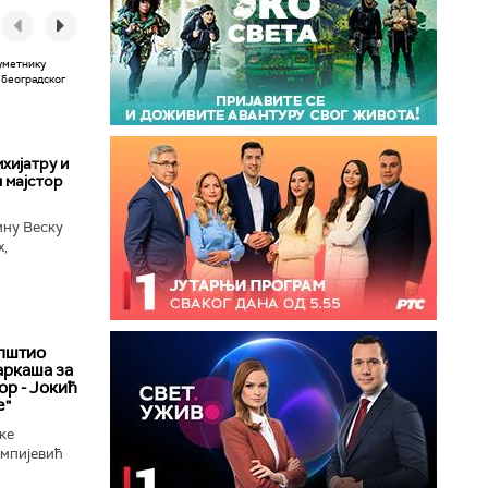
хијатру и
 мајстор
ину Веску
х,
ба у
пштио
аркаша за
ор - Јокић
е"
ке
импијевић