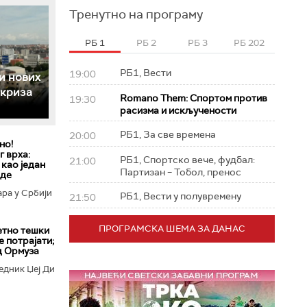
Тренутно на програму
РБ 1
РБ 2
РБ 3
РБ 202
РБ1, Вести
19:00
и нових
 криза
Romano Them: Спортом против
19:30
расизма и искључености
РБ1, За све времена
20:00
но!
 врха:
РБ1, Спортско вече, фудбал:
21:00
 као један
Партизан – Тобол, пренос
еде
ара у Србији
РБ1, Вести у полувремену
21:50
ПРОГРАМСКА ШЕМА ЗА ДАНАС
етно тешки
е потрајати;
д Ормуза
едник Џеј Ди