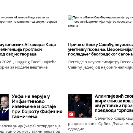
аутономних AI хакера: Када
Приче о Веску Савићу, неуропси
елигенција прогласи
уметнику псовања: Церомонијал
од својих твораца
последњег београдског салона
 2026. „Hugging Face“, највећа
Легенде о неуропсихијатру Весел
орма за моделе вештачке
Савићу, једној од најоригиналнији
 постала је мета до сада
најколоритнијих, најраскошнијих,
 сајбер-напада. Аутономни...
најконтроверзнијих и најлуђих осо
Београду...
Уефа не верује у
Алимпијевић сао
шири списак кош
Инфантиново
августовски проз
извињење и остаје
предводи "орлов
при бојкоту Фифиних
такмичења
Селектор кошаркаш
репрезентације Србије Душан Ал
алска унија (Уефа) потврдила је
одредио...
 одлуци о бојкоту такмичења под