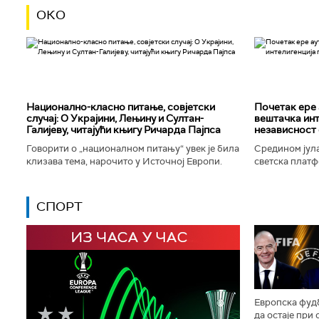
ОКО
Национално-класнo питање, совјетски
Почетак ере 
случај: О Украјини, Лењину и Султан-
вештачка инт
Галијеву, читајући књигу Ричарда Пајпса
независност 
Говорити о „националном питању“ увек је била
Средином јула
клизава тема, нарочито у Источној Европи.
светска платф
Ипак, нисам могао да одолим искушењу да се
интелигенције,
вратим књизи Ричарда...
незабележеног
СПОРТ
Европска фудб
да остаје при