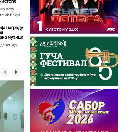
чистоће
вао исту
 – оне који
ја награду
за
ана музици
 деценија