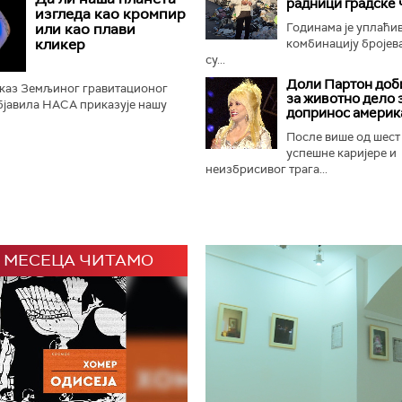
радници градске 
 али и маузолеје...
изгледа као кромпир
или као плави
Годинама је уплаћи
кликер
комбинацију бројева
су...
Доли Партон доби
иказ Земљиног гравитационог
за животно дело 
објавила НАСА приказује нашу
допринос америк
кромпир", уместо познатог
а", што је изазвало...
После више од шест
успешне каријере и
неизбрисивог трага...
 МЕСЕЦА ЧИТАМО