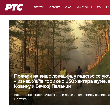
РТС
ВЕСТИ
СПОРТ
OKO
МАГАЗИН
ТВ
Р
Пожари на више локација, у гашење се укљ
– изнад Ушћа гори око 150 хектара шуме, 
Ковину и Бачкој Паланци
Ватрогасно-спасилачке екипе и даље интервенишу на више л
Најтежа...