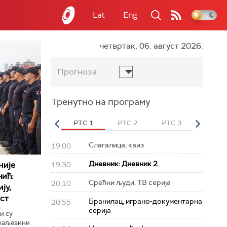
Lat
Eng
четвртак, 06. август 2026.
Прогноза
Тренутно на програму
вет
РТС HD
РТС 1
РТС 2
РТС 3
РТС Св
Слагалица, квиз
19:00
Дневник: Дневник 2
није
19:30
чић:
Срећни људи, ТВ серија
20:10
ју,
ст
Бранилац, играно-документарна
20:55
серија
и су
Краљевини