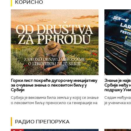
КОРИСНО
Горки лист покреће дугорочну иницијативу
Знање је нај
за очување знања о лековитом биљу у
Србије међу 
Србији
подршку Уни
Србија је вековима била земља у којој се знање
Седам међуна
о лековитом биљу преносило са генерације на
је ученичка к
генерацију. Људи су познавали биљке које
Техничке школ
расту око њих, знали...
Новог Сада осв
РАДИО ПРЕПОРУКА