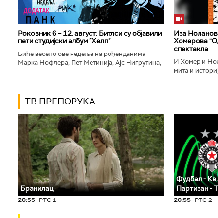
Роковник 6 – 12. август: Битлси су објавили
Иза Ноланови
пети студијски албум ”Хелп”
Хомерова "Од
спектакла
Биће весело ове недеље на рођенданима
И Хомер и Нол
Марка Нофлера, Пет Метинија, Ајс Нигрутина,
мита и историј
Брус Дикинсона, Ејџа, Марка Настића, Николе
духу свог врем
Вранковића и Јана Андерсона...
филм који је по
ТВ ПРЕПОРУКА
Фудбал - Кв.
Бранилац
Партизан - 
20:55
РТС 1
20:55
РТС 2