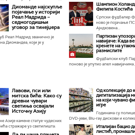
 упркос томе што је
Шампион Холанди
Диоманде најскупље
Филипа Костића
етске куће фудбала...
појачање у историји
Реал Мадрида –
Српски фудбалер Ф
седмогодишњи
ново је појачање ПС
уговор за тинејџера
Ајндховена...
Партизан упозор
уб Реал Мадрид званично је
навијаче: Када в
на Диомандеа, који је у
кренете на утакм
уб" стигао из Лајпцига и
размислите
р до 2033. године...
Фудбалски клуб Па
поново је упутио апел навијачима 
Лавови, пси или
Од колекције до 
дигитализација м
митска бића: Како су
на који чувамо ф
древни чувари
игре
светиња освајали
Источну Азију
Годинама су полиц
DVD-јеви, Blu-ray дискови и колекц
е Азије камене статуе чудесних
ића стражаре уз светилишта:
Италијан бацио д
листић, пронашли
онфучијанске, таоистичке и
Да ли наша планета