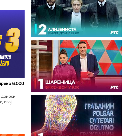
 преко 6.000
к доноси
, овај
zart
ла...