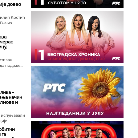
је довео
илип Костић
В-а из
ава
ечерас
ицу,
ртизан
да подрже...
клика –
ења начин
илмове и
е испуњавали
ије...
обитни
 га