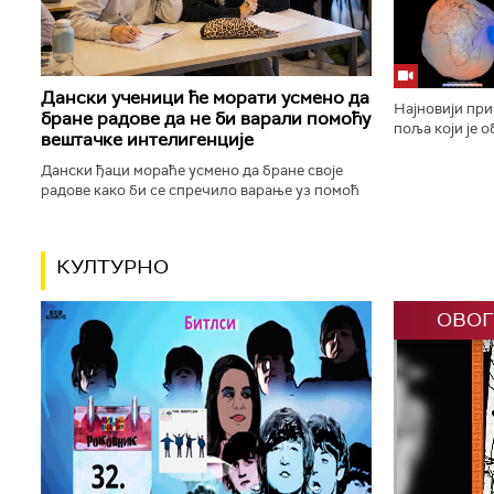
шинто храмове,
Дански ученици ће морати усмено да
Најновији пр
бране радове да не би варали помоћу
поља који је 
вештачке интелигенције
планету као „
„плавог кликер
Дански ђаци мораће усмено да бране своје
радове како би се спречило варање уз помоћ
вештачке интелигенције. Данска влада ће,
између осталог, увести низ...
КУЛТУРНО
ОВОГ