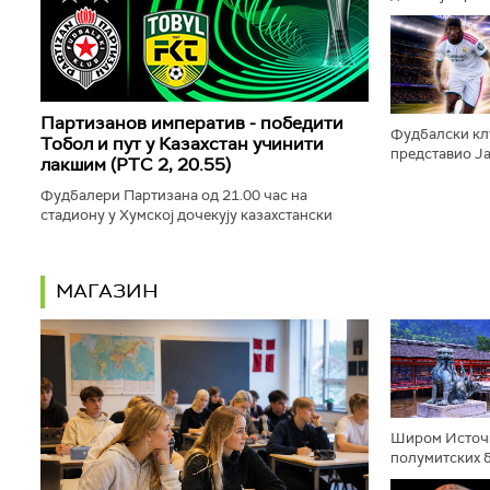
окриљем Фифе,
председник св
Партизанов императив - победити
Фудбалски кл
Тобол и пут у Казахстан учинити
представио Ја
лакшим (РТС 2, 20.55)
"краљевски кл
потписао угово
Фудбалери Партизана од 21.00 час на
стадиону у Хумској дочекују казахстански
Тобол у првом мечу трећег кола
квалификација за Лигу конференције.
Директан...
МАГАЗИН
Широм Источн
полумитских б
будистичке, к