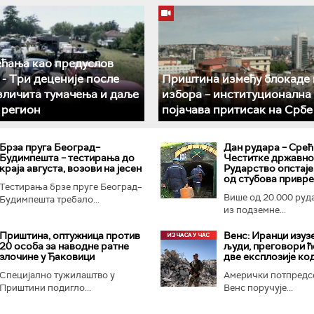
ећања као предуслов
­- Три деценије после
Приштина између блокаде 
азличита тумачења и даље
избора – институционална
у регион
појачава притисак на Србе
Брза пруга Београд–
Дан рудара – Срећ
Будимпешта – тестирања до
Честитке државног
краја августа, возови на јесен
Рударство опстаје
од стубова привр
Тестирања брзе пруге Београд–
Више од 20.000 руд
Будимпешта требало...
из подземне...
Приштина, оптужница против
Венс: Иранци изуз
20 особа за наводне ратне
људи, преговори ћ
злочине у Ђаковици
две експлозије ко
Специјално тужилаштво у
Амерички потпредс
Приштини подигло...
Венс поручује...