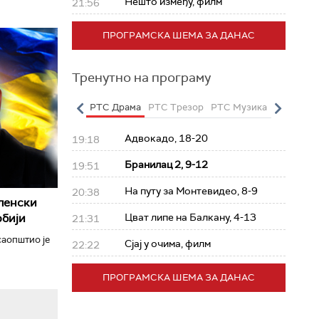
Нешто између, филм
21:56
ПРОГРАМСКА ШЕМА ЗА ДАНАС
Тренутно на програму
о
РТС Полетарац
РТС Драма
РТС Трезор
РТС Музика
РТС Жив
Адвокадо, 18-20
19:18
Бранилац 2, 9-12
19:51
На путу за Монтевидео, 8-9
20:38
ленски
рбији
Цват липе на Балкану, 4-13
21:31
аопштио је
Сјај у очима, филм
22:22
ПРОГРАМСКА ШЕМА ЗА ДАНАС