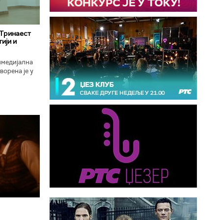
 Тринаест
ији и
имедијална
ворена је у
ојекат