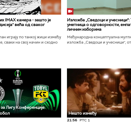
х IMAX камера - зашто је
Изложба „Сведоци и учесници“:
исеја" већа од сваког
уметница о одговорности, емпат
личним изборима
ан играју по танкој жици између
Међународна концептуална мулт
е, сваки на свој начин и сходно
изложба „Сведоци и учесници", от
ена. Овај други је направио
Галерији Сингидунум. Ауторски пр
сле...
уметнице Душе Вуковић, бави...
 за Лигу Конференције:
Тобол
Нешто између
21:56
РТС 1