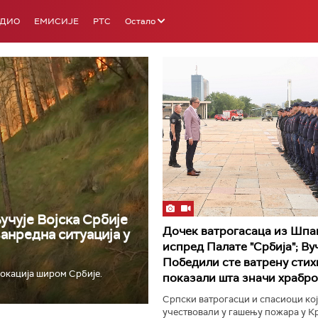
АДИО
ЕМИСИЈЕ
РТС
Остало
РТС 3
РТС С
учује Војска Србије
Дочек ватрогасаца из Шпа
ванредна ситуација у
испред Палате "Србија"; Ву
Победили сте ватрену стихи
окација широм Србије.
показали шта значи храбро
Српски ватрогасци и спасиоци кој
учествовали у гашењу пожара у 