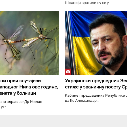
Шпанији вратили су се у...
РТС Класика
РТС Кол
ни први случајеви
Украјински председник Зе
ападног Нила ове године,
стиже у званичну посету С
јената у болници
Кабинет председника Републике с
да ће Александар...
авно здравље "Др Милан
т"...