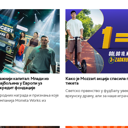
важнији капитал: Млади из
Како је Mozzart акција спасила
најбољима у Европи уз
тикета
кредит фондације
Светско првенство у фудбалу уве
родних награда и признања које
врхунску драму, али за наше играче
омпанија Moneta Works из
шампионат остаће упамћен по Moz
е "Милева Марић Ајнштајн" из
промоцији која је потпуно промени
ојила на највећем...