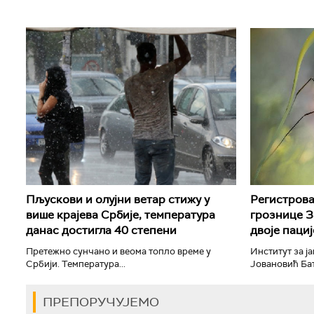
Пљускови и олујни ветар стижу у
Регистрова
више крајева Србије, температура
грознице З
данас достигла 40 степени
двоје паци
Претежно сунчано и веома топло време у
Институт за ј
Србији. Температура...
Јовановић Бату
ПРЕПОРУЧУЈЕМО