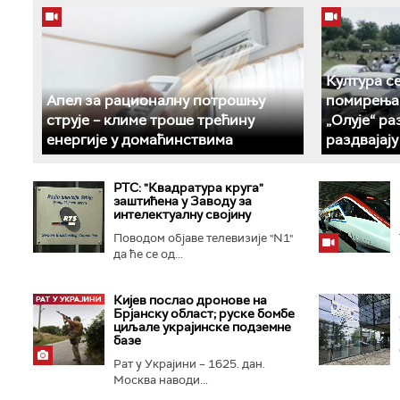
Култура с
Апел за рационалну потрошњу
помирења 
струје – климе троше трећину
„Олује“ р
енергије у домаћинствима
раздвајај
РТС: "Квадратура круга"
заштићена у Заводу за
интелектуалну својину
Поводом објаве телевизије "N1"
да ће се од...
Кијев послао дронове на
Брјанску област; руске бомбе
циљале украјинске подземне
базе
Рат у Украјини – 1625. дан.
Москва наводи...