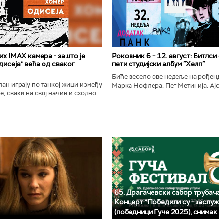
х IMAX камера - зашто је
Роковник 6 – 12. август: Битлси
исеја" већа од сваког
пети студијски албум ”Хелп”
Биће весело ове недеље на рође
ан играју по танкој жици између
Марка Нофлера, Пет Метинија, Ајс
е, сваки на свој начин и сходно
Брус Дикинсона, Ејџа, Марка Нас
ена. Овај други је направио
Вранковића и Јана Андерсона...
сле...
65. Драгачевски сабор трубача
Концерт "Победили су - заслуж
(победници Гуче 2025), снимак