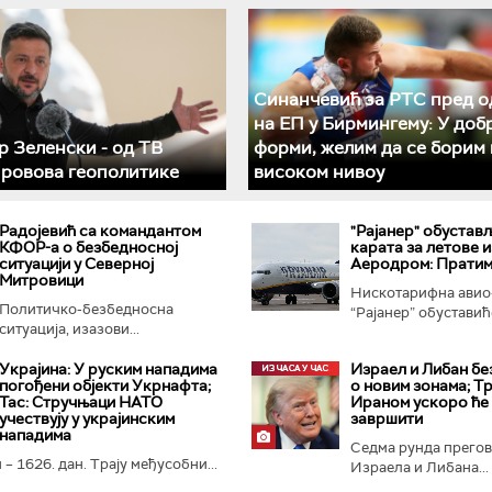
Синанчевић за РТС пред о
на ЕП у Бирмингему: У доб
 Зеленски - од ТВ
форми, желим да се борим 
 ровова геополитике
високом нивоу
Радојевић са командантом
"Рајанер" обустав
КФОР-а о безбедносној
карата за летове и
ситуацији у Северној
Аеродром: Пратим
Митровици
Нискотарифна авио
Политичко-безбедносна
“Рајанер” обуставиће
ситуација, изазови...
Украјина: У руским нападима
Израел и Либан бе
погођени објекти Укрнафта;
о новим зонама; Тр
Тас: Стручњаци НАТО
Ираном ускоро ће
учествују у украјинским
завршити
нападима
Седма рунда прего
 – 1626. дан. Трају међусобни...
Израела и Либана...