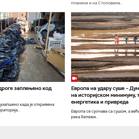
планини и на Столовима...
РТС Класика
РТС Кол
дроге заплењено код
Европа на удару суше – Дун
на историјском минимуму, 
енергетика и привреда
 ухапшено када је откривена
раторија...
Европа се суочава са сушом, а ве
река бележи...