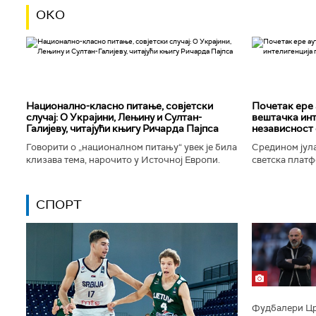
ОКО
Национално-класнo питање, совјетски
Почетак ере 
случај: О Украјини, Лењину и Султан-
вештачка инт
Галијеву, читајући књигу Ричарда Пајпса
независност 
Говорити о „националном питању“ увек је била
Средином јула
клизава тема, нарочито у Источној Европи.
светска платф
Ипак, нисам могао да одолим искушењу да се
интелигенције,
вратим књизи Ричарда...
незабележеног
СПОРТ
Фудбалери Црв