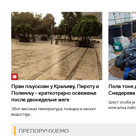
Први пљускови у Краљеву, Пироту и
Пола тоне 
Полимљу – краткотрајно освежење
Смедерева
после двонедељне жеге
Шест особа је
илегална лабо
Због високих температура, пожара и ниског
водостаја...
ПРЕПОРУЧУЈЕМО