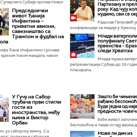
 Суперлиге Србије против Новог
Партизану и пре
нер Дејан Станковић истакао је да
року: Кад чују ко
Председнички
ће...
нудимо, сви се ок
живот Ђанија
Инфантина –
Радосав Петровић је
приватни авиони,
конференцији за медије у Хумској 
савезништво са
Mлади ватерполи
Трампом и фудбал на
полуфиналу Свет
ола
првенства – Браз
ифе Ђани Инфантино суочава
следи Хрватска
м кризом током мандата, након
Млада мушка ватер
а о продаји дела комерцијалних
репрезентација Србије до 16 годи
 фудбалске организације...
пласирала...
У Гучу на Сабор
Зашто би чињениц
рађамо беспомоћ
трубача први стигли
буде једна од нај
гости из
предности човеч
иностранства, међу
њима и Виктор
Бебе живот започи
Орбан
беспомоћне и такве остају веома ду
, уз саборску химну „Са
Може ли дим из
ара", подизање саборске