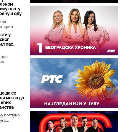
лазном
лику плату
рену и оду
 на
открио...
сти у
ског
ил пао,
поло
на
а да се
ни могла да
већих
анства
њу потпуно
го...