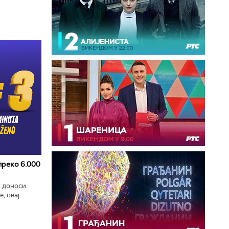
 преко 6.000
к доноси
, овај
zart
ла...