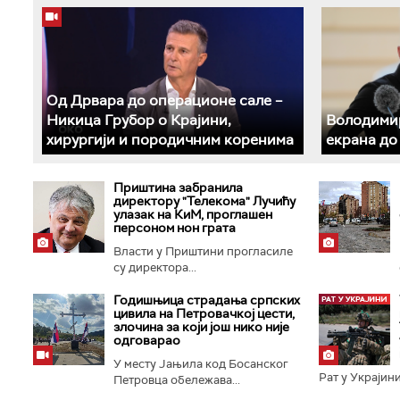
Од Дрвара до операционе сале –
Никица Грубор о Крајини,
Володимир
хирургији и породичним коренима
екрана до
Приштина забранила
директору "Телекома" Лучићу
улазак на КиМ, проглашен
персоном нон грата
Власти у Приштини прогласиле
су директора...
Годишњица страдања српских
цивила на Петровачкој цести,
злочина за који још нико није
одговарао
У месту Јањила код Босанског
Рат у Украјини
Петровца обележава...