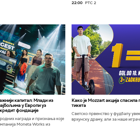
22:00
РТС 2
важнији капитал: Млади из
Како је Mozzart акција спасила
најбољима у Европи уз
тикета
кредит фондације
Светско првенство у фудбалу уве
родних награда и признања које
врхунску драму, али за наше играче
омпанија Moneta Works из
шампионат остаће упамћен по Moz
е "Милева Марић Ајнштајн" из
промоцији која је потпуно промени
ојила на највећем...