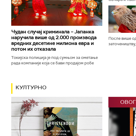
заставе и пуц
трубачу, у Гуч
Чудан случај криминала – Јапанка
наручила више од 2.000 производа
После више од
вредних десетине милиона евра и
заточеништву,
потом их отказала
на слободи. М
привукао пажњ
Токијска полиција је под сумњом за ометање
рада компаније која се бави продајом робе
преко интернета ухапсила особу која је
наручила више од 2.100 производа...
КУЛТУРНО
ОВОГ