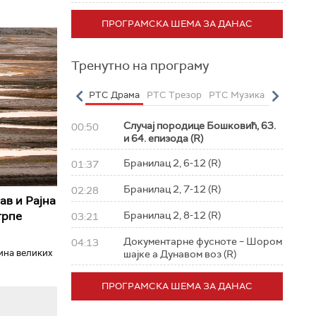
ПРОГРАМСКА ШЕМА ЗА ДАНАС
Тренутно на програму
о
РТС Полетарац
РТС Драма
РТС Трезор
РТС Музика
РТС Жив
Случај породице Бошковић, 63.
00:50
и 64. епизода (R)
Бранилац 2, 6-12 (R)
01:37
Бранилац 2, 7-12 (R)
02:28
ав и Рајна
трпе
Бранилац 2, 8-12 (R)
03:21
Документарне фусноте – Шором
04:13
ћина великих
шајке а Дунавом воз (R)
ПРОГРАМСКА ШЕМА ЗА ДАНАС