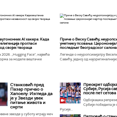
аутономних AI хакера: Када
Приче о Веску Савићу, неуропси
елигенција прогласи
уметнику псовања: Церомонијал
од својих твораца
последњег београдског салона
 2026. „Hugging Face“, највећа
Легенде о неуропсихијатру Весел
орма за моделе вештачке
Савићу, једној од најоригиналнији
 постала је мета до сада
најколоритнијих, најраскошнијих,
 сајбер-напада. Аутономни...
најконтроверзнијих и најлуђих осо
Београду...
Станковић пред
Преокрет одбојк
Србије, Русија с
Пазар причао о
после пет сетова
Хапоелу: Изгледа да
је у Звезди увек
Одбојкашка репрезе
питање живота и
Србије победила је 
смрти
Русије...
ене звезде у суботу играју меч
Петровић о стању