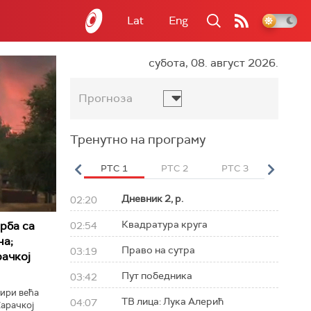
Lat
Eng
субота, 08. август 2026.
Прогноза
Тренутно на програму
вет
РТС HD
РТС 1
РТС 2
РТС 3
РТС Св
Дневник 2, р.
02:20
Квадратура круга
рба са
02:54
на;
Право на сутра
03:19
ачкој
Пут победника
03:42
тири већа
ТВ лица: Лука Алерић
04:07
арачкој