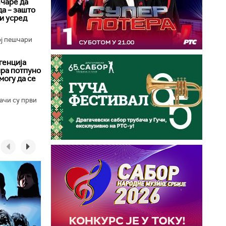
чаре да
да – зашто
 и усред
ој пешчари
генција
ира потпуно
могу да се
ачи су први