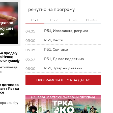
Тренутно на програму
РБ 1
РБ 2
РБ 3
РБ 202
длазак
рој сам
РБ1, Изворишта, реприза
04:05
на
РБ1, Вести
05:00
РБ1, Свитање
05:05
ља продају
з Ниша;
РБ1, Да вас подсетимо
05:57
о ситуацију
-компанија
РБ1, Јутарњи дневник
06:00
...
ПРОГРАМСКА ШЕМА ЗА ДАНАС
з договора
амп: Рат са
 се
вора између