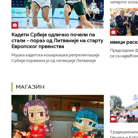
четвртог кола
Пазара, а тре
прижељкује да 
Кадети Србије одлично почели па
стали – пораз од Литваније на старту
ивици раск
Европског првенства
Председник Ф
Мушка кадетска кошаркашка репрезентација
се са највећо
Србије поражена је од селекције Литваније
пропасти план
резултатом 95:79 у утакмици првог кола групе
права светске
А на Европском првенству...
МАГАЗИН
Традиционално
Овчара и Кабл