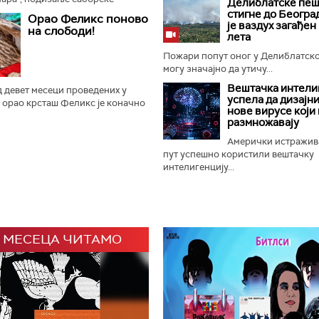
Делиблатске пеш
ање прангија крај Споменика
стигне до Београ
Орао Феликс поново
и је отворен 65. Драгачевски...
је ваздух загађен
на слободи!
лета
Пожари попут оног у Делиблатск
могу значајно да утичу...
Вештачка интели
 девет месеци проведених у
успела да дизајн
 орао крсташ Феликс је коначно
нове вирусе који 
ладунац орла крсташа који је
размножавају
у домаће и светске...
Амерички истражив
пут успешно користили вештачку
интелигенцију...
 МЕСЕЦА ЧИТАМО