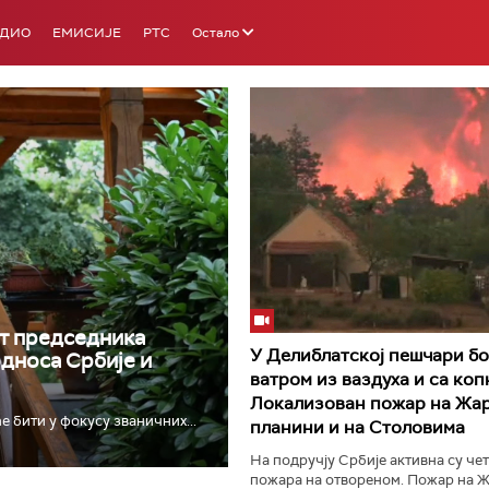
АДИО
ЕМИСИЈЕ
РТС
Остало
РТС 3
РТС С
т председника
У Делиблатској пешчари бо
односа Србије и
ватром из ваздуха и са коп
Локализован пожар на Жар
е бити у фокусу званичних...
планини и на Столовима
На подручју Србије активна су че
пожара на отвореном. Пожар на Ж