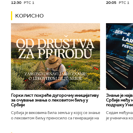
12:30
РТС 1
20:05
РТС 1
КОРИСНО
Горки лист покреће дугорочну иницијативу
Знање је нај
за очување знања о лековитом биљу у
Србије међу 
Србији
подршку Уни
Србија је вековима била земља у којој се знање
Седам међуна
о лековитом биљу преносило са генерације на
је ученичка к
генерацију. Људи су познавали биљке које
Техничке школ
расту око њих, знали...
Новог Сада осв