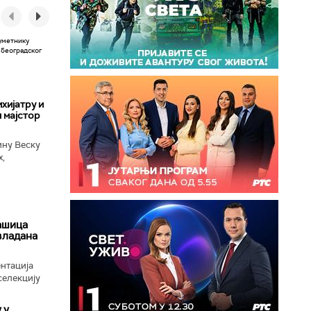
хијатру и
 мајстор
ину Веску
х,
ба у
ашица
авладана
нтација
селекцију
 у