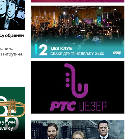
 су објавили
нданима
 Нигрутина,
тића, Николе
 у Гучи:
или су"