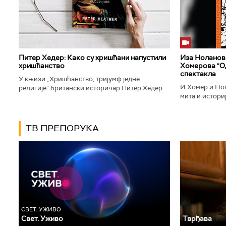
Питер Хедер: Како су хришћани напустили
Иза Ноланови
хришћанство
Хомерова "Од
спектакла
У књизи „Хришћанство, тријумф једне
И Хомер и Нол
религије“ британски историчар Питер Хедер
мита и историј
описује трансформацију хришћанства од
духу свог врем
блискоисточног култа до масовне религије...
филм који је по
ТВ ПРЕПОРУКА
СВЕТ. УЖИВО
Свет. Уживо
Тврђава