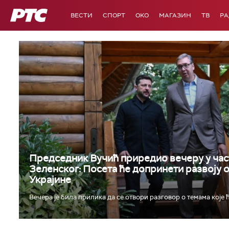
РТС
ВЕСТИ
СПОРТ
OKO
МАГАЗИН
ТВ
Р
Председник Вучић приредио вечеру у час
Зеленског: Посета ће допринети развоју 
Украјине
Вечера је била прилика да се отвори разговор о темама које ћ