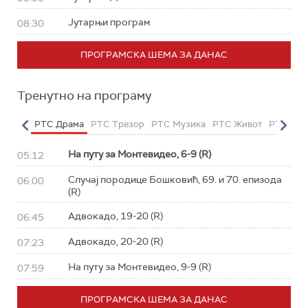
Јутарњи програм
08:30
ПРОГРАМСКА ШЕМА ЗА ДАНАС
Тренутно на програму
етарац
РТС Драма
РТС Трезор
РТС Музика
РТС Живот
РТС Кла
На путу за Монтевидео, 6-9 (R)
05:12
Случај породице Бошковић, 69. и 70. епизода
06:00
(R)
Адвокадо, 19-20 (R)
06:45
Адвокадо, 20-20 (R)
07:23
На путу за Монтевидео, 9-9 (R)
07:59
ПРОГРАМСКА ШЕМА ЗА ДАНАС