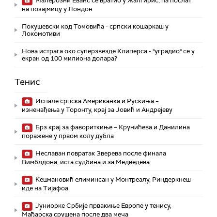
Малерозни Еванс се вратио у Жалгирис, па послат
на позајмицу у Лондон
Покушевски код Томовића - српски кошаркаш у
Локомотиви
Нова истрага око суперзвезде Клиперса - "уградио" се у
екран од 100 милиона долара?
Тенис
Испале српска Американка и Рускиња –
изненађења у Торонту, крај за Јовић и Андрејеву
Брз крај за фавориткиње – Крунићева и Данилина
поражене у првом колу дубла
Неславан повратак Зверева после финала
Вимблдона, иста судбина и за Медведева
Кецмановић елиминсан у Монтреалу, Риндеркнеш
иде на Тијафоа
Јуниорке Србије првакиње Европе у тенису,
Мађарска срушена после два меча