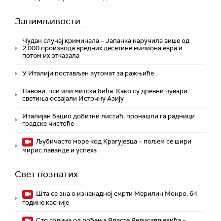
Занимљивости
Чудан случај криминала – Јапанка наручила више од
2.000 производа вредних десетине милиона евра и
потом их отказала
У Италији постављен аутомат за ражњиће
Лавови, пси или митска бића: Како су древни чувари
светиња освајали Источну Азију
Италијан бацио добитни листић, пронашли га радници
градске чистоће
Љубичасто море код Крагујевца – пољем се шири
мирис лаванде и успеха
Свет познатих
Шта се зна о изненадној смрти Мерилин Монро, 64
године касније
Сто година од рођења Власте Велисављевића –