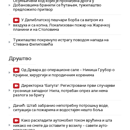
Осумњичени код којих је пронађена дрога у
Добановцима бранили се ћутањем, тужилаштво
предложило притвор
У Делиблатској пешчари борба са ватром из
ваздуха и са копна; Локализован пожар на Жарачкој
планини и на Столовима
Тужилаштво покренуло истрагу поводом напада на
Стевана Филиповића
Друштво
Од Дрвара до операционе сале – Никица Грубор о
Крајини, хирургији и породичним коренима
Директорка "Батута": Регистровани први случајеви
грознице западног Нила, потребан опрез али нема
разлога за бригу
Дачић: Штаб забранио непотребну потрошњу воде,
ситуација са пожарима и водостајем нешто боља
Како расхладити аутомобил током врућина и шта
никако не смете да оставите у возилу – савети ауто-
механичара