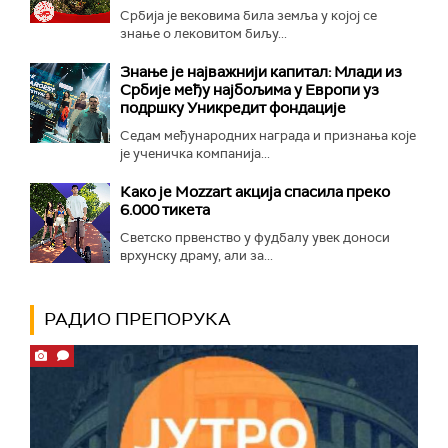
Србија је вековима била земља у којој се
знање о лековитом биљу...
Знање је најважнији капитал: Млади из
Србије међу најбољима у Европи уз
подршку Уникредит фондације
Седам међународних награда и признања које
је ученичка компанија...
Како је Mozzart акција спасила преко
6.000 тикета
Светско првенство у фудбалу увек доноси
врхунску драму, али за...
РАДИО ПРЕПОРУКА