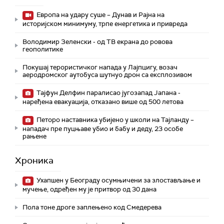
Европа на удару суше – Дунав и Рајна на
историјском минимуму, трпе енергетика и привреда
Володимир Зеленски - од ТВ екрана до ровова
геополитике
Покушај терористичког напада у Лајпцигу, возач
аеродромског аутобуса шутнуо дрон са експлозивом
Тајфун Делфин паралисао југозапад Јапана -
наређена евакуација, отказано више од 500 летова
Петоро наставника убијено у школи на Тајланду –
нападач пре пуцњаве убио и бабу и деду, 23 особе
рањене
Хроника
Ухапшен у Београду осумњичени за злостављање и
мучење, одређен му је притвор од 30 дана
Пола тоне дроге заплењено код Смедерева