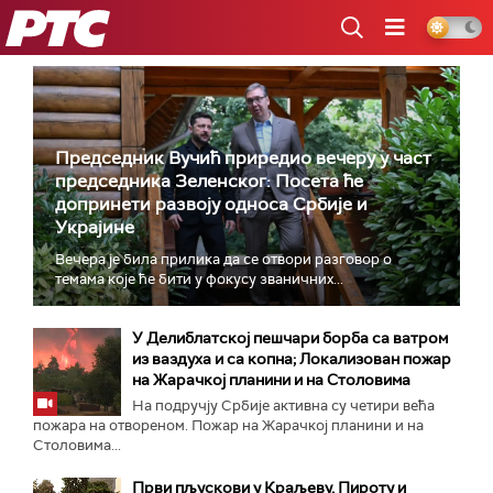
РТС
Председник Вучић приредио вечеру у част
председника Зеленског: Посета ће
допринети развоју односа Србије и
Украјине
Вечера је била прилика да се отвори разговор о
темама које ће бити у фокусу званичних...
У Делиблатској пешчари борба са ватром
из ваздуха и са копна; Локализован пожар
на Жарачкој планини и на Столовима
На подручју Србије активна су четири већа
пожара на отвореном. Пожар на Жарачкој планини и на
Столовима...
Први пљускови у Краљеву, Пироту и