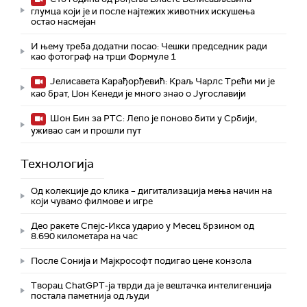
глумца који је и после најтежих животних искушења
остао насмејан
И њему треба додатни посао: Чешки председник ради
као фотограф на трци Формуле 1
Јелисавета Карађорђевић: Краљ Чарлс Трећи ми је
као брат, Џон Кенеди је много знао о Југославији
Шон Бин за РТС: Лепо је поново бити у Србији,
уживао сам и прошли пут
Технологијa
Од колекције до клика – дигитализација мења начин на
који чувамо филмове и игре
Део ракете Спејс-Икса ударио у Месец брзином од
8.690 километара на час
После Сонија и Мајкрософт подигао цене конзола
Творац ChatGPT-ја тврди да је вештачка интелигенција
постала паметнија од људи