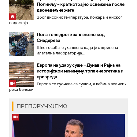
Полимљу – краткотрајно освежење после
двонедељне жеге
Због високих температура, пожара и ниског
водостаја...
Пола тоне дроге заплењено код
Смедерева
Шест особа је ухапшено када је откривена
илегална лабораторија...
Европа на удару суше – Дунав и Рајна на
историјском минимуму, трпе енергетика и
привреда
Европа се суочава са сушом, а већина великих
река бележи...
ПРЕПОРУЧУЈЕМО