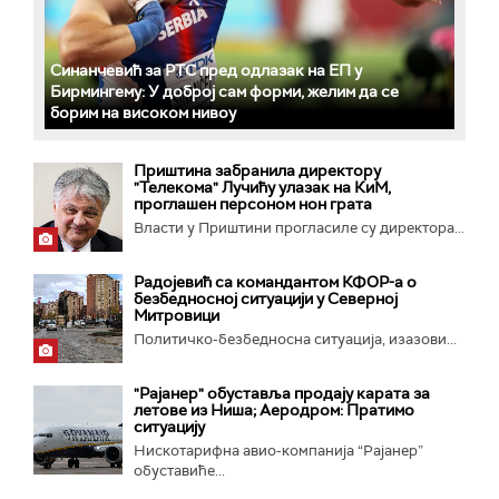
Синанчевић за РТС пред одлазак на ЕП у
Бирмингему: У доброј сам форми, желим да се
борим на високом нивоу
Приштина забранила директору
"Телекома" Лучићу улазак на КиМ,
проглашен персоном нон грата
Власти у Приштини прогласиле су директора...
Радојевић са командантом КФОР-а о
безбедносној ситуацији у Северној
Митровици
Политичко-безбедносна ситуација, изазови...
"Рајанер" обуставља продају карата за
летове из Ниша; Аеродром: Пратимо
ситуацију
Нискотарифна авио-компанија “Рајанер”
обуставиће...