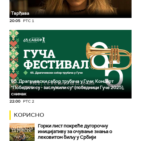
Тврђава
20:05
РТС 1
65. Драгачевски сабор трубача у Гучи: Концерт
"Победили су - заслужили су" (победници Гуче 2025),
снимак
22:00
РТС 2
КОРИСНО
Горки лист покреће дугорочну
иницијативу за очување знања о
лековитом биљу у Србији