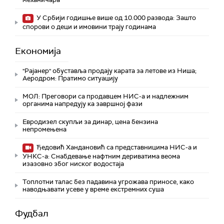
У Србији годишње више од 10.000 развода: Зашто
спорови о деци и имовини трају годинама
Економија
"Рајанер" обуставља продају карата за летове из Ниша;
Аеродром: Пратимо ситуацију
МОЛ: Преговори са продавцем НИС-а и надлежним
органима напредују ка завршној фази
Евродизел скупљи за динар, цена бензина
непромењена
Ђедовић Хандановић са представницима НИС-а и
УНКС-а: Снабдевање нафтним дериватима веома
изазовно због ниског водостаја
Топлотни талас без падавина угрожава приносе, како
наводњавати усеве у време екстремних суша
Фудбал