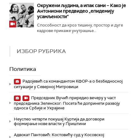
Окружени људима, а ипак сами – Како је
Антониони предвидео „епидемију
усамљености“
Способност да кроз тишину, простор и дуге
кадрове прикаже унутрашње...
ИЗБОР РУБРИКА
Политика
Радојевић са командантом КФОР-а о безбедносној
ситуацији у Северној Митровици
Председник Вучић приредио вечеру у част
председника Зеленског: Посета ће допринети развоју
односа Србије и Украјине
Неуспео четврти покушај Куртија да договори
формирање нове власти у Приштини
Адвокат Пантовић: Костовићу суд у Косовској