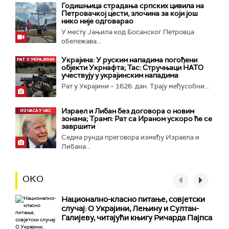
Годишњица страдања српских цивила на
Петровачкој цести, злочина за који још
нико није одговарао
У месту Јањила код Босанског Петровца
обележава...
Украјина: У руским нападима погођени
објекти Укрнафта; Тас: Стручњаци НАТО
учествују у украјинским нападима
Рат у Украјини – 1626. дан. Трају међусобни...
Израел и Либан без договора о новим
зонама; Трамп: Рат са Ираном ускоро ће се
завршити
Седма рунда преговора између Израела и
Либана...
ОКО
Национално-класнo питање, совјетски
случај: О Украјини, Лењину и Султан-
Галијеву, читајући књигу Ричарда Пајпса