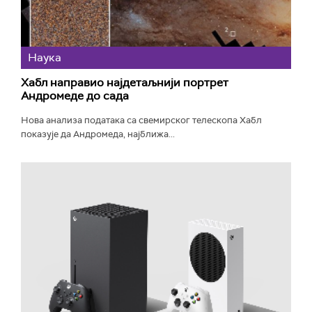
Наука
Хабл направио најдетаљнији портрет
Андромеде до сада
Нова анализа података са свемирског телескопа Хабл
показује да Андромеда, најближа...