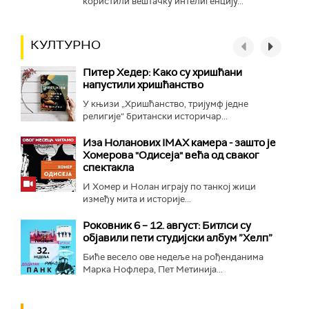
користили вештачку интелигенцију...
КУЛТУРНО
Питер Хедер: Како су хришћани
напустили хришћанство
У књизи „Хришћанство, тријумф једне
религије“ британски историчар...
Иза Ноланових IMAX камера - зашто је
Хомерова "Одисеја" већа од сваког
спектакла
И Хомер и Нолан играју по танкој жици
између мита и историје...
Роковник 6 – 12. август: Битлси су
објавили пети студијски албум ”Хелп”
Биће весело ове недеље на рођенданима
Марка Нофлера, Пет Метинија...