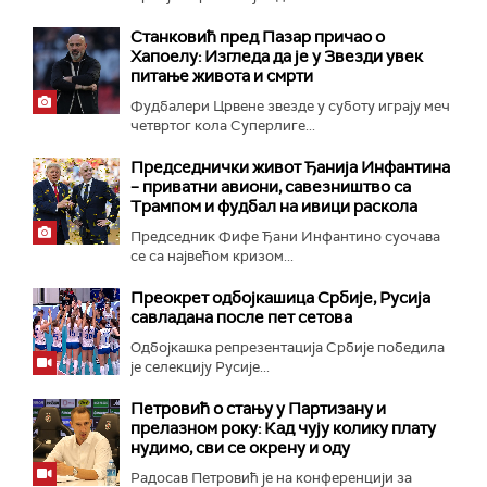
Станковић пред Пазар причао о
Хапоелу: Изгледа да је у Звезди увек
питање живота и смрти
Фудбалери Црвене звезде у суботу играју меч
четвртог кола Суперлиге...
Председнички живот Ђанија Инфантина
– приватни авиони, савезништво са
Трампом и фудбал на ивици раскола
Председник Фифе Ђани Инфантино суочава
се са највећом кризом...
Преокрет одбојкашица Србије, Русија
савладана после пет сетова
Одбојкашка репрезентација Србије победила
је селекцију Русије...
Петровић о стању у Партизану и
прелазном року: Кад чују колику плату
нудимо, сви се окрену и оду
Радосав Петровић је на конференцији за