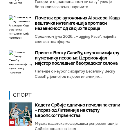
Говорити о „националном питању“ увек је
била клизава тема, нарочито...
Почетак ере аутономних AI хакера: Када
вештачка интелигенција прогласи
независност од својих твораца
Средином јула 2026. „Hugging Face“, највећа
светска платформа...
Приче о Веску Савићу, неуропсихијатру
и уметнику псовања: Церомонијал
мајстор последњег београдског салона
Легенде о неуропсихијатру Веселину Веску
Савићу, једној од најоригиналнијих...
СПОРТ
Кадети Србије одлично почели па стали
– пораз од Литваније на старту
Европског првенства
Мушка кадетска кошаркашка репрезентација
Србије поражена је од...