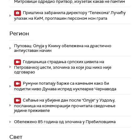
Митровици одредио притвор, изузетак какав не памтим
Приштина забранила директору "Телекома" Лучићу
улазак на КиМ, проглашен персоном нон грата
Регион
Пуповац: Олуја у Книну обележена на драстично
антиуставан начин
Годишњица страдања српских цивила на
Петровачкој цести, злочина за који још нико није
одговарао
Румуни потапају барже са камењем како би
подигли ниво Дунава испред нуклеарке Чернавода
Сећање на убијене дан после "Олује" у Уздољу,
посланица на комеморацији прочитала сведочење
једине преживеле
Обележено 85 година од злочина у Пребиловцима
Свет