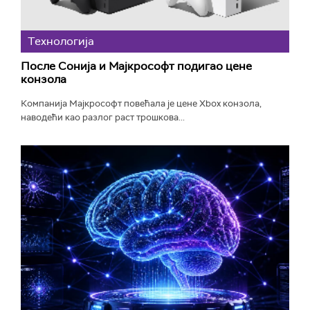
Технологијa
После Сонија и Мајкрософт подигао цене
конзола
Компанија Мајкрософт повећала је цене Xbox конзола,
наводећи као разлог раст трошкова...