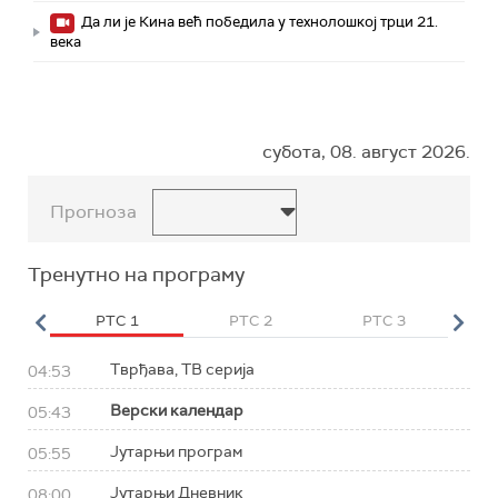
Да ли је Кина већ победила у технолошкој трци 21.
века
субота, 08. август 2026.
Прогноза
Тренутно на програму
HD
РТС 1
РТС 2
РТС 3
Р
Тврђава, ТВ серија
04:53
Верски календар
05:43
Јутарњи програм
05:55
Јутарњи Дневник
08:00