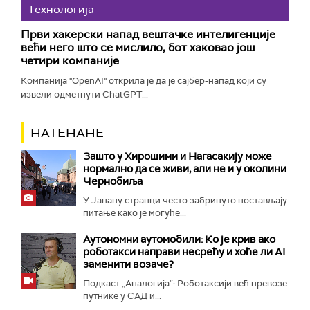
Технологијa
Први хакерски напад вештачке интелигенције
већи него што се мислило, бот хаковао још
четири компаније
Компанија "OpenAI" открила је да је сајбер-напад који су
извели одметнути ChatGPT...
НАТЕНАНЕ
Зашто у Хирошими и Нагасакију може
нормално да се живи, али не и у околини
Чернобиља
У Јапану странци често забринуто постављају
питање како је могуће...
Аутономни аутомобили: Ко је крив ако
роботакси направи несрећу и хоће ли AI
заменити возаче?
Подкаст „Аналогија“: Роботаксији већ превозе
путнике у САД и...