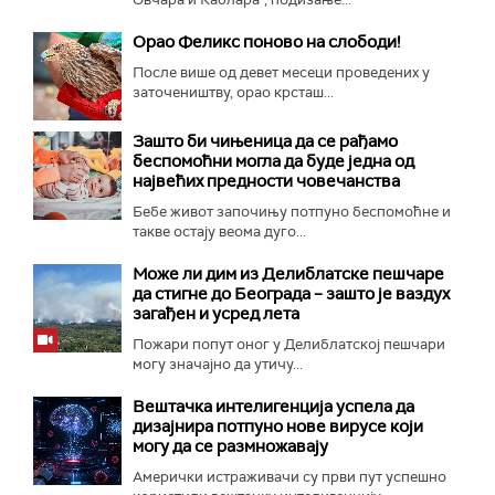
Орао Феликс поново на слободи!
После више од девет месеци проведених у
заточеништву, орао крсташ...
Зашто би чињеница да се рађамо
беспомоћни могла да буде једна од
највећих предности човечанства
Бебе живот започињу потпуно беспомоћне и
такве остају веома дуго...
Може ли дим из Делиблатске пешчаре
да стигне до Београда – зашто је ваздух
загађен и усред лета
Пожари попут оног у Делиблатској пешчари
могу значајно да утичу...
Вештачка интелигенција успела да
дизајнира потпуно нове вирусе који
могу да се размножавају
Амерички истраживачи су први пут успешно