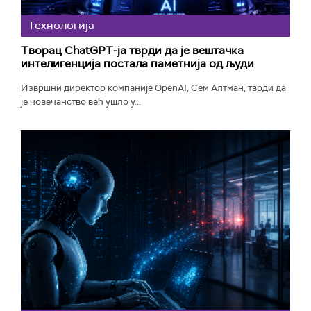
Технологијa
Творац ChatGPT-ја тврди да је вештачка
интелигенција постала паметнија од људи
Извршни директор компаније OpenAI, Сем Алтман, тврди да
је човечанство већ ушло у...