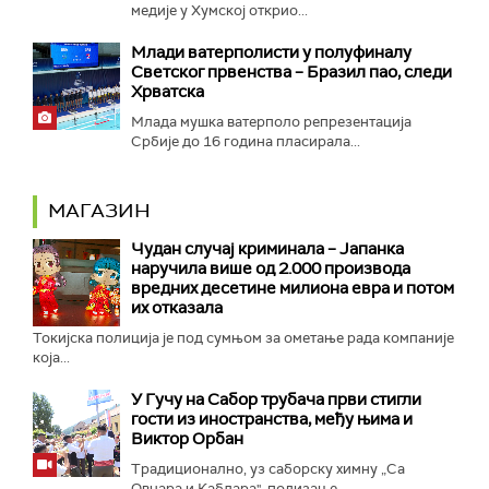
медије у Хумској открио...
Mлади ватерполисти у полуфиналу
Светског првенства – Бразил пао, следи
Хрватска
Млада мушка ватерполо репрезентација
Србије до 16 година пласирала...
МАГАЗИН
Чудан случај криминала – Јапанка
наручила више од 2.000 производа
вредних десетине милиона евра и потом
их отказала
Токијска полиција је под сумњом за ометање рада компаније
која...
У Гучу на Сабор трубача први стигли
гости из иностранства, међу њима и
Виктор Орбан
Традиционално, уз саборску химну „Са
Овчара и Каблара", подизање...