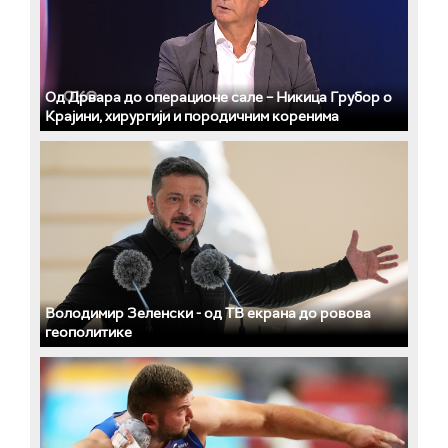
Од Дрвара до операционе сале – Никица Грубор о
Крајини, хирургији и породичним коренима
Володимир Зеленски - од ТВ екрана до ровова
геополитике