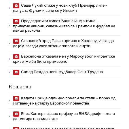
Саша Лукић стиже у нови клуб Премијер лиге –
напушта Фулам и сели се у Ипсвич
Председнички живот Ђанија Инфантина –
приватни авиони, савезништво са Трампом и фудбал на
ивици раскола
Станковић пред Пазар причао о Хапоелу: Изгледа
да је у Звезди увек питање живота и смрти
Барселона отказала меч у Мароку због мигрантске
кризе: Не би било примерено
Самед Баждар нови фудбалер Сент Трудена
Кошарка
Кадети Србије одлично почели па стали – пораз од
Литваније на старту Европског првенства
Енес Кантер најавио пријаву за ВНБА драфт – жели
да тестира правила лиге