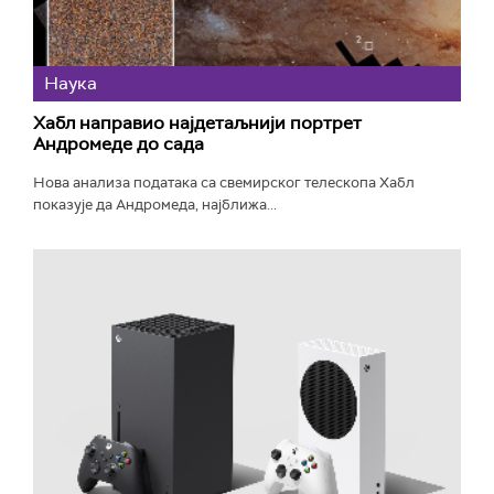
Наука
Хабл направио најдетаљнији портрет
Андромеде до сада
Нова анализа података са свемирског телескопа Хабл
показује да Андромеда, најближа...