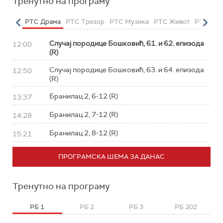
Тренутно на програму
етарац
РТС Драма
РТС Трезор
РТС Музика
РТС Живот
РТС Кла
Случај породице Бошковић, 61. и 62. епизода
12:00
(R)
Случај породице Бошковић, 63. и 64. епизода
12:50
(R)
Бранилац 2, 6-12 (R)
13:37
Бранилац 2, 7-12 (R)
14:28
Бранилац 2, 8-12 (R)
15:21
ПРОГРАМСКА ШЕМА ЗА ДАНАС
Тренутно на програму
РБ 1
РБ 2
РБ 3
РБ 202