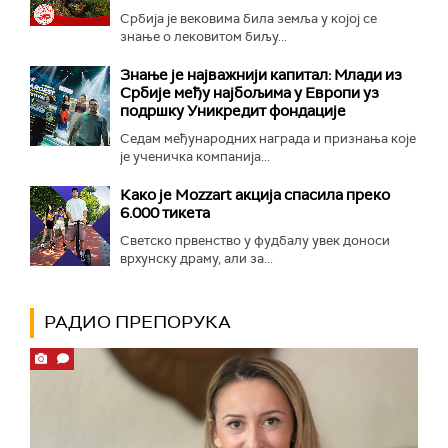
Србија је вековима била земља у којој се
знање о лековитом биљу...
Знање је најважнији капитал: Млади из
Србије међу најбољима у Европи уз
подршку Уникредит фондације
Седам међународних награда и признања које
је ученичка компанија...
Како је Mozzart акција спасила преко
6.000 тикета
Светско првенство у фудбалу увек доноси
врхунску драму, али за...
РАДИО ПРЕПОРУКА