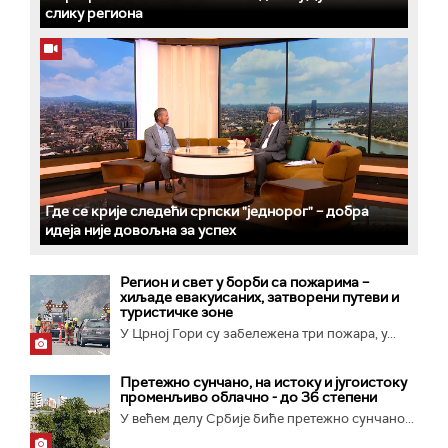
слику региона
Где се крије следећи српски "једнорог" – добра
идеја није довољна за успех
Регион и свет у борби са пожарима –
хиљаде евакуисаних, затворени путеви и
туристичке зоне
У Црној Гори су забележена три пожара, у...
Претежно сунчано, на истоку и југоистоку
променљиво облачно - до 36 степени
У већем делу Србије биће претежно сунчано...