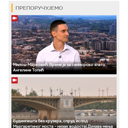
ПРЕПОРУЧУЈЕМО
Милош Марковић: Време је за сениорско злато
Ангелине Топић
Будимпешта без крузера, спруд испод
Маргаретиног моста – низак водостај Дунава мења