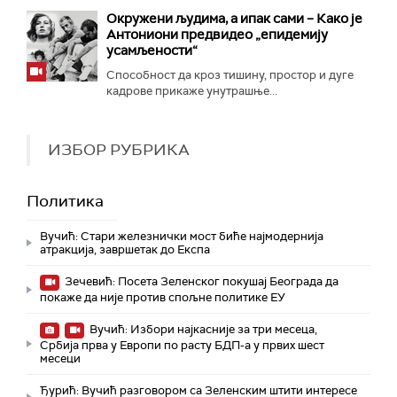
Окружени људима, а ипак сами – Како је
Антониони предвидео „епидемију
усамљености“
Способност да кроз тишину, простор и дуге
кадрове прикаже унутрашње...
ИЗБОР РУБРИКА
Политика
Вучић: Стари железнички мост биће најмодернија
атракција, завршетак до Експа
Зечевић: Посета Зеленског покушај Београда да
покаже да није против спољне политике ЕУ
Вучић: Избори најкасније за три месеца,
Србија прва у Европи по расту БДП-а у првих шест
месеци
Ђурић: Вучић разговором са Зеленским штити интересе