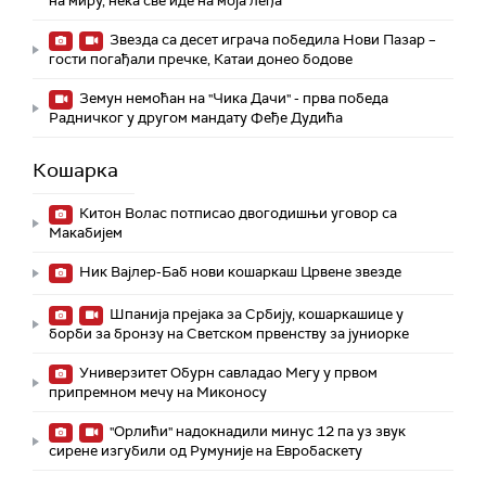
на миру, нека све иде на моја леђа
Звезда са десет играча победила Нови Пазар –
гости погађали пречке, Катаи донео бодове
Земун немоћан на "Чика Дачи" - прва победа
Радничког у другом мандату Феђе Дудића
Кошарка
Китон Волас потписао двогодишњи уговор са
Макабијем
Ник Вајлер-Баб нови кошаркаш Црвене звезде
Шпанија прејакa за Србију, кошаркашице у
борби за бронзу на Светском првенству за јуниорке
Универзитет Обурн савладао Мегу у првом
припремном мечу на Миконосу
"Орлићи" надокнадили минус 12 па уз звук
сирене изгубили од Румуније на Евробаскету