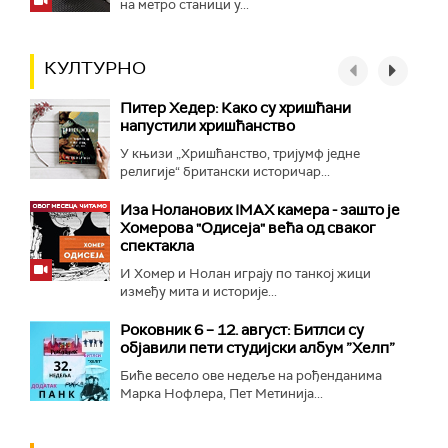
на метро станици у...
КУЛТУРНО
Питер Хедер: Како су хришћани
напустили хришћанство
У књизи „Хришћанство, тријумф једне
религије“ британски историчар...
Иза Ноланових IMAX камера - зашто је
Хомерова "Одисеја" већа од сваког
спектакла
И Хомер и Нолан играју по танкој жици
између мита и историје...
Роковник 6 – 12. август: Битлси су
објавили пети студијски албум ”Хелп”
Биће весело ове недеље на рођенданима
Марка Нофлера, Пет Метинија...