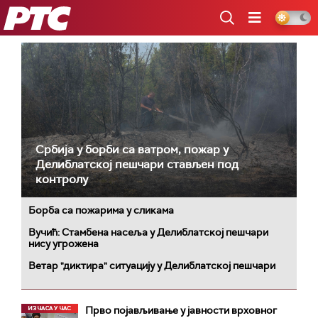
РТС
Србија у борби са ватром, пожар у
Делиблатској пешчари стављен под
контролу
Борба са пожарима у сликама
Вучић: Стамбена насеља у Делиблатској пешчари
нису угрожена
Ветар "диктира" ситуацију у Делиблатској пешчари
Прво појављивање у јавности врховног