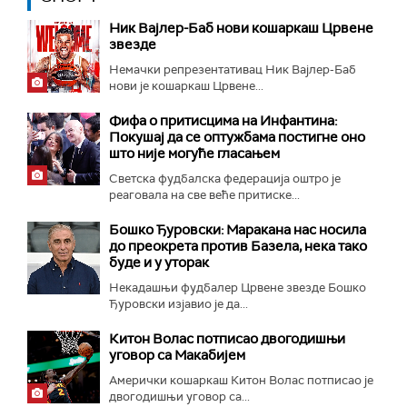
Ник Вајлер-Баб нови кошаркаш Црвене
звезде
Немачки репрезентативац Ник Вајлер-Баб
нови је кошаркаш Црвене...
Фифа о притисцима на Инфантина:
Покушај да се оптужбама постигне оно
што није могуће гласањем
Светска фудбалска федерација оштро је
реаговала на све веће притиске...
Бошко Ђуровски: Маракана нас носила
до преокрета против Базела, нека тако
буде и у уторак
Некадашњи фудбалер Црвене звезде Бошко
Ђуровски изјавио је да...
Китон Волас потписао двогодишњи
уговор са Макабијем
Амерички кошаркаш Китон Волас потписао је
двогодишњи уговор са...