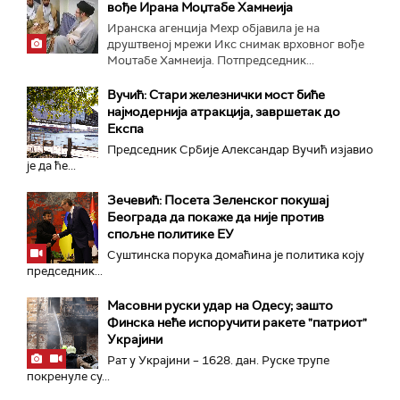
вође Ирана Моџтабe Хамнеија
Иранска агенција Мехр објавила је на
друштвеној мрежи Икс снимак врховног вође
Моџтабе Хамнеија. Потпредседник...
Вучић: Стари железнички мост биће
најмодернија атракција, завршетак до
Експа
Председник Србије Александар Вучић изјавио
је да ће...
Зечевић: Посета Зеленског покушај
Београда да покаже да није против
спољне политике ЕУ
Суштинска порука домаћина је политика коју
председник...
Масовни руски удар на Одесу; зашто
Финска неће испоручити ракете "патриот"
Украјини
Рат у Украјини – 1628. дан. Руске трупе
покренуле су...