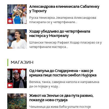
Александрова елиминисала Сабаленку
у Торонту
Руска тенисерка Јекатерина Александрова
пласирала се у четвртфинале...
Ходар убедљиво до четвртфинала
мастерса у Монтреалу
Шпански тенисер Рафаел Ходар пласирао се у
четвртфинале мастерса...
МАГАЗИН
Од Напуља до Спајдермена – како је
кришка пице постала симбол Њујорка
Велика, танка, савијена напола и направљена
да се поједе у ходу...
Живот на Земљи се два пута развио,
показује нова студија
Чињеница да жива бића уопште постоје