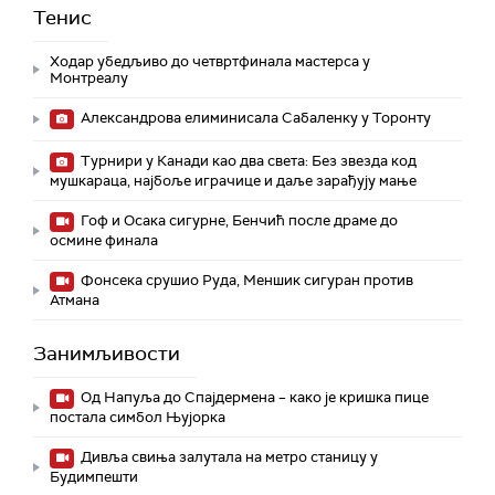
Тенис
Ходар убедљиво до четвртфинала мастерса у
Монтреалу
Александрова елиминисала Сабаленку у Торонту
Турнири у Канади као два света: Без звезда код
мушкараца, најбоље играчице и даље зарађују мање
Гоф и Осака сигурне, Бенчић после драме до
осмине финала
Фонсека срушио Руда, Меншик сигуран против
Атмана
Занимљивости
Од Напуља до Спајдермена – како је кришка пице
постала симбол Њујорка
Дивља свиња залутала на метро станицу у
Будимпешти