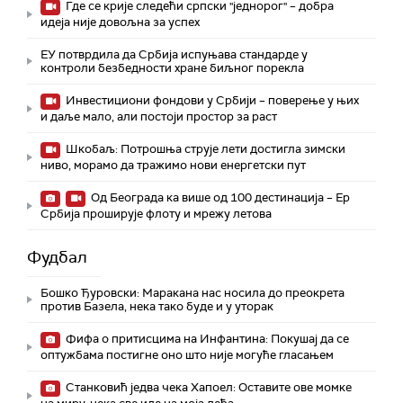
Где се крије следећи српски "једнорог" – добра
идеја није довољна за успех
ЕУ потврдила да Србија испуњава стандарде у
контроли безбедности хране биљног порекла
Инвестициони фондови у Србији – поверење у њих
и даље мало, али постоји простор за раст
Шкобаљ: Потрошња струје лети достигла зимски
ниво, морамо да тражимо нови енергетски пут
Од Београда ка више од 100 дестинација – Ер
Србија проширује флоту и мрежу летова
Фудбал
Бошко Ђуровски: Маракана нас носила до преокрета
против Базела, нека тако буде и у уторак
Фифа о притисцима на Инфантина: Покушај да се
оптужбама постигне оно што није могуће гласањем
Станковић једва чека Хапоел: Оставите ове момке