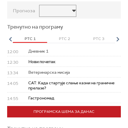
Прогноза
Тренутно на програму
HD
РТС 1
РТС 2
РТС 3
Р
Дневник 1
12:00
Нови почетак
12:30
Ветеринарска мисија
13:34
САТ: Када стартује слање казни на граничне
14:05
прелазе?
Гастрономад
14:55
ПРОГРАМСКА ШЕМА ЗА ДАНАС