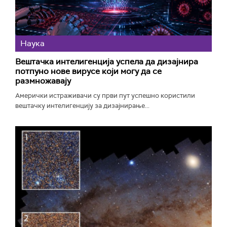
Наука
Вештачка интелигенција успела да дизајнира
потпуно нове вирусе који могу да се
размножавају
Амерички истраживачи су први пут успешно користили
вештачку интелигенцију за дизајнирање...