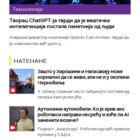
Технологијa
Творац ChatGPT-ја тврди да је вештачка
интелигенција постала паметнија од људи
Извршни директор компаније OpenAI, Сем Алтман, тврди да
је човечанство већ ушло у...
НАТЕНАНЕ
Зашто у Хирошими и Нагасакију може
нормално да се живи, али не и у околини
Чернобиља
У Јапану странци често забринуто постављају
питање како је могуће...
Аутономни аутомобили: Ко је крив ако
роботакси направи несрећу и хоће ли AI
заменити возаче?
Подкаст „Аналогија“: Роботаксији већ превозе
путнике у САД и...