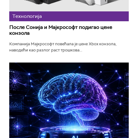
Технологијa
После Сонија и Мајкрософт подигао цене
конзола
Компанија Мајкрософт повећала је цене Xbox конзола,
наводећи као разлог раст трошкова...