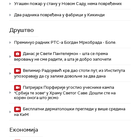
Угашен пожар у стану у Новом Саду, нема повређених
Два радника повређена у фабрици у Кикинди
Друштво
Преминуо радник РТС-а Богдан Мркобрада - Боле.
Данас је Свети Пантелејмон – шта се према
веровању не сме радити, а шта је добро започети
Велимир Радојевић крв дао стоти пут, из Института
упозоравају да су залихе довољне за два дана
Патријарх Порфирије угостио учеснике кампа
"Србија те зове" у Храму Светог Саве: Дошли сте на
корен онога што јесмо
Бесплатни дерматолошки прегледи у више средина
на КиМ
Економија