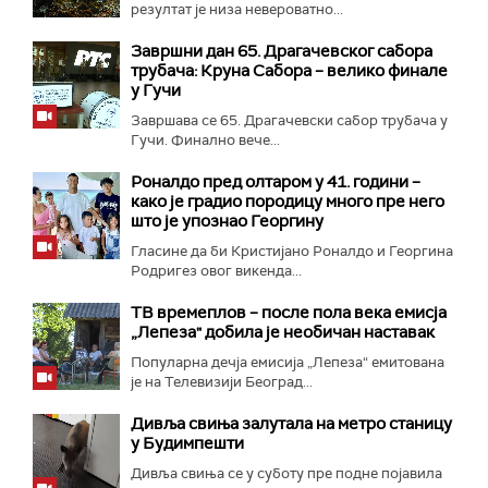
резултат је низа невероватно...
Завршни дан 65. Драгачевског сабора
трубача: Круна Сабора – велико финале
у Гучи
Завршава се 65. Драгачевски сабор трубача у
Гучи. Финално вече...
Роналдо пред олтаром у 41. години –
како је градио породицу много пре него
што је упознао Георгину
Гласине да би Кристијано Роналдо и Георгина
Родригез овог викенда...
ТВ времеплов – после пола века емисја
„Лепеза" добила је необичан наставак
Популарна дечја емисија „Лепеза“ емитована
је на Телевизији Београд...
Дивља свиња залутала на метро станицу
у Будимпешти
Дивља свиња се у суботу пре подне појавила