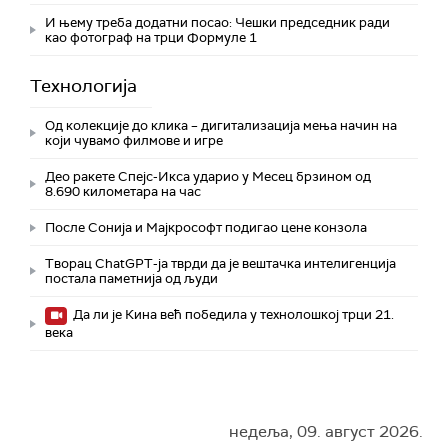
И њему треба додатни посао: Чешки председник ради
као фотограф на трци Формуле 1
Технологијa
Од колекције до клика – дигитализација мења начин на
који чувамо филмове и игре
Део ракете Спејс-Икса ударио у Месец брзином од
8.690 километара на час
После Сонија и Мајкрософт подигао цене конзола
Творац ChatGPT-ја тврди да је вештачка интелигенција
постала паметнија од људи
Да ли је Кина већ победила у технолошкој трци 21.
века
недеља, 09. август 2026.