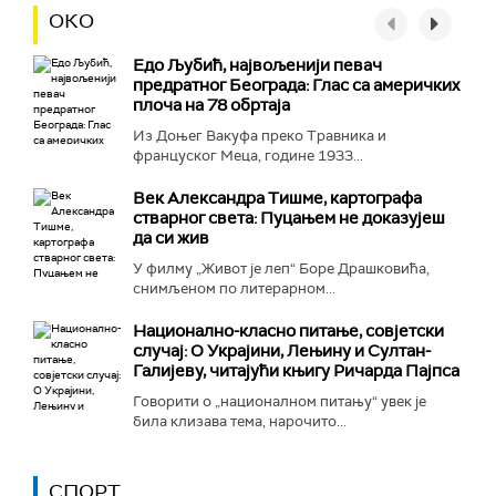
ОКО
Едо Љубић, највољенији певач
предратног Београда: Глас са америчких
плоча на 78 обртаја
Из Доњег Вакуфа преко Травника и
француског Меца, године 1933...
Век Александра Тишме, картографа
стварног света: Пуцањем не доказујеш
да си жив
У филму „Живот је леп“ Боре Драшковића,
снимљеном по литерарном...
Национално-класнo питање, совјетски
случај: О Украјини, Лењину и Султан-
Галијеву, читајући књигу Ричарда Пајпса
Говорити о „националном питању“ увек је
била клизава тема, нарочито...
СПОРТ