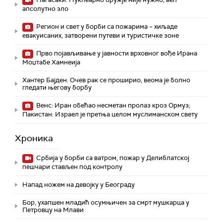
апсолутно зло
Регион и свет у борби са пожарима – хиљаде
евакуисаних, затворени путеви и туристичке зоне
Прво појављивање у јавности врховног вође Ирана
Моџтабe Хамнеија
Хантер Бајден: Очев рак се проширио, веома је болно
гледати његову борбу
Венс: Иран обећао несметан пролаз кроз Ормуз;
Пакистан: Израел је претња целом муслиманском свету
Хроника
Србија у борби са ватром, пожар у Делиблатској
пешчари стављен под контролу
Напад ножем на девојку у Београду
Бор, ухапшен младић осумњичен за смрт мушкарца у
Петровцу на Млави