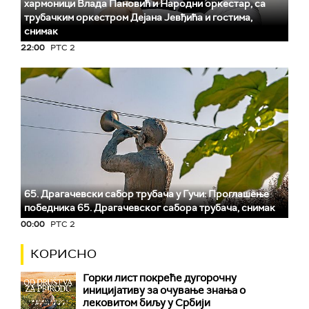
хармоници Влада Пановић и Народни оркестар, са
трубачким оркестром Дејана Јевђића и гостима,
снимак
22:00
РТС 2
65. Драгачевски сабор трубача у Гучи: Проглашење
победника 65. Драгачевског сабора трубача, снимак
00:00
РТС 2
КОРИСНО
Горки лист покреће дугорочну
иницијативу за очување знања о
лековитом биљу у Србији