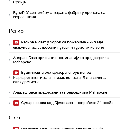
Србије
Вучић: У септембру отварамо фабрику дронова са
Израелцима
Регион
Регион и свет у борби са пожарима – хиљаде
евакуисаних, затворени путеви и туристичке зоне
Андраш Бака прихватио номинацију за председника
Мађарске
Будимпешта без крузера, спруд испод
Маргаретиног моста – низак водостај Дунава мења
слику региона
Андраш Бакa предложен за председника Мађарске
Судар возова код Бјеловара – повређене 24 особе
Свет
Нагасаки: Нуклеарно оружје није нужно, већ