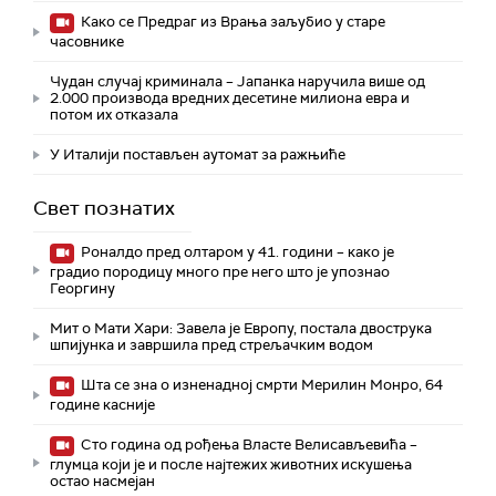
Како се Предраг из Врања заљубио у старе
часовнике
Чудан случај криминала – Јапанка наручила више од
2.000 производа вредних десетине милиона евра и
потом их отказала
У Италији постављен аутомат за ражњиће
Свет познатих
Роналдо пред олтаром у 41. години – како је
градио породицу много пре него што је упознао
Георгину
Мит о Мати Хари: Завела је Европу, постала двострука
шпијунка и завршила пред стрељачким водом
Шта се зна о изненадној смрти Мерилин Монро, 64
године касније
Сто година од рођења Власте Велисављевића –
глумца који је и после најтежих животних искушења
остао насмејан