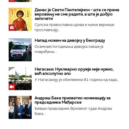
Данас је Свети Пантелејмон – шта се према
веровању не сме радити, а шта је добро
започети
Српска православна црква и њени верници
прослављају...
Напад ножем на девојку у Београду
Осамнаестогодишња девојка лакше је
повређена...
Нагасаки: Нуклеарно оружје није нужно,
већ апсолутно зло
У Нагасакију је обележена 81 година од када...
Андраш Бака прихватио номинацију за
председника Мађарске
Бивши председник Врховног суда Андраш
Бака...