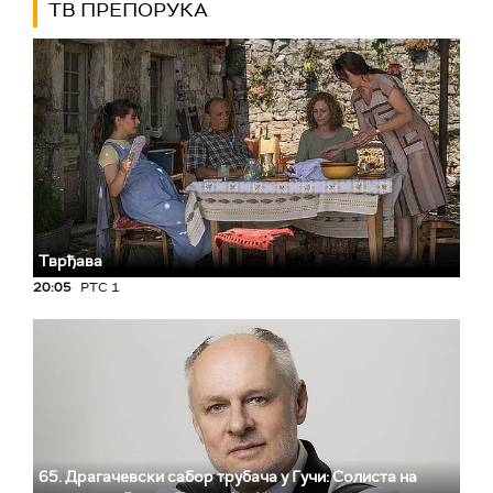
ТВ ПРЕПОРУКА
Тврђава
20:05
РТС 1
65. Драгачевски сабор трубача у Гучи: Солиста на